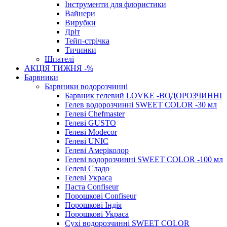
Інструменти для флористики
Вайнери
Вирубки
Дріт
Тейп-стрічка
Тичинки
Шпателі
АКЦІЯ ТИЖНЯ -%
Барвники
Барвники водорозчинні
Барвник гелевий LOVKE -ВОДОРОЗЧИННІ
Гелев водорозчинні SWEET COLOR -30 мл
Гелеві Chefmaster
Гелеві GUSTO
Гелеві Modecor
Гелеві UNIC
Гелеві Амеріколор
Гелеві водорозчинні SWEET COLOR -100 мл
Гелеві Сладо
Гелеві Украса
Паста Confiseur
Порошкові Confiseur
Порошкові Індія
Порошкові Украса
Сухі водорозчинні SWEET COLOR