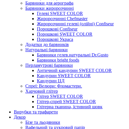
Барвники для аерографа
Барвники жиророзчинні
Гелеві SWEET COLOR
Жиророзчинні Chefmaster
Жиророзчинні гелеві (олійні) Confiseur
Порошкові Confiseur
Порошкові SWEET COLOR
Порошкові Украса
Додатки до барвників
Натуральні барвники
Барвники гелев.натуральні Dr.Gusto
Барвники bright foods
Перламутрові барвники
Античний кандурин SWEET COLOR
Кандурин SWEET COLOR
Кандурин ЦД
Спреї: Велюри: Фломастери.
Харчовий глітер
Глітер SWEET COLOR
Глітер-спрей SWEET COLOR
Глітерна тканина, їстивний шовк
Вирубки та трафарети
Декор
Бізе та льодяники
Вафельний та цукровий папір