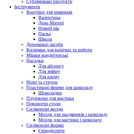
Сублімовані продукти
Інструменти
Вирубки для пряників
Валентина
День Матері
Новий рік
Паска
Школа
Допоміжні засоби
Килимки для випічки та роботи
Мішки кондитерські
Насадки
Для айсингу
Для зефіру
Для крему
Ножі та струни
Пластикові форми для шоколаду
Шоколадки
Плунжери для мастики
Поворотні столи
Силіконові молди
Молди для льодяників і шоколаду
Молди для мастики і шоколаду
Силіконові форми
Євродесерти