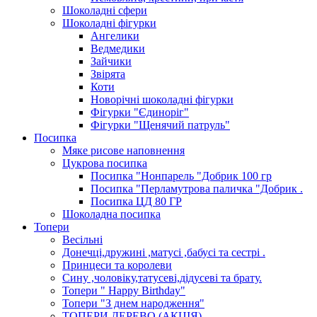
Шоколадні сфери
Шоколадні фігурки
Ангелики
Ведмедики
Зайчики
Звірята
Коти
Новорічні шоколадні фігурки
Фігурки "Єдиноріг"
Фігурки "Щенячий патруль"
Посипка
Мяке рисове наповнення
Цукрова посипка
Посипка "Нонпарель "Добрик 100 гр
Посипка "Перламутрова паличка "Добрик .
Посипка ЦД 80 ГР
Шоколадна посипка
Топери
Весільні
Донечці,дружині ,матусі ,бабусі та сестрі .
Принцеси та королеви
Сину ,чоловіку,татусеві,дідусеві та брату.
Топери " Happy Birthday"
Топери "З днем народження"
ТОПЕРИ ДЕРЕВО (АКЦІЯ)