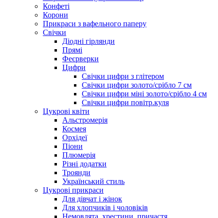
Конфеті
Корони
Прикраси з вафельного паперу
Свічки
Діодні гірлянди
Прямі
Феєрверки
Цифри
Свічки цифри з глітером
Свічки цифри золото/срібло 7 см
Свічки цифри міні золото/срібло 4 см
Свічки цифри повітр.куля
Цукрові квіти
Альстромерія
Космея
Орхідеї
Піони
Плюмерія
Різні додатки
Троянди
Український стиль
Цукрові прикраси
Для дівчат і жінок
Для хлопчиків і чоловіків
Немовлята, хрестини, причастя