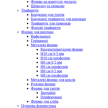
Форми на корпусні десерти
Шоколад та ізомальт
Трафарети
Бордюрні для тортів
Бордюрні трафарети для короваю
Трафарети для пряників
Фонові трафарети
Форми для випічки
Вафельниці
Горішниці
Металеві форми
Квадратніметалеві форми
Н10 см 0,5 мм
Н10 см профсерія
Н6 см 0,5 мм
Н6 см профсерія
Н8 см 0,5 мм
Н8 см профсерія
Металеві форми для кексів
Розємні форми
Форми для тартів
Звичайні
Перфоровані
Форми для хліба
Цукрова флористика