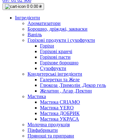
097 01 02 900
0
0.00 ₴
Інгредієнти
Ароматизатори
Борошно, дріжджі, закваски
Ваніль
Горіхові продукти і сухофрукти
Горіхи
Горіхові кранчі
Горіхові пасти
Горіхове борошно
Сухофрукти
Кондитерські інгредієнти
Галеретки та Желе
Глюкоза ,Тримолін ,Декор гель
Желатин , Агар ,Пектин
Мастика
Мастика CRIAMO
Мастика YERO
Мастика ДОБРИК
Мастика УКРАСА
Молочна продукція
Півфабрикати
Прянощі та приправи