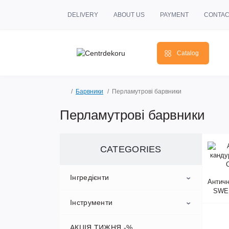
DELIVERY
ABOUT US
PAYMENT
CONTAC
Catalog
Барвники
Перламутрові барвники
Перламутрові барвники
CATEGORIES
Інгредієнти
Античн
SWE
Інструменти
Ароматизатори
АКЦІЯ ТИЖНЯ -%
Борошно, дріжджі, закваски
Вирубки для пряників