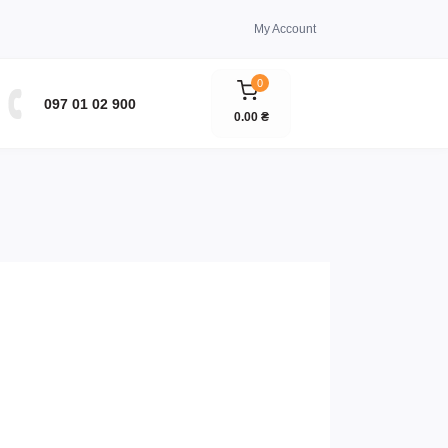
My Account
0
097 01 02 900
0.00 ₴