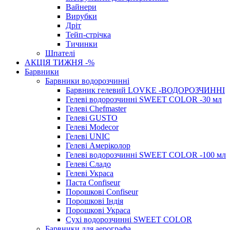
Вайнери
Вирубки
Дріт
Тейп-стрічка
Тичинки
Шпателі
АКЦІЯ ТИЖНЯ -%
Барвники
Барвники водорозчинні
Барвник гелевий LOVKE -ВОДОРОЗЧИННІ
Гелеві водорозчинні SWEET COLOR -30 мл
Гелеві Chefmaster
Гелеві GUSTO
Гелеві Modecor
Гелеві UNIC
Гелеві Амеріколор
Гелеві водорозчинні SWEET COLOR -100 мл
Гелеві Сладо
Гелеві Украса
Паста Confiseur
Порошкові Confiseur
Порошкові Індія
Порошкові Украса
Сухі водорозчинні SWEET COLOR
Барвники для аерографа