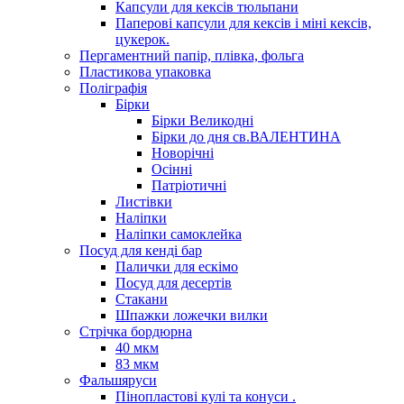
Капсули для кексів тюльпани
Паперові капсули для кексів і міні кексів,
цукерок.
Пергаментний папір, плівка, фольга
Пластикова упаковка
Поліграфія
Бірки
Бірки Великодні
Бірки до дня св.ВАЛЕНТИНА
Новорічні
Осінні
Патріотичні
Листівки
Наліпки
Наліпки самоклейка
Посуд для кенді бар
Палички для ескімо
Посуд для десертів
Стакани
Шпажки ложечки вилки
Стрічка бордюрна
40 мкм
83 мкм
Фальшяруси
Пінопластові кулі та конуси .