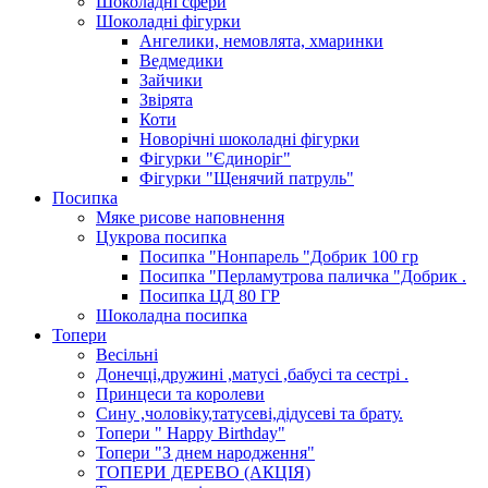
Шоколадні сфери
Шоколадні фігурки
Ангелики, немовлята, хмаринки
Ведмедики
Зайчики
Звірята
Коти
Новорічні шоколадні фігурки
Фігурки "Єдиноріг"
Фігурки "Щенячий патруль"
Посипка
Мяке рисове наповнення
Цукрова посипка
Посипка "Нонпарель "Добрик 100 гр
Посипка "Перламутрова паличка "Добрик .
Посипка ЦД 80 ГР
Шоколадна посипка
Топери
Весільні
Донечці,дружині ,матусі ,бабусі та сестрі .
Принцеси та королеви
Сину ,чоловіку,татусеві,дідусеві та брату.
Топери " Happy Birthday"
Топери "З днем народження"
ТОПЕРИ ДЕРЕВО (АКЦІЯ)