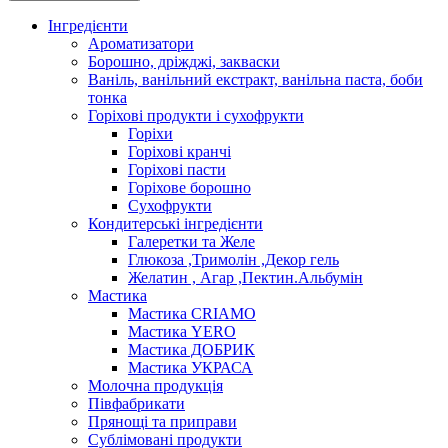
Інгредієнти
Ароматизатори
Борошно, дріжджі, закваски
Ваніль, ванільний екстракт, ванільна паста, боби
тонка
Горіхові продукти і сухофрукти
Горіхи
Горіхові кранчі
Горіхові пасти
Горіхове борошно
Сухофрукти
Кондитерські інгредієнти
Галеретки та Желе
Глюкоза ,Тримолін ,Декор гель
Желатин , Агар ,Пектин.Альбумін
Мастика
Мастика CRIAMO
Мастика YERO
Мастика ДОБРИК
Мастика УКРАСА
Молочна продукція
Півфабрикати
Прянощі та приправи
Сублімовані продукти