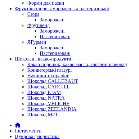
Форми для паски
Фруктові пюре заморожені та пастеризовані
Crops
Заморожені
Фрутіленд
Заморожені
Пастеризовані
ЯГурман
Заморожені
Пастеризовані
Шоколад і какао-продукти
Какао порошок, какао масло, гарячий шоколад
Кондитерські глазурі
Начинки та праліне
Шоколад CALLEBAUT
Шоколад CARGILL
Шоколад ICAM
Шоколад NATRA
Шоколад VELICHE
Шоколад ZEELANDIA
Шоколад МИР
Інструменти
Цукрова флористика