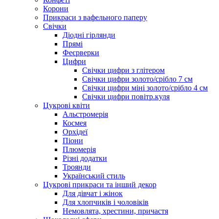
Корони
Прикраси з вафельного паперу
Свічки
Діодні гірлянди
Прямі
Феєрверки
Цифри
Свічки цифри з глітером
Свічки цифри золото/срібло 7 см
Свічки цифри міні золото/срібло 4 см
Свічки цифри повітр.куля
Цукрові квіти
Альстромерія
Космея
Орхідеї
Піони
Плюмерія
Різні додатки
Троянди
Український стиль
Цукрові прикраси та інший декор
Для дівчат і жінок
Для хлопчиків і чоловіків
Немовлята, хрестини, причастя