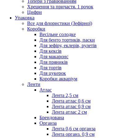
Топери з гравіюванням
Хрещення та причастя. 1 рочок
Цифри
Упаковка
Все для флористики (Зефірної)
Коробки
Весільне солодке
Для бенто тортиків, паски
Для зефіру, еклерів, рулетів
Для кексів
Для макаронс
Для пряників
Для тортів
Для цукерок
Коробки акваріум
Ленти
Атлас
Лента 2,5 см
Лента атлас 0,6 см
Лента атлас 0,9 см
Лента атлас 2 см
Брендована
Органза
Лента 0,6 см органза
Лента органз. 0,9 см