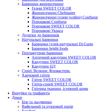
Барвники жиророзчинні
Гелеві SWEET COLOR
Жиророзчинні Chefmaster
Жиророзчинні гелеві (олійні) Confiseur
Порошкові Confiseur
Порошкові SWEET COLOR
Порошкові Украса
Додатки до барвників
Натуральні барвники
Барвники гелев.натуральні Dr.Gusto
Барвники bright foods
Перламутрові барвники
Античний кандурин SWEET COLOR
Кандурин SWEET COLOR
Кандурин ЦД
Спреї: Велюри: Фломастери.
Харчовий глітер
Глітер SWEET COLOR
Глітер-спрей SWEET COLOR
Глітерна тканина, їстивний шовк
Вирубки та трафарети
Декор
Бізе та льодяники
Вафельний та цукровий папір
Конфеті