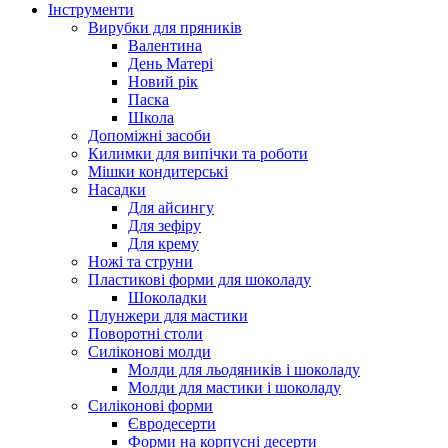
Інструменти
Вирубки для пряників
Валентина
День Матері
Новий рік
Паска
Школа
Допоміжні засоби
Килимки для випічки та роботи
Мішки кондитерські
Насадки
Для айсингу
Для зефіру
Для крему
Ножі та струни
Пластикові форми для шоколаду
Шоколадки
Плунжери для мастики
Поворотні столи
Силіконові молди
Молди для льодяників і шоколаду
Молди для мастики і шоколаду
Силіконові форми
Євродесерти
Форми на корпусні десерти