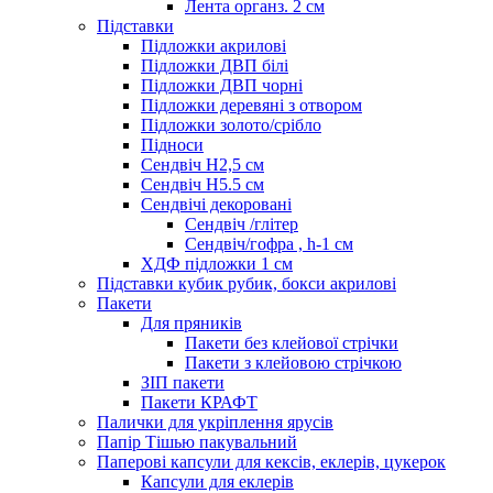
Лента органз. 2 см
Підставки
Підложки акрилові
Підложки ДВП білі
Підложки ДВП чорні
Підложки деревяні з отвором
Підложки золото/срібло
Підноси
Сендвіч H2,5 см
Сендвіч H5.5 см
Сендвічі декоровані
Сендвіч /глітер
Сендвіч/гофра , h-1 см
ХДФ підложки 1 см
Підставки кубик рубик, бокси акрилові
Пакети
Для пряників
Пакети без клейової стрічки
Пакети з клейовою стрічкою
ЗІП пакети
Пакети КРАФТ
Палички для укріплення ярусів
Папір Тішью пакувальний
Паперові капсули для кексів, еклерів, цукерок
Капсули для еклерів