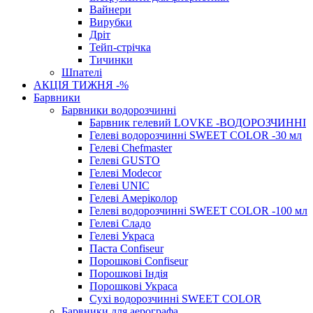
Вайнери
Вирубки
Дріт
Тейп-стрічка
Тичинки
Шпателі
АКЦІЯ ТИЖНЯ -%
Барвники
Барвники водорозчинні
Барвник гелевий LOVKE -ВОДОРОЗЧИННІ
Гелеві водорозчинні SWEET COLOR -30 мл
Гелеві Chefmaster
Гелеві GUSTO
Гелеві Modecor
Гелеві UNIC
Гелеві Амеріколор
Гелеві водорозчинні SWEET COLOR -100 мл
Гелеві Сладо
Гелеві Украса
Паста Confiseur
Порошкові Confiseur
Порошкові Індія
Порошкові Украса
Сухі водорозчинні SWEET COLOR
Барвники для аерографа