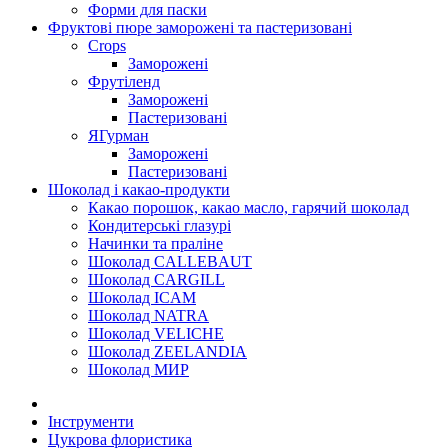
Форми для паски
Фруктові пюре заморожені та пастеризовані
Crops
Заморожені
Фрутіленд
Заморожені
Пастеризовані
ЯГурман
Заморожені
Пастеризовані
Шоколад і какао-продукти
Какао порошок, какао масло, гарячий шоколад
Кондитерські глазурі
Начинки та праліне
Шоколад CALLEBAUT
Шоколад CARGILL
Шоколад ICAM
Шоколад NATRA
Шоколад VELICHE
Шоколад ZEELANDIA
Шоколад МИР
Інструменти
Цукрова флористика