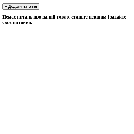
+ Додати питання
Немає питань про даний товар, станьте першим і задайте
своє питання.
ДОДАТИ ПИТАННЯ
Якщо у Вас є питання по цьому товару, заповніть форму
нижче, і ми відповімо найближчим часом.