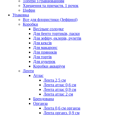
Топери з гравіюванням
Хрещення та причастя. 1 рочок
Цифри
Упаковка
Все для флористики (Зефірної)
Коробки
Весільне солодке
Для бенто тортиків, паски
Для зефіру, еклерів, рулетів
Для кексів
Для макаронс
Для пряників
Для тортів
Для цукерок
Коробки акваріум
Ленти
Атлас
Лента 2,5 см
Лента атлас 0,6 см
Лента атлас 0,9 см
Лента атлас 2 см
Брендована
Органза
Лента 0,6 см органза
Лента органз. 0,9 см