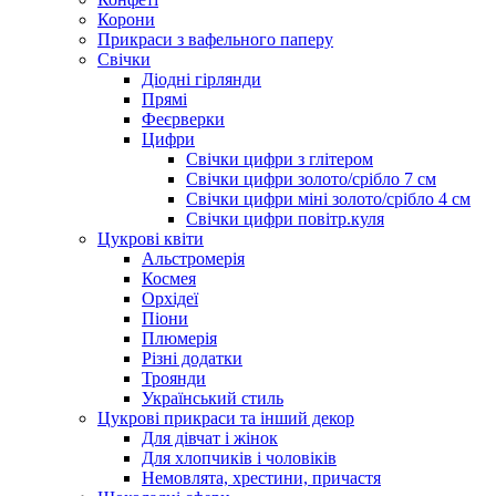
Корони
Прикраси з вафельного паперу
Свічки
Діодні гірлянди
Прямі
Феєрверки
Цифри
Свічки цифри з глітером
Свічки цифри золото/срібло 7 см
Свічки цифри міні золото/срібло 4 см
Свічки цифри повітр.куля
Цукрові квіти
Альстромерія
Космея
Орхідеї
Піони
Плюмерія
Різні додатки
Троянди
Український стиль
Цукрові прикраси та інший декор
Для дівчат і жінок
Для хлопчиків і чоловіків
Немовлята, хрестини, причастя