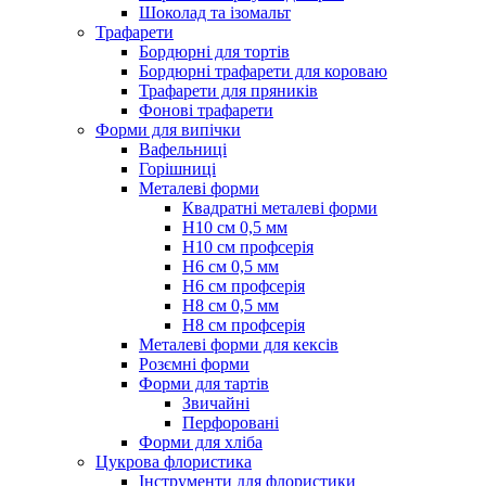
Шоколад та ізомальт
Трафарети
Бордюрні для тортів
Бордюрні трафарети для короваю
Трафарети для пряників
Фонові трафарети
Форми для випічки
Вафельниці
Горішниці
Металеві форми
Квадратні металеві форми
Н10 см 0,5 мм
Н10 см профсерія
Н6 см 0,5 мм
Н6 см профсерія
Н8 см 0,5 мм
Н8 см профсерія
Металеві форми для кексів
Розємні форми
Форми для тартів
Звичайні
Перфоровані
Форми для хліба
Цукрова флористика
Інструменти для флористики