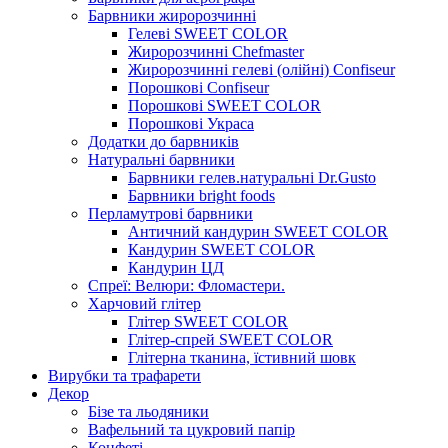
Барвники жиророзчинні
Гелеві SWEET COLOR
Жиророзчинні Chefmaster
Жиророзчинні гелеві (олійні) Confiseur
Порошкові Confiseur
Порошкові SWEET COLOR
Порошкові Украса
Додатки до барвників
Натуральні барвники
Барвники гелев.натуральні Dr.Gusto
Барвники bright foods
Перламутрові барвники
Античний кандурин SWEET COLOR
Кандурин SWEET COLOR
Кандурин ЦД
Спреї: Велюри: Фломастери.
Харчовий глітер
Глітер SWEET COLOR
Глітер-спрей SWEET COLOR
Глітерна тканина, їстивний шовк
Вирубки та трафарети
Декор
Бізе та льодяники
Вафельний та цукровий папір
Конфеті