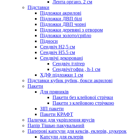
Лента органз. 2 см
Підставки
Підложки акрилові
Підложки ДВП білі
Підложки ДВП чорні
Підложки деревяні з отвором
Підложки золото/срібло
Підноси
Сендвіч H2,5 см
Сендвіч H5.5 см
Сендвічі декоровані
Сендвіч /глітер
Сендвіч/гофра , h-1 см
ХДФ підложки 1 см
Підставки кубик рубик, бокси акрилові
Пакети
Для пряників
Пакети без клейової стрічки
Пакети з клейовою стрічкою
ЗІП пакети
Пакети КРАФТ
Палички для укріплення ярусів
Папір Тішью пакувальний
Паперові капсули для кексів, еклерів, цукерок
Капсули для еклерів