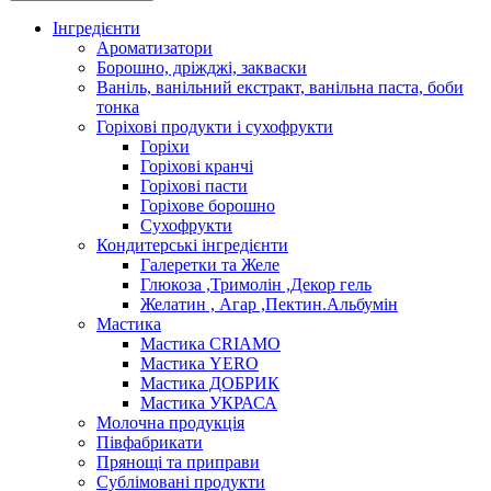
Інгредієнти
Ароматизатори
Борошно, дріжджі, закваски
Ваніль, ванільний екстракт, ванільна паста, боби
тонка
Горіхові продукти і сухофрукти
Горіхи
Горіхові кранчі
Горіхові пасти
Горіхове борошно
Сухофрукти
Кондитерські інгредієнти
Галеретки та Желе
Глюкоза ,Тримолін ,Декор гель
Желатин , Агар ,Пектин.Альбумін
Мастика
Мастика CRIAMO
Мастика YERO
Мастика ДОБРИК
Мастика УКРАСА
Молочна продукція
Півфабрикати
Прянощі та приправи
Сублімовані продукти