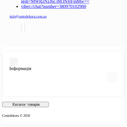
igsh=MWRzNzJ6c3M3NHFmMw==
viber://chat?number=380970102900
info@centrdekoru.com.ua
Інформація
Відгуки про магазин
Доставка
Каталог товарів
Про магазин
Centrdekoru © 2026
Оплата