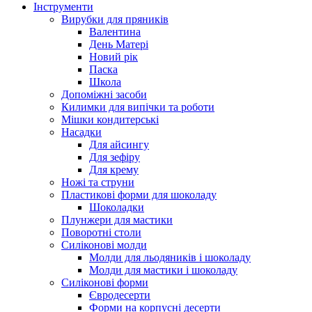
Інструменти
Вирубки для пряників
Валентина
День Матері
Новий рік
Паска
Школа
Допоміжні засоби
Килимки для випічки та роботи
Мішки кондитерські
Насадки
Для айсингу
Для зефіру
Для крему
Ножі та струни
Пластикові форми для шоколаду
Шоколадки
Плунжери для мастики
Поворотні столи
Силіконові молди
Молди для льодяників і шоколаду
Молди для мастики і шоколаду
Силіконові форми
Євродесерти
Форми на корпусні десерти