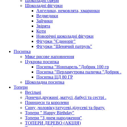
Шоколадні сфери
Шоколадні фігурки
Ангелики, немовлята, хмаринки
Ведмедики
Зайчики
Звірята
Коти
Новорічні шоколадні фігурки
Фігурки "Єдиноріг"
Фігурки "Щенячий патруль"
Посипка
Мяке рисове наповнення
Цукрова посипка
Посипка "Нонпарель "Добрик 100 гр
Посипка "Перламутрова паличка "Добрик .
Посипка ЦД 80 ГР
Шоколадна посипка
Топери
Весільні
Донечці,дружині ,матусі ,бабусі та сестрі .
Принцеси та королеви
Сину ,чоловіку,татусеві,дідусеві та брату.
Топери " Happy Birthday"
Топери "З днем народження"
ТОПЕРИ ДЕРЕВО (АКЦІЯ)