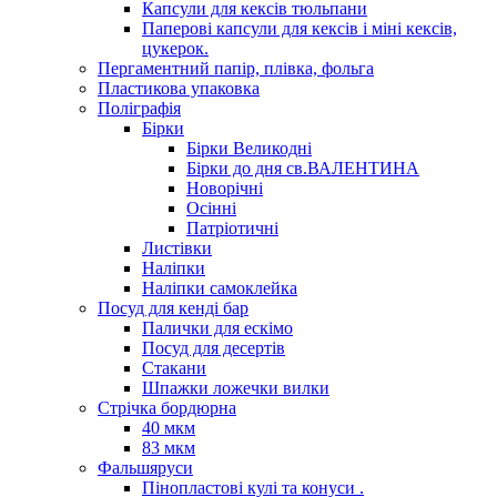
Капсули для кексів тюльпани
Паперові капсули для кексів і міні кексів,
цукерок.
Пергаментний папір, плівка, фольга
Пластикова упаковка
Поліграфія
Бірки
Бірки Великодні
Бірки до дня св.ВАЛЕНТИНА
Новорічні
Осінні
Патріотичні
Листівки
Наліпки
Наліпки самоклейка
Посуд для кенді бар
Палички для ескімо
Посуд для десертів
Стакани
Шпажки ложечки вилки
Стрічка бордюрна
40 мкм
83 мкм
Фальшяруси
Пінопластові кулі та конуси .