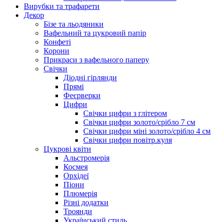
Вирубки та трафарети
Декор
Бізе та льодяники
Вафельний та цукровий папір
Конфеті
Корони
Прикраси з вафельного паперу
Свічки
Діодні гірлянди
Прямі
Феєрверки
Цифри
Свічки цифри з глітером
Свічки цифри золото/срібло 7 см
Свічки цифри міні золото/срібло 4 см
Свічки цифри повітр.куля
Цукрові квіти
Альстромерія
Космея
Орхідеї
Піони
Плюмерія
Різні додатки
Троянди
Український стиль