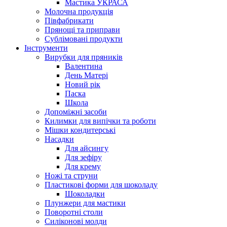
Мастика УКРАСА
Молочна продукція
Півфабрикати
Прянощі та приправи
Сублімовані продукти
Інструменти
Вирубки для пряників
Валентина
День Матері
Новий рік
Паска
Школа
Допоміжні засоби
Килимки для випічки та роботи
Мішки кондитерські
Насадки
Для айсингу
Для зефіру
Для крему
Ножі та струни
Пластикові форми для шоколаду
Шоколадки
Плунжери для мастики
Поворотні столи
Силіконові молди