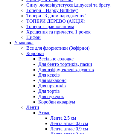
Сину ,чоловіку,татусеві,дідусеві та брату.
Топери " Happy Birthday"
Топери "З днем народження"
ТОПЕРИ ДЕРЕВО (АКЦІЯ)
Топери з гравіюванням
Хрещення та причастя. 1 рочок
Цифри
Упаковка
Все для флористики (Зефірної)
Коробки
Весільне солодке
Для бенто тортиків, паски
Для зефіру, еклерів, рулетів
Для кексів
Для макаронс
Для пряників
Для тортів
Для цукерок
Коробки акваріум
Ленти
Атлас
Лента 2,5 см
Лента атлас 0,6 см
Лента атлас 0,9 см