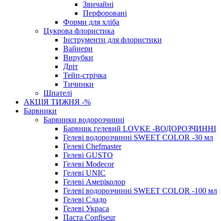
Звичайні
Перфоровані
Форми для хліба
Цукрова флористика
Інструменти для флористики
Вайнери
Вирубки
Дріт
Тейп-стрічка
Тичинки
Шпателі
АКЦІЯ ТИЖНЯ -%
Барвники
Барвники водорозчинні
Барвник гелевий LOVKE -ВОДОРОЗЧИННІ
Гелеві водорозчинні SWEET COLOR -30 мл
Гелеві Chefmaster
Гелеві GUSTO
Гелеві Modecor
Гелеві UNIC
Гелеві Амеріколор
Гелеві водорозчинні SWEET COLOR -100 мл
Гелеві Сладо
Гелеві Украса
Паста Confiseur