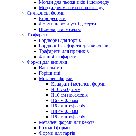
Молди для льодяників і шоколаду
Молди для мастики і шоколаду
Силіконові форми
Євродесерти
Форми на корпусні десерти
Шоколад та ізомальт
Трафарети
Бордюрні для тортів
Бордюрні трафарети для короваю
Трафарети для пряників
Фонові трафарети
Форми для випічки
Вафельниці
Горішниці
Металеві форми
Квадратні металеві форми
Н10 см 0,5 мм
Н10 см профсерія
Н6 см 0,5 мм
Н6 см профсерія
Н8 см 0,5 мм
Н8 см профсерія
Металеві форми для кексів
Розємні форми
Форми для тартів