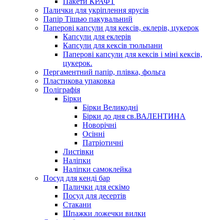
Пакети КРАФТ
Палички для укріплення ярусів
Папір Тішью пакувальний
Паперові капсули для кексів, еклерів, цукерок
Капсули для еклерів
Капсули для кексів тюльпани
Паперові капсули для кексів і міні кексів,
цукерок.
Пергаментний папір, плівка, фольга
Пластикова упаковка
Поліграфія
Бірки
Бірки Великодні
Бірки до дня св.ВАЛЕНТИНА
Новорічні
Осінні
Патріотичні
Листівки
Наліпки
Наліпки самоклейка
Посуд для кенді бар
Палички для ескімо
Посуд для десертів
Стакани
Шпажки ложечки вилки