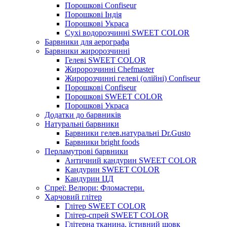
Порошкові Confiseur
Порошкові Індія
Порошкові Украса
Сухі водорозчинні SWEET COLOR
Барвники для аерографа
Барвники жиророзчинні
Гелеві SWEET COLOR
Жиророзчинні Chefmaster
Жиророзчинні гелеві (олійні) Confiseur
Порошкові Confiseur
Порошкові SWEET COLOR
Порошкові Украса
Додатки до барвників
Натуральні барвники
Барвники гелев.натуральні Dr.Gusto
Барвники bright foods
Перламутрові барвники
Античний кандурин SWEET COLOR
Кандурин SWEET COLOR
Кандурин ЦД
Спреї: Велюри: Фломастери.
Харчовий глітер
Глітер SWEET COLOR
Глітер-спрей SWEET COLOR
Глітерна тканина, їстивний шовк