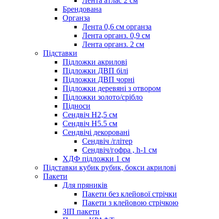
Лента атлас 2 см
Брендована
Органза
Лента 0,6 см органза
Лента органз. 0,9 см
Лента органз. 2 см
Підставки
Підложки акрилові
Підложки ДВП білі
Підложки ДВП чорні
Підложки деревяні з отвором
Підложки золото/срібло
Підноси
Сендвіч H2,5 см
Сендвіч H5.5 см
Сендвічі декоровані
Сендвіч /глітер
Сендвіч/гофра , h-1 см
ХДФ підложки 1 см
Підставки кубик рубик, бокси акрилові
Пакети
Для пряників
Пакети без клейової стрічки
Пакети з клейовою стрічкою
ЗІП пакети