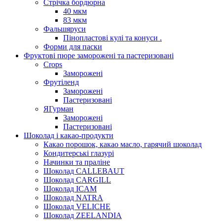
Стрічка бордюрна
40 мкм
83 мкм
Фальшяруси
Пінопластові кулі та конуси .
Форми для паски
Фруктові пюре заморожені та пастеризовані
Crops
Заморожені
Фрутіленд
Заморожені
Пастеризовані
ЯГурман
Заморожені
Пастеризовані
Шоколад і какао-продукти
Какао порошок, какао масло, гарячий шоколад
Кондитерські глазурі
Начинки та праліне
Шоколад CALLEBAUT
Шоколад CARGILL
Шоколад ICAM
Шоколад NATRA
Шоколад VELICHE
Шоколад ZEELANDIA