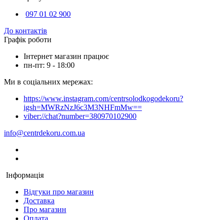
097 01 02 900
До контактів
Графік роботи
Інтернет магазин працює
пн-пт: 9 - 18:00
Ми в соціальних мережах:
https://www.instagram.com/centrsolodkogodekoru?
igsh=MWRzNzJ6c3M3NHFmMw==
viber://chat?number=380970102900
info@centrdekoru.com.ua
Інформація
Відгуки про магазин
Доставка
Про магазин
Оплата