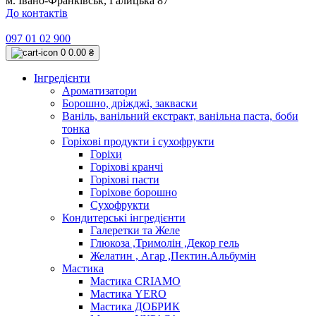
м. Івано-Франківськ, Галицька 87
До контактів
097 01 02 900
0
0.00 ₴
Інгредієнти
Ароматизатори
Борошно, дріжджі, закваски
Ваніль, ванільний екстракт, ванільна паста, боби
тонка
Горіхові продукти і сухофрукти
Горіхи
Горіхові кранчі
Горіхові пасти
Горіхове борошно
Сухофрукти
Кондитерські інгредієнти
Галеретки та Желе
Глюкоза ,Тримолін ,Декор гель
Желатин , Агар ,Пектин.Альбумін
Мастика
Мастика CRIAMO
Мастика YERO
Мастика ДОБРИК