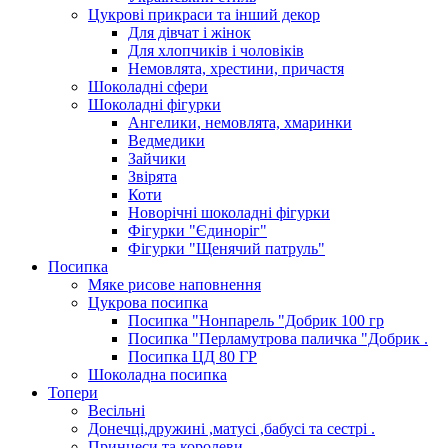
Цукрові прикраси та інший декор
Для дівчат і жінок
Для хлопчиків і чоловіків
Немовлята, хрестини, причастя
Шоколадні сфери
Шоколадні фігурки
Ангелики, немовлята, хмаринки
Ведмедики
Зайчики
Звірята
Коти
Новорічні шоколадні фігурки
Фігурки "Єдиноріг"
Фігурки "Щенячий патруль"
Посипка
Мяке рисове наповнення
Цукрова посипка
Посипка "Нонпарель "Добрик 100 гр
Посипка "Перламутрова паличка "Добрик .
Посипка ЦД 80 ГР
Шоколадна посипка
Топери
Весільні
Донечці,дружині ,матусі ,бабусі та сестрі .
Принцеси та королеви