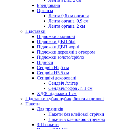
Лента атлас 2 см
Брендована
Органза
Лента 0,6 см органза
Лента органз. 0,9 см
Лента органз. 2 см
Підставки
Підложки акрилові
Підложки ДВП білі
Підложки ДВП чорні
Підложки деревяні з отвором
Підложки золото/срібло
Підноси
Сендвіч H2,5 см
Сендвіч H5.5 см
Сендвічі декоровані
Сендвіч /глітер
Сендвіч/гофра , h-1 см
ХДФ підложки 1 см
Підставки кубик рубик, бокси акрилові
Пакети
Для пряників
Пакети без клейової стрічки
Пакети з клейовою стрічкою
ЗІП пакети