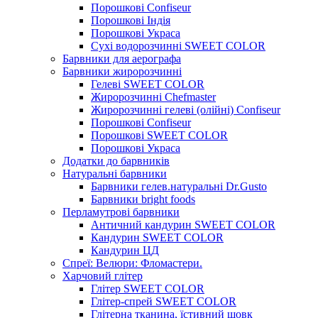
Порошкові Confiseur
Порошкові Індія
Порошкові Украса
Сухі водорозчинні SWEET COLOR
Барвники для аерографа
Барвники жиророзчинні
Гелеві SWEET COLOR
Жиророзчинні Chefmaster
Жиророзчинні гелеві (олійні) Confiseur
Порошкові Confiseur
Порошкові SWEET COLOR
Порошкові Украса
Додатки до барвників
Натуральні барвники
Барвники гелев.натуральні Dr.Gusto
Барвники bright foods
Перламутрові барвники
Античний кандурин SWEET COLOR
Кандурин SWEET COLOR
Кандурин ЦД
Спреї: Велюри: Фломастери.
Харчовий глітер
Глітер SWEET COLOR
Глітер-спрей SWEET COLOR
Глітерна тканина, їстивний шовк