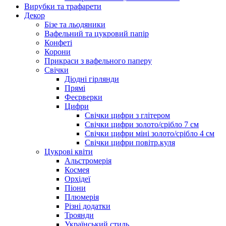
Вирубки та трафарети
Декор
Бізе та льодяники
Вафельний та цукровий папір
Конфеті
Корони
Прикраси з вафельного паперу
Свічки
Діодні гірлянди
Прямі
Феєрверки
Цифри
Свічки цифри з глітером
Свічки цифри золото/срібло 7 см
Свічки цифри міні золото/срібло 4 см
Свічки цифри повітр.куля
Цукрові квіти
Альстромерія
Космея
Орхідеї
Піони
Плюмерія
Різні додатки
Троянди
Український стиль