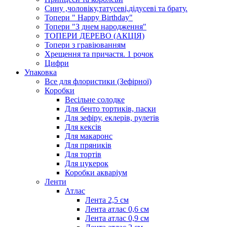
Сину ,чоловіку,татусеві,дідусеві та брату.
Топери " Happy Birthday"
Топери "З днем народження"
ТОПЕРИ ДЕРЕВО (АКЦІЯ)
Топери з гравіюванням
Хрещення та причастя. 1 рочок
Цифри
Упаковка
Все для флористики (Зефірної)
Коробки
Весільне солодке
Для бенто тортиків, паски
Для зефіру, еклерів, рулетів
Для кексів
Для макаронс
Для пряників
Для тортів
Для цукерок
Коробки акваріум
Ленти
Атлас
Лента 2,5 см
Лента атлас 0,6 см
Лента атлас 0,9 см