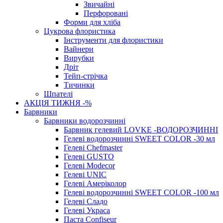
Звичайні
Перфоровані
Форми для хліба
Цукрова флористика
Інструменти для флористики
Вайнери
Вирубки
Дріт
Тейп-стрічка
Тичинки
Шпателі
АКЦІЯ ТИЖНЯ -%
Барвники
Барвники водорозчинні
Барвник гелевий LOVKE -ВОДОРОЗЧИННІ
Гелеві водорозчинні SWEET COLOR -30 мл
Гелеві Chefmaster
Гелеві GUSTO
Гелеві Modecor
Гелеві UNIC
Гелеві Амеріколор
Гелеві водорозчинні SWEET COLOR -100 мл
Гелеві Сладо
Гелеві Украса
Паста Confiseur