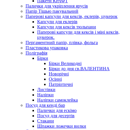
Пакети КРАФТ
Палички для укріплення ярусів
Папір Тішью пакувальний
Паперові капсули для кексів, еклерів, цукерок
Капсули для еклерів
Капсули для кексів тюльпани
Паперові капсули для кексів і міні кексів,
цукерок.
Пергаментний папір, плівка, фольга
Пластикова упаковка
Поліграфія
Бірки
Бірки Великодні
Бірки до дня св.ВАЛЕНТИНА
Новорічні
Осінні
Патріотичні
Листівки
Наліпки
Наліпки самоклейка
Посуд для кенді бар
Палички для ескімо
Посуд для десертів
Стакани
Шпажки ложечки вилки