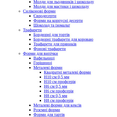
Молди для льодяників і шоколаду
Молди для мастики і шоколаду
Силіконові форми
Євродесерти
Форми на корпусні десерти
Шоколад та ізомальт
Трафарети
Бордюрні для тортів
Бордюрні трафарети для короваю
Трафарети для пряників
Фонові трафарети
Форми для випічки
Вафельниці
Горішниці
Металеві форми
Квадратні металеві форми
Н10 см 0,5 мм
Н10 см профсерія
Н6 см 0,5 мм
Н6 см профсерія
Н8 см 0,5 мм
Н8 см профсерія
Металеві форми для кексів
Розємні форми
Форми для тартів