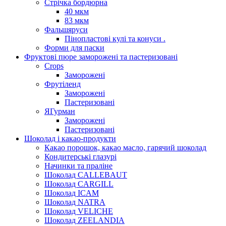
Стрічка бордюрна
40 мкм
83 мкм
Фальшяруси
Пінопластові кулі та конуси .
Форми для паски
Фруктові пюре заморожені та пастеризовані
Crops
Заморожені
Фрутіленд
Заморожені
Пастеризовані
ЯГурман
Заморожені
Пастеризовані
Шоколад і какао-продукти
Какао порошок, какао масло, гарячий шоколад
Кондитерські глазурі
Начинки та праліне
Шоколад CALLEBAUT
Шоколад CARGILL
Шоколад ICAM
Шоколад NATRA
Шоколад VELICHE
Шоколад ZEELANDIA