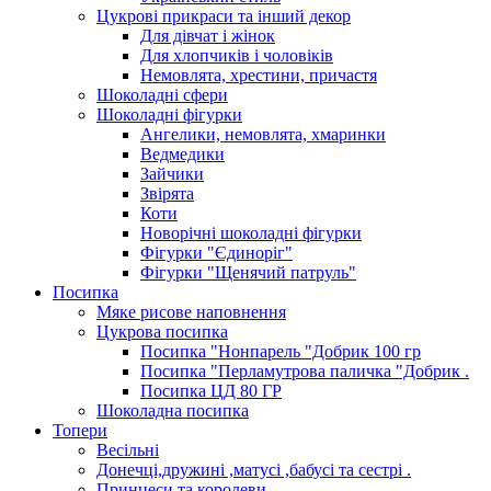
Цукрові прикраси та інший декор
Для дівчат і жінок
Для хлопчиків і чоловіків
Немовлята, хрестини, причастя
Шоколадні сфери
Шоколадні фігурки
Ангелики, немовлята, хмаринки
Ведмедики
Зайчики
Звірята
Коти
Новорічні шоколадні фігурки
Фігурки "Єдиноріг"
Фігурки "Щенячий патруль"
Посипка
Мяке рисове наповнення
Цукрова посипка
Посипка "Нонпарель "Добрик 100 гр
Посипка "Перламутрова паличка "Добрик .
Посипка ЦД 80 ГР
Шоколадна посипка
Топери
Весільні
Донечці,дружині ,матусі ,бабусі та сестрі .
Принцеси та королеви