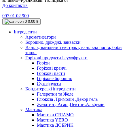
м. Івано-Франківськ, Галицька 87
До контактів
097 01 02 900
0
0.00 ₴
Інгредієнти
Ароматизатори
Борошно, дріжджі, закваски
Ваніль, ванільний екстракт, ванільна паста, боби
тонка
Горіхові продукти і сухофрукти
Горіхи
Горіхові кранчі
Горіхові пасти
Горіхове борошно
Сухофрукти
Кондитерські інгредієнти
Галеретки та Желе
Глюкоза ,Тримолін ,Декор гель
Желатин , Агар ,Пектин.Альбумін
Мастика
Мастика CRIAMO
Мастика YERO
Мастика ДОБРИК