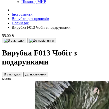
Шоколад МИР
Інструменти
Вирубки для пряників
Новий рік
Вирубка F013 Чобіт з подарунками
55.00 ₴
Вирубка F013 Чобіт з
подарунками
В закладки
До порівняння
Мало