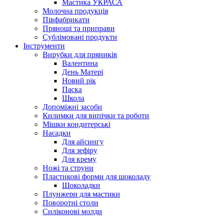
Мастика УКРАСА
Молочна продукція
Півфабрикати
Прянощі та приправи
Сублімовані продукти
Інструменти
Вирубки для пряників
Валентина
День Матері
Новий рік
Паска
Школа
Допоміжні засоби
Килимки для випічки та роботи
Мішки кондитерські
Насадки
Для айсингу
Для зефіру
Для крему
Ножі та струни
Пластикові форми для шоколаду
Шоколадки
Плунжери для мастики
Поворотні столи
Силіконові молди