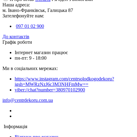
Наша адреса:
м. Івано-Франківськ, Галицька 87
Зателефонуйте нам:
097 01 02 900
До контактів
Графік роботи
Інтернет магазин працює
пн-пт: 9 - 18:00
Ми в соціальних мережах:
https://www.instagram.com/centrsolodkogodekoru?
igsh=MWRzNzJ6c3M3NHFmMw==
viber://chat?number=380970102900
info@centrdekoru.com.ua
Інформація
Відгуки про магазин