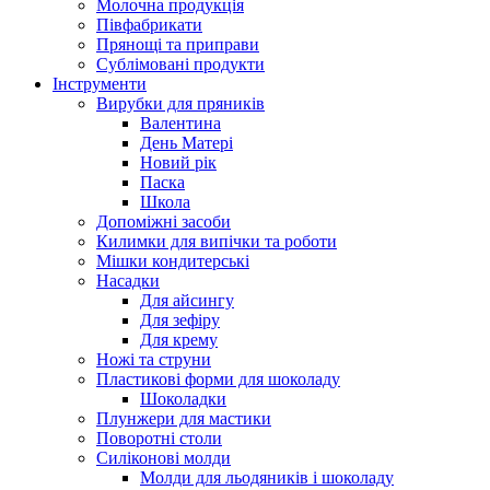
Молочна продукція
Півфабрикати
Прянощі та приправи
Сублімовані продукти
Інструменти
Вирубки для пряників
Валентина
День Матері
Новий рік
Паска
Школа
Допоміжні засоби
Килимки для випічки та роботи
Мішки кондитерські
Насадки
Для айсингу
Для зефіру
Для крему
Ножі та струни
Пластикові форми для шоколаду
Шоколадки
Плунжери для мастики
Поворотні столи
Силіконові молди
Молди для льодяників і шоколаду