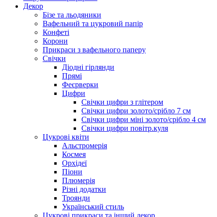
Декор
Бізе та льодяники
Вафельний та цукровий папір
Конфеті
Корони
Прикраси з вафельного паперу
Свічки
Діодні гірлянди
Прямі
Феєрверки
Цифри
Свічки цифри з глітером
Свічки цифри золото/срібло 7 см
Свічки цифри міні золото/срібло 4 см
Свічки цифри повітр.куля
Цукрові квіти
Альстромерія
Космея
Орхідеї
Піони
Плюмерія
Різні додатки
Троянди
Український стиль
Цукрові прикраси та інший декор