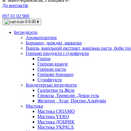
м. Івано-Франківськ, Галицька 87
До контактів
097 01 02 900
0
0.00 ₴
Інгредієнти
Ароматизатори
Борошно, дріжджі, закваски
Ваніль, ванільний екстракт, ванільна паста, боби то
Горіхові продукти і сухофрукти
Горіхи
Горіхові кранчі
Горіхові пасти
Горіхове борошно
Сухофрукти
Кондитерські інгредієнти
Галеретки та Желе
Глюкоза ,Тримолін ,Декор гель
Желатин , Агар ,Пектин.Альбумін
Мастика
Мастика CRIAMO
Мастика YERO
Мастика ДОБРИК
Мастика УКРАСА