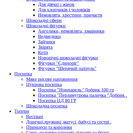
Для дівчат і жінок
Для хлопчиків і чоловіків
Немовлята, хрестини, причастя
Шоколадні сфери
Шоколадні фігурки
Ангелики, немовлята, хмаринки
Ведмедики
Зайчики
Звірята
Коти
Новорічні шоколадні фігурки
Фігурки "Єдиноріг"
Фігурки "Щенячий патруль"
Посипка
Мяке рисове наповнення
Цукрова посипка
Посипка "Нонпарель "Добрик 100 гр
Посипка "Перламутрова паличка "Добрик .
Посипка ЦД 80 ГР
Шоколадна посипка
Топери
Весільні
Донечці,дружині ,матусі ,бабусі та сестрі .
Принцеси та королеви
Сину ,чоловіку,татусеві,дідусеві та брату.