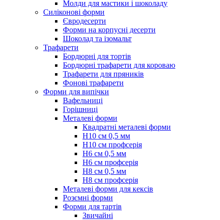
Молди для мастики і шоколаду
Силіконові форми
Євродесерти
Форми на корпусні десерти
Шоколад та ізомальт
Трафарети
Бордюрні для тортів
Бордюрні трафарети для короваю
Трафарети для пряників
Фонові трафарети
Форми для випічки
Вафельниці
Горішниці
Металеві форми
Квадратні металеві форми
Н10 см 0,5 мм
Н10 см профсерія
Н6 см 0,5 мм
Н6 см профсерія
Н8 см 0,5 мм
Н8 см профсерія
Металеві форми для кексів
Розємні форми
Форми для тартів
Звичайні