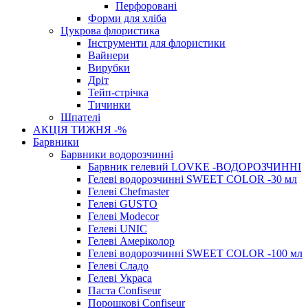
Перфоровані
Форми для хліба
Цукрова флористика
Інструменти для флористики
Вайнери
Вирубки
Дріт
Тейп-стрічка
Тичинки
Шпателі
АКЦІЯ ТИЖНЯ -%
Барвники
Барвники водорозчинні
Барвник гелевий LOVKE -ВОДОРОЗЧИННІ
Гелеві водорозчинні SWEET COLOR -30 мл
Гелеві Chefmaster
Гелеві GUSTO
Гелеві Modecor
Гелеві UNIC
Гелеві Амеріколор
Гелеві водорозчинні SWEET COLOR -100 мл
Гелеві Сладо
Гелеві Украса
Паста Confiseur
Порошкові Confiseur