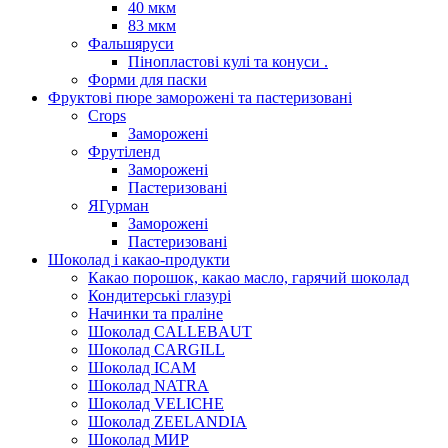
40 мкм
83 мкм
Фальшяруси
Пінопластові кулі та конуси .
Форми для паски
Фруктові пюре заморожені та пастеризовані
Crops
Заморожені
Фрутіленд
Заморожені
Пастеризовані
ЯГурман
Заморожені
Пастеризовані
Шоколад і какао-продукти
Какао порошок, какао масло, гарячий шоколад
Кондитерські глазурі
Начинки та праліне
Шоколад CALLEBAUT
Шоколад CARGILL
Шоколад ICAM
Шоколад NATRA
Шоколад VELICHE
Шоколад ZEELANDIA
Шоколад МИР