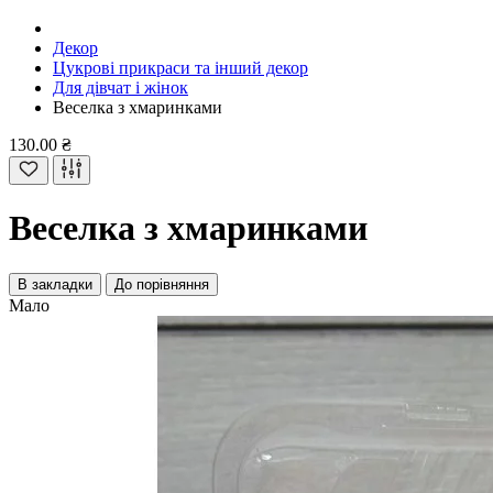
Декор
Цукрові прикраси та інший декор
Для дівчат і жінок
Веселка з хмаринками
130.00 ₴
Веселка з хмаринками
В закладки
До порівняння
Мало