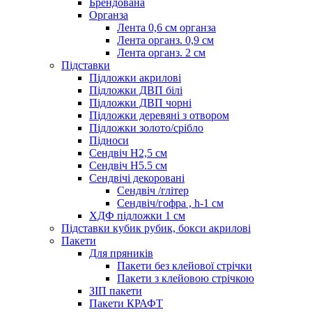
Брендована
Органза
Лента 0,6 см органза
Лента органз. 0,9 см
Лента органз. 2 см
Підставки
Підложки акрилові
Підложки ДВП білі
Підложки ДВП чорні
Підложки деревяні з отвором
Підложки золото/срібло
Підноси
Сендвіч H2,5 см
Сендвіч H5.5 см
Сендвічі декоровані
Сендвіч /глітер
Сендвіч/гофра , h-1 см
ХДФ підложки 1 см
Підставки кубик рубик, бокси акрилові
Пакети
Для пряників
Пакети без клейової стрічки
Пакети з клейовою стрічкою
ЗІП пакети
Пакети КРАФТ