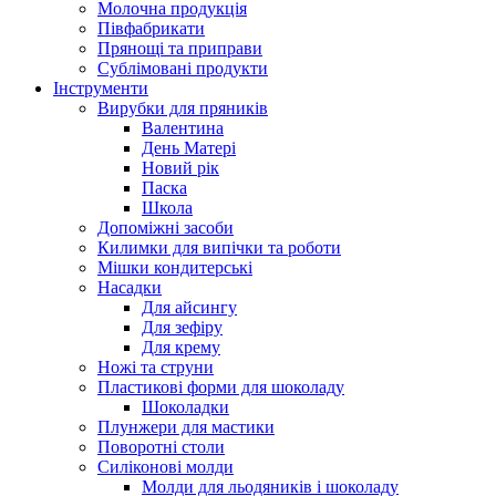
Молочна продукція
Півфабрикати
Прянощі та приправи
Сублімовані продукти
Інструменти
Вирубки для пряників
Валентина
День Матері
Новий рік
Паска
Школа
Допоміжні засоби
Килимки для випічки та роботи
Мішки кондитерські
Насадки
Для айсингу
Для зефіру
Для крему
Ножі та струни
Пластикові форми для шоколаду
Шоколадки
Плунжери для мастики
Поворотні столи
Силіконові молди
Молди для льодяників і шоколаду