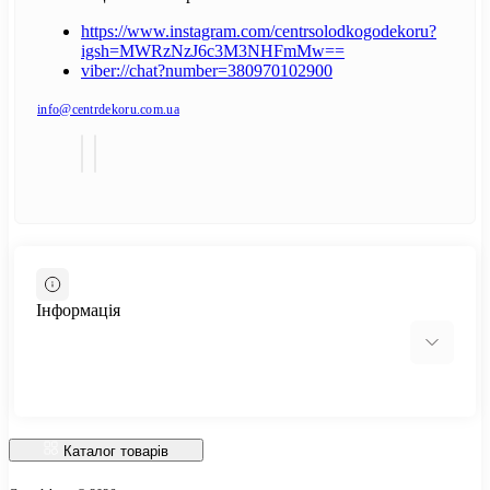
https://www.instagram.com/centrsolodkogodekoru?
igsh=MWRzNzJ6c3M3NHFmMw==
viber://chat?number=380970102900
info@centrdekoru.com.ua
Інформація
Відгуки про магазин
Доставка
Каталог товарів
Про магазин