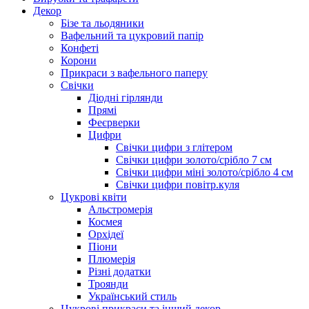
Декор
Бізе та льодяники
Вафельний та цукровий папір
Конфеті
Корони
Прикраси з вафельного паперу
Свічки
Діодні гірлянди
Прямі
Феєрверки
Цифри
Свічки цифри з глітером
Свічки цифри золото/срібло 7 см
Свічки цифри міні золото/срібло 4 см
Свічки цифри повітр.куля
Цукрові квіти
Альстромерія
Космея
Орхідеї
Піони
Плюмерія
Різні додатки
Троянди
Український стиль
Цукрові прикраси та інший декор