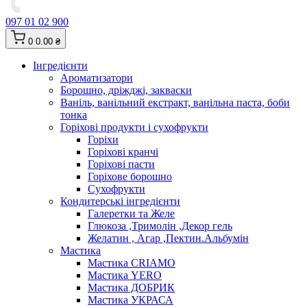
097 01 02 900
0
0.00 ₴
Інгредієнти
Ароматизатори
Борошно, дріжджі, закваски
Ваніль, ванільний екстракт, ванільна паста, боби
тонка
Горіхові продукти і сухофрукти
Горіхи
Горіхові кранчі
Горіхові пасти
Горіхове борошно
Сухофрукти
Кондитерські інгредієнти
Галеретки та Желе
Глюкоза ,Тримолін ,Декор гель
Желатин , Агар ,Пектин.Альбумін
Мастика
Мастика CRIAMO
Мастика YERO
Мастика ДОБРИК
Мастика УКРАСА