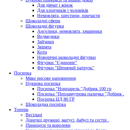
Для дівчат і жінок
Для хлопчиків і чоловіків
Немовлята, хрестини, причастя
Шоколадні сфери
Шоколадні фігурки
Ангелики, немовлята, хмаринки
Ведмедики
Зайчики
Звірята
Коти
Новорічні шоколадні фігурки
Фігурки "Єдиноріг"
Фігурки "Щенячий патруль"
Посипка
Мяке рисове наповнення
Цукрова посипка
Посипка "Нонпарель "Добрик 100 гр
Посипка "Перламутрова паличка "Добрик .
Посипка ЦД 80 ГР
Шоколадна посипка
Топери
Весільні
Донечці,дружині ,матусі ,бабусі та сестрі .
Принцеси та королеви