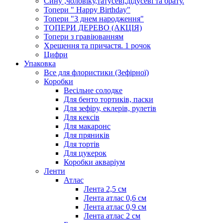
Сину ,чоловіку,татусеві,дідусеві та брату.
Топери " Happy Birthday"
Топери "З днем народження"
ТОПЕРИ ДЕРЕВО (АКЦІЯ)
Топери з гравіюванням
Хрещення та причастя. 1 рочок
Цифри
Упаковка
Все для флористики (Зефірної)
Коробки
Весільне солодке
Для бенто тортиків, паски
Для зефіру, еклерів, рулетів
Для кексів
Для макаронс
Для пряників
Для тортів
Для цукерок
Коробки акваріум
Ленти
Атлас
Лента 2,5 см
Лента атлас 0,6 см
Лента атлас 0,9 см
Лента атлас 2 см