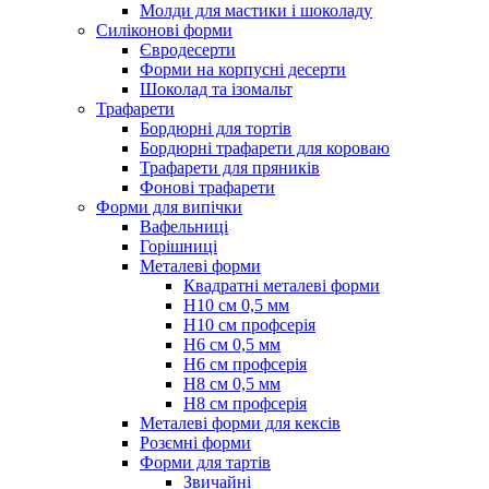
Молди для мастики і шоколаду
Силіконові форми
Євродесерти
Форми на корпусні десерти
Шоколад та ізомальт
Трафарети
Бордюрні для тортів
Бордюрні трафарети для короваю
Трафарети для пряників
Фонові трафарети
Форми для випічки
Вафельниці
Горішниці
Металеві форми
Квадратні металеві форми
Н10 см 0,5 мм
Н10 см профсерія
Н6 см 0,5 мм
Н6 см профсерія
Н8 см 0,5 мм
Н8 см профсерія
Металеві форми для кексів
Розємні форми
Форми для тартів
Звичайні