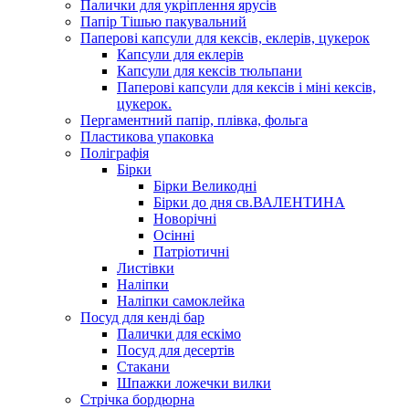
Палички для укріплення ярусів
Папір Тішью пакувальний
Паперові капсули для кексів, еклерів, цукерок
Капсули для еклерів
Капсули для кексів тюльпани
Паперові капсули для кексів і міні кексів,
цукерок.
Пергаментний папір, плівка, фольга
Пластикова упаковка
Поліграфія
Бірки
Бірки Великодні
Бірки до дня св.ВАЛЕНТИНА
Новорічні
Осінні
Патріотичні
Листівки
Наліпки
Наліпки самоклейка
Посуд для кенді бар
Палички для ескімо
Посуд для десертів
Стакани
Шпажки ложечки вилки
Стрічка бордюрна