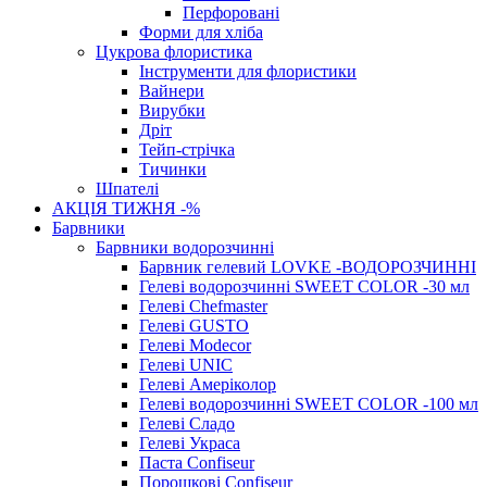
Перфоровані
Форми для хліба
Цукрова флористика
Інструменти для флористики
Вайнери
Вирубки
Дріт
Тейп-стрічка
Тичинки
Шпателі
АКЦІЯ ТИЖНЯ -%
Барвники
Барвники водорозчинні
Барвник гелевий LOVKE -ВОДОРОЗЧИННІ
Гелеві водорозчинні SWEET COLOR -30 мл
Гелеві Chefmaster
Гелеві GUSTO
Гелеві Modecor
Гелеві UNIC
Гелеві Амеріколор
Гелеві водорозчинні SWEET COLOR -100 мл
Гелеві Сладо
Гелеві Украса
Паста Confiseur
Порошкові Confiseur