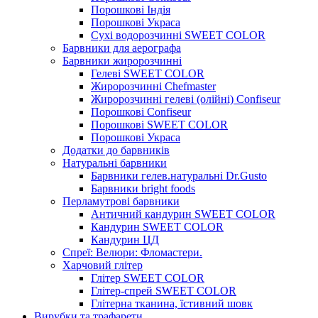
Порошкові Індія
Порошкові Украса
Сухі водорозчинні SWEET COLOR
Барвники для аерографа
Барвники жиророзчинні
Гелеві SWEET COLOR
Жиророзчинні Chefmaster
Жиророзчинні гелеві (олійні) Confiseur
Порошкові Confiseur
Порошкові SWEET COLOR
Порошкові Украса
Додатки до барвників
Натуральні барвники
Барвники гелев.натуральні Dr.Gusto
Барвники bright foods
Перламутрові барвники
Античний кандурин SWEET COLOR
Кандурин SWEET COLOR
Кандурин ЦД
Спреї: Велюри: Фломастери.
Харчовий глітер
Глітер SWEET COLOR
Глітер-спрей SWEET COLOR
Глітерна тканина, їстивний шовк
Вирубки та трафарети