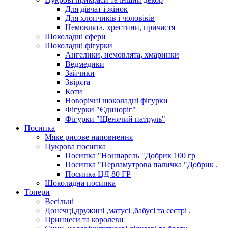
Для дівчат і жінок
Для хлопчиків і чоловіків
Немовлята, хрестини, причастя
Шоколадні сфери
Шоколадні фігурки
Ангелики, немовлята, хмаринки
Ведмедики
Зайчики
Звірята
Коти
Новорічні шоколадні фігурки
Фігурки "Єдиноріг"
Фігурки "Щенячий патруль"
Посипка
Мяке рисове наповнення
Цукрова посипка
Посипка "Нонпарель "Добрик 100 гр
Посипка "Перламутрова паличка "Добрик .
Посипка ЦД 80 ГР
Шоколадна посипка
Топери
Весільні
Донечці,дружині ,матусі ,бабусі та сестрі .
Принцеси та королеви