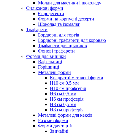
Молди для мастики і шоколаду
Силіконові форми
Євродесерти
Форми на корпусні десерти
Шоколад та ізомальт
Трафарети
Бордюрні для тортів
Бордюрні трафарети для короваю
Трафарети для пряників
Фонові трафарети
Форми для випічки
Вафельниці
Горішниці
Металеві форми
Квадратні металеві форми
Н10 см 0,5 мм
Н10 см профсерія
Н6 см 0,5 мм
Н6 см профсерія
Н8 см 0,5 мм
Н8 см профсерія
Металеві форми для кексів
Розємні форми
Форми для тартів
Звичайні