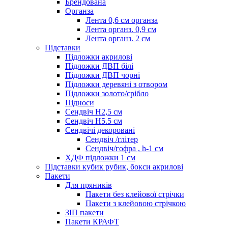
Брендована
Органза
Лента 0,6 см органза
Лента органз. 0,9 см
Лента органз. 2 см
Підставки
Підложки акрилові
Підложки ДВП білі
Підложки ДВП чорні
Підложки деревяні з отвором
Підложки золото/срібло
Підноси
Сендвіч H2,5 см
Сендвіч H5.5 см
Сендвічі декоровані
Сендвіч /глітер
Сендвіч/гофра , h-1 см
ХДФ підложки 1 см
Підставки кубик рубик, бокси акрилові
Пакети
Для пряників
Пакети без клейової стрічки
Пакети з клейовою стрічкою
ЗІП пакети
Пакети КРАФТ