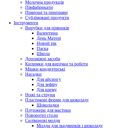
Молочна продукція
Півфабрикати
Прянощі та приправи
Сублімовані продукти
Інструменти
Вирубки для пряників
Валентина
День Матері
Новий рік
Паска
Школа
Допоміжні засоби
Килимки для випічки та роботи
Мішки кондитерські
Насадки
Для айсингу
Для зефіру
Для крему
Ножі та струни
Пластикові форми для шоколаду
Шоколадки
Плунжери для мастики
Поворотні столи
Силіконові молди
Молди для льодяників і шоколаду