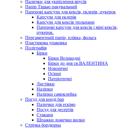
Палички для укріплення ярусів
Папір Тішью пакувальний
Паперові капсули для кексів, еклерів, цукерок
Капсули для еклерів
Капсули для кексів тюльпани
Паперові капсули для кексів і міні кексів,
цукерок.
Пергаментний папір, плівка, фольга
Пластикова упаковка
Поліграфія
Бірки
Бірки Великодні
Бірки до дня св.ВАЛЕНТИНА
Новорічні
Осінні
Патріотичні
Листівки
Наліпки
Наліпки самоклейка
Посуд для кенді бар
Палички для ескімо
Посуд для десертів
Стакани
Шпажки ложечки вилки
Стрічка бордюрна