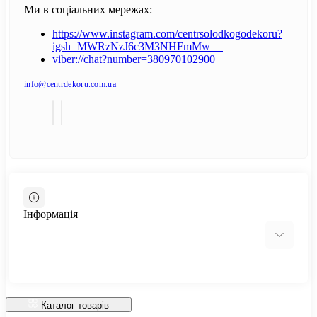
Ми в соціальних мережах:
https://www.instagram.com/centrsolodkogodekoru?
igsh=MWRzNzJ6c3M3NHFmMw==
viber://chat?number=380970102900
info@centrdekoru.com.ua
Інформація
Відгуки про магазин
Доставка
Каталог товарів