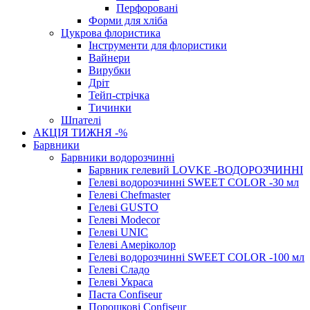
Перфоровані
Форми для хліба
Цукрова флористика
Інструменти для флористики
Вайнери
Вирубки
Дріт
Тейп-стрічка
Тичинки
Шпателі
АКЦІЯ ТИЖНЯ -%
Барвники
Барвники водорозчинні
Барвник гелевий LOVKE -ВОДОРОЗЧИННІ
Гелеві водорозчинні SWEET COLOR -30 мл
Гелеві Chefmaster
Гелеві GUSTO
Гелеві Modecor
Гелеві UNIC
Гелеві Амеріколор
Гелеві водорозчинні SWEET COLOR -100 мл
Гелеві Сладо
Гелеві Украса
Паста Confiseur
Порошкові Confiseur