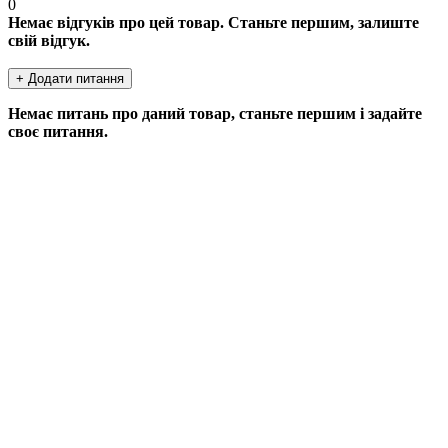
0
Немає відгуків про цей товар. Станьте першим, залиште
свій відгук.
+ Додати питання
Немає питань про даний товар, станьте першим і задайте
своє питання.
ДОДАТИ ПИТАННЯ
Якщо у Вас є питання по цьому товару, заповніть форму