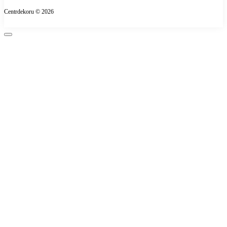
Про магазин
Centrdekoru © 2026
Оплата
Контакти
Повернення товару
Карта сайту
Виробники
Подарункові сертифікати
Акції