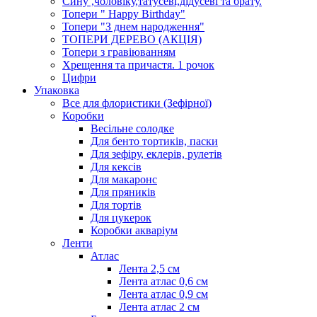
Сину ,чоловіку,татусеві,дідусеві та брату.
Топери " Happy Birthday"
Топери "З днем народження"
ТОПЕРИ ДЕРЕВО (АКЦІЯ)
Топери з гравіюванням
Хрещення та причастя. 1 рочок
Цифри
Упаковка
Все для флористики (Зефірної)
Коробки
Весільне солодке
Для бенто тортиків, паски
Для зефіру, еклерів, рулетів
Для кексів
Для макаронс
Для пряників
Для тортів
Для цукерок
Коробки акваріум
Ленти
Атлас
Лента 2,5 см
Лента атлас 0,6 см
Лента атлас 0,9 см
Лента атлас 2 см