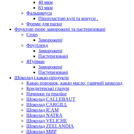
40 мкм
83 мкм
Фальшяруси
Пінопластові кулі та конуси .
Форми для паски
Фруктові пюре заморожені та пастеризовані
Crops
Заморожені
Фрутіленд
Заморожені
Пастеризовані
ЯГурман
Заморожені
Пастеризовані
Шоколад і какао-продукти
Какао порошок, какао масло, гарячий шоколад
Кондитерські глазурі
Начинки та праліне
Шоколад CALLEBAUT
Шоколад CARGILL
Шоколад ICAM
Шоколад NATRA
Шоколад VELICHE
Шоколад ZEELANDIA
Шоколад МИР