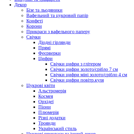
Декор
Бізе та льодяники
Вафельний та цукровий папір
Конфеті
Корони
Прикраси з вафельного паперу
Свічки
Діодні гірлянди
Прямі
Феєрверки
Цифри
Свічки цифри з глітером
Свічки цифри золото/срібло 7 см
Свічки цифри міні золото/срібло 4 см
Свічки цифри повітр.куля
Цукрові квіти
Альстромерія
Космея
Орхідеї
Піони
Плюмерія
Різні додатки
Троянди
Український стиль
Цукрові прикраси та інший декор