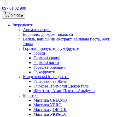
097 01 02 900
0
0.00 ₴
Інгредієнти
Ароматизатори
Борошно, дріжджі, закваски
Ваніль, ванільний екстракт, ванільна паста, боби
тонка
Горіхові продукти і сухофрукти
Горіхи
Горіхові кранчі
Горіхові пасти
Горіхове борошно
Сухофрукти
Кондитерські інгредієнти
Галеретки та Желе
Глюкоза ,Тримолін ,Декор гель
Желатин , Агар ,Пектин.Альбумін
Мастика
Мастика CRIAMO
Мастика YERO
Мастика ДОБРИК
Мастика УКРАСА