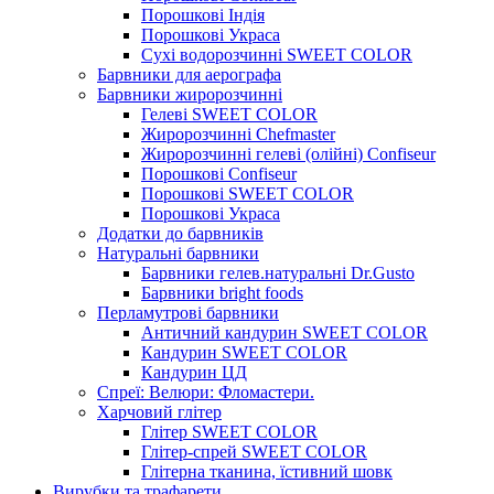
Порошкові Індія
Порошкові Украса
Сухі водорозчинні SWEET COLOR
Барвники для аерографа
Барвники жиророзчинні
Гелеві SWEET COLOR
Жиророзчинні Chefmaster
Жиророзчинні гелеві (олійні) Confiseur
Порошкові Confiseur
Порошкові SWEET COLOR
Порошкові Украса
Додатки до барвників
Натуральні барвники
Барвники гелев.натуральні Dr.Gusto
Барвники bright foods
Перламутрові барвники
Античний кандурин SWEET COLOR
Кандурин SWEET COLOR
Кандурин ЦД
Спреї: Велюри: Фломастери.
Харчовий глітер
Глітер SWEET COLOR
Глітер-спрей SWEET COLOR
Глітерна тканина, їстивний шовк
Вирубки та трафарети