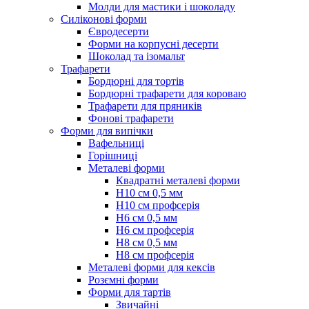
Молди для мастики і шоколаду
Силіконові форми
Євродесерти
Форми на корпусні десерти
Шоколад та ізомальт
Трафарети
Бордюрні для тортів
Бордюрні трафарети для короваю
Трафарети для пряників
Фонові трафарети
Форми для випічки
Вафельниці
Горішниці
Металеві форми
Квадратні металеві форми
Н10 см 0,5 мм
Н10 см профсерія
Н6 см 0,5 мм
Н6 см профсерія
Н8 см 0,5 мм
Н8 см профсерія
Металеві форми для кексів
Розємні форми
Форми для тартів
Звичайні