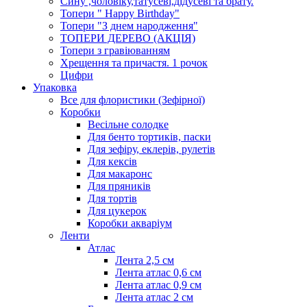
Сину ,чоловіку,татусеві,дідусеві та брату.
Топери " Happy Birthday"
Топери "З днем народження"
ТОПЕРИ ДЕРЕВО (АКЦІЯ)
Топери з гравіюванням
Хрещення та причастя. 1 рочок
Цифри
Упаковка
Все для флористики (Зефірної)
Коробки
Весільне солодке
Для бенто тортиків, паски
Для зефіру, еклерів, рулетів
Для кексів
Для макаронс
Для пряників
Для тортів
Для цукерок
Коробки акваріум
Ленти
Атлас
Лента 2,5 см
Лента атлас 0,6 см
Лента атлас 0,9 см
Лента атлас 2 см