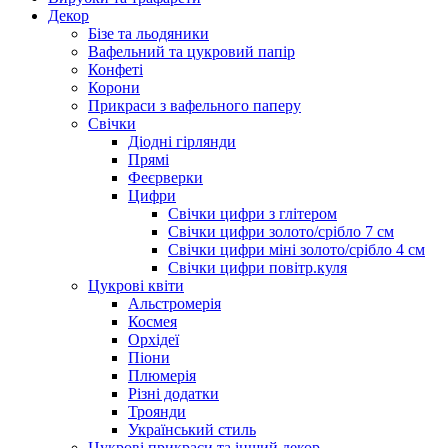
Декор
Бізе та льодяники
Вафельний та цукровий папір
Конфеті
Корони
Прикраси з вафельного паперу
Свічки
Діодні гірлянди
Прямі
Феєрверки
Цифри
Свічки цифри з глітером
Свічки цифри золото/срібло 7 см
Свічки цифри міні золото/срібло 4 см
Свічки цифри повітр.куля
Цукрові квіти
Альстромерія
Космея
Орхідеї
Піони
Плюмерія
Різні додатки
Троянди
Український стиль
Цукрові прикраси та інший декор