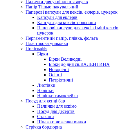
Палички для укріплення ярусів
Папір Тішью пакувальний
Паперові капсули для кексів, еклерів, цукерок
Капсули для еклерів
Капсули для кексів тюльпани
Паперові капсули для кексів і міні кексів,
цукерок.
Пергаментний папір, плівка, фольга
Пластикова упаковка
Поліграфія
Бірки
Бірки Великодні
Бірки до дня св.ВАЛЕНТИНА
Новорічні
Осінні
Патріотичні
Листівки
Наліпки
Наліпки самоклейка
Посуд для кенді бар
Палички для ескімо
Посуд для десертів
Стакани
Шпажки ложечки вилки
Стрічка бордюрна