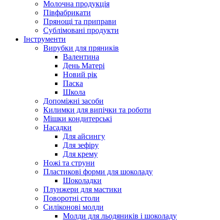
Молочна продукція
Півфабрикати
Прянощі та приправи
Сублімовані продукти
Інструменти
Вирубки для пряників
Валентина
День Матері
Новий рік
Паска
Школа
Допоміжні засоби
Килимки для випічки та роботи
Мішки кондитерські
Насадки
Для айсингу
Для зефіру
Для крему
Ножі та струни
Пластикові форми для шоколаду
Шоколадки
Плунжери для мастики
Поворотні столи
Силіконові молди
Молди для льодяників і шоколаду