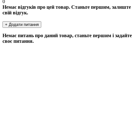
0
Немає відгуків про цей товар. Станьте першим, залиште
свій відгук.
+ Додати питання
Немає питань про даний товар, станьте першим і задайте
своє питання.
ДОДАТИ ПИТАННЯ
Якщо у Вас є питання по цьому товару, заповніть форму