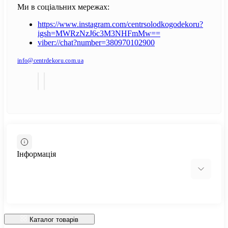
Ми в соціальних мережах:
https://www.instagram.com/centrsolodkogodekoru?
igsh=MWRzNzJ6c3M3NHFmMw==
viber://chat?number=380970102900
info@centrdekoru.com.ua
Інформація
Відгуки про магазин
Доставка
Каталог товарів