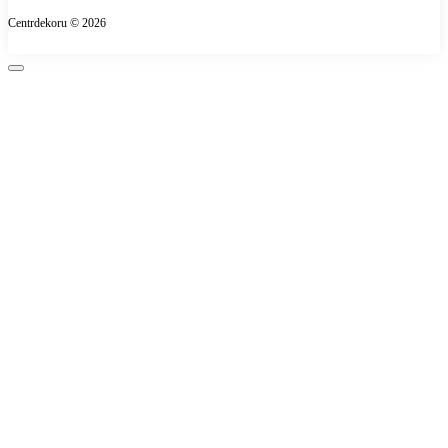
Про магазин
Centrdekoru © 2026
Оплата
Контакти
Повернення товару
Карта сайту
Виробники
Подарункові сертифікати
Акції