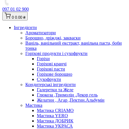
097 01 02 900
0
0.00 ₴
Інгредієнти
Ароматизатори
Борошно, дріжджі, закваски
Ваніль, ванільний екстракт, ванільна паста, боби
тонка
Горіхові продукти і сухофрукти
Горіхи
Горіхові кранчі
Горіхові пасти
Горіхове борошно
Сухофрукти
Кондитерські інгредієнти
Галеретки та Желе
Глюкоза ,Тримолін ,Декор гель
Желатин , Агар ,Пектин.Альбумін
Мастика
Мастика CRIAMO
Мастика YERO
Мастика ДОБРИК
Мастика УКРАСА