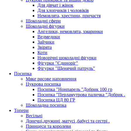
Для дівчат і жінок
Для хлопчиків і чоловіків
Немовлята, хрестини, причастя
Шоколадні сфери
Шоколадні фігурки
Ангелики, немовлята, хмаринки
Ведмедики
Зайчики
Звірята
Коти
Новорічні шоколадні фігурки
Фігурки "Єдиноріг"
Фігурки "Щенячий патруль"
Посипка
Мяке рисове наповнення
Цукрова посипка
Посипка "Нонпарель "Добрик 100 гр
Посипка "Перламутрова паличка "Добрик .
Посипка ЦД 80 ГР
Шоколадна посипка
Топери
Весільні
Донечці,дружині ,матусі ,бабусі та сестрі .
Принцеси та королеви