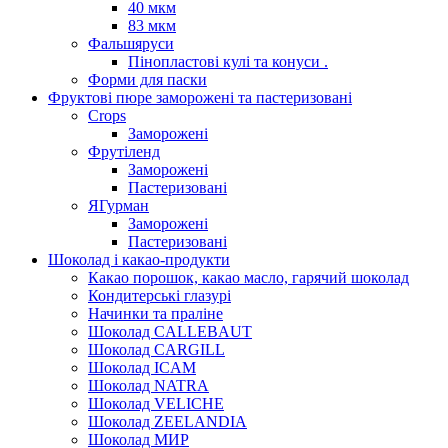
40 мкм
83 мкм
Фальшяруси
Пінопластові кулі та конуси .
Форми для паски
Фруктові пюре заморожені та пастеризовані
Crops
Заморожені
Фрутіленд
Заморожені
Пастеризовані
ЯГурман
Заморожені
Пастеризовані
Шоколад і какао-продукти
Какао порошок, какао масло, гарячий шоколад
Кондитерські глазурі
Начинки та праліне
Шоколад CALLEBAUT
Шоколад CARGILL
Шоколад ICAM
Шоколад NATRA
Шоколад VELICHE
Шоколад ZEELANDIA
Шоколад МИР