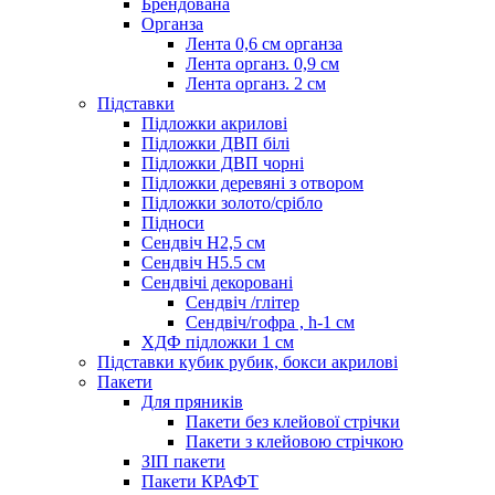
Брендована
Органза
Лента 0,6 см органза
Лента органз. 0,9 см
Лента органз. 2 см
Підставки
Підложки акрилові
Підложки ДВП білі
Підложки ДВП чорні
Підложки деревяні з отвором
Підложки золото/срібло
Підноси
Сендвіч H2,5 см
Сендвіч H5.5 см
Сендвічі декоровані
Сендвіч /глітер
Сендвіч/гофра , h-1 см
ХДФ підложки 1 см
Підставки кубик рубик, бокси акрилові
Пакети
Для пряників
Пакети без клейової стрічки
Пакети з клейовою стрічкою
ЗІП пакети
Пакети КРАФТ