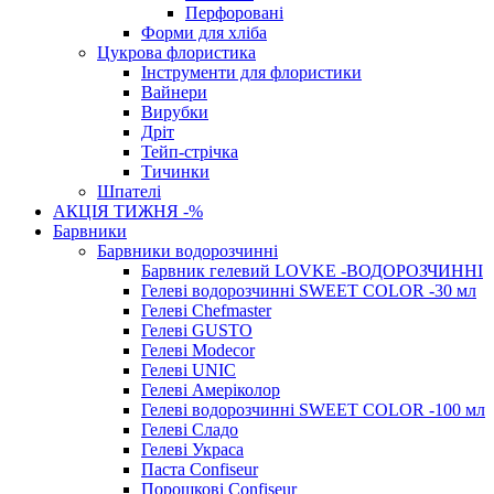
Перфоровані
Форми для хліба
Цукрова флористика
Інструменти для флористики
Вайнери
Вирубки
Дріт
Тейп-стрічка
Тичинки
Шпателі
АКЦІЯ ТИЖНЯ -%
Барвники
Барвники водорозчинні
Барвник гелевий LOVKE -ВОДОРОЗЧИННІ
Гелеві водорозчинні SWEET COLOR -30 мл
Гелеві Chefmaster
Гелеві GUSTO
Гелеві Modecor
Гелеві UNIC
Гелеві Амеріколор
Гелеві водорозчинні SWEET COLOR -100 мл
Гелеві Сладо
Гелеві Украса
Паста Confiseur
Порошкові Confiseur