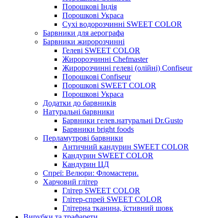
Порошкові Індія
Порошкові Украса
Сухі водорозчинні SWEET COLOR
Барвники для аерографа
Барвники жиророзчинні
Гелеві SWEET COLOR
Жиророзчинні Chefmaster
Жиророзчинні гелеві (олійні) Confiseur
Порошкові Confiseur
Порошкові SWEET COLOR
Порошкові Украса
Додатки до барвників
Натуральні барвники
Барвники гелев.натуральні Dr.Gusto
Барвники bright foods
Перламутрові барвники
Античний кандурин SWEET COLOR
Кандурин SWEET COLOR
Кандурин ЦД
Спреї: Велюри: Фломастери.
Харчовий глітер
Глітер SWEET COLOR
Глітер-спрей SWEET COLOR
Глітерна тканина, їстивний шовк
Вирубки та трафарети