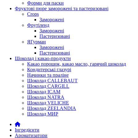
Форми для паски
Фруктові пюре заморожені та пастеризовані
Crops
Заморожені
Фрутіленд
Заморожені
Пастеризовані
ЯГурман
Заморожені
Пастеризовані
Шоколад і какао-продукти
Какао порошок, какао масло, гарячий шоколад
Кондитерські глазурі
Начинки та праліне
Шоколад CALLEBAUT
Шоколад CARGILL
Шоколад ICAM
Шоколад NATRA
Шоколад VELICHE
Шоколад ZEELANDIA
Шоколад МИР
Інгредієнти
Ароматизатори