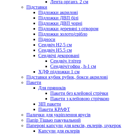
Лента органз. 2 см
Підставки
Підложки акрилові
Підложки ДВП білі
Підложки ДВП чорні
Підложки деревяні з отвором
Підложки золото/срібло
Підноси
Сендвіч H2,5 см
Сендвіч H5.5 см
Сендвічі декоровані
Сендвіч /глітер
Сендвіч/гофра , h-1 см
ХДФ підложки 1 см
Підставки кубик рубик, бокси акрилові
Пакети
Для пряників
Пакети без клейової стрічки
Пакети з клейовою стрічкою
ЗІП пакети
Пакети КРАФТ
Палички для укріплення ярусів
Папір Тішью пакувальний
Паперові капсули для кексів, еклерів, цукерок
Капсули для еклерів