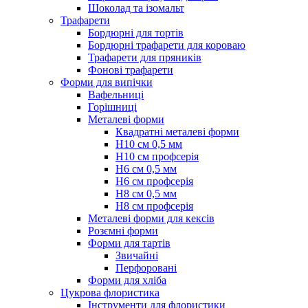
Шоколад та ізомальт
Трафарети
Бордюрні для тортів
Бордюрні трафарети для короваю
Трафарети для пряників
Фонові трафарети
Форми для випічки
Вафельниці
Горішниці
Металеві форми
Квадратні металеві форми
Н10 см 0,5 мм
Н10 см профсерія
Н6 см 0,5 мм
Н6 см профсерія
Н8 см 0,5 мм
Н8 см профсерія
Металеві форми для кексів
Розємні форми
Форми для тартів
Звичайні
Перфоровані
Форми для хліба
Цукрова флористика
Інструменти для флористики