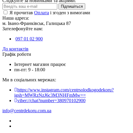
Слідкуйте за новинками та акціями:
Підпишіться
Я прочитав
Оплата
і згоден з вимогами
Наша адреса:
м. Івано-Франківськ, Галицька 87
Зателефонуйте нам:
097 01 02 900
До контактів
Графік роботи
Інтернет магазин працює
пн-пт: 9 - 18:00
Ми в соціальних мережах:
https://www.instagram.com/centrsolodkogodekoru?
igsh=MWRzNzJ6c3M3NHFmMw==
viber://chat?number=380970102900
info@centrdekoru.com.ua