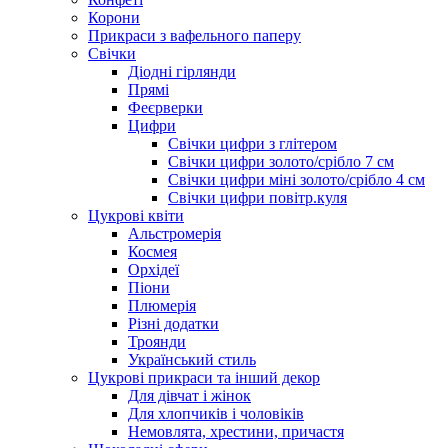
Корони
Прикраси з вафельного паперу
Свічки
Діодні гірлянди
Прямі
Феєрверки
Цифри
Свічки цифри з глітером
Свічки цифри золото/срібло 7 см
Свічки цифри міні золото/срібло 4 см
Свічки цифри повітр.куля
Цукрові квіти
Альстромерія
Космея
Орхідеї
Піони
Плюмерія
Різні додатки
Троянди
Український стиль
Цукрові прикраси та інший декор
Для дівчат і жінок
Для хлопчиків і чоловіків
Немовлята, хрестини, причастя