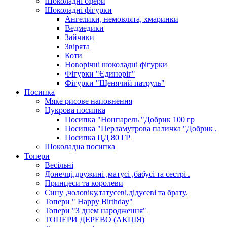
Шоколадні сфери
Шоколадні фігурки
Ангелики, немовлята, хмаринки
Ведмедики
Зайчики
Звірята
Коти
Новорічні шоколадні фігурки
Фігурки "Єдиноріг"
Фігурки "Щенячий патруль"
Посипка
Мяке рисове наповнення
Цукрова посипка
Посипка "Нонпарель "Добрик 100 гр
Посипка "Перламутрова паличка "Добрик .
Посипка ЦД 80 ГР
Шоколадна посипка
Топери
Весільні
Донечці,дружині ,матусі ,бабусі та сестрі .
Принцеси та королеви
Сину ,чоловіку,татусеві,дідусеві та брату.
Топери " Happy Birthday"
Топери "З днем народження"
ТОПЕРИ ДЕРЕВО (АКЦІЯ)