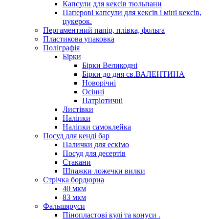
Капсули для кексів тюльпани
Паперові капсули для кексів і міні кексів,
цукерок.
Пергаментний папір, плівка, фольга
Пластикова упаковка
Поліграфія
Бірки
Бірки Великодні
Бірки до дня св.ВАЛЕНТИНА
Новорічні
Осінні
Патріотичні
Листівки
Наліпки
Наліпки самоклейка
Посуд для кенді бар
Палички для ескімо
Посуд для десертів
Стакани
Шпажки ложечки вилки
Стрічка бордюрна
40 мкм
83 мкм
Фальшяруси
Пінопластові кулі та конуси .