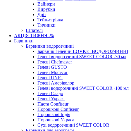
Вайнери
Вирубки
Дріт
Тейп-стрічка
Тичинки
Шпателі
АКЦІЯ ТИЖНЯ -%
Барвники
Барвники водорозчинні
Барвник гелевий LOVKE -ВОДОРОЗЧИННІ
Гелеві водорозчинні SWEET COLOR -30 мл
Гелеві Chefmaster
Гелеві GUSTO
Гелеві Modecor
Гелеві UNIC
Гелеві Амеріколор
Гелеві водорозчинні SWEET COLOR -100 мл
Гелеві Сладо
Гелеві Украса
Паста Confiseur
Порошкові Confiseur
Порошкові Індія
Порошкові Украса
Сухі водорозчинні SWEET COLOR
Барвники для аерографа