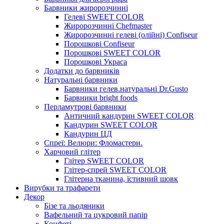
Барвники жиророзчинні
Гелеві SWEET COLOR
Жиророзчинні Chefmaster
Жиророзчинні гелеві (олійні) Confiseur
Порошкові Confiseur
Порошкові SWEET COLOR
Порошкові Украса
Додатки до барвників
Натуральні барвники
Барвники гелев.натуральні Dr.Gusto
Барвники bright foods
Перламутрові барвники
Античний кандурин SWEET COLOR
Кандурин SWEET COLOR
Кандурин ЦД
Спреї: Велюри: Фломастери.
Харчовий глітер
Глітер SWEET COLOR
Глітер-спрей SWEET COLOR
Глітерна тканина, їстивний шовк
Вирубки та трафарети
Декор
Бізе та льодяники
Вафельний та цукровий папір
Конфеті