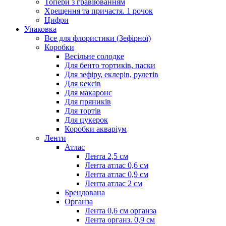
Топери з гравіюванням
Хрещення та причастя. 1 рочок
Цифри
Упаковка
Все для флористики (Зефірної)
Коробки
Весільне солодке
Для бенто тортиків, паски
Для зефіру, еклерів, рулетів
Для кексів
Для макаронс
Для пряників
Для тортів
Для цукерок
Коробки акваріум
Ленти
Атлас
Лента 2,5 см
Лента атлас 0,6 см
Лента атлас 0,9 см
Лента атлас 2 см
Брендована
Органза
Лента 0,6 см органза
Лента органз. 0,9 см