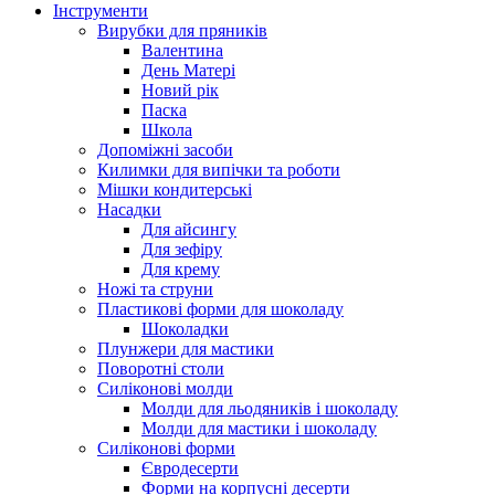
Інструменти
Вирубки для пряників
Валентина
День Матері
Новий рік
Паска
Школа
Допоміжні засоби
Килимки для випічки та роботи
Мішки кондитерські
Насадки
Для айсингу
Для зефіру
Для крему
Ножі та струни
Пластикові форми для шоколаду
Шоколадки
Плунжери для мастики
Поворотні столи
Силіконові молди
Молди для льодяників і шоколаду
Молди для мастики і шоколаду
Силіконові форми
Євродесерти
Форми на корпусні десерти