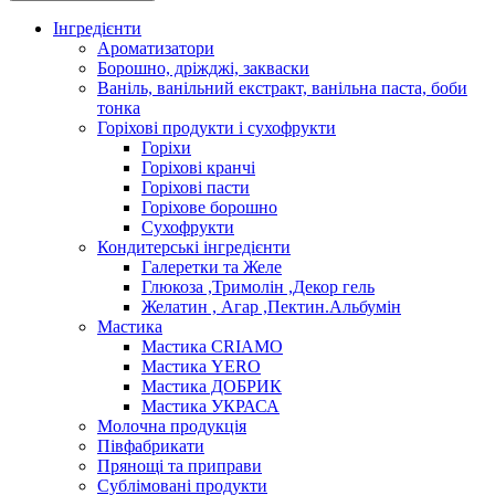
Інгредієнти
Ароматизатори
Борошно, дріжджі, закваски
Ваніль, ванільний екстракт, ванільна паста, боби
тонка
Горіхові продукти і сухофрукти
Горіхи
Горіхові кранчі
Горіхові пасти
Горіхове борошно
Сухофрукти
Кондитерські інгредієнти
Галеретки та Желе
Глюкоза ,Тримолін ,Декор гель
Желатин , Агар ,Пектин.Альбумін
Мастика
Мастика CRIAMO
Мастика YERO
Мастика ДОБРИК
Мастика УКРАСА
Молочна продукція
Півфабрикати
Прянощі та приправи
Сублімовані продукти