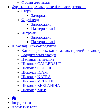
Форми для паски
Фруктові пюре заморожені та пастеризовані
Crops
Заморожені
Фрутіленд
Заморожені
Пастеризовані
ЯГурман
Заморожені
Пастеризовані
Шоколад і какао-продукти
Какао порошок, какао масло, гарячий шоколад
Кондитерські глазурі
Начинки та праліне
Шоколад CALLEBAUT
Шоколад CARGILL
Шоколад ICAM
Шоколад NATRA
Шоколад VELICHE
Шоколад ZEELANDIA
Шоколад МИР
Інгредієнти
Ароматизатори