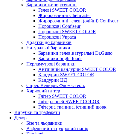
Барвники жиророзчинні
Гелеві SWEET COLOR
Жиророзчинні Chefmaster
Жиророзчинні гелеві (олійні) Confiseur
Порошкові Confiseur
Порошкові SWEET COLOR
Порошкові Украса
Додатки до барвників
Натуральні барвники
Барвники гелев.натуральні Dr.Gusto
Барвники bright foods
Перламутрові барвники
Античний кандурин SWEET COLOR
Кандурин SWEET COLOR
Кандурин ЦД
Спреї: Велюри: Фломастери.
Харчовий глітер
Глітер SWEET COLOR
Глітер-спрей SWEET COLOR
Глітерна тканина, їстивний шовк
Вирубки та трафарети
Декор
Бізе та льодяники
Вафельний та цукровий папір
Конфеті