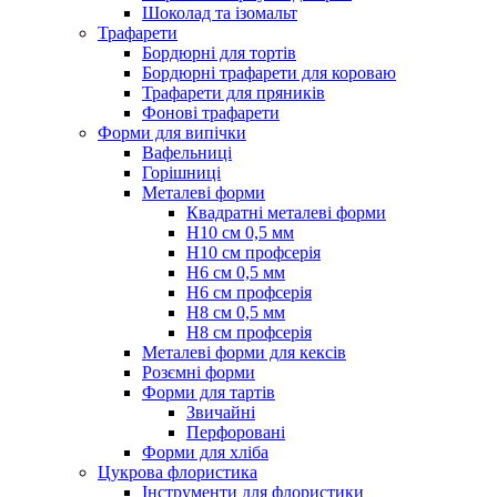
Шоколад та ізомальт
Трафарети
Бордюрні для тортів
Бордюрні трафарети для короваю
Трафарети для пряників
Фонові трафарети
Форми для випічки
Вафельниці
Горішниці
Металеві форми
Квадратні металеві форми
Н10 см 0,5 мм
Н10 см профсерія
Н6 см 0,5 мм
Н6 см профсерія
Н8 см 0,5 мм
Н8 см профсерія
Металеві форми для кексів
Розємні форми
Форми для тартів
Звичайні
Перфоровані
Форми для хліба
Цукрова флористика
Інструменти для флористики