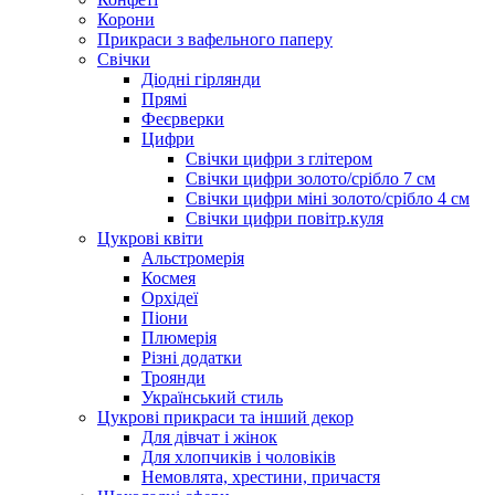
Корони
Прикраси з вафельного паперу
Свічки
Діодні гірлянди
Прямі
Феєрверки
Цифри
Свічки цифри з глітером
Свічки цифри золото/срібло 7 см
Свічки цифри міні золото/срібло 4 см
Свічки цифри повітр.куля
Цукрові квіти
Альстромерія
Космея
Орхідеї
Піони
Плюмерія
Різні додатки
Троянди
Український стиль
Цукрові прикраси та інший декор
Для дівчат і жінок
Для хлопчиків і чоловіків
Немовлята, хрестини, причастя