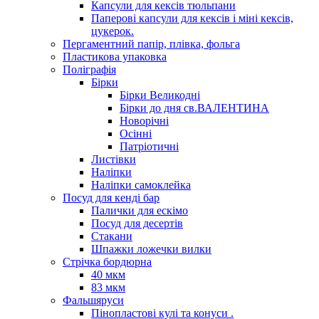
Капсули для кексів тюльпани
Паперові капсули для кексів і міні кексів,
цукерок.
Пергаментний папір, плівка, фольга
Пластикова упаковка
Поліграфія
Бірки
Бірки Великодні
Бірки до дня св.ВАЛЕНТИНА
Новорічні
Осінні
Патріотичні
Листівки
Наліпки
Наліпки самоклейка
Посуд для кенді бар
Палички для ескімо
Посуд для десертів
Стакани
Шпажки ложечки вилки
Стрічка бордюрна
40 мкм
83 мкм
Фальшяруси
Пінопластові кулі та конуси .