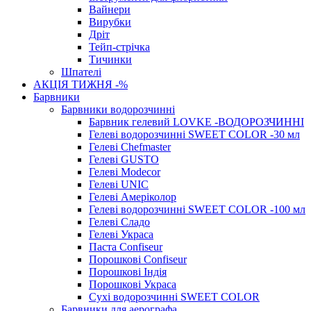
Вайнери
Вирубки
Дріт
Тейп-стрічка
Тичинки
Шпателі
АКЦІЯ ТИЖНЯ -%
Барвники
Барвники водорозчинні
Барвник гелевий LOVKE -ВОДОРОЗЧИННІ
Гелеві водорозчинні SWEET COLOR -30 мл
Гелеві Chefmaster
Гелеві GUSTO
Гелеві Modecor
Гелеві UNIC
Гелеві Амеріколор
Гелеві водорозчинні SWEET COLOR -100 мл
Гелеві Сладо
Гелеві Украса
Паста Confiseur
Порошкові Confiseur
Порошкові Індія
Порошкові Украса
Сухі водорозчинні SWEET COLOR
Барвники для аерографа