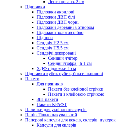
Лента органз. 2 см
Підставки
Підложки акрилові
Підложки ДВП білі
Підложки ДВП чорні
Підложки деревяні з отвором
Підложки золото/срібло
Підноси
Сендвіч H2,5 см
Сендвіч H5.5 см
Сендвічі декоровані
Сендвіч /глітер
Сендвіч/гофра , h-1 см
ХДФ підложки 1 см
Підставки кубик рубик, бокси акрилові
Пакети
Для пряників
Пакети без клейової стрічки
Пакети з клейовою стрічкою
ЗІП пакети
Пакети КРАФТ
Палички для укріплення ярусів
Папір Тішью пакувальний
Паперові капсули для кексів, еклерів, цукерок
Капсули для еклерів