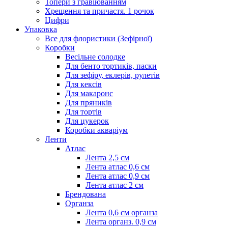
Топери з гравіюванням
Хрещення та причастя. 1 рочок
Цифри
Упаковка
Все для флористики (Зефірної)
Коробки
Весільне солодке
Для бенто тортиків, паски
Для зефіру, еклерів, рулетів
Для кексів
Для макаронс
Для пряників
Для тортів
Для цукерок
Коробки акваріум
Ленти
Атлас
Лента 2,5 см
Лента атлас 0,6 см
Лента атлас 0,9 см
Лента атлас 2 см
Брендована
Органза
Лента 0,6 см органза
Лента органз. 0,9 см