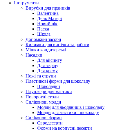
Інструменти
Вирубки для пряників
Валентина
День Матері
Новий рік
Паска
Школа
Допоміжні засоби
Килимки для випічки та роботи
Мішки кондитерські
Насадки
Для айсингу
Для зефіру
Для крему
Ножі та струни
Пластикові форми для шоколаду
Шоколадки
Плунжери для мастики
Поворотні столи
Силіконові молди
Молди для льодяників і шоколаду
Молди для мастики і шоколаду
Силіконові форми
Євродесерти
Форми на корпусні десерти