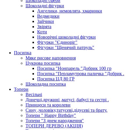
Шоколадні сфери
Шоколадні фігурки
Ангелики, немовлята, хмаринки
Ведмедики
Зайчики
Звірята
Коти
Новорічні шоколадні фігурки
Фігурки "Єдиноріг"
Фігурки "Щенячий патруль"
Посипка
Мяке рисове наповнення
Цукрова посипка
Посипка "Нонпарель "Добрик 100 гр
Посипка "Перламутрова паличка "Добрик .
Посипка ЦД 80 ГР
Шоколадна посипка
Топери
Весільні
Донечці,дружині ,матусі ,бабусі та сестрі .
Принцеси та королеви
Сину ,чоловіку,татусеві,дідусеві та брату.
Топери " Happy Birthday"
Топери "З днем народження"
ТОПЕРИ ДЕРЕВО (АКЦІЯ)