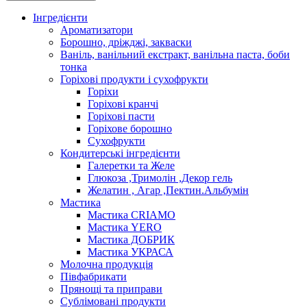
Інгредієнти
Ароматизатори
Борошно, дріжджі, закваски
Ваніль, ванільний екстракт, ванільна паста, боби
тонка
Горіхові продукти і сухофрукти
Горіхи
Горіхові кранчі
Горіхові пасти
Горіхове борошно
Сухофрукти
Кондитерські інгредієнти
Галеретки та Желе
Глюкоза ,Тримолін ,Декор гель
Желатин , Агар ,Пектин.Альбумін
Мастика
Мастика CRIAMO
Мастика YERO
Мастика ДОБРИК
Мастика УКРАСА
Молочна продукція
Півфабрикати
Прянощі та приправи
Сублімовані продукти