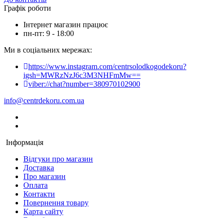
Графік роботи
Інтернет магазин працює
пн-пт: 9 - 18:00
Ми в соціальних мережах:
https://www.instagram.com/centrsolodkogodekoru?
igsh=MWRzNzJ6c3M3NHFmMw==
viber://chat?number=380970102900
info@centrdekoru.com.ua
Інформація
Відгуки про магазин
Доставка
Про магазин
Оплата
Контакти
Повернення товару
Карта сайту