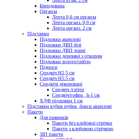
Лента атлас 2 см
Брендована
Органза
Лента 0,6 см органза
Лента органз. 0,9 см
Лента органз. 2 см
Підставки
Підложки акрилові
Підложки ДВП білі
Підложки ДВП чорні
Підложки деревяні з отвором
Підложки золото/срібло
Підноси
Сендвіч H2,5 см
Сендвіч H5.5 см
Сендвічі декоровані
Сендвіч /глітер
Сендвіч/гофра , h-1 см
ХДФ підложки 1 см
Підставки кубик рубик, бокси акрилові
Пакети
Для пряників
Пакети без клейової стрічки
Пакети з клейовою стрічкою
ЗІП пакети