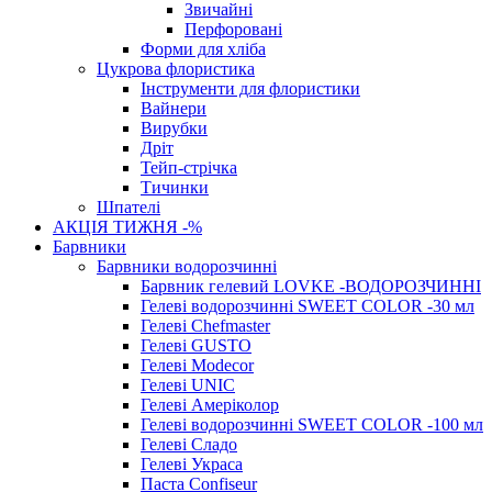
Звичайні
Перфоровані
Форми для хліба
Цукрова флористика
Інструменти для флористики
Вайнери
Вирубки
Дріт
Тейп-стрічка
Тичинки
Шпателі
АКЦІЯ ТИЖНЯ -%
Барвники
Барвники водорозчинні
Барвник гелевий LOVKE -ВОДОРОЗЧИННІ
Гелеві водорозчинні SWEET COLOR -30 мл
Гелеві Chefmaster
Гелеві GUSTO
Гелеві Modecor
Гелеві UNIC
Гелеві Амеріколор
Гелеві водорозчинні SWEET COLOR -100 мл
Гелеві Сладо
Гелеві Украса
Паста Confiseur