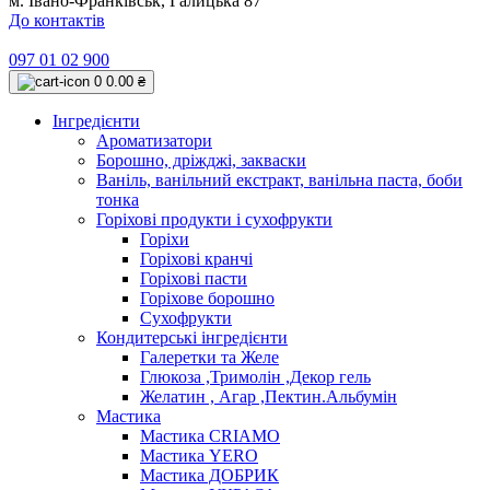
м. Івано-Франківськ, Галицька 87
До контактів
097 01 02 900
0
0.00 ₴
Інгредієнти
Ароматизатори
Борошно, дріжджі, закваски
Ваніль, ванільний екстракт, ванільна паста, боби
тонка
Горіхові продукти і сухофрукти
Горіхи
Горіхові кранчі
Горіхові пасти
Горіхове борошно
Сухофрукти
Кондитерські інгредієнти
Галеретки та Желе
Глюкоза ,Тримолін ,Декор гель
Желатин , Агар ,Пектин.Альбумін
Мастика
Мастика CRIAMO
Мастика YERO
Мастика ДОБРИК