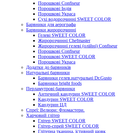
Порошкові Confiseur
Порошкові Індія
Порошкові Украса
Сухі водорозчинні SWEET COLOR
Барвники для аерографа
Барвники жиророзчинні
Гелеві SWEET COLOR
Жиророзчинні Chefmaster
Жиророзчинні гелеві (олійні) Confiseur
Порошкові Confiseur
Порошкові SWEET COLOR
Порошкові Украса
Додатки до барвників
Натуральні барвники
Барвники гелев.натуральні Dr.Gusto
Барвники bright foods
Перламутрові барвники
Античний кандурин SWEET COLOR
Кандурин SWEET COLOR
Кандурин ЦД
Спреї: Велюри: Фломастери.
Харчовий глітер
Глітер SWEET COLOR
Глітер-спрей SWEET COLOR
Глітерна тканина, їстивний шовк