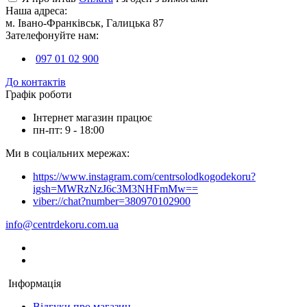
Наша адреса:
м. Івано-Франківськ, Галицька 87
Зателефонуйте нам:
097 01 02 900
До контактів
Графік роботи
Інтернет магазин працює
пн-пт: 9 - 18:00
Ми в соціальних мережах:
https://www.instagram.com/centrsolodkogodekoru?
igsh=MWRzNzJ6c3M3NHFmMw==
viber://chat?number=380970102900
info@centrdekoru.com.ua
Інформація
Відгуки про магазин