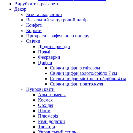
Вирубки та трафарети
Декор
Бізе та льодяники
Вафельний та цукровий папір
Конфеті
Корони
Прикраси з вафельного паперу
Свічки
Діодні гірлянди
Прямі
Феєрверки
Цифри
Свічки цифри з глітером
Свічки цифри золото/срібло 7 см
Свічки цифри міні золото/срібло 4 см
Свічки цифри повітр.куля
Цукрові квіти
Альстромерія
Космея
Орхідеї
Піони
Плюмерія
Різні додатки
Троянди
Український стиль