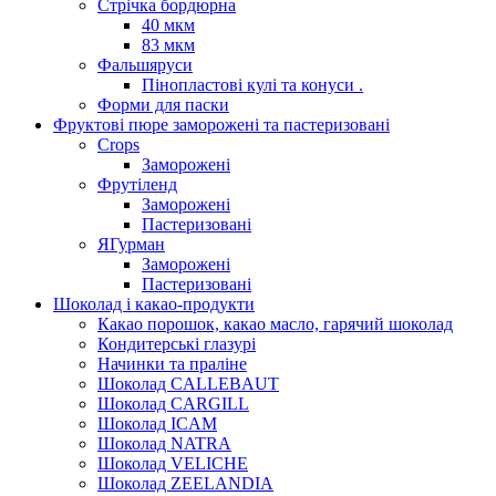
Стрічка бордюрна
40 мкм
83 мкм
Фальшяруси
Пінопластові кулі та конуси .
Форми для паски
Фруктові пюре заморожені та пастеризовані
Crops
Заморожені
Фрутіленд
Заморожені
Пастеризовані
ЯГурман
Заморожені
Пастеризовані
Шоколад і какао-продукти
Какао порошок, какао масло, гарячий шоколад
Кондитерські глазурі
Начинки та праліне
Шоколад CALLEBAUT
Шоколад CARGILL
Шоколад ICAM
Шоколад NATRA
Шоколад VELICHE
Шоколад ZEELANDIA