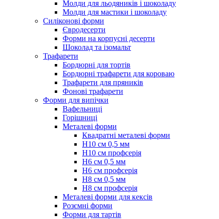
Молди для льодяників і шоколаду
Молди для мастики і шоколаду
Силіконові форми
Євродесерти
Форми на корпусні десерти
Шоколад та ізомальт
Трафарети
Бордюрні для тортів
Бордюрні трафарети для короваю
Трафарети для пряників
Фонові трафарети
Форми для випічки
Вафельниці
Горішниці
Металеві форми
Квадратні металеві форми
Н10 см 0,5 мм
Н10 см профсерія
Н6 см 0,5 мм
Н6 см профсерія
Н8 см 0,5 мм
Н8 см профсерія
Металеві форми для кексів
Розємні форми
Форми для тартів