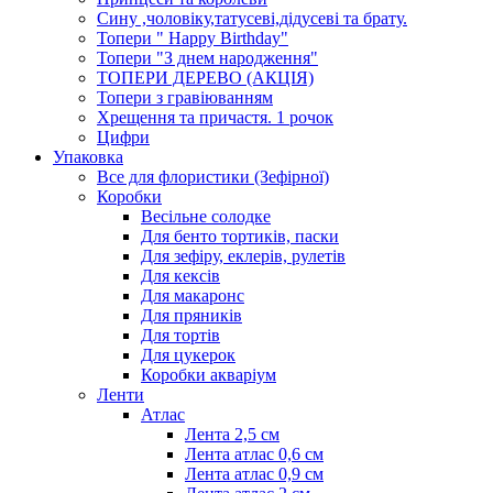
Сину ,чоловіку,татусеві,дідусеві та брату.
Топери " Happy Birthday"
Топери "З днем народження"
ТОПЕРИ ДЕРЕВО (АКЦІЯ)
Топери з гравіюванням
Хрещення та причастя. 1 рочок
Цифри
Упаковка
Все для флористики (Зефірної)
Коробки
Весільне солодке
Для бенто тортиків, паски
Для зефіру, еклерів, рулетів
Для кексів
Для макаронс
Для пряників
Для тортів
Для цукерок
Коробки акваріум
Ленти
Атлас
Лента 2,5 см
Лента атлас 0,6 см
Лента атлас 0,9 см