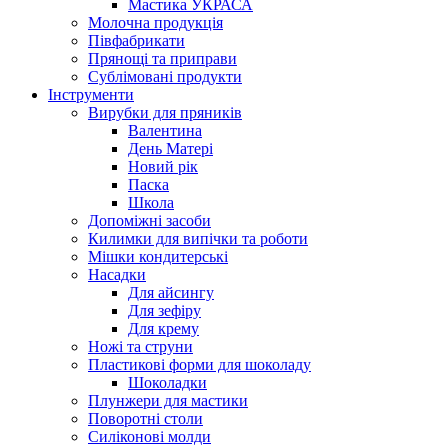
Мастика УКРАСА
Молочна продукція
Півфабрикати
Прянощі та приправи
Сублімовані продукти
Інструменти
Вирубки для пряників
Валентина
День Матері
Новий рік
Паска
Школа
Допоміжні засоби
Килимки для випічки та роботи
Мішки кондитерські
Насадки
Для айсингу
Для зефіру
Для крему
Ножі та струни
Пластикові форми для шоколаду
Шоколадки
Плунжери для мастики
Поворотні столи
Силіконові молди