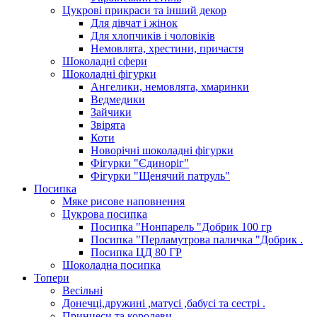
Цукрові прикраси та інший декор
Для дівчат і жінок
Для хлопчиків і чоловіків
Немовлята, хрестини, причастя
Шоколадні сфери
Шоколадні фігурки
Ангелики, немовлята, хмаринки
Ведмедики
Зайчики
Звірята
Коти
Новорічні шоколадні фігурки
Фігурки "Єдиноріг"
Фігурки "Щенячий патруль"
Посипка
Мяке рисове наповнення
Цукрова посипка
Посипка "Нонпарель "Добрик 100 гр
Посипка "Перламутрова паличка "Добрик .
Посипка ЦД 80 ГР
Шоколадна посипка
Топери
Весільні
Донечці,дружині ,матусі ,бабусі та сестрі .
Принцеси та королеви