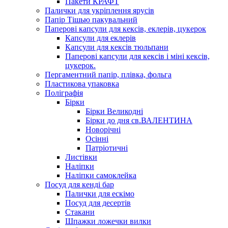
Пакети КРАФТ
Палички для укріплення ярусів
Папір Тішью пакувальний
Паперові капсули для кексів, еклерів, цукерок
Капсули для еклерів
Капсули для кексів тюльпани
Паперові капсули для кексів і міні кексів,
цукерок.
Пергаментний папір, плівка, фольга
Пластикова упаковка
Поліграфія
Бірки
Бірки Великодні
Бірки до дня св.ВАЛЕНТИНА
Новорічні
Осінні
Патріотичні
Листівки
Наліпки
Наліпки самоклейка
Посуд для кенді бар
Палички для ескімо
Посуд для десертів
Стакани
Шпажки ложечки вилки