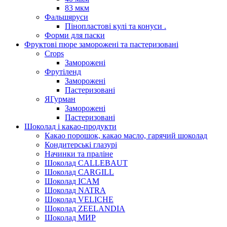
83 мкм
Фальшяруси
Пінопластові кулі та конуси .
Форми для паски
Фруктові пюре заморожені та пастеризовані
Crops
Заморожені
Фрутіленд
Заморожені
Пастеризовані
ЯГурман
Заморожені
Пастеризовані
Шоколад і какао-продукти
Какао порошок, какао масло, гарячий шоколад
Кондитерські глазурі
Начинки та праліне
Шоколад CALLEBAUT
Шоколад CARGILL
Шоколад ICAM
Шоколад NATRA
Шоколад VELICHE
Шоколад ZEELANDIA
Шоколад МИР