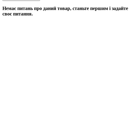
Немає питань про даний товар, станьте першим і задайте
своє питання.
ДОДАТИ ПИТАННЯ
Якщо у Вас є питання по цьому товару, заповніть форму
нижче, і ми відповімо найближчим часом.
Email
(Щоб повідомити про відповідь)