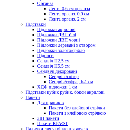
Органза
Лента 0,6 см органза
Лента органз. 0,9 см
Лента органз. 2 см
Підставки
Підложки акрилові
Підложки ДВП білі
Підложки ДВП чорні
Підложки деревяні з отвором
Підложки золото/срібло
Підноси
Сендвіч H2,5 см
Сендвіч H5.5 см
Сендвічі декоровані
Сендвіч /глітер
Сендвіч/гофра , h-1 см
ХДФ підложки 1 см
Підставки кубик рубик, бокси акрилові
Пакети
Для пряників
Пакети без клейової стрічки
Пакети з клейовою стрічкою
ЗІП пакети
Пакети КРАФТ
Палички для укріплення ярусів