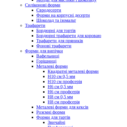
Силіконові форми
Євродесерти
Форми на корпусні десерти
Шоколад та ізомальт
Трафарети
Бордюрні для тортів
Бордюрні трафарети для короваю
Трафарети для пряників
Фонові трафарети
Форми для випічки
Вафельниці
Горішниці
Металеві форми
Квадратні металеві форми
Н10 см 0,5 мм
Н10 см профсерія
Н6 см 0,5 мм
Н6 см профсерія
Н8 см 0,5 мм
Н8 см профсерія
Металеві форми для кексів
Розємні форми
Форми для тартів
Звичайні