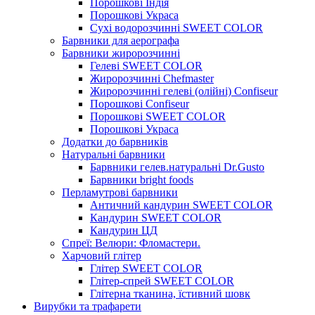
Порошкові Індія
Порошкові Украса
Сухі водорозчинні SWEET COLOR
Барвники для аерографа
Барвники жиророзчинні
Гелеві SWEET COLOR
Жиророзчинні Chefmaster
Жиророзчинні гелеві (олійні) Confiseur
Порошкові Confiseur
Порошкові SWEET COLOR
Порошкові Украса
Додатки до барвників
Натуральні барвники
Барвники гелев.натуральні Dr.Gusto
Барвники bright foods
Перламутрові барвники
Античний кандурин SWEET COLOR
Кандурин SWEET COLOR
Кандурин ЦД
Спреї: Велюри: Фломастери.
Харчовий глітер
Глітер SWEET COLOR
Глітер-спрей SWEET COLOR
Глітерна тканина, їстивний шовк
Вирубки та трафарети