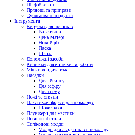
Півфабрикати
Прянощі та приправи
Сублімовані продукти
Інструменти
Вирубки для пряників
Валентина
День Матері
Новий рік
Паска
Школа
Допоміжні засоби
Килимки для випічки та роботи
Мішки кондитерські
Насадки
Для айсингу
Для зефіру
Для крему
Ножі та струни
Пластикові форми для шоколаду
Шоколадки
Плунжери для мастики
Поворотні столи
Силіконові молди
Молди для льодяників і шоколаду
Молди для мастики і шоколаду