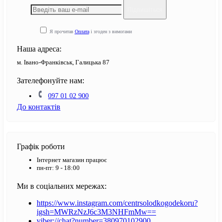
Підпишіться
Я прочитав
Оплата
і згоден з вимогами
Наша адреса:
м. Івано-Франківськ, Галицька 87
Зателефонуйте нам:
097 01 02 900
До контактів
Графік роботи
Інтернет магазин працює
пн-пт: 9 - 18:00
Ми в соціальних мережах:
https://www.instagram.com/centrsolodkogodekoru?
igsh=MWRzNzJ6c3M3NHFmMw==
viber://chat?number=380970102900