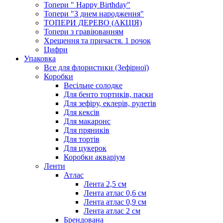
Топери " Happy Birthday"
Топери "З днем народження"
ТОПЕРИ ДЕРЕВО (АКЦІЯ)
Топери з гравіюванням
Хрещення та причастя. 1 рочок
Цифри
Упаковка
Все для флористики (Зефірної)
Коробки
Весільне солодке
Для бенто тортиків, паски
Для зефіру, еклерів, рулетів
Для кексів
Для макаронс
Для пряників
Для тортів
Для цукерок
Коробки акваріум
Ленти
Атлас
Лента 2,5 см
Лента атлас 0,6 см
Лента атлас 0,9 см
Лента атлас 2 см
Брендована