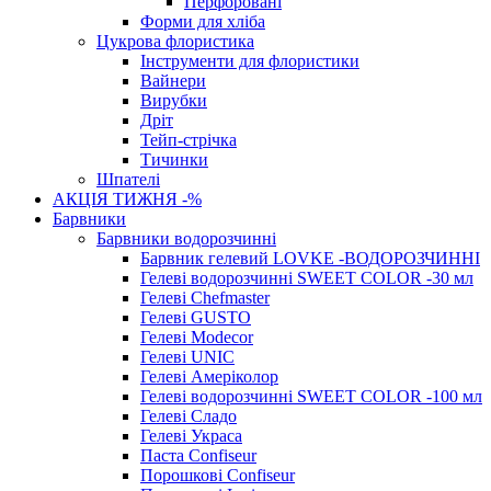
Перфоровані
Форми для хліба
Цукрова флористика
Інструменти для флористики
Вайнери
Вирубки
Дріт
Тейп-стрічка
Тичинки
Шпателі
АКЦІЯ ТИЖНЯ -%
Барвники
Барвники водорозчинні
Барвник гелевий LOVKE -ВОДОРОЗЧИННІ
Гелеві водорозчинні SWEET COLOR -30 мл
Гелеві Chefmaster
Гелеві GUSTO
Гелеві Modecor
Гелеві UNIC
Гелеві Амеріколор
Гелеві водорозчинні SWEET COLOR -100 мл
Гелеві Сладо
Гелеві Украса
Паста Confiseur
Порошкові Confiseur