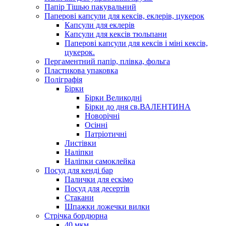
Папір Тішью пакувальний
Паперові капсули для кексів, еклерів, цукерок
Капсули для еклерів
Капсули для кексів тюльпани
Паперові капсули для кексів і міні кексів,
цукерок.
Пергаментний папір, плівка, фольга
Пластикова упаковка
Поліграфія
Бірки
Бірки Великодні
Бірки до дня св.ВАЛЕНТИНА
Новорічні
Осінні
Патріотичні
Листівки
Наліпки
Наліпки самоклейка
Посуд для кенді бар
Палички для ескімо
Посуд для десертів
Стакани
Шпажки ложечки вилки
Стрічка бордюрна
40 мкм