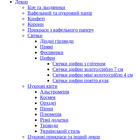
Декор
Бізе та льодяники
Вафельний та цукровий папір
Конфеті
Корони
Прикраси з вафельного паперу
Свічки
Діодні гірлянди
Прямі
Феєрверки
Цифри
Свічки цифри з глітером
Свічки цифри золото/срібло 7 см
Свічки цифри міні золото/срібло 4 см
Свічки цифри повітр.куля
Цукрові квіти
Альстромерія
Космея
Орхідеї
Піони
Плюмерія
Різні додатки
Троянди
Український стиль
Цукрові прикраси та інший декор