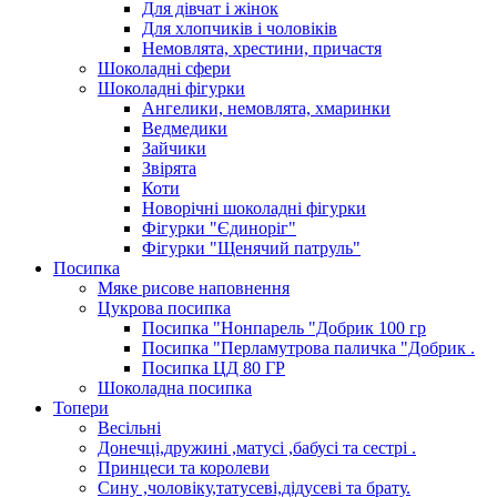
Для дівчат і жінок
Для хлопчиків і чоловіків
Немовлята, хрестини, причастя
Шоколадні сфери
Шоколадні фігурки
Ангелики, немовлята, хмаринки
Ведмедики
Зайчики
Звірята
Коти
Новорічні шоколадні фігурки
Фігурки "Єдиноріг"
Фігурки "Щенячий патруль"
Посипка
Мяке рисове наповнення
Цукрова посипка
Посипка "Нонпарель "Добрик 100 гр
Посипка "Перламутрова паличка "Добрик .
Посипка ЦД 80 ГР
Шоколадна посипка
Топери
Весільні
Донечці,дружині ,матусі ,бабусі та сестрі .
Принцеси та королеви
Сину ,чоловіку,татусеві,дідусеві та брату.