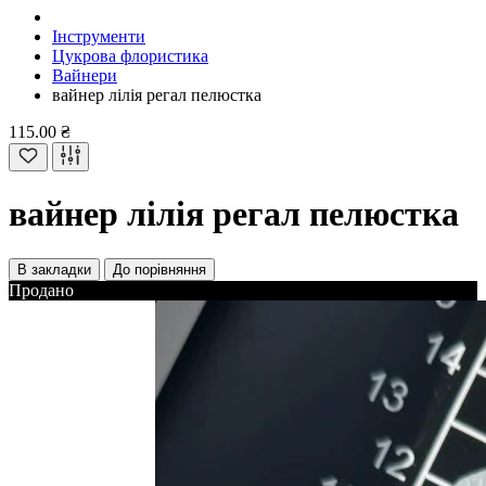
Інструменти
Цукрова флористика
Вайнери
вайнер лілія регал пелюстка
115.00 ₴
вайнер лілія регал пелюстка
В закладки
До порівняння
Продано