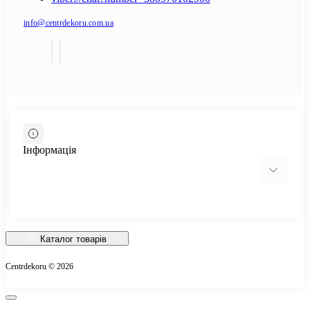
info@centrdekoru.com.ua
Інформація
Відгуки про магазин
Доставка
Каталог товарів
Про магазин
Centrdekoru © 2026
Оплата
Контакти