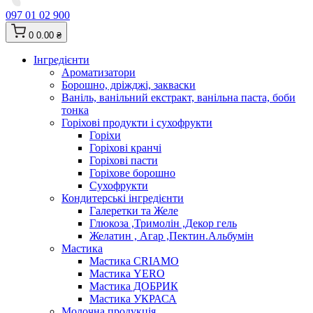
097 01 02 900
0
0.00 ₴
Інгредієнти
Ароматизатори
Борошно, дріжджі, закваски
Ваніль, ванільний екстракт, ванільна паста, боби
тонка
Горіхові продукти і сухофрукти
Горіхи
Горіхові кранчі
Горіхові пасти
Горіхове борошно
Сухофрукти
Кондитерські інгредієнти
Галеретки та Желе
Глюкоза ,Тримолін ,Декор гель
Желатин , Агар ,Пектин.Альбумін
Мастика
Мастика CRIAMO
Мастика YERO
Мастика ДОБРИК
Мастика УКРАСА
Молочна продукція