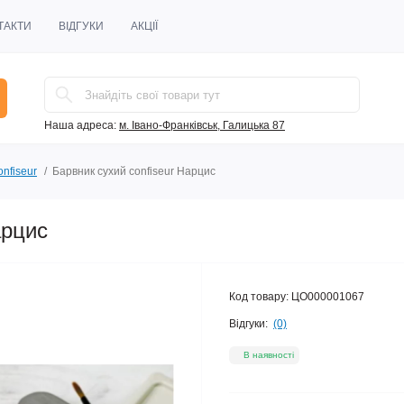
ТАКТИ
ВІДГУКИ
АКЦІЇ
Наша адреса:
м. Івано-Франківськ, Галицька 87
nfiseur
Барвник сухий confiseur Нарцис
арцис
Код товару:
ЦО000001067
Відгуки:
(0)
В наявності