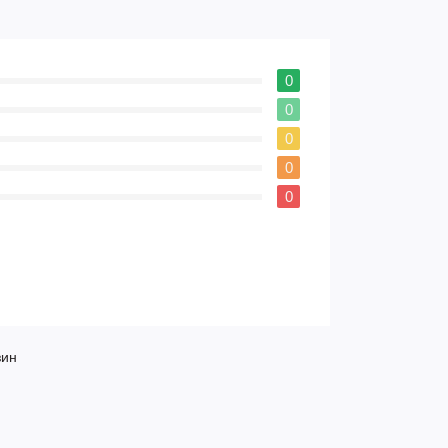
0
0
0
0
0
зин