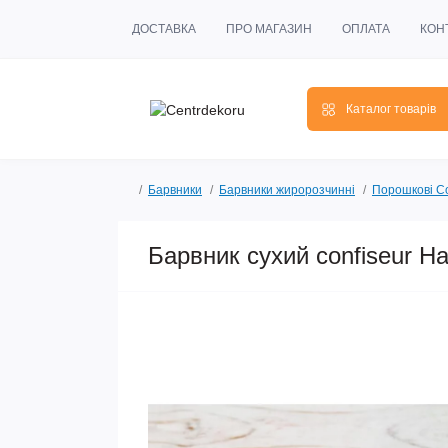
ДОСТАВКА
ПРО МАГАЗИН
ОПЛАТА
КОН
Каталог товарів
Барвники
Барвники жиророзчинні
Порошкові Co
Барвник сухий confiseur Н
Мало