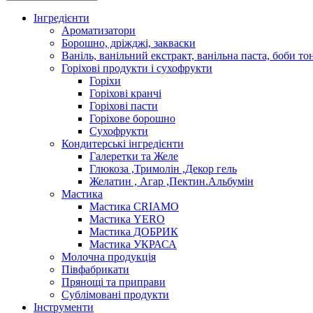
Інгредієнти
Ароматизатори
Борошно, дріжджі, закваски
Ваніль, ванільний екстракт, ванільна паста, боби то
Горіхові продукти і сухофрукти
Горіхи
Горіхові кранчі
Горіхові пасти
Горіхове борошно
Сухофрукти
Кондитерські інгредієнти
Галеретки та Желе
Глюкоза ,Тримолін ,Декор гель
Желатин , Агар ,Пектин.Альбумін
Мастика
Мастика CRIAMO
Мастика YERO
Мастика ДОБРИК
Мастика УКРАСА
Молочна продукція
Півфабрикати
Прянощі та приправи
Сублімовані продукти
Інструменти