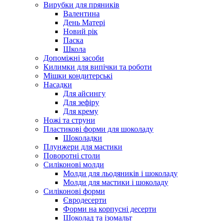
Вирубки для пряників
Валентина
День Матері
Новий рік
Паска
Школа
Допоміжні засоби
Килимки для випічки та роботи
Мішки кондитерські
Насадки
Для айсингу
Для зефіру
Для крему
Ножі та струни
Пластикові форми для шоколаду
Шоколадки
Плунжери для мастики
Поворотні столи
Силіконові молди
Молди для льодяників і шоколаду
Молди для мастики і шоколаду
Силіконові форми
Євродесерти
Форми на корпусні десерти
Шоколад та ізомальт