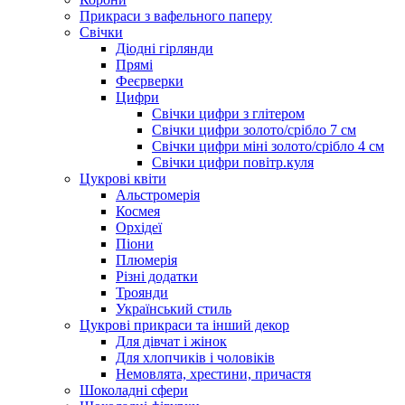
Прикраси з вафельного паперу
Свічки
Діодні гірлянди
Прямі
Феєрверки
Цифри
Свічки цифри з глітером
Свічки цифри золото/срібло 7 см
Свічки цифри міні золото/срібло 4 см
Свічки цифри повітр.куля
Цукрові квіти
Альстромерія
Космея
Орхідеї
Піони
Плюмерія
Різні додатки
Троянди
Український стиль
Цукрові прикраси та інший декор
Для дівчат і жінок
Для хлопчиків і чоловіків
Немовлята, хрестини, причастя
Шоколадні сфери