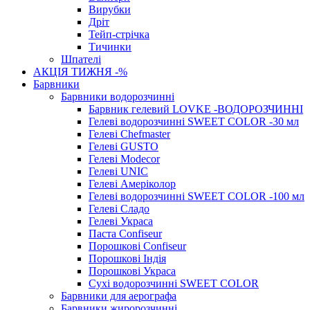
Вирубки
Дріт
Тейп-стрічка
Тичинки
Шпателі
АКЦІЯ ТИЖНЯ -%
Барвники
Барвники водорозчинні
Барвник гелевий LOVKE -ВОДОРОЗЧИННІ
Гелеві водорозчинні SWEET COLOR -30 мл
Гелеві Chefmaster
Гелеві GUSTO
Гелеві Modecor
Гелеві UNIC
Гелеві Амеріколор
Гелеві водорозчинні SWEET COLOR -100 мл
Гелеві Сладо
Гелеві Украса
Паста Confiseur
Порошкові Confiseur
Порошкові Індія
Порошкові Украса
Сухі водорозчинні SWEET COLOR
Барвники для аерографа
Барвники жиророзчинні