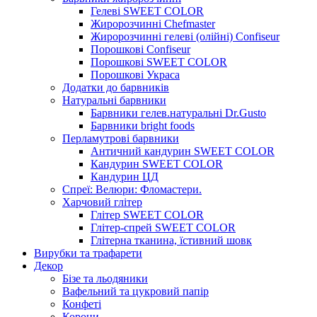
Гелеві SWEET COLOR
Жиророзчинні Chefmaster
Жиророзчинні гелеві (олійні) Confiseur
Порошкові Confiseur
Порошкові SWEET COLOR
Порошкові Украса
Додатки до барвників
Натуральні барвники
Барвники гелев.натуральні Dr.Gusto
Барвники bright foods
Перламутрові барвники
Античний кандурин SWEET COLOR
Кандурин SWEET COLOR
Кандурин ЦД
Спреї: Велюри: Фломастери.
Харчовий глітер
Глітер SWEET COLOR
Глітер-спрей SWEET COLOR
Глітерна тканина, їстивний шовк
Вирубки та трафарети
Декор
Бізе та льодяники
Вафельний та цукровий папір
Конфеті
Корони