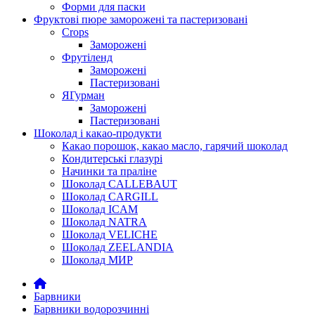
Форми для паски
Фруктові пюре заморожені та пастеризовані
Crops
Заморожені
Фрутіленд
Заморожені
Пастеризовані
ЯГурман
Заморожені
Пастеризовані
Шоколад і какао-продукти
Какао порошок, какао масло, гарячий шоколад
Кондитерські глазурі
Начинки та праліне
Шоколад CALLEBAUT
Шоколад CARGILL
Шоколад ICAM
Шоколад NATRA
Шоколад VELICHE
Шоколад ZEELANDIA
Шоколад МИР
Барвники
Барвники водорозчинні