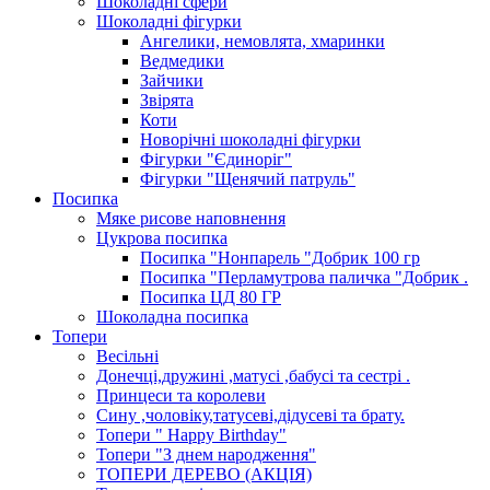
Шоколадні сфери
Шоколадні фігурки
Ангелики, немовлята, хмаринки
Ведмедики
Зайчики
Звірята
Коти
Новорічні шоколадні фігурки
Фігурки "Єдиноріг"
Фігурки "Щенячий патруль"
Посипка
Мяке рисове наповнення
Цукрова посипка
Посипка "Нонпарель "Добрик 100 гр
Посипка "Перламутрова паличка "Добрик .
Посипка ЦД 80 ГР
Шоколадна посипка
Топери
Весільні
Донечці,дружині ,матусі ,бабусі та сестрі .
Принцеси та королеви
Сину ,чоловіку,татусеві,дідусеві та брату.
Топери " Happy Birthday"
Топери "З днем народження"
ТОПЕРИ ДЕРЕВО (АКЦІЯ)