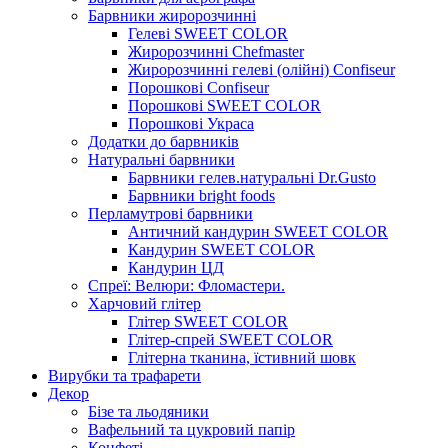
Барвники жиророзчинні
Гелеві SWEET COLOR
Жиророзчинні Chefmaster
Жиророзчинні гелеві (олійні) Confiseur
Порошкові Confiseur
Порошкові SWEET COLOR
Порошкові Украса
Додатки до барвників
Натуральні барвники
Барвники гелев.натуральні Dr.Gusto
Барвники bright foods
Перламутрові барвники
Античний кандурин SWEET COLOR
Кандурин SWEET COLOR
Кандурин ЦД
Спреї: Велюри: Фломастери.
Харчовий глітер
Глітер SWEET COLOR
Глітер-спрей SWEET COLOR
Глітерна тканина, їстивний шовк
Вирубки та трафарети
Декор
Бізе та льодяники
Вафельний та цукровий папір
Конфеті