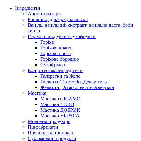
Інгредієнти
Ароматизатори
Борошно, дріжджі, закваски
Ваніль, ванільний екстракт, ванільна паста, боби
тонка
Горіхові продукти і сухофрукти
Горіхи
Горіхові кранчі
Горіхові пасти
Горіхове борошно
Сухофрукти
Кондитерські інгредієнти
Галеретки та Желе
Глюкоза ,Тримолін ,Декор гель
Желатин , Агар ,Пектин.Альбумін
Мастика
Мастика CRIAMO
Мастика YERO
Мастика ДОБРИК
Мастика УКРАСА
Молочна продукція
Півфабрикати
Прянощі та приправи
Сублімовані продукти