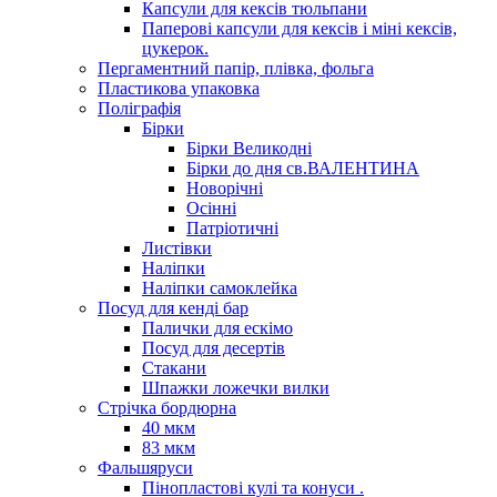
Капсули для кексів тюльпани
Паперові капсули для кексів і міні кексів,
цукерок.
Пергаментний папір, плівка, фольга
Пластикова упаковка
Поліграфія
Бірки
Бірки Великодні
Бірки до дня св.ВАЛЕНТИНА
Новорічні
Осінні
Патріотичні
Листівки
Наліпки
Наліпки самоклейка
Посуд для кенді бар
Палички для ескімо
Посуд для десертів
Стакани
Шпажки ложечки вилки
Стрічка бордюрна
40 мкм
83 мкм
Фальшяруси
Пінопластові кулі та конуси .