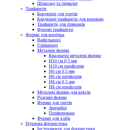
Шоколад та ізомальт
Трафарети
Бордюрні для тортів
Бордюрні трафарети для короваю
Трафарети для пряників
Фонові трафарети
Форми для випічки
Вафельниці
Горішниці
Металеві форми
Квадратні металеві форми
Н10 см 0,5 мм
Н10 см профсерія
Н6 см 0,5 мм
Н6 см профсерія
Н8 см 0,5 мм
Н8 см профсерія
Металеві форми для кексів
Розємні форми
Форми для тартів
Звичайні
Перфоровані
Форми для хліба
Цукрова флористика
Інструменти для флористики