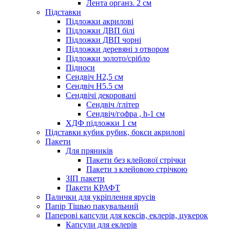
Лента органз. 2 см
Підставки
Підложки акрилові
Підложки ДВП білі
Підложки ДВП чорні
Підложки деревяні з отвором
Підложки золото/срібло
Підноси
Сендвіч H2,5 см
Сендвіч H5.5 см
Сендвічі декоровані
Сендвіч /глітер
Сендвіч/гофра , h-1 см
ХДФ підложки 1 см
Підставки кубик рубик, бокси акрилові
Пакети
Для пряників
Пакети без клейової стрічки
Пакети з клейовою стрічкою
ЗІП пакети
Пакети КРАФТ
Палички для укріплення ярусів
Папір Тішью пакувальний
Паперові капсули для кексів, еклерів, цукерок
Капсули для еклерів