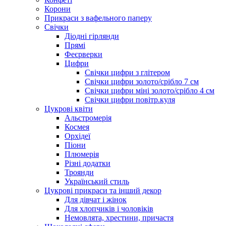
Корони
Прикраси з вафельного паперу
Свічки
Діодні гірлянди
Прямі
Феєрверки
Цифри
Свічки цифри з глітером
Свічки цифри золото/срібло 7 см
Свічки цифри міні золото/срібло 4 см
Свічки цифри повітр.куля
Цукрові квіти
Альстромерія
Космея
Орхідеї
Піони
Плюмерія
Різні додатки
Троянди
Український стиль
Цукрові прикраси та інший декор
Для дівчат і жінок
Для хлопчиків і чоловіків
Немовлята, хрестини, причастя