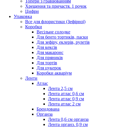
Топери з гравіюванням
Хрещення та причастя. 1 рочок
Цифри
Упаковка
Все для флористики (Зефірної)
Коробки
Весільне солодке
Для бенто тортиків, паски
Для зефіру, еклерів, рулетів
Для кексів
Для макаронс
Для пряників
Для тортів
Для цукерок
Коробки акваріум
Ленти
Атлас
Лента 2,5 см
Лента атлас 0,6 см
Лента атлас 0,9 см
Лента атлас 2 см
Брендована
Органза
Лента 0,6 см органза
Лента органз. 0,9 см