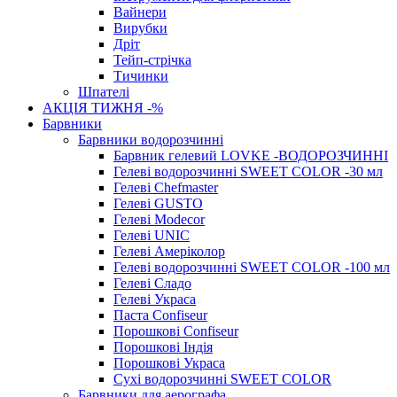
Вайнери
Вирубки
Дріт
Тейп-стрічка
Тичинки
Шпателі
АКЦІЯ ТИЖНЯ -%
Барвники
Барвники водорозчинні
Барвник гелевий LOVKE -ВОДОРОЗЧИННІ
Гелеві водорозчинні SWEET COLOR -30 мл
Гелеві Chefmaster
Гелеві GUSTO
Гелеві Modecor
Гелеві UNIC
Гелеві Амеріколор
Гелеві водорозчинні SWEET COLOR -100 мл
Гелеві Сладо
Гелеві Украса
Паста Confiseur
Порошкові Confiseur
Порошкові Індія
Порошкові Украса
Сухі водорозчинні SWEET COLOR
Барвники для аерографа