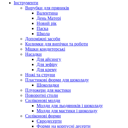
Інструменти
Вирубки для пряників
Валентина
День Матері
Новий рік
Паска
Школа
Допоміжні засоби
Килимки для випічки та роботи
Мішки кондитерські
Насадки
Для айсингу
Для зефіру
Для крему
Ножі та струни
Пластикові форми для шоколаду
Шоколадки
Плунжери для мастики
Поворотні столи
Силіконові молди
Молди для льодяників і шоколаду
Молди для мастики і шоколаду
Силіконові форми
Євродесерти
Форми на корпусні десерти