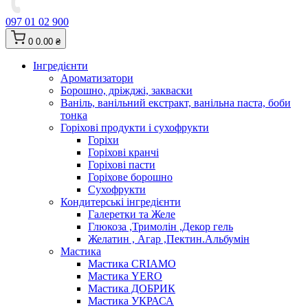
097 01 02 900
0
0.00 ₴
Інгредієнти
Ароматизатори
Борошно, дріжджі, закваски
Ваніль, ванільний екстракт, ванільна паста, боби
тонка
Горіхові продукти і сухофрукти
Горіхи
Горіхові кранчі
Горіхові пасти
Горіхове борошно
Сухофрукти
Кондитерські інгредієнти
Галеретки та Желе
Глюкоза ,Тримолін ,Декор гель
Желатин , Агар ,Пектин.Альбумін
Мастика
Мастика CRIAMO
Мастика YERO
Мастика ДОБРИК
Мастика УКРАСА