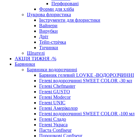
Перфоровані
Форми для хліба
Цукрова флористика
Інструменти для флористики
Вайнери
Вирубки
Дріт
Тейп-стрічка
Тичинки
Шпателі
АКЦІЯ ТИЖНЯ -%
Барвники
Барвники водорозчинні
Барвник гелевий LOVKE -ВОДОРОЗЧИННІ
Гелеві водорозчинні SWEET COLOR -30 мл
Гелеві Chefmaster
Гелеві GUSTO
Гелеві Modecor
Гелеві UNIC
Гелеві Амеріколор
Гелеві водорозчинні SWEET COLOR -100 мл
Гелеві Сладо
Гелеві Украса
Паста Confiseur
Порошкові Confiseur