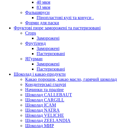
40 мкм
83 мкм
Фальшяруси
Пінопластові кулі та конуси .
Форми для паски
Фруктові пюре заморожені та пастеризовані
Crops
Заморожені
Фрутіленд
Заморожені
Пастеризовані
ЯГурман
Заморожені
Пастеризовані
Шоколад і какао-продукти
Какао порошок, какао масло, гарячий шоколад
Кондитерські глазурі
Начинки та праліне
Шоколад CALLEBAUT
Шоколад CARGILL
Шоколад ICAM
Шоколад NATRA
Шоколад VELICHE
Шоколад ZEELANDIA
Шоколад МИР