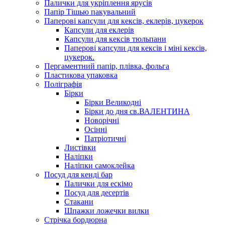
Палички для укріплення ярусів
Папір Тішью пакувальний
Паперові капсули для кексів, еклерів, цукерок
Капсули для еклерів
Капсули для кексів тюльпани
Паперові капсули для кексів і міні кексів,
цукерок.
Пергаментний папір, плівка, фольга
Пластикова упаковка
Поліграфія
Бірки
Бірки Великодні
Бірки до дня св.ВАЛЕНТИНА
Новорічні
Осінні
Патріотичні
Листівки
Наліпки
Наліпки самоклейка
Посуд для кенді бар
Палички для ескімо
Посуд для десертів
Стакани
Шпажки ложечки вилки
Стрічка бордюрна