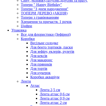
Сину ,чоловіку,татусеві,дідусеві та брату.
Топери " Happy Birthday"
Топери "З днем народження"
ТОПЕРИ ДЕРЕВО (АКЦІЯ)
Топери з гравіюванням
Хрещення та причастя. 1 рочок
Цифри
Упаковка
Все для флористики (Зефірної)
Коробки
Весільне солодке
Для бенто тортиків, паски
Для зефіру, еклерів, рулетів
Для кексів
Для макаронс
Для пряників
Для тортів
Для цукерок
Коробки акваріум
Ленти
Атлас
Лента 2,5 см
Лента атлас 0,6 см
Лента атлас 0,9 см
Лента атлас 2 см