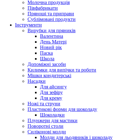
Молочна продукція
Півфабрикати
Прянощі та приправи
Сублімовані продукти
Інструменти
Вирубки для пряників
Валентина
День Матері
Новий рік
Паска
Школа
Допоміжні засоби
Килимки для випічки та роботи
Мішки кондитерські
Насадки
Для айсингу
Для зефіру
Для крему
Ножі та струни
Пластикові форми для шоколаду
Шоколадки
Плунжери для мастики
Поворотні столи
Силіконові молди
Молди для льодяників і шоколаду