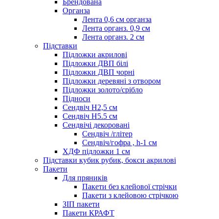
Брендована
Органза
Лента 0,6 см органза
Лента органз. 0,9 см
Лента органз. 2 см
Підставки
Підложки акрилові
Підложки ДВП білі
Підложки ДВП чорні
Підложки деревяні з отвором
Підложки золото/срібло
Підноси
Сендвіч H2,5 см
Сендвіч H5.5 см
Сендвічі декоровані
Сендвіч /глітер
Сендвіч/гофра , h-1 см
ХДФ підложки 1 см
Підставки кубик рубик, бокси акрилові
Пакети
Для пряників
Пакети без клейової стрічки
Пакети з клейовою стрічкою
ЗІП пакети
Пакети КРАФТ