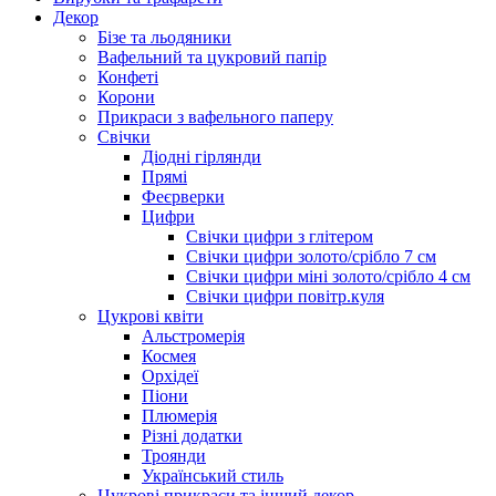
Декор
Бізе та льодяники
Вафельний та цукровий папір
Конфеті
Корони
Прикраси з вафельного паперу
Свічки
Діодні гірлянди
Прямі
Феєрверки
Цифри
Свічки цифри з глітером
Свічки цифри золото/срібло 7 см
Свічки цифри міні золото/срібло 4 см
Свічки цифри повітр.куля
Цукрові квіти
Альстромерія
Космея
Орхідеї
Піони
Плюмерія
Різні додатки
Троянди
Український стиль
Цукрові прикраси та інший декор