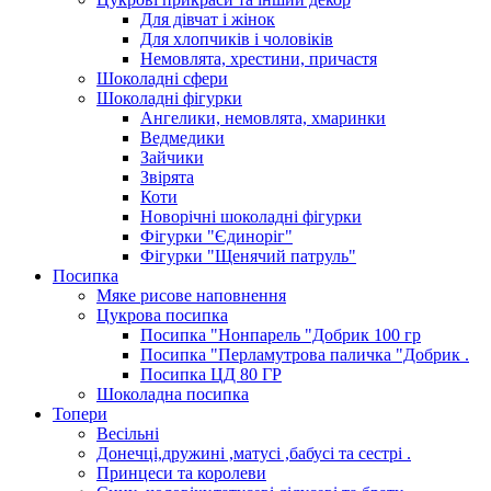
Для дівчат і жінок
Для хлопчиків і чоловіків
Немовлята, хрестини, причастя
Шоколадні сфери
Шоколадні фігурки
Ангелики, немовлята, хмаринки
Ведмедики
Зайчики
Звірята
Коти
Новорічні шоколадні фігурки
Фігурки "Єдиноріг"
Фігурки "Щенячий патруль"
Посипка
Мяке рисове наповнення
Цукрова посипка
Посипка "Нонпарель "Добрик 100 гр
Посипка "Перламутрова паличка "Добрик .
Посипка ЦД 80 ГР
Шоколадна посипка
Топери
Весільні
Донечці,дружині ,матусі ,бабусі та сестрі .
Принцеси та королеви