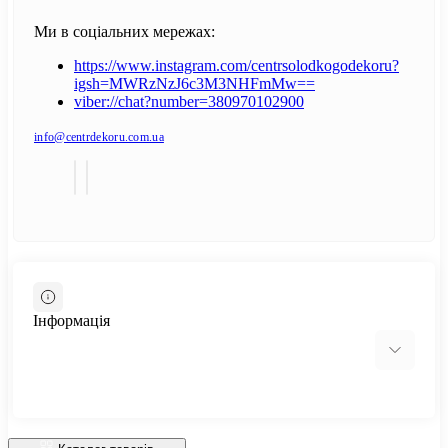
Ми в соціальних мережах:
https://www.instagram.com/centrsolodkogodekoru?
igsh=MWRzNzJ6c3M3NHFmMw==
viber://chat?number=380970102900
info@centrdekoru.com.ua
Інформація
Відгуки про магазин
Доставка