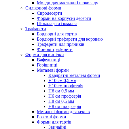
Молди для мастики і шоколаду
Силіконові форми
Євродесерти
Форми на корпусні десерти
Шоколад та ізомальт
Трафарети
Бордюрні для тортів
Бордюрні трафарети для короваю
Трафарети для пряників
Фонові трафарети
Форми для випічки
Вафельниці
Горішниці
Металеві форми
Квадратні металеві форми
Н10 см 0,5 мм
Н10 см профсерія
Н6 см 0,5 мм
Н6 см профсерія
Н8 см 0,5 мм
Н8 см профсерія
Металеві форми для кексів
Розємні форми
Форми для тартів
Звичайні