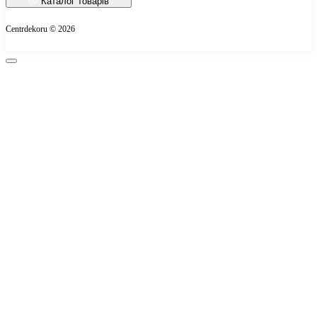
Каталог товарів
Про магазин
Centrdekoru © 2026
Оплата
Контакти
Повернення товару
Карта сайту
Виробники
Подарункові сертифікати
Акції