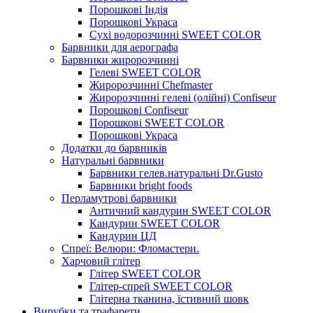
Порошкові Індія
Порошкові Украса
Сухі водорозчинні SWEET COLOR
Барвники для аерографа
Барвники жиророзчинні
Гелеві SWEET COLOR
Жиророзчинні Chefmaster
Жиророзчинні гелеві (олійні) Confiseur
Порошкові Confiseur
Порошкові SWEET COLOR
Порошкові Украса
Додатки до барвників
Натуральні барвники
Барвники гелев.натуральні Dr.Gusto
Барвники bright foods
Перламутрові барвники
Античний кандурин SWEET COLOR
Кандурин SWEET COLOR
Кандурин ЦД
Спреї: Велюри: Фломастери.
Харчовий глітер
Глітер SWEET COLOR
Глітер-спрей SWEET COLOR
Глітерна тканина, їстивний шовк
Вирубки та трафарети