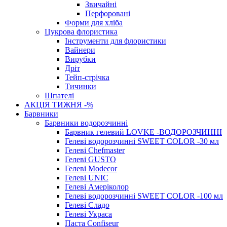
Звичайні
Перфоровані
Форми для хліба
Цукрова флористика
Інструменти для флористики
Вайнери
Вирубки
Дріт
Тейп-стрічка
Тичинки
Шпателі
АКЦІЯ ТИЖНЯ -%
Барвники
Барвники водорозчинні
Барвник гелевий LOVKE -ВОДОРОЗЧИННІ
Гелеві водорозчинні SWEET COLOR -30 мл
Гелеві Chefmaster
Гелеві GUSTO
Гелеві Modecor
Гелеві UNIC
Гелеві Амеріколор
Гелеві водорозчинні SWEET COLOR -100 мл
Гелеві Сладо
Гелеві Украса
Паста Confiseur