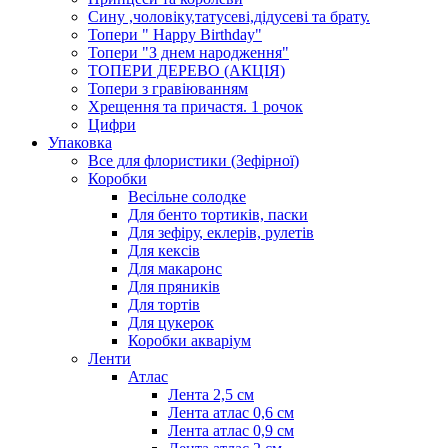
Сину ,чоловіку,татусеві,дідусеві та брату.
Топери " Happy Birthday"
Топери "З днем народження"
ТОПЕРИ ДЕРЕВО (АКЦІЯ)
Топери з гравіюванням
Хрещення та причастя. 1 рочок
Цифри
Упаковка
Все для флористики (Зефірної)
Коробки
Весільне солодке
Для бенто тортиків, паски
Для зефіру, еклерів, рулетів
Для кексів
Для макаронс
Для пряників
Для тортів
Для цукерок
Коробки акваріум
Ленти
Атлас
Лента 2,5 см
Лента атлас 0,6 см
Лента атлас 0,9 см