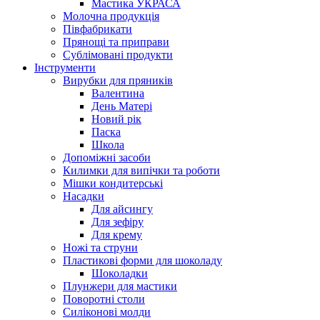
Мастика УКРАСА
Молочна продукція
Півфабрикати
Прянощі та приправи
Сублімовані продукти
Інструменти
Вирубки для пряників
Валентина
День Матері
Новий рік
Паска
Школа
Допоміжні засоби
Килимки для випічки та роботи
Мішки кондитерські
Насадки
Для айсингу
Для зефіру
Для крему
Ножі та струни
Пластикові форми для шоколаду
Шоколадки
Плунжери для мастики
Поворотні столи
Силіконові молди