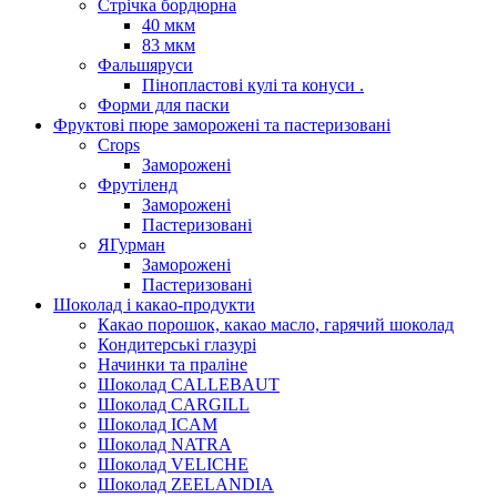
Стрічка бордюрна
40 мкм
83 мкм
Фальшяруси
Пінопластові кулі та конуси .
Форми для паски
Фруктові пюре заморожені та пастеризовані
Crops
Заморожені
Фрутіленд
Заморожені
Пастеризовані
ЯГурман
Заморожені
Пастеризовані
Шоколад і какао-продукти
Какао порошок, какао масло, гарячий шоколад
Кондитерські глазурі
Начинки та праліне
Шоколад CALLEBAUT
Шоколад CARGILL
Шоколад ICAM
Шоколад NATRA
Шоколад VELICHE
Шоколад ZEELANDIA