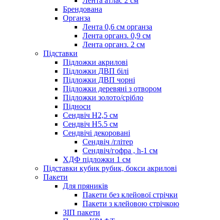
Лента атлас 2 см
Брендована
Органза
Лента 0,6 см органза
Лента органз. 0,9 см
Лента органз. 2 см
Підставки
Підложки акрилові
Підложки ДВП білі
Підложки ДВП чорні
Підложки деревяні з отвором
Підложки золото/срібло
Підноси
Сендвіч H2,5 см
Сендвіч H5.5 см
Сендвічі декоровані
Сендвіч /глітер
Сендвіч/гофра , h-1 см
ХДФ підложки 1 см
Підставки кубик рубик, бокси акрилові
Пакети
Для пряників
Пакети без клейової стрічки
Пакети з клейовою стрічкою
ЗІП пакети