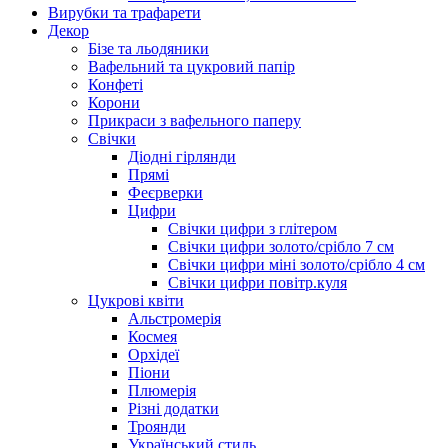
Вирубки та трафарети
Декор
Бізе та льодяники
Вафельний та цукровий папір
Конфеті
Корони
Прикраси з вафельного паперу
Свічки
Діодні гірлянди
Прямі
Феєрверки
Цифри
Свічки цифри з глітером
Свічки цифри золото/срібло 7 см
Свічки цифри міні золото/срібло 4 см
Свічки цифри повітр.куля
Цукрові квіти
Альстромерія
Космея
Орхідеї
Піони
Плюмерія
Різні додатки
Троянди
Український стиль