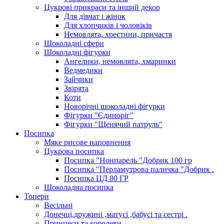
Цукрові прикраси та інший декор
Для дівчат і жінок
Для хлопчиків і чоловіків
Немовлята, хрестини, причастя
Шоколадні сфери
Шоколадні фігурки
Ангелики, немовлята, хмаринки
Ведмедики
Зайчики
Звірята
Коти
Новорічні шоколадні фігурки
Фігурки "Єдиноріг"
Фігурки "Щенячий патруль"
Посипка
Мяке рисове наповнення
Цукрова посипка
Посипка "Нонпарель "Добрик 100 гр
Посипка "Перламутрова паличка "Добрик .
Посипка ЦД 80 ГР
Шоколадна посипка
Топери
Весільні
Донечці,дружині ,матусі ,бабусі та сестрі .
Принцеси та королеви