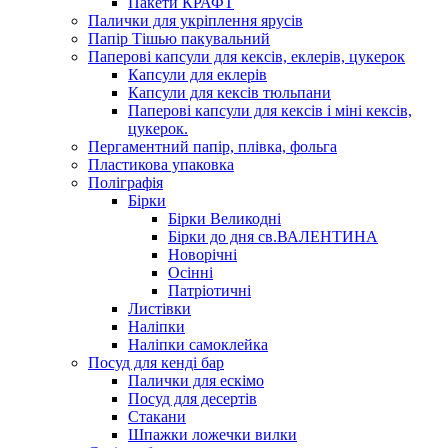
Пакети КРАФТ
Палички для укріплення ярусів
Папір Тішью пакувальний
Паперові капсули для кексів, еклерів, цукерок
Капсули для еклерів
Капсули для кексів тюльпани
Паперові капсули для кексів і міні кексів,
цукерок.
Пергаментний папір, плівка, фольга
Пластикова упаковка
Поліграфія
Бірки
Бірки Великодні
Бірки до дня св.ВАЛЕНТИНА
Новорічні
Осінні
Патріотичні
Листівки
Наліпки
Наліпки самоклейка
Посуд для кенді бар
Палички для ескімо
Посуд для десертів
Стакани
Шпажки ложечки вилки