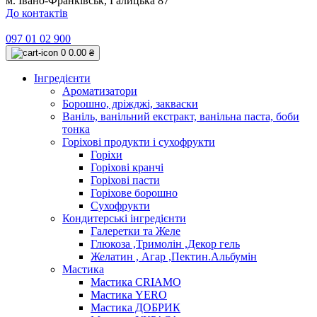
м. Івано-Франківськ, Галицька 87
До контактів
097 01 02 900
0
0.00 ₴
Інгредієнти
Ароматизатори
Борошно, дріжджі, закваски
Ваніль, ванільний екстракт, ванільна паста, боби
тонка
Горіхові продукти і сухофрукти
Горіхи
Горіхові кранчі
Горіхові пасти
Горіхове борошно
Сухофрукти
Кондитерські інгредієнти
Галеретки та Желе
Глюкоза ,Тримолін ,Декор гель
Желатин , Агар ,Пектин.Альбумін
Мастика
Мастика CRIAMO
Мастика YERO
Мастика ДОБРИК