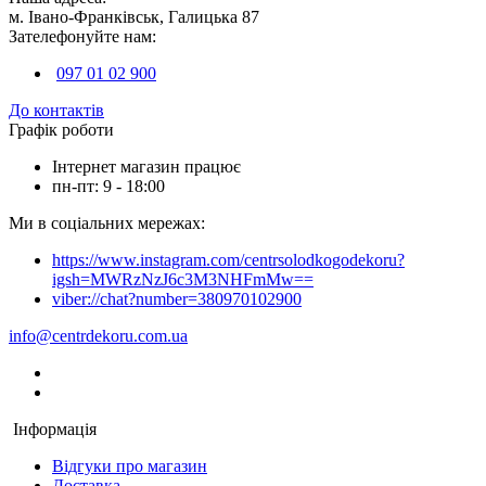
м. Івано-Франківськ, Галицька 87
Зателефонуйте нам:
097 01 02 900
До контактів
Графік роботи
Інтернет магазин працює
пн-пт: 9 - 18:00
Ми в соціальних мережах:
https://www.instagram.com/centrsolodkogodekoru?
igsh=MWRzNzJ6c3M3NHFmMw==
viber://chat?number=380970102900
info@centrdekoru.com.ua
Інформація
Відгуки про магазин
Доставка