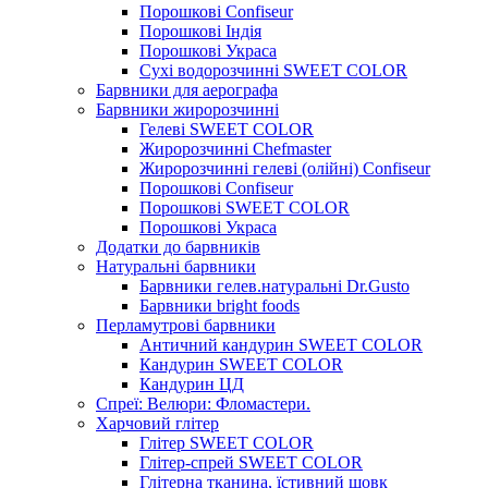
Порошкові Confiseur
Порошкові Індія
Порошкові Украса
Сухі водорозчинні SWEET COLOR
Барвники для аерографа
Барвники жиророзчинні
Гелеві SWEET COLOR
Жиророзчинні Chefmaster
Жиророзчинні гелеві (олійні) Confiseur
Порошкові Confiseur
Порошкові SWEET COLOR
Порошкові Украса
Додатки до барвників
Натуральні барвники
Барвники гелев.натуральні Dr.Gusto
Барвники bright foods
Перламутрові барвники
Античний кандурин SWEET COLOR
Кандурин SWEET COLOR
Кандурин ЦД
Спреї: Велюри: Фломастери.
Харчовий глітер
Глітер SWEET COLOR
Глітер-спрей SWEET COLOR
Глітерна тканина, їстивний шовк