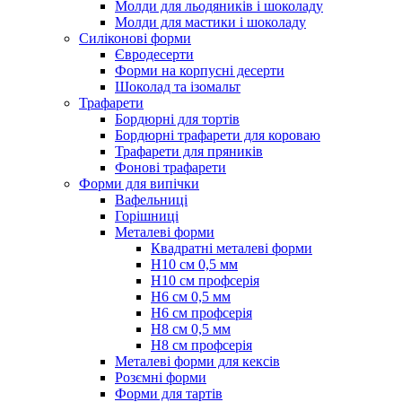
Молди для льодяників і шоколаду
Молди для мастики і шоколаду
Силіконові форми
Євродесерти
Форми на корпусні десерти
Шоколад та ізомальт
Трафарети
Бордюрні для тортів
Бордюрні трафарети для короваю
Трафарети для пряників
Фонові трафарети
Форми для випічки
Вафельниці
Горішниці
Металеві форми
Квадратні металеві форми
Н10 см 0,5 мм
Н10 см профсерія
Н6 см 0,5 мм
Н6 см профсерія
Н8 см 0,5 мм
Н8 см профсерія
Металеві форми для кексів
Розємні форми
Форми для тартів