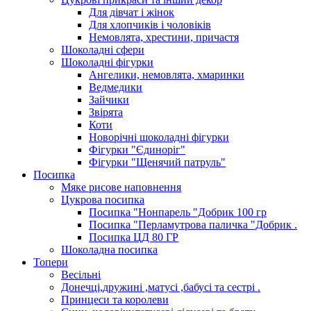
Для дівчат і жінок
Для хлопчиків і чоловіків
Немовлята, хрестини, причастя
Шоколадні сфери
Шоколадні фігурки
Ангелики, немовлята, хмаринки
Ведмедики
Зайчики
Звірята
Коти
Новорічні шоколадні фігурки
Фігурки "Єдиноріг"
Фігурки "Щенячий патруль"
Посипка
Мяке рисове наповнення
Цукрова посипка
Посипка "Нонпарель "Добрик 100 гр
Посипка "Перламутрова паличка "Добрик .
Посипка ЦД 80 ГР
Шоколадна посипка
Топери
Весільні
Донечці,дружині ,матусі ,бабусі та сестрі .
Принцеси та королеви