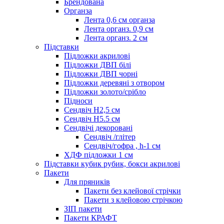
Брендована
Органза
Лента 0,6 см органза
Лента органз. 0,9 см
Лента органз. 2 см
Підставки
Підложки акрилові
Підложки ДВП білі
Підложки ДВП чорні
Підложки деревяні з отвором
Підложки золото/срібло
Підноси
Сендвіч H2,5 см
Сендвіч H5.5 см
Сендвічі декоровані
Сендвіч /глітер
Сендвіч/гофра , h-1 см
ХДФ підложки 1 см
Підставки кубик рубик, бокси акрилові
Пакети
Для пряників
Пакети без клейової стрічки
Пакети з клейовою стрічкою
ЗІП пакети
Пакети КРАФТ