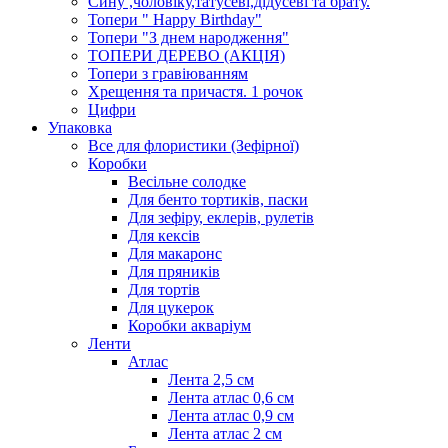
Сину ,чоловіку,татусеві,дідусеві та брату.
Топери " Happy Birthday"
Топери "З днем народження"
ТОПЕРИ ДЕРЕВО (АКЦІЯ)
Топери з гравіюванням
Хрещення та причастя. 1 рочок
Цифри
Упаковка
Все для флористики (Зефірної)
Коробки
Весільне солодке
Для бенто тортиків, паски
Для зефіру, еклерів, рулетів
Для кексів
Для макаронс
Для пряників
Для тортів
Для цукерок
Коробки акваріум
Ленти
Атлас
Лента 2,5 см
Лента атлас 0,6 см
Лента атлас 0,9 см
Лента атлас 2 см