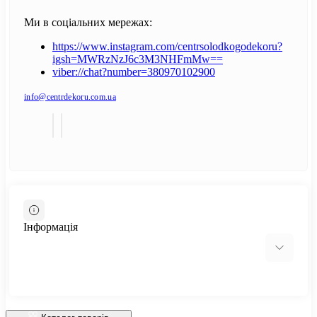
Ми в соціальних мережах:
https://www.instagram.com/centrsolodkogodekoru?
igsh=MWRzNzJ6c3M3NHFmMw==
viber://chat?number=380970102900
info@centrdekoru.com.ua
Інформація
Відгуки про магазин
Доставка