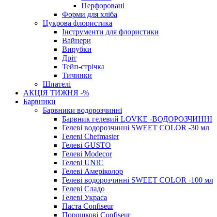
Перфоровані
Форми для хліба
Цукрова флористика
Інструменти для флористики
Вайнери
Вирубки
Дріт
Тейп-стрічка
Тичинки
Шпателі
АКЦІЯ ТИЖНЯ -%
Барвники
Барвники водорозчинні
Барвник гелевий LOVKE -ВОДОРОЗЧИННІ
Гелеві водорозчинні SWEET COLOR -30 мл
Гелеві Chefmaster
Гелеві GUSTO
Гелеві Modecor
Гелеві UNIC
Гелеві Амеріколор
Гелеві водорозчинні SWEET COLOR -100 мл
Гелеві Сладо
Гелеві Украса
Паста Confiseur
Порошкові Confiseur