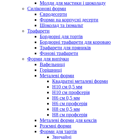
Молди для мастики і шоколаду
Силіконові форми
Євродесерти
Форми на корпусні десерти
Шоколад та ізомальт
Трафарети
Бордюрні для тортів
Бордюрні трафарети для короваю
Трафарети для пряників
Фонові трафарети
Форми для випічки
Вафельниці
Горішниці
Металеві форми
Квадратні металеві форми
Н10 см 0,5 мм
Н10 см профсерія
Н6 см 0,5 мм
Н6 см профсерія
Н8 см 0,5 мм
Н8 см профсерія
Металеві форми для кексів
Розємні форми
Форми для тартів
Звичайні