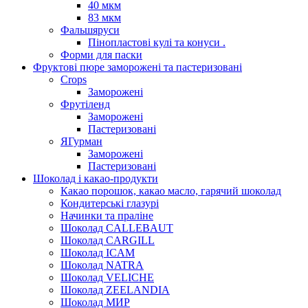
40 мкм
83 мкм
Фальшяруси
Пінопластові кулі та конуси .
Форми для паски
Фруктові пюре заморожені та пастеризовані
Crops
Заморожені
Фрутіленд
Заморожені
Пастеризовані
ЯГурман
Заморожені
Пастеризовані
Шоколад і какао-продукти
Какао порошок, какао масло, гарячий шоколад
Кондитерські глазурі
Начинки та праліне
Шоколад CALLEBAUT
Шоколад CARGILL
Шоколад ICAM
Шоколад NATRA
Шоколад VELICHE
Шоколад ZEELANDIA
Шоколад МИР