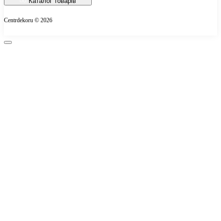
Каталог товарів
Про магазин
Centrdekoru © 2026
Оплата
Контакти
Повернення товару
Карта сайту
Виробники
Подарункові сертифікати
Акції