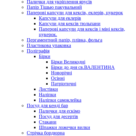
Палички для укріплення ярусів
Папір Тішью пакувальний
Паперові капсули для кексів, еклерів, цукерок
Капсули для еклерів
Капсули для кексів тюльпани
Паперові капсули для кексів і міні кексів,
цукерок.
Пергаментний папір, плівка, фольга
Пластикова упаковка
Поліграфія
Бірки
Бірки Великодні
Бірки до дня св.ВАЛЕНТИНА
Новорічні
Осінні
Патріотичні
Листівки
Наліпки
Наліпки самоклейка
Посуд для кенді бар
Палички для ескімо
Посуд для десертів
Стакани
Шпажки ложечки вилки
Стрічка бордюрна