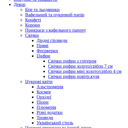
Декор
Бізе та льодяники
Вафельний та цукровий папір
Конфеті
Корони
Прикраси з вафельного паперу
Свічки
Діодні гірлянди
Прямі
Феєрверки
Цифри
Свічки цифри з глітером
Свічки цифри золото/срібло 7 см
Свічки цифри міні золото/срібло 4 см
Свічки цифри повітр.куля
Цукрові квіти
Альстромерія
Космея
Орхідеї
Піони
Плюмерія
Різні додатки
Троянди
Український стиль
Цукрові прикраси та інший декор