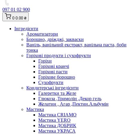
097 01 02 900
0
0.00 ₴
Інгредієнти
Ароматизатори
Борошно, дріжджі, закваски
Ваніль, ванільний екстракт, ванільна паста, боби
тонка
Горіхові продукти і сухофрукти
Горіхи
Горіхові кранчі
Горіхові пасти
Горіхове борошно
Сухофрукти
Кондитерські інгредієнти
Галеретки та Желе
Глюкоза ,Тримолін ,Декор гель
Желатин , Агар ,Пектин.Альбумін
Мастика
Мастика CRIAMO
Мастика YERO
Мастика ДОБРИК
Мастика УКРАСА