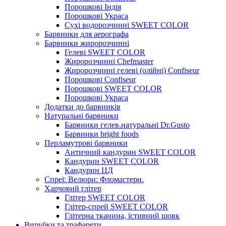
Порошкові Індія
Порошкові Украса
Сухі водорозчинні SWEET COLOR
Барвники для аерографа
Барвники жиророзчинні
Гелеві SWEET COLOR
Жиророзчинні Chefmaster
Жиророзчинні гелеві (олійні) Confiseur
Порошкові Confiseur
Порошкові SWEET COLOR
Порошкові Украса
Додатки до барвників
Натуральні барвники
Барвники гелев.натуральні Dr.Gusto
Барвники bright foods
Перламутрові барвники
Античний кандурин SWEET COLOR
Кандурин SWEET COLOR
Кандурин ЦД
Спреї: Велюри: Фломастери.
Харчовий глітер
Глітер SWEET COLOR
Глітер-спрей SWEET COLOR
Глітерна тканина, їстивний шовк
Вирубки та трафарети