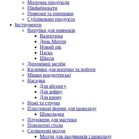
Молочна продукція
Півфабрикати
Прянощі та приправи
Сублімовані продукти
Інструменти
Вирубки для пряників
Валентина
День Матері
Новий рік
Паска
Школа
Допоміжні засоби
Килимки для випічки та роботи
Мішки кондитерські
Насадки
Для айсингу
Для зефіру
Для крему
Ножі та струни
Пластикові форми для шоколаду
Шоколадки
Плунжери для мастики
Поворотні столи
Силіконові молди
Молди для льодяників і шоколаду