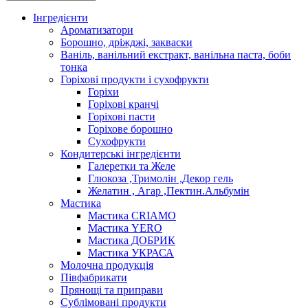
Інгредієнти
Ароматизатори
Борошно, дріжджі, закваски
Ваніль, ванільний екстракт, ванільна паста, боби
тонка
Горіхові продукти і сухофрукти
Горіхи
Горіхові кранчі
Горіхові пасти
Горіхове борошно
Сухофрукти
Кондитерські інгредієнти
Галеретки та Желе
Глюкоза ,Тримолін ,Декор гель
Желатин , Агар ,Пектин.Альбумін
Мастика
Мастика CRIAMO
Мастика YERO
Мастика ДОБРИК
Мастика УКРАСА
Молочна продукція
Півфабрикати
Прянощі та приправи
Сублімовані продукти