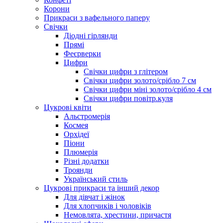
Корони
Прикраси з вафельного паперу
Свічки
Діодні гірлянди
Прямі
Феєрверки
Цифри
Свічки цифри з глітером
Свічки цифри золото/срібло 7 см
Свічки цифри міні золото/срібло 4 см
Свічки цифри повітр.куля
Цукрові квіти
Альстромерія
Космея
Орхідеї
Піони
Плюмерія
Різні додатки
Троянди
Український стиль
Цукрові прикраси та інший декор
Для дівчат і жінок
Для хлопчиків і чоловіків
Немовлята, хрестини, причастя