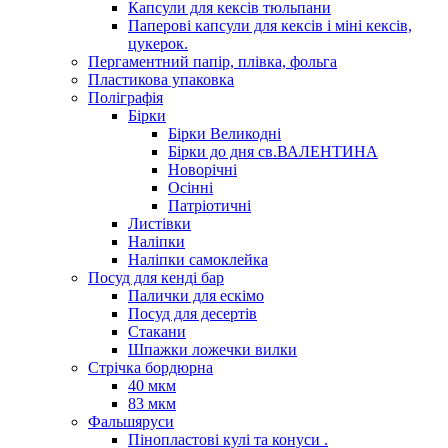
Капсули для кексів тюльпани
Паперові капсули для кексів і міні кексів,
цукерок.
Пергаментний папір, плівка, фольга
Пластикова упаковка
Поліграфія
Бірки
Бірки Великодні
Бірки до дня св.ВАЛЕНТИНА
Новорічні
Осінні
Патріотичні
Листівки
Наліпки
Наліпки самоклейка
Посуд для кенді бар
Палички для ескімо
Посуд для десертів
Стакани
Шпажки ложечки вилки
Стрічка бордюрна
40 мкм
83 мкм
Фальшяруси
Пінопластові кулі та конуси .