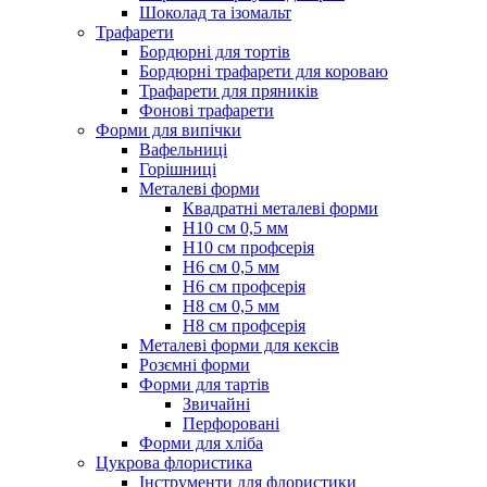
Шоколад та ізомальт
Трафарети
Бордюрні для тортів
Бордюрні трафарети для короваю
Трафарети для пряників
Фонові трафарети
Форми для випічки
Вафельниці
Горішниці
Металеві форми
Квадратні металеві форми
Н10 см 0,5 мм
Н10 см профсерія
Н6 см 0,5 мм
Н6 см профсерія
Н8 см 0,5 мм
Н8 см профсерія
Металеві форми для кексів
Розємні форми
Форми для тартів
Звичайні
Перфоровані
Форми для хліба
Цукрова флористика
Інструменти для флористики