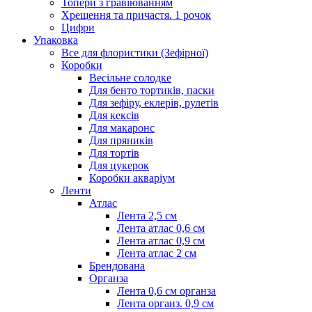
Топери з гравіюванням
Хрещення та причастя. 1 рочок
Цифри
Упаковка
Все для флористики (Зефірної)
Коробки
Весільне солодке
Для бенто тортиків, паски
Для зефіру, еклерів, рулетів
Для кексів
Для макаронс
Для пряників
Для тортів
Для цукерок
Коробки акваріум
Ленти
Атлас
Лента 2,5 см
Лента атлас 0,6 см
Лента атлас 0,9 см
Лента атлас 2 см
Брендована
Органза
Лента 0,6 см органза
Лента органз. 0,9 см