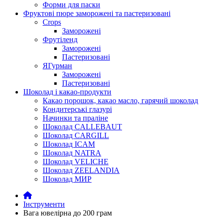
Форми для паски
Фруктові пюре заморожені та пастеризовані
Crops
Заморожені
Фрутіленд
Заморожені
Пастеризовані
ЯГурман
Заморожені
Пастеризовані
Шоколад і какао-продукти
Какао порошок, какао масло, гарячий шоколад
Кондитерські глазурі
Начинки та праліне
Шоколад CALLEBAUT
Шоколад CARGILL
Шоколад ICAM
Шоколад NATRA
Шоколад VELICHE
Шоколад ZEELANDIA
Шоколад МИР
Інструменти
Вага ювелірна до 200 грам