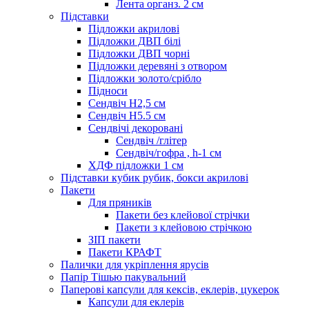
Лента органз. 2 см
Підставки
Підложки акрилові
Підложки ДВП білі
Підложки ДВП чорні
Підложки деревяні з отвором
Підложки золото/срібло
Підноси
Сендвіч H2,5 см
Сендвіч H5.5 см
Сендвічі декоровані
Сендвіч /глітер
Сендвіч/гофра , h-1 см
ХДФ підложки 1 см
Підставки кубик рубик, бокси акрилові
Пакети
Для пряників
Пакети без клейової стрічки
Пакети з клейовою стрічкою
ЗІП пакети
Пакети КРАФТ
Палички для укріплення ярусів
Папір Тішью пакувальний
Паперові капсули для кексів, еклерів, цукерок
Капсули для еклерів