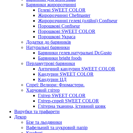
Барвники жиророзчинні
Гелеві SWEET COLOR
Жиророзчинні Chefmaster
Жиророзчинні гелеві (олійні) Confiseur
Порошкові Confiseur
Порошкові SWEET COLOR
Порошкові Украса
Додатки до барвників
Натуральні барвники
Барвники гелев.натуральні Dr.Gusto
Барвники bright foods
Перламутрові барвники
Античний кандурин SWEET COLOR
Кандурин SWEET COLOR
Кандурин ЦД
Спреї: Велюри: Фломастери.
Харчовий глітер
Глітер SWEET COLOR
Глітер-спрей SWEET COLOR
Глітерна тканина, їстивний шовк
Вирубки та трафарети
Декор
Бізе та льодяники
Вафельний та цукровий папір
Конфеті