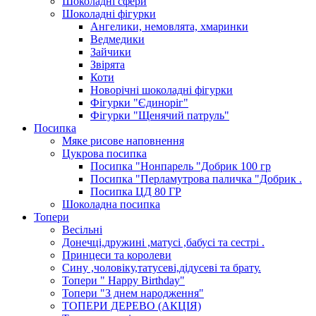
Шоколадні сфери
Шоколадні фігурки
Ангелики, немовлята, хмаринки
Ведмедики
Зайчики
Звірята
Коти
Новорічні шоколадні фігурки
Фігурки "Єдиноріг"
Фігурки "Щенячий патруль"
Посипка
Мяке рисове наповнення
Цукрова посипка
Посипка "Нонпарель "Добрик 100 гр
Посипка "Перламутрова паличка "Добрик .
Посипка ЦД 80 ГР
Шоколадна посипка
Топери
Весільні
Донечці,дружині ,матусі ,бабусі та сестрі .
Принцеси та королеви
Сину ,чоловіку,татусеві,дідусеві та брату.
Топери " Happy Birthday"
Топери "З днем народження"
ТОПЕРИ ДЕРЕВО (АКЦІЯ)