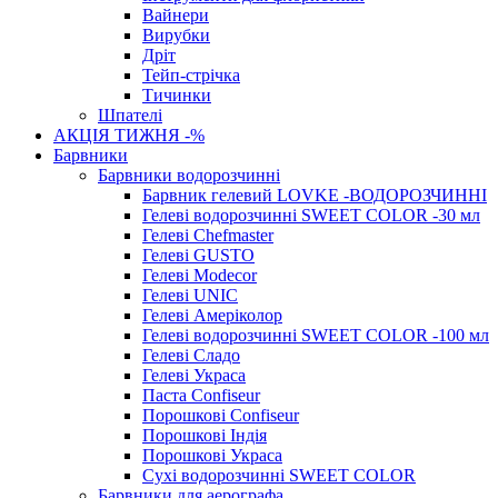
Вайнери
Вирубки
Дріт
Тейп-стрічка
Тичинки
Шпателі
АКЦІЯ ТИЖНЯ -%
Барвники
Барвники водорозчинні
Барвник гелевий LOVKE -ВОДОРОЗЧИННІ
Гелеві водорозчинні SWEET COLOR -30 мл
Гелеві Chefmaster
Гелеві GUSTO
Гелеві Modecor
Гелеві UNIC
Гелеві Амеріколор
Гелеві водорозчинні SWEET COLOR -100 мл
Гелеві Сладо
Гелеві Украса
Паста Confiseur
Порошкові Confiseur
Порошкові Індія
Порошкові Украса
Сухі водорозчинні SWEET COLOR
Барвники для аерографа