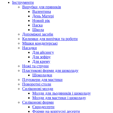
Інструменти
Вирубки для пряників
Валентина
День Матері
Новий рік
Паска
Школа
Допоміжні засоби
Килимки для випічки та роботи
Мішки кондитерські
Насадки
Для айсингу
Для зефіру
Для крему
Ножі та струни
Пластикові форми для шоколаду
Шоколадки
Плунжери для мастики
Поворотні столи
Силіконові молди
Молди для льодяників і шоколаду
Молди для мастики і шоколаду
Силіконові форми
Євродесерти
Форми на корпусні десерти