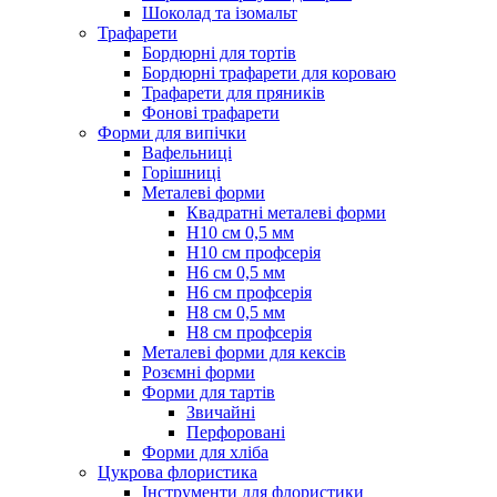
Шоколад та ізомальт
Трафарети
Бордюрні для тортів
Бордюрні трафарети для короваю
Трафарети для пряників
Фонові трафарети
Форми для випічки
Вафельниці
Горішниці
Металеві форми
Квадратні металеві форми
Н10 см 0,5 мм
Н10 см профсерія
Н6 см 0,5 мм
Н6 см профсерія
Н8 см 0,5 мм
Н8 см профсерія
Металеві форми для кексів
Розємні форми
Форми для тартів
Звичайні
Перфоровані
Форми для хліба
Цукрова флористика
Інструменти для флористики