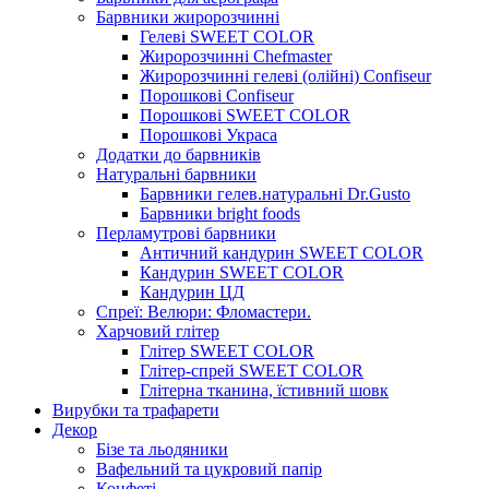
Барвники жиророзчинні
Гелеві SWEET COLOR
Жиророзчинні Chefmaster
Жиророзчинні гелеві (олійні) Confiseur
Порошкові Confiseur
Порошкові SWEET COLOR
Порошкові Украса
Додатки до барвників
Натуральні барвники
Барвники гелев.натуральні Dr.Gusto
Барвники bright foods
Перламутрові барвники
Античний кандурин SWEET COLOR
Кандурин SWEET COLOR
Кандурин ЦД
Спреї: Велюри: Фломастери.
Харчовий глітер
Глітер SWEET COLOR
Глітер-спрей SWEET COLOR
Глітерна тканина, їстивний шовк
Вирубки та трафарети
Декор
Бізе та льодяники
Вафельний та цукровий папір
Конфеті