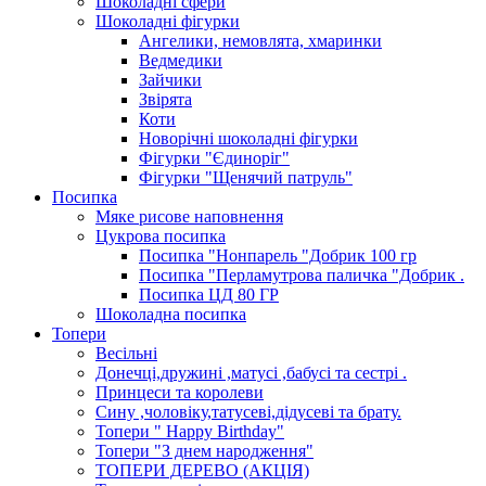
Шоколадні сфери
Шоколадні фігурки
Ангелики, немовлята, хмаринки
Ведмедики
Зайчики
Звірята
Коти
Новорічні шоколадні фігурки
Фігурки "Єдиноріг"
Фігурки "Щенячий патруль"
Посипка
Мяке рисове наповнення
Цукрова посипка
Посипка "Нонпарель "Добрик 100 гр
Посипка "Перламутрова паличка "Добрик .
Посипка ЦД 80 ГР
Шоколадна посипка
Топери
Весільні
Донечці,дружині ,матусі ,бабусі та сестрі .
Принцеси та королеви
Сину ,чоловіку,татусеві,дідусеві та брату.
Топери " Happy Birthday"
Топери "З днем народження"
ТОПЕРИ ДЕРЕВО (АКЦІЯ)