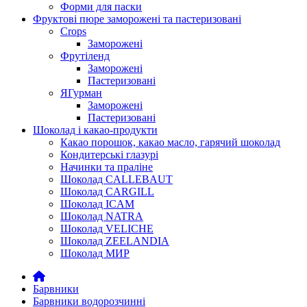
Форми для паски
Фруктові пюре заморожені та пастеризовані
Crops
Заморожені
Фрутіленд
Заморожені
Пастеризовані
ЯГурман
Заморожені
Пастеризовані
Шоколад і какао-продукти
Какао порошок, какао масло, гарячий шоколад
Кондитерські глазурі
Начинки та праліне
Шоколад CALLEBAUT
Шоколад CARGILL
Шоколад ICAM
Шоколад NATRA
Шоколад VELICHE
Шоколад ZEELANDIA
Шоколад МИР
Барвники
Барвники водорозчинні