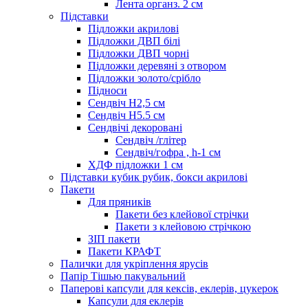
Лента органз. 2 см
Підставки
Підложки акрилові
Підложки ДВП білі
Підложки ДВП чорні
Підложки деревяні з отвором
Підложки золото/срібло
Підноси
Сендвіч H2,5 см
Сендвіч H5.5 см
Сендвічі декоровані
Сендвіч /глітер
Сендвіч/гофра , h-1 см
ХДФ підложки 1 см
Підставки кубик рубик, бокси акрилові
Пакети
Для пряників
Пакети без клейової стрічки
Пакети з клейовою стрічкою
ЗІП пакети
Пакети КРАФТ
Палички для укріплення ярусів
Папір Тішью пакувальний
Паперові капсули для кексів, еклерів, цукерок
Капсули для еклерів