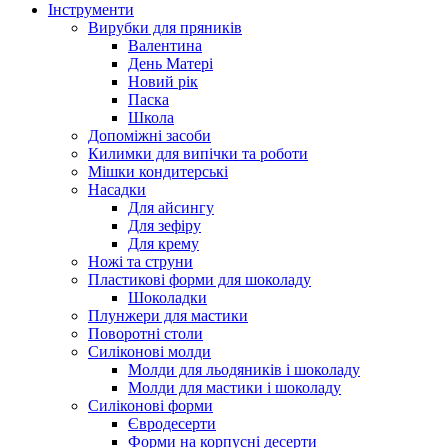
Інструменти
Вирубки для пряників
Валентина
День Матері
Новий рік
Паска
Школа
Допоміжні засоби
Килимки для випічки та роботи
Мішки кондитерські
Насадки
Для айсингу
Для зефіру
Для крему
Ножі та струни
Пластикові форми для шоколаду
Шоколадки
Плунжери для мастики
Поворотні столи
Силіконові молди
Молди для льодяників і шоколаду
Молди для мастики і шоколаду
Силіконові форми
Євродесерти
Форми на корпусні десерти