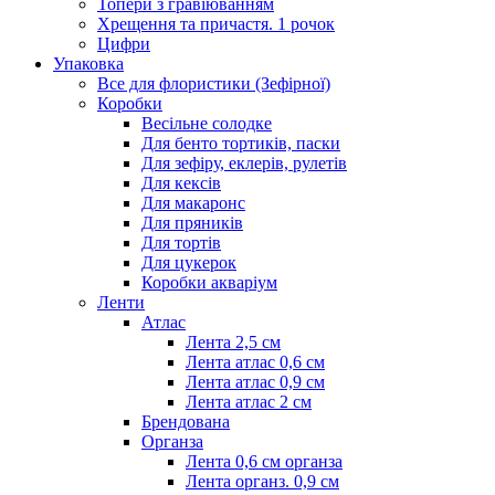
Топери з гравіюванням
Хрещення та причастя. 1 рочок
Цифри
Упаковка
Все для флористики (Зефірної)
Коробки
Весільне солодке
Для бенто тортиків, паски
Для зефіру, еклерів, рулетів
Для кексів
Для макаронс
Для пряників
Для тортів
Для цукерок
Коробки акваріум
Ленти
Атлас
Лента 2,5 см
Лента атлас 0,6 см
Лента атлас 0,9 см
Лента атлас 2 см
Брендована
Органза
Лента 0,6 см органза
Лента органз. 0,9 см