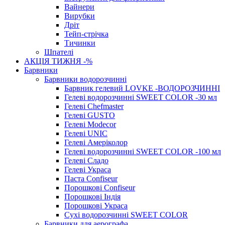
Вайнери
Вирубки
Дріт
Тейп-стрічка
Тичинки
Шпателі
АКЦІЯ ТИЖНЯ -%
Барвники
Барвники водорозчинні
Барвник гелевий LOVKE -ВОДОРОЗЧИННІ
Гелеві водорозчинні SWEET COLOR -30 мл
Гелеві Chefmaster
Гелеві GUSTO
Гелеві Modecor
Гелеві UNIC
Гелеві Амеріколор
Гелеві водорозчинні SWEET COLOR -100 мл
Гелеві Сладо
Гелеві Украса
Паста Confiseur
Порошкові Confiseur
Порошкові Індія
Порошкові Украса
Сухі водорозчинні SWEET COLOR
Барвники для аерографа