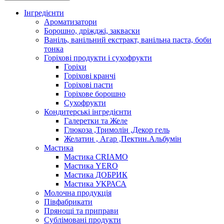
Інгредієнти
Ароматизатори
Борошно, дріжджі, закваски
Ваніль, ванільний екстракт, ванільна паста, боби
тонка
Горіхові продукти і сухофрукти
Горіхи
Горіхові кранчі
Горіхові пасти
Горіхове борошно
Сухофрукти
Кондитерські інгредієнти
Галеретки та Желе
Глюкоза ,Тримолін ,Декор гель
Желатин , Агар ,Пектин.Альбумін
Мастика
Мастика CRIAMO
Мастика YERO
Мастика ДОБРИК
Мастика УКРАСА
Молочна продукція
Півфабрикати
Прянощі та приправи
Сублімовані продукти