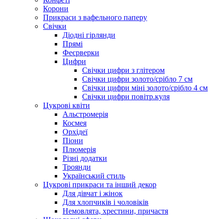
Корони
Прикраси з вафельного паперу
Свічки
Діодні гірлянди
Прямі
Феєрверки
Цифри
Свічки цифри з глітером
Свічки цифри золото/срібло 7 см
Свічки цифри міні золото/срібло 4 см
Свічки цифри повітр.куля
Цукрові квіти
Альстромерія
Космея
Орхідеї
Піони
Плюмерія
Різні додатки
Троянди
Український стиль
Цукрові прикраси та інший декор
Для дівчат і жінок
Для хлопчиків і чоловіків
Немовлята, хрестини, причастя