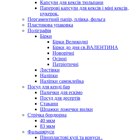
Капсули для кексів тюльпани
Паперові капсули для кексів і міні кексів,
цукерок.
Пергаментний папір, плівка, фольга
Пластикова упаковка
Поліграфія
Бірки
Бірки Великодні
Бірки до дня св.ВАЛЕНТИНА
Новорічні
Осінні
Патріотичні
Листівки
Наліпки
Наліпки самоклейка
Посуд для кенді бар
Палички для ескімо
Посуд для десертів
Стакани
Шпажки ложечки вилки
Стрічка бордюрна
40 мкм
83 мкм
Фальшяруси
Пінопластові кулі та конуси .