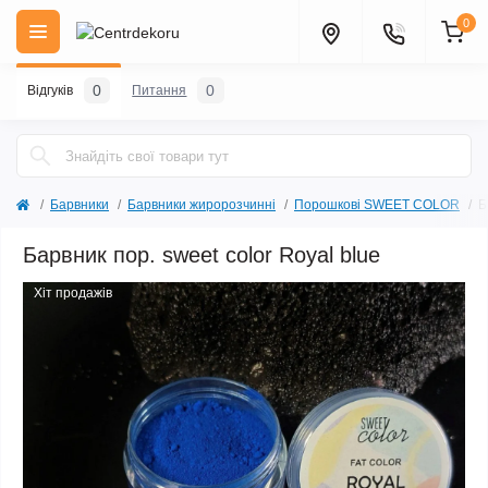
0
0
0
Відгуків
Питання
Барвники
Барвники жиророзчинні
Порошкові SWEET COLOR
Б
Барвник пор. sweet color Royal blue
Хіт продажів