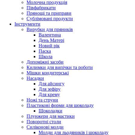
Молочна продукція
Півфабрикати
Прянощі та приправи
Сублімовані продукти
Інструменти
Вирубки для пряників
Валентина
День Матері
Новий рік
Паска
Школа
Допоміжні засоби
Килимки для випічки та роботи
Мішки кондитерські
Насадки
Для айсингу
Для зефіру
Для крему
Ножі та струни
Пластикові форми для шоколаду
Шоколадки
Плунжери для мастики
Поворотні столи
Силіконові молди
Молди для льодяників і шоколаду