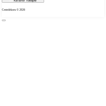
Каталог товарів
Про магазин
Centrdekoru © 2026
Оплата
Контакти
Повернення товару
Карта сайту
Виробники
Подарункові сертифікати
Акції