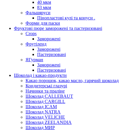
40 мкм
83 мкм
Фальшяруси
Пінопластові кулі та конуси .
Форми для паски
Фруктові пюре заморожені та пастеризовані
Crops
Заморожені
Фрутіленд
Заморожені
Пастеризовані
ЯГурман
Заморожені
Пастеризовані
Шоколад і какао-продукти
Какао порошок, какао масло, гарячий шоколад
Кондитерські глазурі
Начинки та праліне
Шоколад CALLEBAUT
Шоколад CARGILL
Шоколад ICAM
Шоколад NATRA
Шоколад VELICHE
Шоколад ZEELANDIA
Шоколад МИР