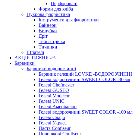
Перфоровані
Форми для хліба
Цукрова флористика
Інструменти для флористики
Вайнери
Вирубки
Дріт
Тейп-стрічка
Тичинки
Шпателі
АКЦІЯ ТИЖНЯ -%
Барвники
Барвники водорозчинні
Барвник гелевий LOVKE -ВОДОРОЗЧИННІ
Гелеві водорозчинні SWEET COLOR -30 мл
Гелеві Chefmaster
Гелеві GUSTO
Гелеві Modecor
Гелеві UNIC
Гелеві Амеріколор
Гелеві водорозчинні SWEET COLOR -100 мл
Гелеві Сладо
Гелеві Украса
Паста Confiseur
Порошкові Confiseur