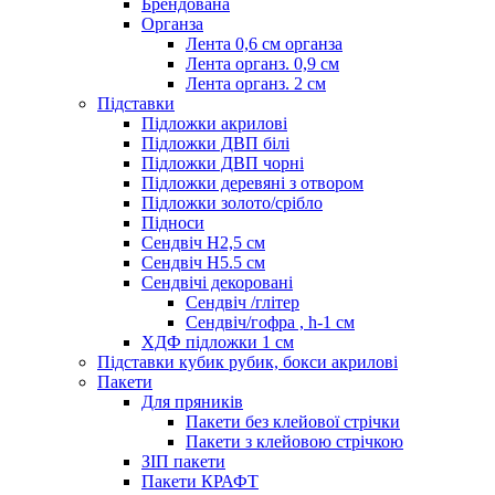
Брендована
Органза
Лента 0,6 см органза
Лента органз. 0,9 см
Лента органз. 2 см
Підставки
Підложки акрилові
Підложки ДВП білі
Підложки ДВП чорні
Підложки деревяні з отвором
Підложки золото/срібло
Підноси
Сендвіч H2,5 см
Сендвіч H5.5 см
Сендвічі декоровані
Сендвіч /глітер
Сендвіч/гофра , h-1 см
ХДФ підложки 1 см
Підставки кубик рубик, бокси акрилові
Пакети
Для пряників
Пакети без клейової стрічки
Пакети з клейовою стрічкою
ЗІП пакети
Пакети КРАФТ