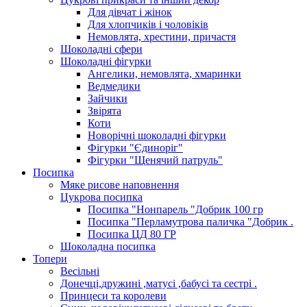
Для дівчат і жінок
Для хлопчиків і чоловіків
Немовлята, хрестини, причастя
Шоколадні сфери
Шоколадні фігурки
Ангелики, немовлята, хмаринки
Ведмедики
Зайчики
Звірята
Коти
Новорічні шоколадні фігурки
Фігурки "Єдиноріг"
Фігурки "Щенячий патруль"
Посипка
Мяке рисове наповнення
Цукрова посипка
Посипка "Нонпарель "Добрик 100 гр
Посипка "Перламутрова паличка "Добрик .
Посипка ЦД 80 ГР
Шоколадна посипка
Топери
Весільні
Донечці,дружині ,матусі ,бабусі та сестрі .
Принцеси та королеви