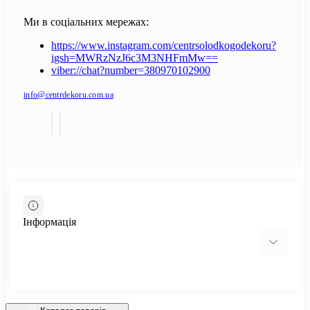
Ми в соціальних мережах:
https://www.instagram.com/centrsolodkogodekoru?
igsh=MWRzNzJ6c3M3NHFmMw==
viber://chat?number=380970102900
info@centrdekoru.com.ua
Інформація
Відгуки про магазин
Доставка