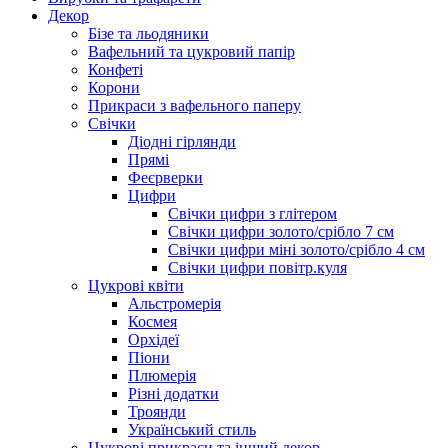
Декор
Бізе та льодяники
Вафельний та цукровий папір
Конфеті
Корони
Прикраси з вафельного паперу
Свічки
Діодні гірлянди
Прямі
Феєрверки
Цифри
Свічки цифри з глітером
Свічки цифри золото/срібло 7 см
Свічки цифри міні золото/срібло 4 см
Свічки цифри повітр.куля
Цукрові квіти
Альстромерія
Космея
Орхідеї
Піони
Плюмерія
Різні додатки
Троянди
Український стиль
Цукрові прикраси та інший декор