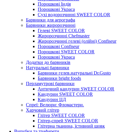
Порошкові Індія
Порошкові Украса
Сухі водорозчинні SWEET COLOR
Барвники для аерографа
Барвники жиророзчинні
Гелеві SWEET COLOR
Жиророзчинні Chefmaster
Жиророзчинні гелеві (олійні) Confiseur
Порошкові Confiseur
Порошкові SWEET COLOR
Порошкові Украса
Додатки до барвників
Натуральні барвники
Барвники гелев.натуральні Dr.Gusto
Барвники bright foods
Перламутрові барвники
Античний кандурин SWEET COLOR
Кандурин SWEET COLOR
Кандурин ЦД
Спреї: Велюри: Фломастери.
Харчовий глітер
Глітер SWEET COLOR
Глітер-спрей SWEET COLOR
Глітерна тканина, їстивний шовк
Вирубки та трафарети