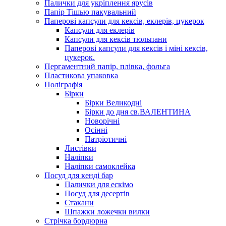
Палички для укріплення ярусів
Папір Тішью пакувальний
Паперові капсули для кексів, еклерів, цукерок
Капсули для еклерів
Капсули для кексів тюльпани
Паперові капсули для кексів і міні кексів,
цукерок.
Пергаментний папір, плівка, фольга
Пластикова упаковка
Поліграфія
Бірки
Бірки Великодні
Бірки до дня св.ВАЛЕНТИНА
Новорічні
Осінні
Патріотичні
Листівки
Наліпки
Наліпки самоклейка
Посуд для кенді бар
Палички для ескімо
Посуд для десертів
Стакани
Шпажки ложечки вилки
Стрічка бордюрна