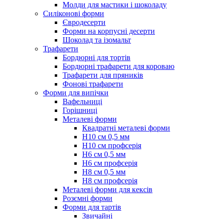
Молди для мастики і шоколаду
Силіконові форми
Євродесерти
Форми на корпусні десерти
Шоколад та ізомальт
Трафарети
Бордюрні для тортів
Бордюрні трафарети для короваю
Трафарети для пряників
Фонові трафарети
Форми для випічки
Вафельниці
Горішниці
Металеві форми
Квадратні металеві форми
Н10 см 0,5 мм
Н10 см профсерія
Н6 см 0,5 мм
Н6 см профсерія
Н8 см 0,5 мм
Н8 см профсерія
Металеві форми для кексів
Розємні форми
Форми для тартів
Звичайні