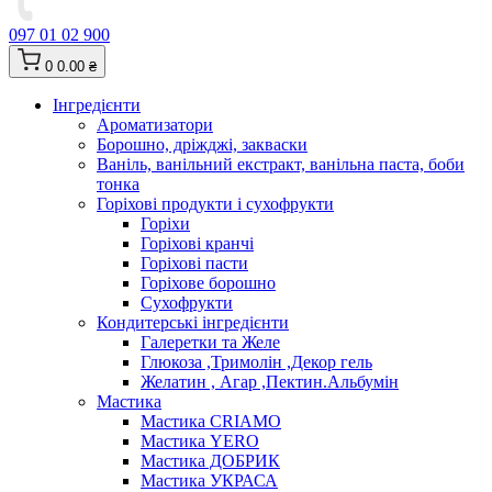
097 01 02 900
0
0.00 ₴
Інгредієнти
Ароматизатори
Борошно, дріжджі, закваски
Ваніль, ванільний екстракт, ванільна паста, боби
тонка
Горіхові продукти і сухофрукти
Горіхи
Горіхові кранчі
Горіхові пасти
Горіхове борошно
Сухофрукти
Кондитерські інгредієнти
Галеретки та Желе
Глюкоза ,Тримолін ,Декор гель
Желатин , Агар ,Пектин.Альбумін
Мастика
Мастика CRIAMO
Мастика YERO
Мастика ДОБРИК
Мастика УКРАСА