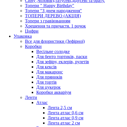
Сину ,чоловіку,татусеві,дідусеві та брату.
Топери " Happy Birthday"
Топери "З днем народження"
ТОПЕРИ ДЕРЕВО (АКЦІЯ)
Топери з гравіюванням
Хрещення та причастя. 1 рочок
Цифри
Упаковка
Все для флористики (Зефірної)
Коробки
Весільне солодке
Для бенто тортиків, паски
Для зефіру, еклерів, рулетів
Для кексів
Для макаронс
Для пряників
Для тортів
Для цукерок
Коробки акваріум
Ленти
Атлас
Лента 2,5 см
Лента атлас 0,6 см
Лента атлас 0,9 см
Лента атлас 2 см