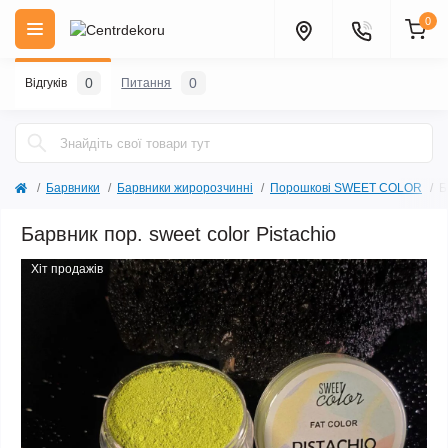
0
0
0
Відгуків
Питання
Барвники
Барвники жиророзчинні
Порошкові SWEET COLOR
Б
Барвник пор. sweet color Pistachio
Хіт продажів