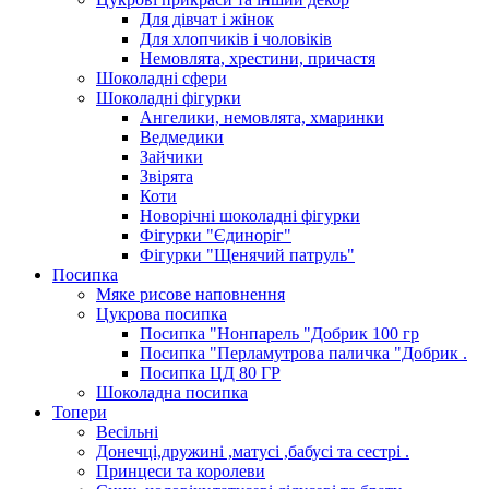
Для дівчат і жінок
Для хлопчиків і чоловіків
Немовлята, хрестини, причастя
Шоколадні сфери
Шоколадні фігурки
Ангелики, немовлята, хмаринки
Ведмедики
Зайчики
Звірята
Коти
Новорічні шоколадні фігурки
Фігурки "Єдиноріг"
Фігурки "Щенячий патруль"
Посипка
Мяке рисове наповнення
Цукрова посипка
Посипка "Нонпарель "Добрик 100 гр
Посипка "Перламутрова паличка "Добрик .
Посипка ЦД 80 ГР
Шоколадна посипка
Топери
Весільні
Донечці,дружині ,матусі ,бабусі та сестрі .
Принцеси та королеви