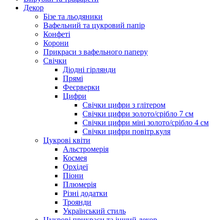
Декор
Бізе та льодяники
Вафельний та цукровий папір
Конфеті
Корони
Прикраси з вафельного паперу
Свічки
Діодні гірлянди
Прямі
Феєрверки
Цифри
Свічки цифри з глітером
Свічки цифри золото/срібло 7 см
Свічки цифри міні золото/срібло 4 см
Свічки цифри повітр.куля
Цукрові квіти
Альстромерія
Космея
Орхідеї
Піони
Плюмерія
Різні додатки
Троянди
Український стиль
Цукрові прикраси та інший декор