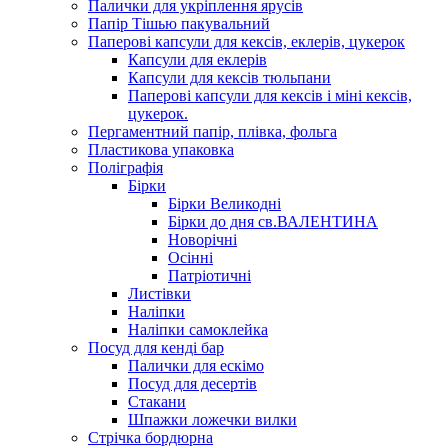
Палички для укріплення ярусів
Папір Тішью пакувальний
Паперові капсули для кексів, еклерів, цукерок
Капсули для еклерів
Капсули для кексів тюльпани
Паперові капсули для кексів і міні кексів,
цукерок.
Пергаментний папір, плівка, фольга
Пластикова упаковка
Поліграфія
Бірки
Бірки Великодні
Бірки до дня св.ВАЛЕНТИНА
Новорічні
Осінні
Патріотичні
Листівки
Наліпки
Наліпки самоклейка
Посуд для кенді бар
Палички для ескімо
Посуд для десертів
Стакани
Шпажки ложечки вилки
Стрічка бордюрна