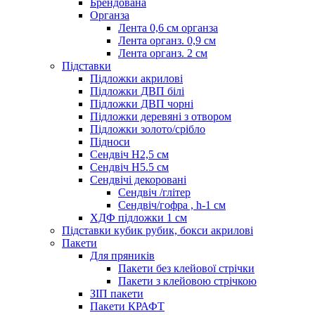
Брендована
Органза
Лента 0,6 см органза
Лента органз. 0,9 см
Лента органз. 2 см
Підставки
Підложки акрилові
Підложки ДВП білі
Підложки ДВП чорні
Підложки деревяні з отвором
Підложки золото/срібло
Підноси
Сендвіч H2,5 см
Сендвіч H5.5 см
Сендвічі декоровані
Сендвіч /глітер
Сендвіч/гофра , h-1 см
ХДФ підложки 1 см
Підставки кубик рубик, бокси акрилові
Пакети
Для пряників
Пакети без клейової стрічки
Пакети з клейовою стрічкою
ЗІП пакети
Пакети КРАФТ