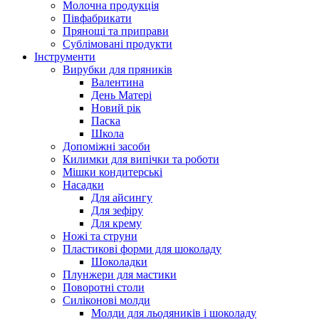
Молочна продукція
Півфабрикати
Прянощі та приправи
Сублімовані продукти
Інструменти
Вирубки для пряників
Валентина
День Матері
Новий рік
Паска
Школа
Допоміжні засоби
Килимки для випічки та роботи
Мішки кондитерські
Насадки
Для айсингу
Для зефіру
Для крему
Ножі та струни
Пластикові форми для шоколаду
Шоколадки
Плунжери для мастики
Поворотні столи
Силіконові молди
Молди для льодяників і шоколаду