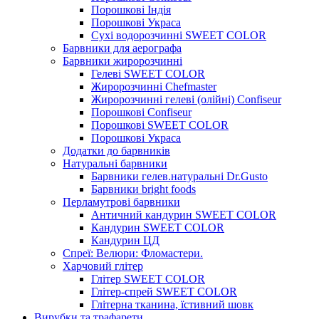
Порошкові Індія
Порошкові Украса
Сухі водорозчинні SWEET COLOR
Барвники для аерографа
Барвники жиророзчинні
Гелеві SWEET COLOR
Жиророзчинні Chefmaster
Жиророзчинні гелеві (олійні) Confiseur
Порошкові Confiseur
Порошкові SWEET COLOR
Порошкові Украса
Додатки до барвників
Натуральні барвники
Барвники гелев.натуральні Dr.Gusto
Барвники bright foods
Перламутрові барвники
Античний кандурин SWEET COLOR
Кандурин SWEET COLOR
Кандурин ЦД
Спреї: Велюри: Фломастери.
Харчовий глітер
Глітер SWEET COLOR
Глітер-спрей SWEET COLOR
Глітерна тканина, їстивний шовк
Вирубки та трафарети