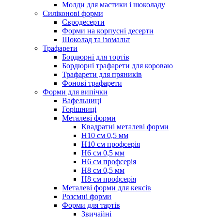
Молди для мастики і шоколаду
Силіконові форми
Євродесерти
Форми на корпусні десерти
Шоколад та ізомальт
Трафарети
Бордюрні для тортів
Бордюрні трафарети для короваю
Трафарети для пряників
Фонові трафарети
Форми для випічки
Вафельниці
Горішниці
Металеві форми
Квадратні металеві форми
Н10 см 0,5 мм
Н10 см профсерія
Н6 см 0,5 мм
Н6 см профсерія
Н8 см 0,5 мм
Н8 см профсерія
Металеві форми для кексів
Розємні форми
Форми для тартів
Звичайні