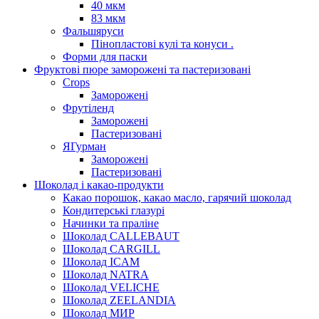
40 мкм
83 мкм
Фальшяруси
Пінопластові кулі та конуси .
Форми для паски
Фруктові пюре заморожені та пастеризовані
Crops
Заморожені
Фрутіленд
Заморожені
Пастеризовані
ЯГурман
Заморожені
Пастеризовані
Шоколад і какао-продукти
Какао порошок, какао масло, гарячий шоколад
Кондитерські глазурі
Начинки та праліне
Шоколад CALLEBAUT
Шоколад CARGILL
Шоколад ICAM
Шоколад NATRA
Шоколад VELICHE
Шоколад ZEELANDIA
Шоколад МИР