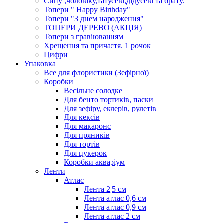
Сину ,чоловіку,татусеві,дідусеві та брату.
Топери " Happy Birthday"
Топери "З днем народження"
ТОПЕРИ ДЕРЕВО (АКЦІЯ)
Топери з гравіюванням
Хрещення та причастя. 1 рочок
Цифри
Упаковка
Все для флористики (Зефірної)
Коробки
Весільне солодке
Для бенто тортиків, паски
Для зефіру, еклерів, рулетів
Для кексів
Для макаронс
Для пряників
Для тортів
Для цукерок
Коробки акваріум
Ленти
Атлас
Лента 2,5 см
Лента атлас 0,6 см
Лента атлас 0,9 см
Лента атлас 2 см