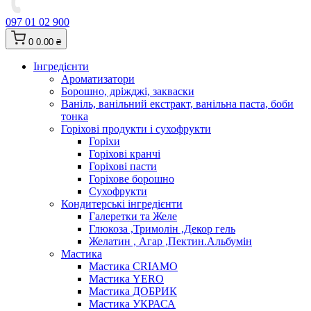
097 01 02 900
0
0.00 ₴
Інгредієнти
Ароматизатори
Борошно, дріжджі, закваски
Ваніль, ванільний екстракт, ванільна паста, боби
тонка
Горіхові продукти і сухофрукти
Горіхи
Горіхові кранчі
Горіхові пасти
Горіхове борошно
Сухофрукти
Кондитерські інгредієнти
Галеретки та Желе
Глюкоза ,Тримолін ,Декор гель
Желатин , Агар ,Пектин.Альбумін
Мастика
Мастика CRIAMO
Мастика YERO
Мастика ДОБРИК
Мастика УКРАСА