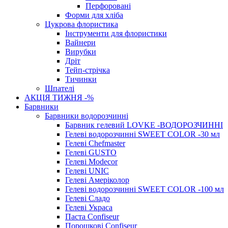
Перфоровані
Форми для хліба
Цукрова флористика
Інструменти для флористики
Вайнери
Вирубки
Дріт
Тейп-стрічка
Тичинки
Шпателі
АКЦІЯ ТИЖНЯ -%
Барвники
Барвники водорозчинні
Барвник гелевий LOVKE -ВОДОРОЗЧИННІ
Гелеві водорозчинні SWEET COLOR -30 мл
Гелеві Chefmaster
Гелеві GUSTO
Гелеві Modecor
Гелеві UNIC
Гелеві Амеріколор
Гелеві водорозчинні SWEET COLOR -100 мл
Гелеві Сладо
Гелеві Украса
Паста Confiseur
Порошкові Confiseur