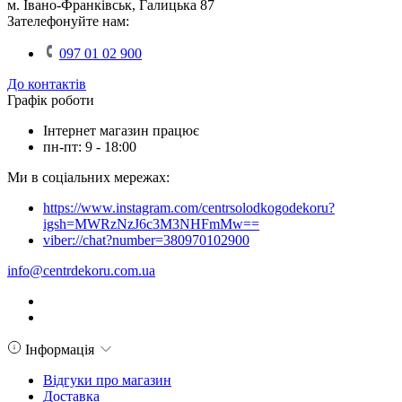
м. Івано-Франківськ, Галицька 87
Зателефонуйте нам:
097 01 02 900
До контактів
Графік роботи
Інтернет магазин працює
пн-пт: 9 - 18:00
Ми в соціальних мережах:
https://www.instagram.com/centrsolodkogodekoru?
igsh=MWRzNzJ6c3M3NHFmMw==
viber://chat?number=380970102900
info@centrdekoru.com.ua
Інформація
Відгуки про магазин
Доставка