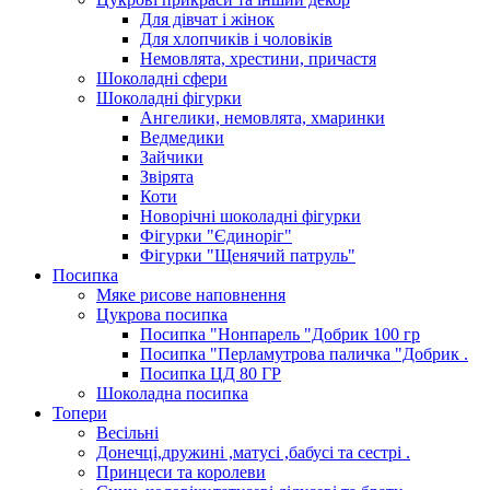
Для дівчат і жінок
Для хлопчиків і чоловіків
Немовлята, хрестини, причастя
Шоколадні сфери
Шоколадні фігурки
Ангелики, немовлята, хмаринки
Ведмедики
Зайчики
Звірята
Коти
Новорічні шоколадні фігурки
Фігурки "Єдиноріг"
Фігурки "Щенячий патруль"
Посипка
Мяке рисове наповнення
Цукрова посипка
Посипка "Нонпарель "Добрик 100 гр
Посипка "Перламутрова паличка "Добрик .
Посипка ЦД 80 ГР
Шоколадна посипка
Топери
Весільні
Донечці,дружині ,матусі ,бабусі та сестрі .
Принцеси та королеви