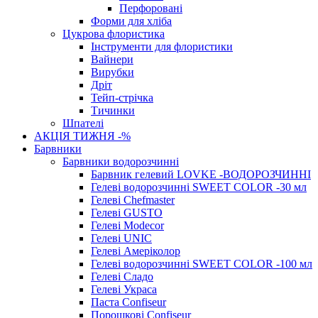
Перфоровані
Форми для хліба
Цукрова флористика
Інструменти для флористики
Вайнери
Вирубки
Дріт
Тейп-стрічка
Тичинки
Шпателі
АКЦІЯ ТИЖНЯ -%
Барвники
Барвники водорозчинні
Барвник гелевий LOVKE -ВОДОРОЗЧИННІ
Гелеві водорозчинні SWEET COLOR -30 мл
Гелеві Chefmaster
Гелеві GUSTO
Гелеві Modecor
Гелеві UNIC
Гелеві Амеріколор
Гелеві водорозчинні SWEET COLOR -100 мл
Гелеві Сладо
Гелеві Украса
Паста Confiseur
Порошкові Confiseur