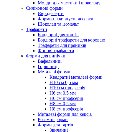
Молди для мастики і шоколаду
Силіконові форми
Євродесерти
Форми на корпусні десерти
Шоколад та ізомальт
Трафарети
Бордюрні для тортів
Бордюрні трафарети для короваю
Трафарети для пряників
Фонові трафарети
Форми для випічки
Вафельниці
Горішниці
Металеві форми
Квадратні металеві форми
Н10 см 0,5 мм
Н10 см профсерія
Н6 см 0,5 мм
Н6 см профсерія
Н8 см 0,5 мм
Н8 см профсерія
Металеві форми для кексів
Розємні форми
Форми для тартів
Звичайні