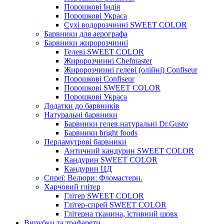
Порошкові Індія
Порошкові Украса
Сухі водорозчинні SWEET COLOR
Барвники для аерографа
Барвники жиророзчинні
Гелеві SWEET COLOR
Жиророзчинні Chefmaster
Жиророзчинні гелеві (олійні) Confiseur
Порошкові Confiseur
Порошкові SWEET COLOR
Порошкові Украса
Додатки до барвників
Натуральні барвники
Барвники гелев.натуральні Dr.Gusto
Барвники bright foods
Перламутрові барвники
Античний кандурин SWEET COLOR
Кандурин SWEET COLOR
Кандурин ЦД
Спреї: Велюри: Фломастери.
Харчовий глітер
Глітер SWEET COLOR
Глітер-спрей SWEET COLOR
Глітерна тканина, їстивний шовк
Вирубки та трафарети