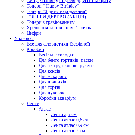
Сину ,чоловіку,татусеві,дідусеві та брату.
Топери " Happy Birthday"
Топери "З днем народження"
ТОПЕРИ ДЕРЕВО (АКЦІЯ)
Топери з гравіюванням
Хрещення та причастя. 1 рочок
Цифри
Упаковка
Все для флористики (Зефірної)
Коробки
Весільне солодке
Для бенто тортиків, паски
Для зефіру, еклерів, рулетів
Для кексів
Для макаронс
Для пряників
Для тортів
Для цукерок
Коробки акваріум
Ленти
Атлас
Лента 2,5 см
Лента атлас 0,6 см
Лента атлас 0,9 см
Лента атлас 2 см