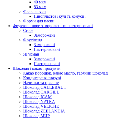
40 мкм
83 мкм
Фальшяруси
Пінопластові кулі та конуси .
Форми для паски
Фруктові пюре заморожені та пастеризовані
Crops
Заморожені
Фрутіленд
Заморожені
Пастеризовані
ЯГурман
Заморожені
Пастеризовані
Шоколад і какао-продукти
Какао порошок, какао масло, гарячий шоколад
Кондитерські глазурі
Начинки та праліне
Шоколад CALLEBAUT
Шоколад CARGILL
Шоколад ICAM
Шоколад NATRA
Шоколад VELICHE
Шоколад ZEELANDIA
Шоколад МИР