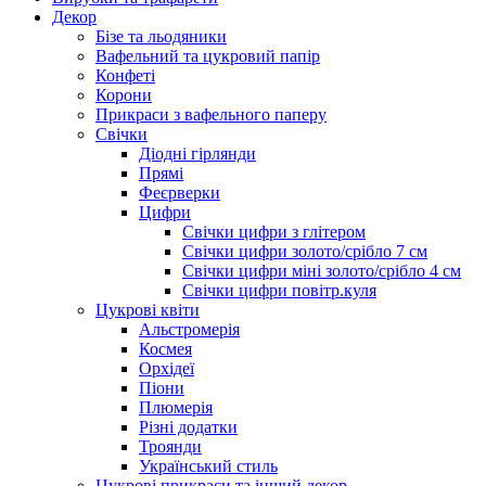
Декор
Бізе та льодяники
Вафельний та цукровий папір
Конфеті
Корони
Прикраси з вафельного паперу
Свічки
Діодні гірлянди
Прямі
Феєрверки
Цифри
Свічки цифри з глітером
Свічки цифри золото/срібло 7 см
Свічки цифри міні золото/срібло 4 см
Свічки цифри повітр.куля
Цукрові квіти
Альстромерія
Космея
Орхідеї
Піони
Плюмерія
Різні додатки
Троянди
Український стиль
Цукрові прикраси та інший декор