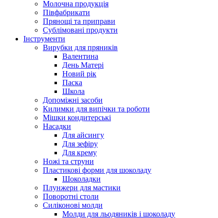
Молочна продукція
Півфабрикати
Прянощі та приправи
Сублімовані продукти
Інструменти
Вирубки для пряників
Валентина
День Матері
Новий рік
Паска
Школа
Допоміжні засоби
Килимки для випічки та роботи
Мішки кондитерські
Насадки
Для айсингу
Для зефіру
Для крему
Ножі та струни
Пластикові форми для шоколаду
Шоколадки
Плунжери для мастики
Поворотні столи
Силіконові молди
Молди для льодяників і шоколаду