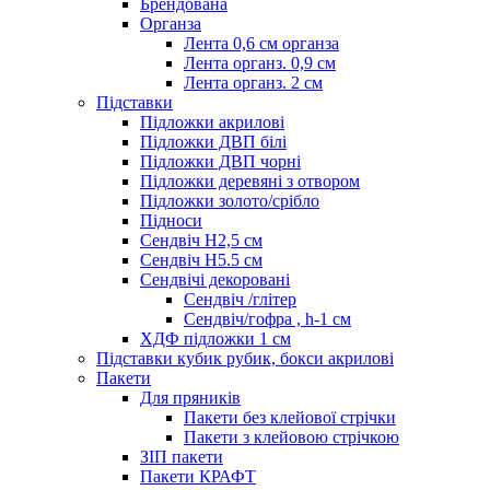
Брендована
Органза
Лента 0,6 см органза
Лента органз. 0,9 см
Лента органз. 2 см
Підставки
Підложки акрилові
Підложки ДВП білі
Підложки ДВП чорні
Підложки деревяні з отвором
Підложки золото/срібло
Підноси
Сендвіч H2,5 см
Сендвіч H5.5 см
Сендвічі декоровані
Сендвіч /глітер
Сендвіч/гофра , h-1 см
ХДФ підложки 1 см
Підставки кубик рубик, бокси акрилові
Пакети
Для пряників
Пакети без клейової стрічки
Пакети з клейовою стрічкою
ЗІП пакети
Пакети КРАФТ