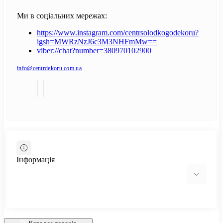
Ми в соціальних мережах:
https://www.instagram.com/centrsolodkogodekoru?
igsh=MWRzNzJ6c3M3NHFmMw==
viber://chat?number=380970102900
info@centrdekoru.com.ua
Інформація
Відгуки про магазин
Доставка