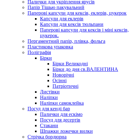
Палички для укріплення ярусів
Папір Тішью пакувальний
Паперові капсули для кексів, еклерів, цукерок
Капсули для еклерів
Капсули для кексів тюльпани
Паперові капсули для кексів і міні кексів,
цукерок.
Пергаментний папір, плівка, фольга
Пластикова упаковка
Поліграфія
Бірки
Бірки Великодні
Бірки до дня св.ВАЛЕНТИНА
Новорічні
Осінні
Патріотичні
Листівки
Наліпки
Наліпки самоклейка
Посуд для кенді бар
Палички для ескімо
Посуд для десертів
Стакани
Шпажки ложечки вилки
Стрічка бордюрна