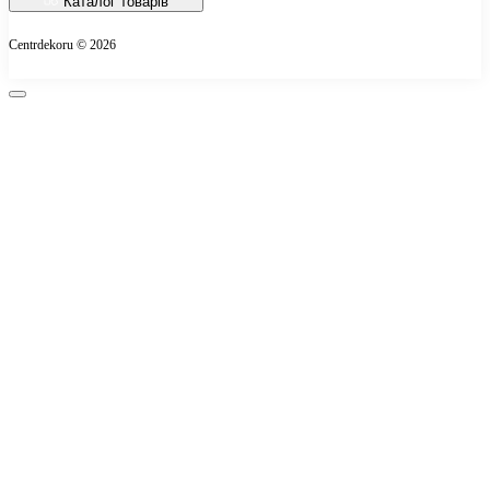
Каталог товарів
Про магазин
Centrdekoru © 2026
Оплата
Контакти
Повернення товару
Карта сайту
Виробники
Подарункові сертифікати
Акції