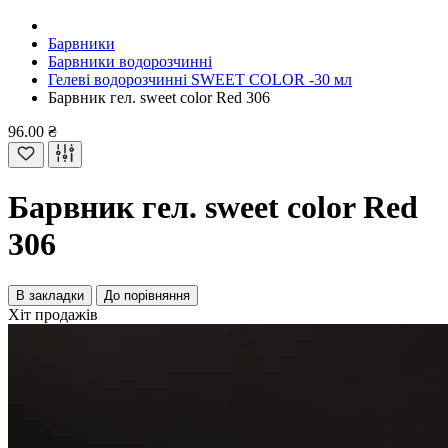
Барвники
Барвники водорозчинні
Гелеві водорозчинні SWEET COLOR -30 мл
Барвник гел. sweet color Red 306
96.00 ₴
Барвник гел. sweet color Red
306
В закладки
До порівняння
Хіт продажів