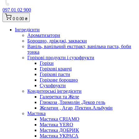
097 01 02 900
0
0.00 ₴
Інгредієнти
Ароматизатори
Борошно, дріжджі, закваски
Ваніль, ванільний екстракт, ванільна паста, боби
тонка
Горіхові продукти і сухофрукти
Горіхи
Горіхові кранчі
Горіхові пасти
Горіхове борошно
Сухофрукти
Кондитерські інгредієнти
Галеретки та Желе
Глюкоза ,Тримолін ,Декор гель
Желатин , Агар ,Пектин.Альбумін
Мастика
Мастика CRIAMO
Мастика YERO
Мастика ДОБРИК
Мастика УКРАСА