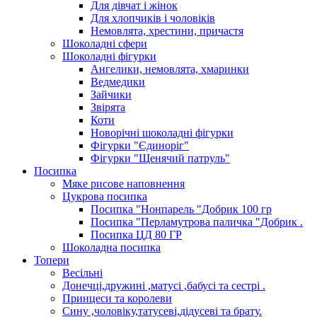
Для дівчат і жінок
Для хлопчиків і чоловіків
Немовлята, хрестини, причастя
Шоколадні сфери
Шоколадні фігурки
Ангелики, немовлята, хмаринки
Ведмедики
Зайчики
Звірята
Коти
Новорічні шоколадні фігурки
Фігурки "Єдиноріг"
Фігурки "Щенячий патруль"
Посипка
Мяке рисове наповнення
Цукрова посипка
Посипка "Нонпарель "Добрик 100 гр
Посипка "Перламутрова паличка "Добрик .
Посипка ЦД 80 ГР
Шоколадна посипка
Топери
Весільні
Донечці,дружині ,матусі ,бабусі та сестрі .
Принцеси та королеви
Сину ,чоловіку,татусеві,дідусеві та брату.