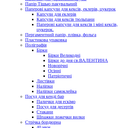
Папір Тішью пакувальний
Паперові капсули для кексів, еклерів, цукерок
Капсули для еклерів
Капсули для кексів тюльпани
Паперові капсули для кексів і міні кексів,
цукерок.
Пергаментний папір, плівка, фольга
Пластикова упаковка
Поліграфія
Бірки
Бірки Великодні
Бірки до дня св.ВАЛЕНТИНА
Новорічні
Осінні
Патріотичні
Листівки
Наліпки
Наліпки самоклейка
Посуд для кенді бар
Палички для ескімо
Посуд для десертів
Стакани
Шпажки ложечки вилки
Стрічка бордюрна
40 мкм