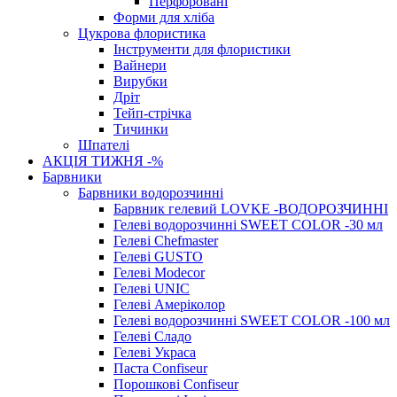
Перфоровані
Форми для хліба
Цукрова флористика
Інструменти для флористики
Вайнери
Вирубки
Дріт
Тейп-стрічка
Тичинки
Шпателі
АКЦІЯ ТИЖНЯ -%
Барвники
Барвники водорозчинні
Барвник гелевий LOVKE -ВОДОРОЗЧИННІ
Гелеві водорозчинні SWEET COLOR -30 мл
Гелеві Chefmaster
Гелеві GUSTO
Гелеві Modecor
Гелеві UNIC
Гелеві Амеріколор
Гелеві водорозчинні SWEET COLOR -100 мл
Гелеві Сладо
Гелеві Украса
Паста Confiseur
Порошкові Confiseur