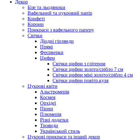
Декор
Бізе та льодяники
Вафельний та цукровий папір
Конфеті
Корони
Прикраси з вафельного паперу
Свічки
Діодні гірлянди
Прямі
Феєрверки
Цифри
Свічки цифри з глітером
Свічки цифри золото/срібло 7 см
Свічки цифри міні золото/срібло 4 см
Свічки цифри повітр.куля
Цукрові квіти
Альстромерія
Космея
Орхідеї
Піони
Плюмерія
Різні додатки
Троянди
Український стиль
Цукрові прикраси та інший декор