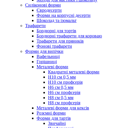
Силіконові форми
Євродесерти
Форми на корпусні десерти
Шоколад та ізомальт
Трафарети
Бордюрні для тортів
Бордюрні трафарети для короваю
Трафарети для пряників
Фонові трафарети
Форми для випічки
Вафельниці
Горішниці
Металеві форми
Квадратні металеві форми
Н10 см 0,5 мм
Н10 см профсерія
Н6 см 0,5 мм
Н6 см профсерія
Н8 см 0,5 мм
Н8 см профсерія
Металеві форми для кексів
Розємні форми
Форми для тартів
Звичайні