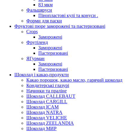
83 мкм
Фальшяруси
Пінопластові кулі та конуси .
Форми для паски
Фруктові пюре заморожені та пастеризовані
Crops
Заморожені
Фрутіленд
Заморожені
Пастеризовані
ЯГурман
Заморожені
Пастеризовані
Шоколад і какао-продукти
Какао порошок, какао масло, гарячий шоколад
Кондитерські глазурі
Начинки та праліне
Шоколад CALLEBAUT
Шоколад CARGILL
Шоколад ICAM
Шоколад NATRA
Шоколад VELICHE
Шоколад ZEELANDIA
Шоколад МИР