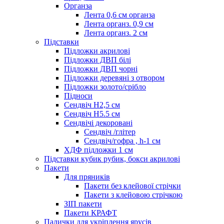
Органза
Лента 0,6 см органза
Лента органз. 0,9 см
Лента органз. 2 см
Підставки
Підложки акрилові
Підложки ДВП білі
Підложки ДВП чорні
Підложки деревяні з отвором
Підложки золото/срібло
Підноси
Сендвіч H2,5 см
Сендвіч H5.5 см
Сендвічі декоровані
Сендвіч /глітер
Сендвіч/гофра , h-1 см
ХДФ підложки 1 см
Підставки кубик рубик, бокси акрилові
Пакети
Для пряників
Пакети без клейової стрічки
Пакети з клейовою стрічкою
ЗІП пакети
Пакети КРАФТ
Палички для укріплення ярусів