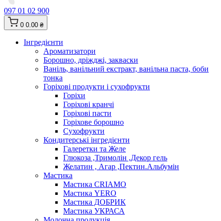
097 01 02 900
0
0.00 ₴
Інгредієнти
Ароматизатори
Борошно, дріжджі, закваски
Ваніль, ванільний екстракт, ванільна паста, боби
тонка
Горіхові продукти і сухофрукти
Горіхи
Горіхові кранчі
Горіхові пасти
Горіхове борошно
Сухофрукти
Кондитерські інгредієнти
Галеретки та Желе
Глюкоза ,Тримолін ,Декор гель
Желатин , Агар ,Пектин.Альбумін
Мастика
Мастика CRIAMO
Мастика YERO
Мастика ДОБРИК
Мастика УКРАСА
Молочна продукція