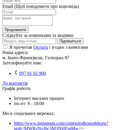
Email
(Щоб повідомити про відповідь)
Продовжити
Слідкуйте за новинками та акціями:
Підпишіться
Я прочитав
Оплата
і згоден з вимогами
Наша адреса:
м. Івано-Франківськ, Галицька 87
Зателефонуйте нам:
097 01 02 900
До контактів
Графік роботи
Інтернет магазин працює
пн-пт: 9 - 18:00
Ми в соціальних мережах:
https://www.instagram.com/centrsolodkogodekoru?
igsh=MWRzNzJ6c3M3NHFmMw==