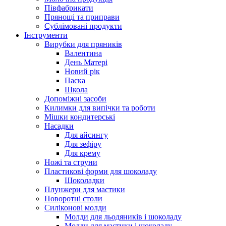
Півфабрикати
Прянощі та приправи
Сублімовані продукти
Інструменти
Вирубки для пряників
Валентина
День Матері
Новий рік
Паска
Школа
Допоміжні засоби
Килимки для випічки та роботи
Мішки кондитерські
Насадки
Для айсингу
Для зефіру
Для крему
Ножі та струни
Пластикові форми для шоколаду
Шоколадки
Плунжери для мастики
Поворотні столи
Силіконові молди
Молди для льодяників і шоколаду
Молди для мастики і шоколаду