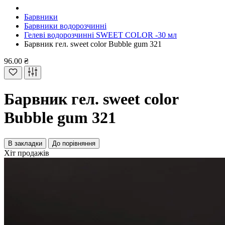
Барвники
Барвники водорозчинні
Гелеві водорозчинні SWEET COLOR -30 мл
Барвник гел. sweet color Bubble gum 321
96.00 ₴
Барвник гел. sweet color
Bubble gum 321
В закладки
До порівняння
Хіт продажів