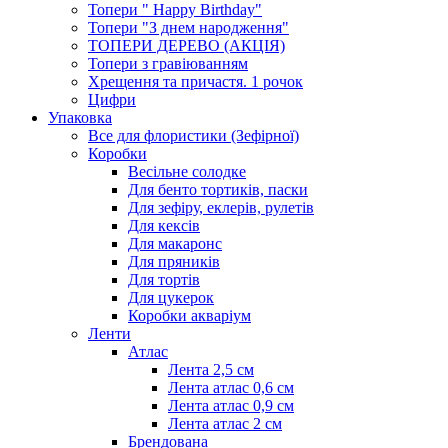
Топери " Happy Birthday"
Топери "З днем народження"
ТОПЕРИ ДЕРЕВО (АКЦІЯ)
Топери з гравіюванням
Хрещення та причастя. 1 рочок
Цифри
Упаковка
Все для флористики (Зефірної)
Коробки
Весільне солодке
Для бенто тортиків, паски
Для зефіру, еклерів, рулетів
Для кексів
Для макаронс
Для пряників
Для тортів
Для цукерок
Коробки акваріум
Ленти
Атлас
Лента 2,5 см
Лента атлас 0,6 см
Лента атлас 0,9 см
Лента атлас 2 см
Брендована