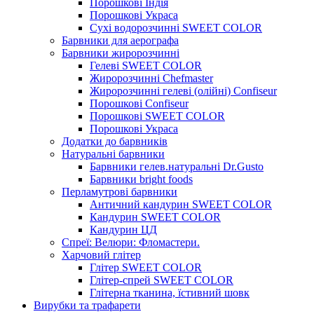
Порошкові Індія
Порошкові Украса
Сухі водорозчинні SWEET COLOR
Барвники для аерографа
Барвники жиророзчинні
Гелеві SWEET COLOR
Жиророзчинні Chefmaster
Жиророзчинні гелеві (олійні) Confiseur
Порошкові Confiseur
Порошкові SWEET COLOR
Порошкові Украса
Додатки до барвників
Натуральні барвники
Барвники гелев.натуральні Dr.Gusto
Барвники bright foods
Перламутрові барвники
Античний кандурин SWEET COLOR
Кандурин SWEET COLOR
Кандурин ЦД
Спреї: Велюри: Фломастери.
Харчовий глітер
Глітер SWEET COLOR
Глітер-спрей SWEET COLOR
Глітерна тканина, їстивний шовк
Вирубки та трафарети