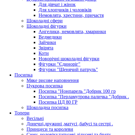
Для дівчат і жінок
Для хлопчиків і чоловіків
Немовлята, хрестини, причастя
Шоколадні сфери
Шоколадні фігурки
Ангелики, немовлята, хмаринки
Ведмедики
Зайчики
Звірята
Коти
Новорічні шоколадні фігурки
Фігурки "Єдиноріг"
Фігурки "Щенячий патруль"
Посипка
Мяке рисове наповнення
Цукрова посипка
Посипка "Нонпарель "Добрик 100 гр
Посипка "Перламутрова паличка "Добрик .
Посипка ЦД 80 ГР
Шоколадна посипка
Топери
Весільні
Донечці,дружині ,матусі ,бабусі та сестрі .
Принцеси та королеви
Сину ,чоловіку,татусеві,дідусеві та брату.