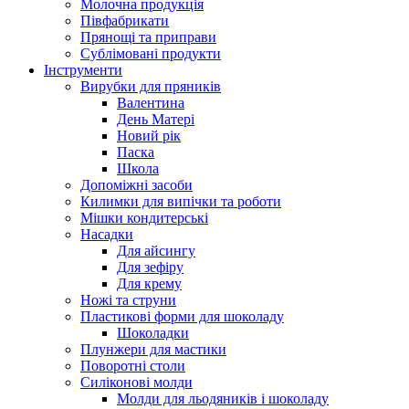
Молочна продукція
Півфабрикати
Прянощі та приправи
Сублімовані продукти
Інструменти
Вирубки для пряників
Валентина
День Матері
Новий рік
Паска
Школа
Допоміжні засоби
Килимки для випічки та роботи
Мішки кондитерські
Насадки
Для айсингу
Для зефіру
Для крему
Ножі та струни
Пластикові форми для шоколаду
Шоколадки
Плунжери для мастики
Поворотні столи
Силіконові молди
Молди для льодяників і шоколаду