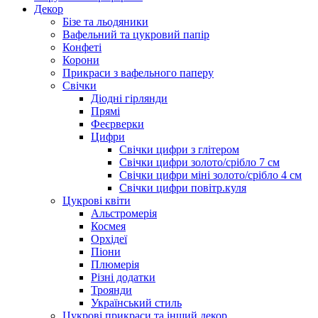
Декор
Бізе та льодяники
Вафельний та цукровий папір
Конфеті
Корони
Прикраси з вафельного паперу
Свічки
Діодні гірлянди
Прямі
Феєрверки
Цифри
Свічки цифри з глітером
Свічки цифри золото/срібло 7 см
Свічки цифри міні золото/срібло 4 см
Свічки цифри повітр.куля
Цукрові квіти
Альстромерія
Космея
Орхідеї
Піони
Плюмерія
Різні додатки
Троянди
Український стиль
Цукрові прикраси та інший декор