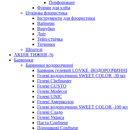
Перфоровані
Форми для хліба
Цукрова флористика
Інструменти для флористики
Вайнери
Вирубки
Дріт
Тейп-стрічка
Тичинки
Шпателі
АКЦІЯ ТИЖНЯ -%
Барвники
Барвники водорозчинні
Барвник гелевий LOVKE -ВОДОРОЗЧИННІ
Гелеві водорозчинні SWEET COLOR -30 мл
Гелеві Chefmaster
Гелеві GUSTO
Гелеві Modecor
Гелеві UNIC
Гелеві Амеріколор
Гелеві водорозчинні SWEET COLOR -100 мл
Гелеві Сладо
Гелеві Украса
Паста Confiseur
Порошкові Confiseur