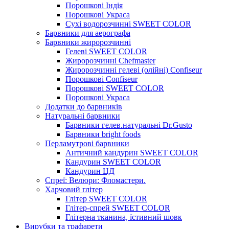
Порошкові Індія
Порошкові Украса
Сухі водорозчинні SWEET COLOR
Барвники для аерографа
Барвники жиророзчинні
Гелеві SWEET COLOR
Жиророзчинні Chefmaster
Жиророзчинні гелеві (олійні) Confiseur
Порошкові Confiseur
Порошкові SWEET COLOR
Порошкові Украса
Додатки до барвників
Натуральні барвники
Барвники гелев.натуральні Dr.Gusto
Барвники bright foods
Перламутрові барвники
Античний кандурин SWEET COLOR
Кандурин SWEET COLOR
Кандурин ЦД
Спреї: Велюри: Фломастери.
Харчовий глітер
Глітер SWEET COLOR
Глітер-спрей SWEET COLOR
Глітерна тканина, їстивний шовк
Вирубки та трафарети