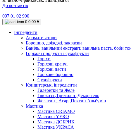
м. Івано-Франківськ, Галицька 87
До контактів
097 01 02 900
0
0.00 ₴
Інгредієнти
Ароматизатори
Борошно, дріжджі, закваски
Ваніль, ванільний екстракт, ванільна паста, боби то
Горіхові продукти і сухофрукти
Горіхи
Горіхові кранчі
Горіхові пасти
Горіхове борошно
Сухофрукти
Кондитерські інгредієнти
Галеретки та Желе
Глюкоза ,Тримолін ,Декор гель
Желатин , Агар ,Пектин.Альбумін
Мастика
Мастика CRIAMO
Мастика YERO
Мастика ДОБРИК
Мастика УКРАСА