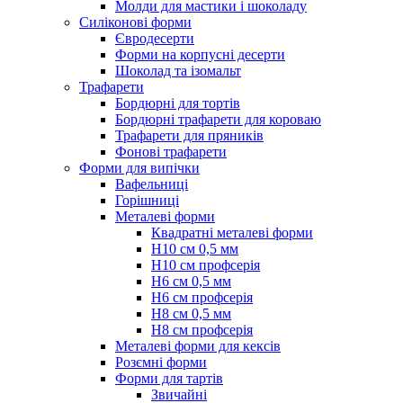
Молди для мастики і шоколаду
Силіконові форми
Євродесерти
Форми на корпусні десерти
Шоколад та ізомальт
Трафарети
Бордюрні для тортів
Бордюрні трафарети для короваю
Трафарети для пряників
Фонові трафарети
Форми для випічки
Вафельниці
Горішниці
Металеві форми
Квадратні металеві форми
Н10 см 0,5 мм
Н10 см профсерія
Н6 см 0,5 мм
Н6 см профсерія
Н8 см 0,5 мм
Н8 см профсерія
Металеві форми для кексів
Розємні форми
Форми для тартів
Звичайні