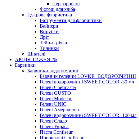
Перфоровані
Форми для хліба
Цукрова флористика
Інструменти для флористики
Вайнери
Вирубки
Дріт
Тейп-стрічка
Тичинки
Шпателі
АКЦІЯ ТИЖНЯ -%
Барвники
Барвники водорозчинні
Барвник гелевий LOVKE -ВОДОРОЗЧИННІ
Гелеві водорозчинні SWEET COLOR -30 мл
Гелеві Chefmaster
Гелеві GUSTO
Гелеві Modecor
Гелеві UNIC
Гелеві Амеріколор
Гелеві водорозчинні SWEET COLOR -100 мл
Гелеві Сладо
Гелеві Украса
Паста Confiseur
Порошкові Confiseur