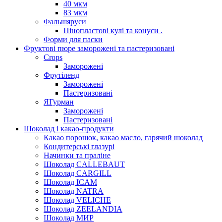
40 мкм
83 мкм
Фальшяруси
Пінопластові кулі та конуси .
Форми для паски
Фруктові пюре заморожені та пастеризовані
Crops
Заморожені
Фрутіленд
Заморожені
Пастеризовані
ЯГурман
Заморожені
Пастеризовані
Шоколад і какао-продукти
Какао порошок, какао масло, гарячий шоколад
Кондитерські глазурі
Начинки та праліне
Шоколад CALLEBAUT
Шоколад CARGILL
Шоколад ICAM
Шоколад NATRA
Шоколад VELICHE
Шоколад ZEELANDIA
Шоколад МИР