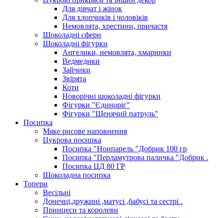
Для дівчат і жінок
Для хлопчиків і чоловіків
Немовлята, хрестини, причастя
Шоколадні сфери
Шоколадні фігурки
Ангелики, немовлята, хмаринки
Ведмедики
Зайчики
Звірята
Коти
Новорічні шоколадні фігурки
Фігурки "Єдиноріг"
Фігурки "Щенячий патруль"
Посипка
Мяке рисове наповнення
Цукрова посипка
Посипка "Нонпарель "Добрик 100 гр
Посипка "Перламутрова паличка "Добрик .
Посипка ЦД 80 ГР
Шоколадна посипка
Топери
Весільні
Донечці,дружині ,матусі ,бабусі та сестрі .
Принцеси та королеви