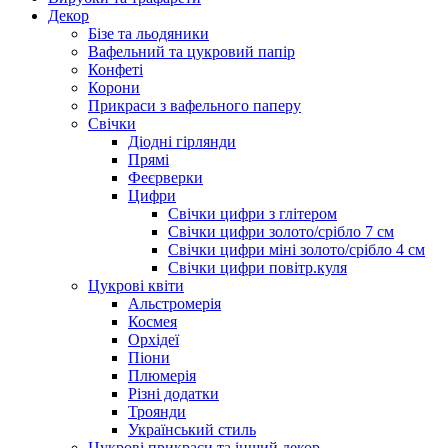
Декор
Бізе та льодяники
Вафельний та цукровий папір
Конфеті
Корони
Прикраси з вафельного паперу
Свічки
Діодні гірлянди
Прямі
Феєрверки
Цифри
Свічки цифри з глітером
Свічки цифри золото/срібло 7 см
Свічки цифри міні золото/срібло 4 см
Свічки цифри повітр.куля
Цукрові квіти
Альстромерія
Космея
Орхідеї
Піони
Плюмерія
Різні додатки
Троянди
Український стиль
Цукрові прикраси та інший декор