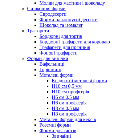
Молди для мастики і шоколаду
Силіконові форми
Євродесерти
Форми на корпусні десерти
Шоколад та ізомальт
Трафарети
Бордюрні для тортів
Бордюрні трафарети для короваю
Трафарети для пряників
Фонові трафарети
Форми для випічки
Вафельниці
Горішниці
Металеві форми
Квадратні металеві форми
Н10 см 0,5 мм
Н10 см профсерія
Н6 см 0,5 мм
Н6 см профсерія
Н8 см 0,5 мм
Н8 см профсерія
Металеві форми для кексів
Розємні форми
Форми для тартів
Звичайні