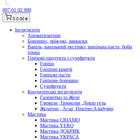
097 01 02 900
0
0.00 ₴
Інгредієнти
Ароматизатори
Борошно, дріжджі, закваски
Ваніль, ванільний екстракт, ванільна паста, боби
тонка
Горіхові продукти і сухофрукти
Горіхи
Горіхові кранчі
Горіхові пасти
Горіхове борошно
Сухофрукти
Кондитерські інгредієнти
Галеретки та Желе
Глюкоза ,Тримолін ,Декор гель
Желатин , Агар ,Пектин.Альбумін
Мастика
Мастика CRIAMO
Мастика YERO
Мастика ДОБРИК
Мастика УКРАСА