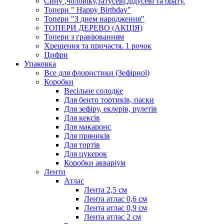
Сину ,чоловіку,татусеві,дідусеві та брату.
Топери " Happy Birthday"
Топери "З днем народження"
ТОПЕРИ ДЕРЕВО (АКЦІЯ)
Топери з гравіюванням
Хрещення та причастя. 1 рочок
Цифри
Упаковка
Все для флористики (Зефірної)
Коробки
Весільне солодке
Для бенто тортиків, паски
Для зефіру, еклерів, рулетів
Для кексів
Для макаронс
Для пряників
Для тортів
Для цукерок
Коробки акваріум
Ленти
Атлас
Лента 2,5 см
Лента атлас 0,6 см
Лента атлас 0,9 см
Лента атлас 2 см