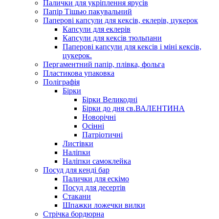
Палички для укріплення ярусів
Папір Тішью пакувальний
Паперові капсули для кексів, еклерів, цукерок
Капсули для еклерів
Капсули для кексів тюльпани
Паперові капсули для кексів і міні кексів,
цукерок.
Пергаментний папір, плівка, фольга
Пластикова упаковка
Поліграфія
Бірки
Бірки Великодні
Бірки до дня св.ВАЛЕНТИНА
Новорічні
Осінні
Патріотичні
Листівки
Наліпки
Наліпки самоклейка
Посуд для кенді бар
Палички для ескімо
Посуд для десертів
Стакани
Шпажки ложечки вилки
Стрічка бордюрна