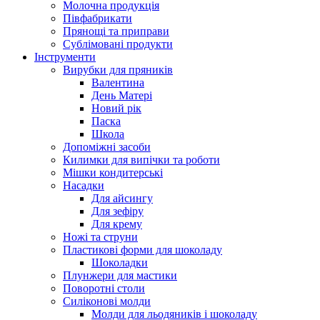
Молочна продукція
Півфабрикати
Прянощі та приправи
Сублімовані продукти
Інструменти
Вирубки для пряників
Валентина
День Матері
Новий рік
Паска
Школа
Допоміжні засоби
Килимки для випічки та роботи
Мішки кондитерські
Насадки
Для айсингу
Для зефіру
Для крему
Ножі та струни
Пластикові форми для шоколаду
Шоколадки
Плунжери для мастики
Поворотні столи
Силіконові молди
Молди для льодяників і шоколаду