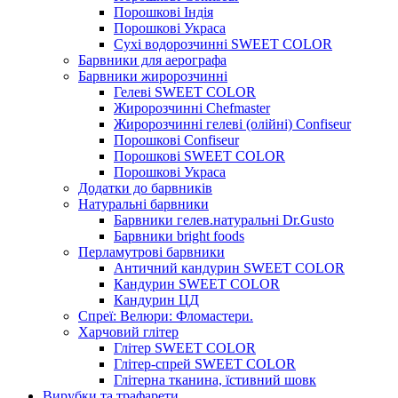
Порошкові Індія
Порошкові Украса
Сухі водорозчинні SWEET COLOR
Барвники для аерографа
Барвники жиророзчинні
Гелеві SWEET COLOR
Жиророзчинні Chefmaster
Жиророзчинні гелеві (олійні) Confiseur
Порошкові Confiseur
Порошкові SWEET COLOR
Порошкові Украса
Додатки до барвників
Натуральні барвники
Барвники гелев.натуральні Dr.Gusto
Барвники bright foods
Перламутрові барвники
Античний кандурин SWEET COLOR
Кандурин SWEET COLOR
Кандурин ЦД
Спреї: Велюри: Фломастери.
Харчовий глітер
Глітер SWEET COLOR
Глітер-спрей SWEET COLOR
Глітерна тканина, їстивний шовк
Вирубки та трафарети