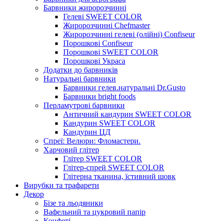
Барвники жиророзчинні
Гелеві SWEET COLOR
Жиророзчинні Chefmaster
Жиророзчинні гелеві (олійні) Confiseur
Порошкові Confiseur
Порошкові SWEET COLOR
Порошкові Украса
Додатки до барвників
Натуральні барвники
Барвники гелев.натуральні Dr.Gusto
Барвники bright foods
Перламутрові барвники
Античний кандурин SWEET COLOR
Кандурин SWEET COLOR
Кандурин ЦД
Спреї: Велюри: Фломастери.
Харчовий глітер
Глітер SWEET COLOR
Глітер-спрей SWEET COLOR
Глітерна тканина, їстивний шовк
Вирубки та трафарети
Декор
Бізе та льодяники
Вафельний та цукровий папір
Конфеті