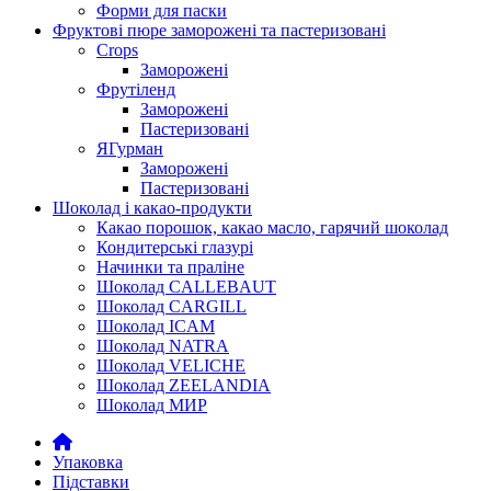
Форми для паски
Фруктові пюре заморожені та пастеризовані
Crops
Заморожені
Фрутіленд
Заморожені
Пастеризовані
ЯГурман
Заморожені
Пастеризовані
Шоколад і какао-продукти
Какао порошок, какао масло, гарячий шоколад
Кондитерські глазурі
Начинки та праліне
Шоколад CALLEBAUT
Шоколад CARGILL
Шоколад ICAM
Шоколад NATRA
Шоколад VELICHE
Шоколад ZEELANDIA
Шоколад МИР
Упаковка
Підставки