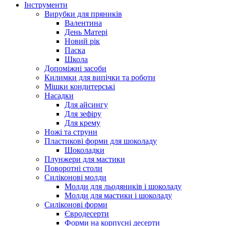
Інструменти
Вирубки для пряників
Валентина
День Матері
Новий рік
Паска
Школа
Допоміжні засоби
Килимки для випічки та роботи
Мішки кондитерські
Насадки
Для айсингу
Для зефіру
Для крему
Ножі та струни
Пластикові форми для шоколаду
Шоколадки
Плунжери для мастики
Поворотні столи
Силіконові молди
Молди для льодяників і шоколаду
Молди для мастики і шоколаду
Силіконові форми
Євродесерти
Форми на корпусні десерти