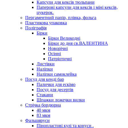
Капсули для кексів тюльпани
Паперові капсули для кексів і міні кексів,
цукерок.
Пергаментний папір, плівка, фольга
Пластикова упаковка
Поліграфія
Бірки
Бірки Великодні
Бірки до дня св.ВАЛЕНТИНА
Новорічні
Осінні
Патріотичні
Листівки
Наліпки
Наліпки самоклейка
Посуд для кенді бар
Палички для ескімо
Посуд для десертів
Стакани
Шпажки ложечки вилки
Стрічка бордюрна
40 мкм
83 мкм
Фальшяруси
Пінопластові кулі та конуси .