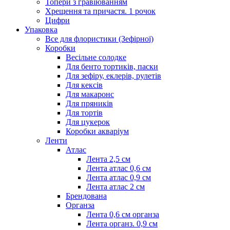
Топери з гравіюванням
Хрещення та причастя. 1 рочок
Цифри
Упаковка
Все для флористики (Зефірної)
Коробки
Весільне солодке
Для бенто тортиків, паски
Для зефіру, еклерів, рулетів
Для кексів
Для макаронс
Для пряників
Для тортів
Для цукерок
Коробки акваріум
Ленти
Атлас
Лента 2,5 см
Лента атлас 0,6 см
Лента атлас 0,9 см
Лента атлас 2 см
Брендована
Органза
Лента 0,6 см органза
Лента органз. 0,9 см