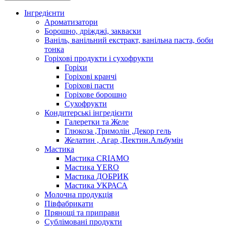
Інгредієнти
Ароматизатори
Борошно, дріжджі, закваски
Ваніль, ванільний екстракт, ванільна паста, боби
тонка
Горіхові продукти і сухофрукти
Горіхи
Горіхові кранчі
Горіхові пасти
Горіхове борошно
Сухофрукти
Кондитерські інгредієнти
Галеретки та Желе
Глюкоза ,Тримолін ,Декор гель
Желатин , Агар ,Пектин.Альбумін
Мастика
Мастика CRIAMO
Мастика YERO
Мастика ДОБРИК
Мастика УКРАСА
Молочна продукція
Півфабрикати
Прянощі та приправи
Сублімовані продукти