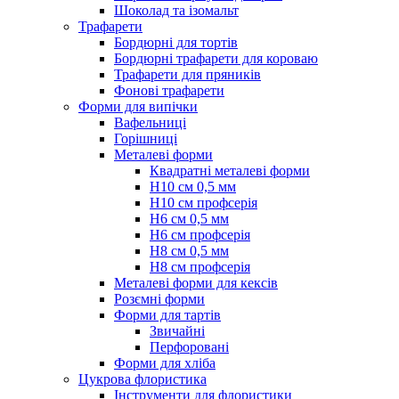
Шоколад та ізомальт
Трафарети
Бордюрні для тортів
Бордюрні трафарети для короваю
Трафарети для пряників
Фонові трафарети
Форми для випічки
Вафельниці
Горішниці
Металеві форми
Квадратні металеві форми
Н10 см 0,5 мм
Н10 см профсерія
Н6 см 0,5 мм
Н6 см профсерія
Н8 см 0,5 мм
Н8 см профсерія
Металеві форми для кексів
Розємні форми
Форми для тартів
Звичайні
Перфоровані
Форми для хліба
Цукрова флористика
Інструменти для флористики