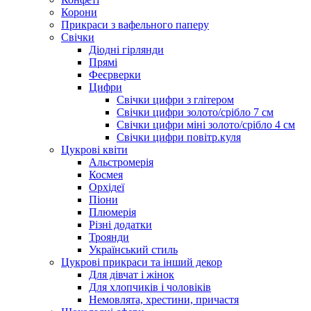
Корони
Прикраси з вафельного паперу
Свічки
Діодні гірлянди
Прямі
Феєрверки
Цифри
Свічки цифри з глітером
Свічки цифри золото/срібло 7 см
Свічки цифри міні золото/срібло 4 см
Свічки цифри повітр.куля
Цукрові квіти
Альстромерія
Космея
Орхідеї
Піони
Плюмерія
Різні додатки
Троянди
Український стиль
Цукрові прикраси та інший декор
Для дівчат і жінок
Для хлопчиків і чоловіків
Немовлята, хрестини, причастя