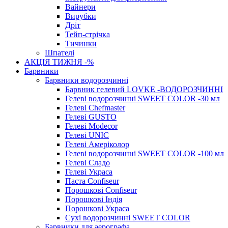
Вайнери
Вирубки
Дріт
Тейп-стрічка
Тичинки
Шпателі
АКЦІЯ ТИЖНЯ -%
Барвники
Барвники водорозчинні
Барвник гелевий LOVKE -ВОДОРОЗЧИННІ
Гелеві водорозчинні SWEET COLOR -30 мл
Гелеві Chefmaster
Гелеві GUSTO
Гелеві Modecor
Гелеві UNIC
Гелеві Амеріколор
Гелеві водорозчинні SWEET COLOR -100 мл
Гелеві Сладо
Гелеві Украса
Паста Confiseur
Порошкові Confiseur
Порошкові Індія
Порошкові Украса
Сухі водорозчинні SWEET COLOR
Барвники для аерографа