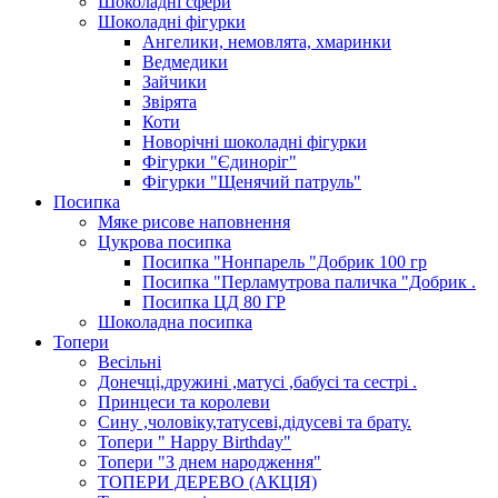
Шоколадні сфери
Шоколадні фігурки
Ангелики, немовлята, хмаринки
Ведмедики
Зайчики
Звірята
Коти
Новорічні шоколадні фігурки
Фігурки "Єдиноріг"
Фігурки "Щенячий патруль"
Посипка
Мяке рисове наповнення
Цукрова посипка
Посипка "Нонпарель "Добрик 100 гр
Посипка "Перламутрова паличка "Добрик .
Посипка ЦД 80 ГР
Шоколадна посипка
Топери
Весільні
Донечці,дружині ,матусі ,бабусі та сестрі .
Принцеси та королеви
Сину ,чоловіку,татусеві,дідусеві та брату.
Топери " Happy Birthday"
Топери "З днем народження"
ТОПЕРИ ДЕРЕВО (АКЦІЯ)