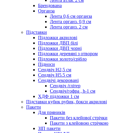
Лента атлас 2 см
Брендована
Органза
Лента 0,6 см органза
Лента органз. 0,9 см
Лента органз. 2 см
Підставки
Підложки акрилові
Підложки ДВП білі
Підложки ДВП чорні
Підложки деревяні з отвором
Підложки золото/срібло
Підноси
Сендвіч H2,5 см
Сендвіч H5.5 см
Сендвічі декоровані
Сендвіч /глітер
Сендвіч/гофра , h-1 см
ХДФ підложки 1 см
Підставки кубик рубик, бокси акрилові
Пакети
Для пряників
Пакети без клейової стрічки
Пакети з клейовою стрічкою
ЗІП пакети