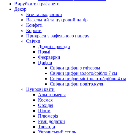
Вирубки та трафарети
Декор
Бізе та льодяники
Вафельний та цукровий папір
Конфеті
Корони
Прикраси з вафельного паперу
Свічки
Діодні гірлянди
Прямі
Феєрверки
Цифри
Свічки цифри з глітером
Свічки цифри золото/срібло 7 см
Свічки цифри міні золото/срібло 4 см
Свічки цифри повітр.куля
Цукрові квіти
Альстромерія
Космея
Орхідеї
Піони
Плюмерія
Різні додатки
Троянди
Український стиль