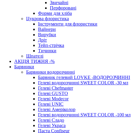
Звичайні
Перфоровані
Форми для хліба
Цукрова флористика
Інструменти для флористики
Вайнери
Вирубки
Дріт
Тейп-стрічка
Тичинки
Шпателі
АКЦІЯ ТИЖНЯ -%
Барвники
Барвники водорозчинні
Барвник гелевий LOVKE -ВОДОРОЗЧИННІ
Гелеві водорозчинні SWEET COLOR -30 мл
Гелеві Chefmaster
Гелеві GUSTO
Гелеві Modecor
Гелеві UNIC
Гелеві Амеріколор
Гелеві водорозчинні SWEET COLOR -100 мл
Гелеві Сладо
Гелеві Украса
Паста Confiseur