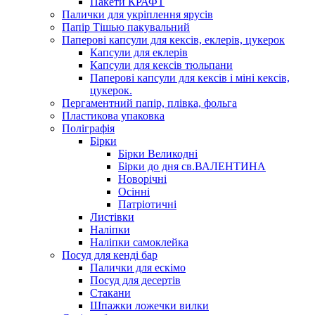
Пакети КРАФТ
Палички для укріплення ярусів
Папір Тішью пакувальний
Паперові капсули для кексів, еклерів, цукерок
Капсули для еклерів
Капсули для кексів тюльпани
Паперові капсули для кексів і міні кексів,
цукерок.
Пергаментний папір, плівка, фольга
Пластикова упаковка
Поліграфія
Бірки
Бірки Великодні
Бірки до дня св.ВАЛЕНТИНА
Новорічні
Осінні
Патріотичні
Листівки
Наліпки
Наліпки самоклейка
Посуд для кенді бар
Палички для ескімо
Посуд для десертів
Стакани
Шпажки ложечки вилки