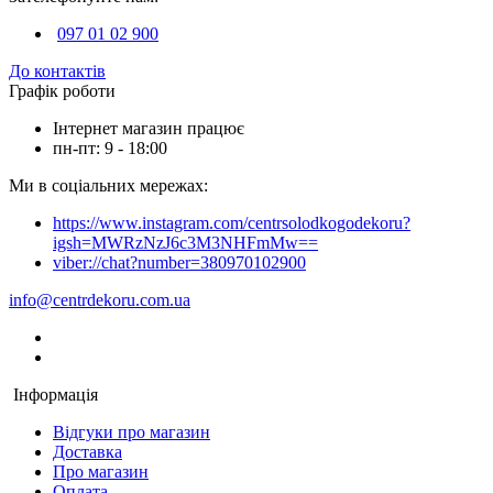
097 01 02 900
До контактів
Графік роботи
Інтернет магазин працює
пн-пт: 9 - 18:00
Ми в соціальних мережах:
https://www.instagram.com/centrsolodkogodekoru?
igsh=MWRzNzJ6c3M3NHFmMw==
viber://chat?number=380970102900
info@centrdekoru.com.ua
Інформація
Відгуки про магазин
Доставка
Про магазин
Оплата