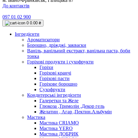
м. Івано-Франківськ, Галицька 87
До контактів
097 01 02 900
0
0.00 ₴
Інгредієнти
Ароматизатори
Борошно, дріжджі, закваски
Ваніль, ванільний екстракт, ванільна паста, боби
тонка
Горіхові продукти і сухофрукти
Горіхи
Горіхові кранчі
Горіхові пасти
Горіхове борошно
Сухофрукти
Кондитерські інгредієнти
Галеретки та Желе
Глюкоза ,Тримолін ,Декор гель
Желатин , Агар ,Пектин.Альбумін
Мастика
Мастика CRIAMO
Мастика YERO
Мастика ДОБРИК