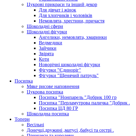
Цукрові прикраси та інший декор
Для дівчат і жінок
Для хлопчиків і чоловіків
Немовлята, хрестини, причастя
Шоколадні сфери
Шоколадні фігурки
Ангелики, немовлята, хмаринки
Ведмедики
Зайчики
Звірята
Коти
Новорічні шоколадні фігурки
Фігурки "Єдиноріг"
Фігурки "Щенячий патруль"
Посипка
Мяке рисове наповнення
Цукрова посипка
Посипка "Нонпарель "Добрик 100 гр
Посипка "Перламутрова паличка "Добрик .
Посипка ЦД 80 ГР
Шоколадна посипка
Топери
Весільні
Донечці,дружині ,матусі ,бабусі та сестрі .
Принцеси та королеви