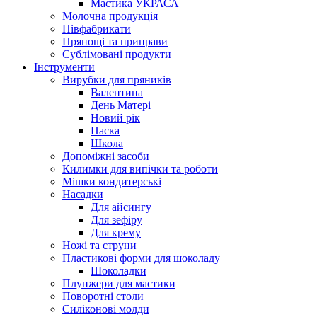
Мастика УКРАСА
Молочна продукція
Півфабрикати
Прянощі та приправи
Сублімовані продукти
Інструменти
Вирубки для пряників
Валентина
День Матері
Новий рік
Паска
Школа
Допоміжні засоби
Килимки для випічки та роботи
Мішки кондитерські
Насадки
Для айсингу
Для зефіру
Для крему
Ножі та струни
Пластикові форми для шоколаду
Шоколадки
Плунжери для мастики
Поворотні столи
Силіконові молди