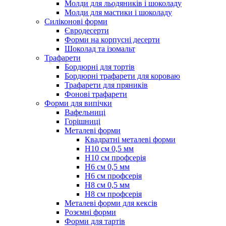
Молди для льодяників і шоколаду
Молди для мастики і шоколаду
Силіконові форми
Євродесерти
Форми на корпусні десерти
Шоколад та ізомальт
Трафарети
Бордюрні для тортів
Бордюрні трафарети для короваю
Трафарети для пряників
Фонові трафарети
Форми для випічки
Вафельниці
Горішниці
Металеві форми
Квадратні металеві форми
Н10 см 0,5 мм
Н10 см профсерія
Н6 см 0,5 мм
Н6 см профсерія
Н8 см 0,5 мм
Н8 см профсерія
Металеві форми для кексів
Розємні форми
Форми для тартів