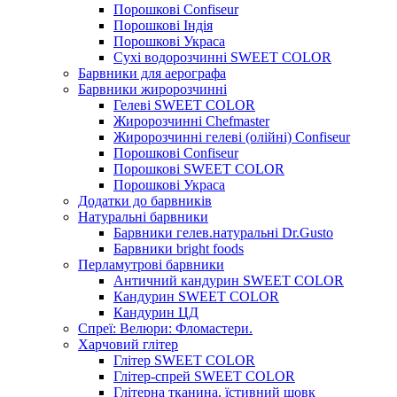
Порошкові Confiseur
Порошкові Індія
Порошкові Украса
Сухі водорозчинні SWEET COLOR
Барвники для аерографа
Барвники жиророзчинні
Гелеві SWEET COLOR
Жиророзчинні Chefmaster
Жиророзчинні гелеві (олійні) Confiseur
Порошкові Confiseur
Порошкові SWEET COLOR
Порошкові Украса
Додатки до барвників
Натуральні барвники
Барвники гелев.натуральні Dr.Gusto
Барвники bright foods
Перламутрові барвники
Античний кандурин SWEET COLOR
Кандурин SWEET COLOR
Кандурин ЦД
Спреї: Велюри: Фломастери.
Харчовий глітер
Глітер SWEET COLOR
Глітер-спрей SWEET COLOR
Глітерна тканина, їстивний шовк