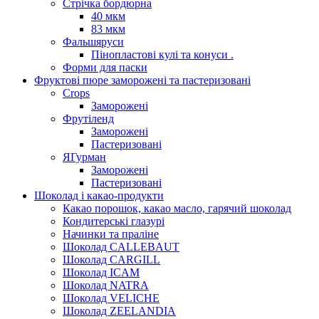
Стрічка бордюрна
40 мкм
83 мкм
Фальшяруси
Пінопластові кулі та конуси .
Форми для паски
Фруктові пюре заморожені та пастеризовані
Crops
Заморожені
Фрутіленд
Заморожені
Пастеризовані
ЯГурман
Заморожені
Пастеризовані
Шоколад і какао-продукти
Какао порошок, какао масло, гарячий шоколад
Кондитерські глазурі
Начинки та праліне
Шоколад CALLEBAUT
Шоколад CARGILL
Шоколад ICAM
Шоколад NATRA
Шоколад VELICHE
Шоколад ZEELANDIA