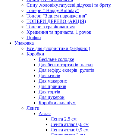
Сину ,чоловіку,татусеві,дідусеві та брату.
Топери " Happy Birthday"
Топери "З днем народження"
ТОПЕРИ ДЕРЕВО (АКЦІЯ)
Топери з гравіюванням
Хрещення та причастя. 1 рочок
Цифри
Упаковка
Все для флористики (Зефірної)
Коробки
Весільне солодке
Для бенто тортиків, паски
Для зефіру, еклерів, рулетів
Для кексів
Для макаронс
Для пряників
Для тортів
Для цукерок
Коробки акваріум
Ленти
Атлас
Лента 2,5 см
Лента атлас 0,6 см
Лента атлас 0,9 см