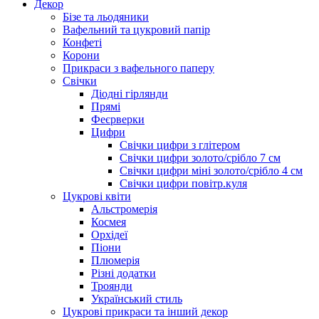
Декор
Бізе та льодяники
Вафельний та цукровий папір
Конфеті
Корони
Прикраси з вафельного паперу
Свічки
Діодні гірлянди
Прямі
Феєрверки
Цифри
Свічки цифри з глітером
Свічки цифри золото/срібло 7 см
Свічки цифри міні золото/срібло 4 см
Свічки цифри повітр.куля
Цукрові квіти
Альстромерія
Космея
Орхідеї
Піони
Плюмерія
Різні додатки
Троянди
Український стиль
Цукрові прикраси та інший декор