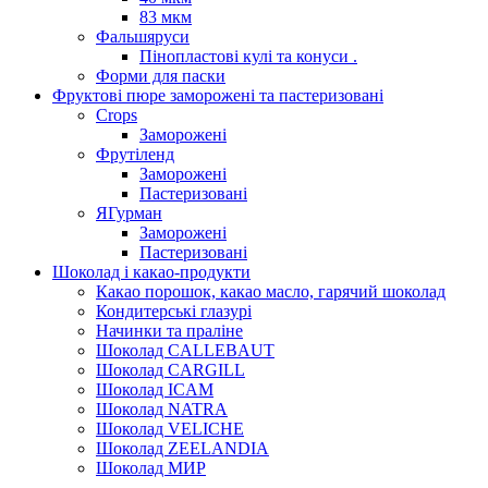
83 мкм
Фальшяруси
Пінопластові кулі та конуси .
Форми для паски
Фруктові пюре заморожені та пастеризовані
Crops
Заморожені
Фрутіленд
Заморожені
Пастеризовані
ЯГурман
Заморожені
Пастеризовані
Шоколад і какао-продукти
Какао порошок, какао масло, гарячий шоколад
Кондитерські глазурі
Начинки та праліне
Шоколад CALLEBAUT
Шоколад CARGILL
Шоколад ICAM
Шоколад NATRA
Шоколад VELICHE
Шоколад ZEELANDIA
Шоколад МИР