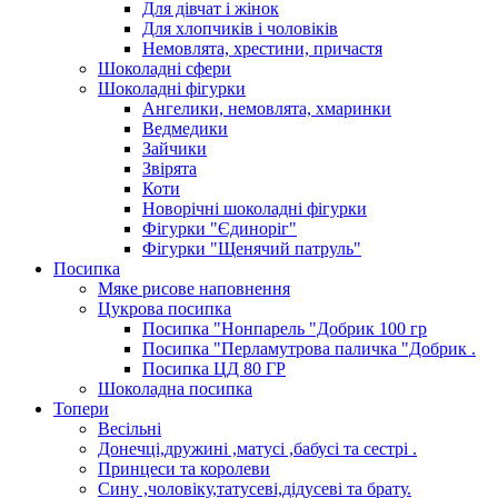
Для дівчат і жінок
Для хлопчиків і чоловіків
Немовлята, хрестини, причастя
Шоколадні сфери
Шоколадні фігурки
Ангелики, немовлята, хмаринки
Ведмедики
Зайчики
Звірята
Коти
Новорічні шоколадні фігурки
Фігурки "Єдиноріг"
Фігурки "Щенячий патруль"
Посипка
Мяке рисове наповнення
Цукрова посипка
Посипка "Нонпарель "Добрик 100 гр
Посипка "Перламутрова паличка "Добрик .
Посипка ЦД 80 ГР
Шоколадна посипка
Топери
Весільні
Донечці,дружині ,матусі ,бабусі та сестрі .
Принцеси та королеви
Сину ,чоловіку,татусеві,дідусеві та брату.