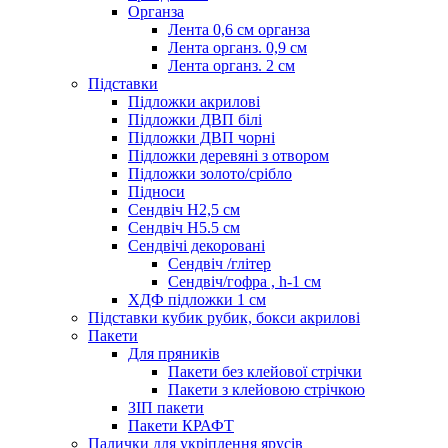
Органза
Лента 0,6 см органза
Лента органз. 0,9 см
Лента органз. 2 см
Підставки
Підложки акрилові
Підложки ДВП білі
Підложки ДВП чорні
Підложки деревяні з отвором
Підложки золото/срібло
Підноси
Сендвіч H2,5 см
Сендвіч H5.5 см
Сендвічі декоровані
Сендвіч /глітер
Сендвіч/гофра , h-1 см
ХДФ підложки 1 см
Підставки кубик рубик, бокси акрилові
Пакети
Для пряників
Пакети без клейової стрічки
Пакети з клейовою стрічкою
ЗІП пакети
Пакети КРАФТ
Палички для укріплення ярусів