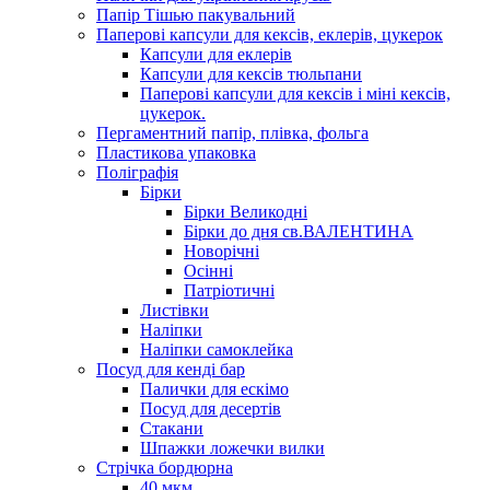
Папір Тішью пакувальний
Паперові капсули для кексів, еклерів, цукерок
Капсули для еклерів
Капсули для кексів тюльпани
Паперові капсули для кексів і міні кексів,
цукерок.
Пергаментний папір, плівка, фольга
Пластикова упаковка
Поліграфія
Бірки
Бірки Великодні
Бірки до дня св.ВАЛЕНТИНА
Новорічні
Осінні
Патріотичні
Листівки
Наліпки
Наліпки самоклейка
Посуд для кенді бар
Палички для ескімо
Посуд для десертів
Стакани
Шпажки ложечки вилки
Стрічка бордюрна
40 мкм