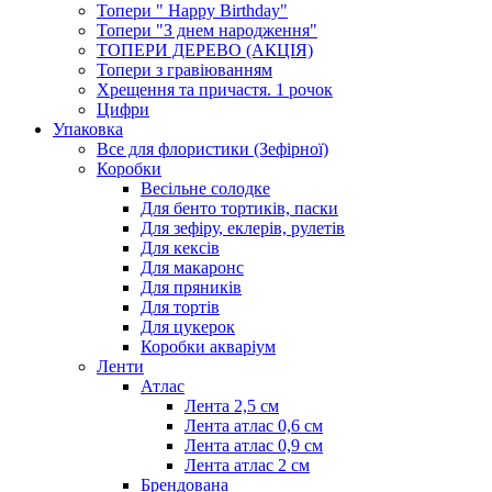
Топери " Happy Birthday"
Топери "З днем народження"
ТОПЕРИ ДЕРЕВО (АКЦІЯ)
Топери з гравіюванням
Хрещення та причастя. 1 рочок
Цифри
Упаковка
Все для флористики (Зефірної)
Коробки
Весільне солодке
Для бенто тортиків, паски
Для зефіру, еклерів, рулетів
Для кексів
Для макаронс
Для пряників
Для тортів
Для цукерок
Коробки акваріум
Ленти
Атлас
Лента 2,5 см
Лента атлас 0,6 см
Лента атлас 0,9 см
Лента атлас 2 см
Брендована