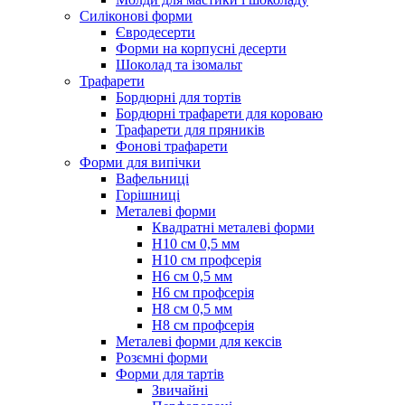
Силіконові форми
Євродесерти
Форми на корпусні десерти
Шоколад та ізомальт
Трафарети
Бордюрні для тортів
Бордюрні трафарети для короваю
Трафарети для пряників
Фонові трафарети
Форми для випічки
Вафельниці
Горішниці
Металеві форми
Квадратні металеві форми
Н10 см 0,5 мм
Н10 см профсерія
Н6 см 0,5 мм
Н6 см профсерія
Н8 см 0,5 мм
Н8 см профсерія
Металеві форми для кексів
Розємні форми
Форми для тартів
Звичайні