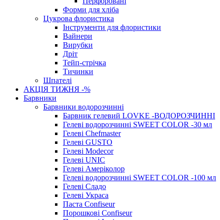
Перфоровані
Форми для хліба
Цукрова флористика
Інструменти для флористики
Вайнери
Вирубки
Дріт
Тейп-стрічка
Тичинки
Шпателі
АКЦІЯ ТИЖНЯ -%
Барвники
Барвники водорозчинні
Барвник гелевий LOVKE -ВОДОРОЗЧИННІ
Гелеві водорозчинні SWEET COLOR -30 мл
Гелеві Chefmaster
Гелеві GUSTO
Гелеві Modecor
Гелеві UNIC
Гелеві Амеріколор
Гелеві водорозчинні SWEET COLOR -100 мл
Гелеві Сладо
Гелеві Украса
Паста Confiseur
Порошкові Confiseur