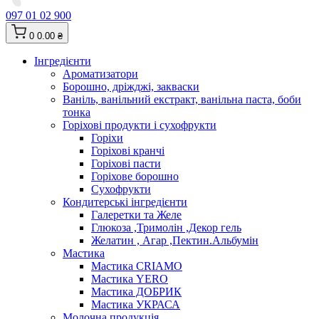
097 01 02 900
0
0.00 ₴
Інгредієнти
Ароматизатори
Борошно, дріжджі, закваски
Ваніль, ванільний екстракт, ванільна паста, боби
тонка
Горіхові продукти і сухофрукти
Горіхи
Горіхові кранчі
Горіхові пасти
Горіхове борошно
Сухофрукти
Кондитерські інгредієнти
Галеретки та Желе
Глюкоза ,Тримолін ,Декор гель
Желатин , Агар ,Пектин.Альбумін
Мастика
Мастика CRIAMO
Мастика YERO
Мастика ДОБРИК
Мастика УКРАСА
Молочна продукція