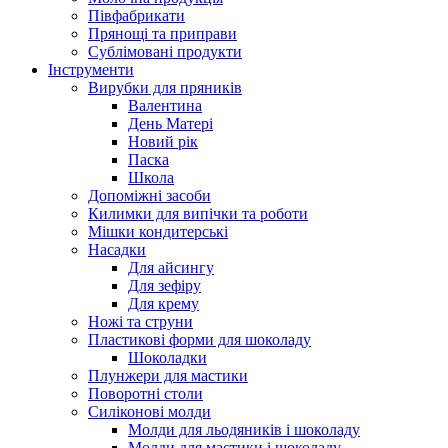
Півфабрикати
Прянощі та приправи
Сублімовані продукти
Інструменти
Вирубки для пряників
Валентина
День Матері
Новий рік
Паска
Школа
Допоміжні засоби
Килимки для випічки та роботи
Мішки кондитерські
Насадки
Для айсингу
Для зефіру
Для крему
Ножі та струни
Пластикові форми для шоколаду
Шоколадки
Плунжери для мастики
Поворотні столи
Силіконові молди
Молди для льодяників і шоколаду
Молди для мастики і шоколаду