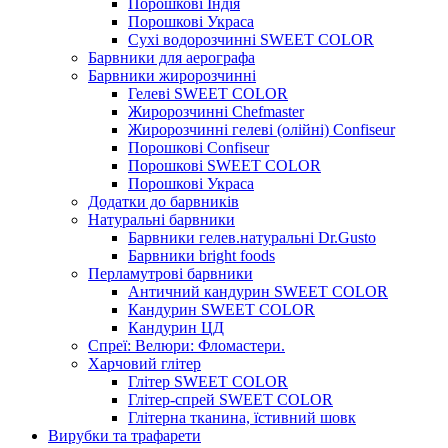
Порошкові Індія
Порошкові Украса
Сухі водорозчинні SWEET COLOR
Барвники для аерографа
Барвники жиророзчинні
Гелеві SWEET COLOR
Жиророзчинні Chefmaster
Жиророзчинні гелеві (олійні) Confiseur
Порошкові Confiseur
Порошкові SWEET COLOR
Порошкові Украса
Додатки до барвників
Натуральні барвники
Барвники гелев.натуральні Dr.Gusto
Барвники bright foods
Перламутрові барвники
Античний кандурин SWEET COLOR
Кандурин SWEET COLOR
Кандурин ЦД
Спреї: Велюри: Фломастери.
Харчовий глітер
Глітер SWEET COLOR
Глітер-спрей SWEET COLOR
Глітерна тканина, їстивний шовк
Вирубки та трафарети