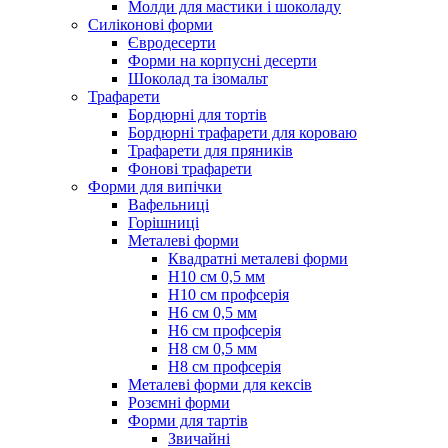
Молди для мастики і шоколаду
Силіконові форми
Євродесерти
Форми на корпусні десерти
Шоколад та ізомальт
Трафарети
Бордюрні для тортів
Бордюрні трафарети для короваю
Трафарети для пряників
Фонові трафарети
Форми для випічки
Вафельниці
Горішниці
Металеві форми
Квадратні металеві форми
Н10 см 0,5 мм
Н10 см профсерія
Н6 см 0,5 мм
Н6 см профсерія
Н8 см 0,5 мм
Н8 см профсерія
Металеві форми для кексів
Розємні форми
Форми для тартів
Звичайні