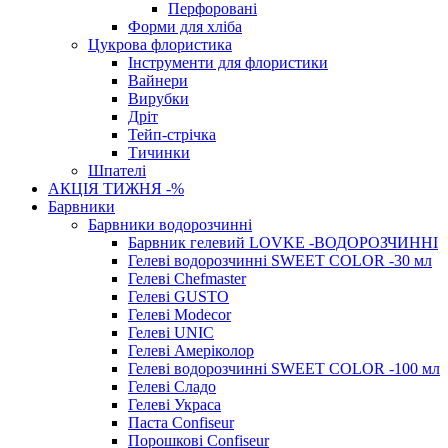
Перфоровані
Форми для хліба
Цукрова флористика
Інструменти для флористики
Вайнери
Вирубки
Дріт
Тейп-стрічка
Тичинки
Шпателі
АКЦІЯ ТИЖНЯ -%
Барвники
Барвники водорозчинні
Барвник гелевий LOVKE -ВОДОРОЗЧИННІ
Гелеві водорозчинні SWEET COLOR -30 мл
Гелеві Chefmaster
Гелеві GUSTO
Гелеві Modecor
Гелеві UNIC
Гелеві Амеріколор
Гелеві водорозчинні SWEET COLOR -100 мл
Гелеві Сладо
Гелеві Украса
Паста Confiseur
Порошкові Confiseur