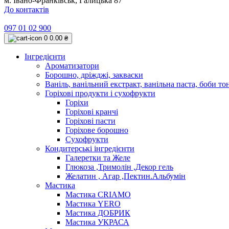
м. Івано-Франківськ, Галицька 87
До контактів
097 01 02 900
0
0.00 ₴
Інгредієнти
Ароматизатори
Борошно, дріжджі, закваски
Ваніль, ванільний екстракт, ванільна паста, боби то
Горіхові продукти і сухофрукти
Горіхи
Горіхові кранчі
Горіхові пасти
Горіхове борошно
Сухофрукти
Кондитерські інгредієнти
Галеретки та Желе
Глюкоза ,Тримолін ,Декор гель
Желатин , Агар ,Пектин.Альбумін
Мастика
Мастика CRIAMO
Мастика YERO
Мастика ДОБРИК
Мастика УКРАСА