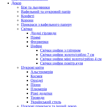
Декор
Бізе та льодяники
Вафельний та цукровий папір
Конфеті
Корони
Прикраси з вафельного паперу
Свічки
Діодні гірлянди
Прямі
Феєрверки
Цифри
Свічки цифри з глітером
Свічки цифри золото/срібло 7 см
Свічки цифри міні золото/срібло 4 см
Свічки цифри повітр.куля
Цукрові квіти
Альстромерія
Космея
Орхідеї
Піони
Плюмерія
Різні додатки
Троянди
Український стиль
Цукрові прикраси та інший декор