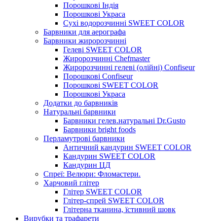
Порошкові Індія
Порошкові Украса
Сухі водорозчинні SWEET COLOR
Барвники для аерографа
Барвники жиророзчинні
Гелеві SWEET COLOR
Жиророзчинні Chefmaster
Жиророзчинні гелеві (олійні) Confiseur
Порошкові Confiseur
Порошкові SWEET COLOR
Порошкові Украса
Додатки до барвників
Натуральні барвники
Барвники гелев.натуральні Dr.Gusto
Барвники bright foods
Перламутрові барвники
Античний кандурин SWEET COLOR
Кандурин SWEET COLOR
Кандурин ЦД
Спреї: Велюри: Фломастери.
Харчовий глітер
Глітер SWEET COLOR
Глітер-спрей SWEET COLOR
Глітерна тканина, їстивний шовк
Вирубки та трафарети