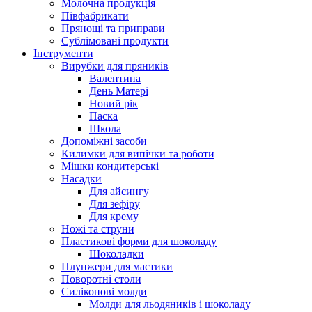
Молочна продукція
Півфабрикати
Прянощі та приправи
Сублімовані продукти
Інструменти
Вирубки для пряників
Валентина
День Матері
Новий рік
Паска
Школа
Допоміжні засоби
Килимки для випічки та роботи
Мішки кондитерські
Насадки
Для айсингу
Для зефіру
Для крему
Ножі та струни
Пластикові форми для шоколаду
Шоколадки
Плунжери для мастики
Поворотні столи
Силіконові молди
Молди для льодяників і шоколаду