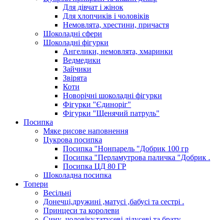
Для дівчат і жінок
Для хлопчиків і чоловіків
Немовлята, хрестини, причастя
Шоколадні сфери
Шоколадні фігурки
Ангелики, немовлята, хмаринки
Ведмедики
Зайчики
Звірята
Коти
Новорічні шоколадні фігурки
Фігурки "Єдиноріг"
Фігурки "Щенячий патруль"
Посипка
Мяке рисове наповнення
Цукрова посипка
Посипка "Нонпарель "Добрик 100 гр
Посипка "Перламутрова паличка "Добрик .
Посипка ЦД 80 ГР
Шоколадна посипка
Топери
Весільні
Донечці,дружині ,матусі ,бабусі та сестрі .
Принцеси та королеви
Сину ,чоловіку,татусеві,дідусеві та брату.