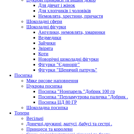
Для дівчат і жінок
Для хлопчиків і чоловіків
Немовлята, хрестини, причастя
Шоколадні сфери
Шоколадні фігурки
Ангелики, немовлята, хмаринки
Ведмедики
Зайчики
Звірята
Коти
Новорічні шоколадні фігурки
Фігурки "Єдиноріг"
Фігурки "Щенячий патруль"
Посипка
Мяке рисове наповнення
Цукрова посипка
Посипка "Нонпарель "Добрик 100 гр
Посипка "Перламутрова паличка "Добрик .
Посипка ЦД 80 ГР
Шоколадна посипка
Топери
Весільні
Донечці,дружині ,матусі ,бабусі та сестрі .
Принцеси та королеви