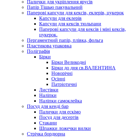
Палички для укріплення ярусів
Папір Тішью пакувальний
Паперові капсули для кексів, еклерів, цукерок
Капсули для еклерів
Капсули для кексів тюльпани
Паперові капсули для кексів і міні кексів,
цукерок.
Пергаментний папір, плівка, фольга
Пластикова упаковка
Поліграфія
Бірки
Бірки Великодні
Бірки до дня св.ВАЛЕНТИНА
Новорічні
Осінні
Патріотичні
Листівки
Наліпки
Наліпки самоклейка
Посуд для кенді бар
Палички для ескімо
Посуд для десертів
Стакани
Шпажки ложечки вилки
Стрічка бордюрна