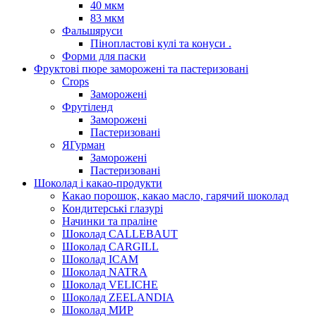
40 мкм
83 мкм
Фальшяруси
Пінопластові кулі та конуси .
Форми для паски
Фруктові пюре заморожені та пастеризовані
Crops
Заморожені
Фрутіленд
Заморожені
Пастеризовані
ЯГурман
Заморожені
Пастеризовані
Шоколад і какао-продукти
Какао порошок, какао масло, гарячий шоколад
Кондитерські глазурі
Начинки та праліне
Шоколад CALLEBAUT
Шоколад CARGILL
Шоколад ICAM
Шоколад NATRA
Шоколад VELICHE
Шоколад ZEELANDIA
Шоколад МИР