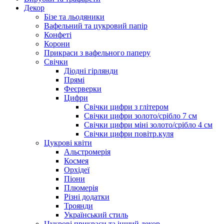
Декор
Бізе та льодяники
Вафельний та цукровий папір
Конфеті
Корони
Прикраси з вафельного паперу
Свічки
Діодні гірлянди
Прямі
Феєрверки
Цифри
Свічки цифри з глітером
Свічки цифри золото/срібло 7 см
Свічки цифри міні золото/срібло 4 см
Свічки цифри повітр.куля
Цукрові квіти
Альстромерія
Космея
Орхідеї
Піони
Плюмерія
Різні додатки
Троянди
Український стиль
Цукрові прикраси та інший декор