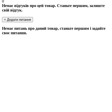
0
Немає відгуків про цей товар. Станьте першим, залиште
свій відгук.
+ Додати питання
Немає питань про даний товар, станьте першим і задайте
своє питання.
ДОДАТИ ПИТАННЯ
Якщо у Вас є питання по цьому товару, заповніть форму