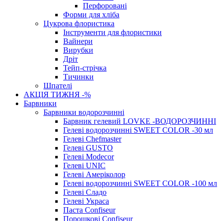
Перфоровані
Форми для хліба
Цукрова флористика
Інструменти для флористики
Вайнери
Вирубки
Дріт
Тейп-стрічка
Тичинки
Шпателі
АКЦІЯ ТИЖНЯ -%
Барвники
Барвники водорозчинні
Барвник гелевий LOVKE -ВОДОРОЗЧИННІ
Гелеві водорозчинні SWEET COLOR -30 мл
Гелеві Chefmaster
Гелеві GUSTO
Гелеві Modecor
Гелеві UNIC
Гелеві Амеріколор
Гелеві водорозчинні SWEET COLOR -100 мл
Гелеві Сладо
Гелеві Украса
Паста Confiseur
Порошкові Confiseur