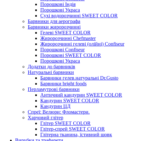
Порошкові Індія
Порошкові Украса
Сухі водорозчинні SWEET COLOR
Барвники для аерографа
Барвники жиророзчинні
Гелеві SWEET COLOR
Жиророзчинні Chefmaster
Жиророзчинні гелеві (олійні) Confiseur
Порошкові Confiseur
Порошкові SWEET COLOR
Порошкові Украса
Додатки до барвників
Натуральні барвники
Барвники гелев.натуральні Dr.Gusto
Барвники bright foods
Перламутрові барвники
Античний кандурин SWEET COLOR
Кандурин SWEET COLOR
Кандурин ЦД
Спреї: Велюри: Фломастери.
Харчовий глітер
Глітер SWEET COLOR
Глітер-спрей SWEET COLOR
Глітерна тканина, їстивний шовк
Вирубки та трафарети