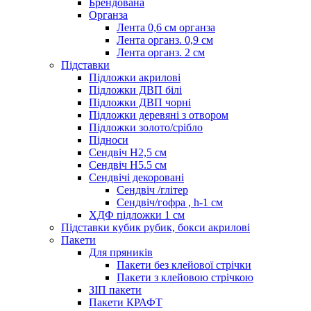
Брендована
Органза
Лента 0,6 см органза
Лента органз. 0,9 см
Лента органз. 2 см
Підставки
Підложки акрилові
Підложки ДВП білі
Підложки ДВП чорні
Підложки деревяні з отвором
Підложки золото/срібло
Підноси
Сендвіч H2,5 см
Сендвіч H5.5 см
Сендвічі декоровані
Сендвіч /глітер
Сендвіч/гофра , h-1 см
ХДФ підложки 1 см
Підставки кубик рубик, бокси акрилові
Пакети
Для пряників
Пакети без клейової стрічки
Пакети з клейовою стрічкою
ЗІП пакети
Пакети КРАФТ