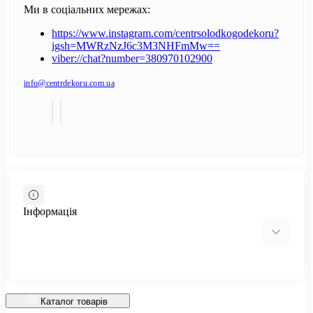
Ми в соціальних мережах:
https://www.instagram.com/centrsolodkogodekoru?
igsh=MWRzNzJ6c3M3NHFmMw==
viber://chat?number=380970102900
info@centrdekoru.com.ua
Інформація
Відгуки про магазин
Доставка
Каталог товарів