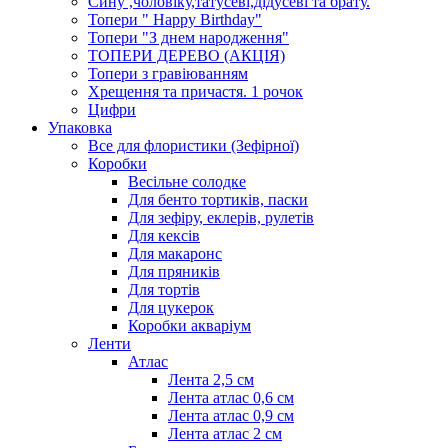
Сину ,чоловіку,татусеві,дідусеві та брату.
Топери " Happy Birthday"
Топери "З днем народження"
ТОПЕРИ ДЕРЕВО (АКЦІЯ)
Топери з гравіюванням
Хрещення та причастя. 1 рочок
Цифри
Упаковка
Все для флористики (Зефірної)
Коробки
Весільне солодке
Для бенто тортиків, паски
Для зефіру, еклерів, рулетів
Для кексів
Для макаронс
Для пряників
Для тортів
Для цукерок
Коробки акваріум
Ленти
Атлас
Лента 2,5 см
Лента атлас 0,6 см
Лента атлас 0,9 см
Лента атлас 2 см