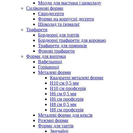
Молди для мастики і шоколаду
Силіконові форми
Євродесерти
Форми на корпусні десерти
Шоколад та ізомальт
Трафарети
Бордюрні для тортів
Бордюрні трафарети для короваю
Трафарети для пряників
Фонові трафарети
Форми для випічки
Вафельниці
Горішниці
Металеві форми
Квадратні металеві форми
Н10 см 0,5 мм
Н10 см профсерія
Н6 см 0,5 мм
Н6 см профсерія
Н8 см 0,5 мм
Н8 см профсерія
Металеві форми для кексів
Розємні форми
Форми для тартів
Звичайні