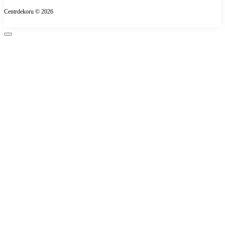
Про магазин
Centrdekoru © 2026
Оплата
Контакти
Повернення товару
Карта сайту
Виробники
Подарункові сертифікати
Акції