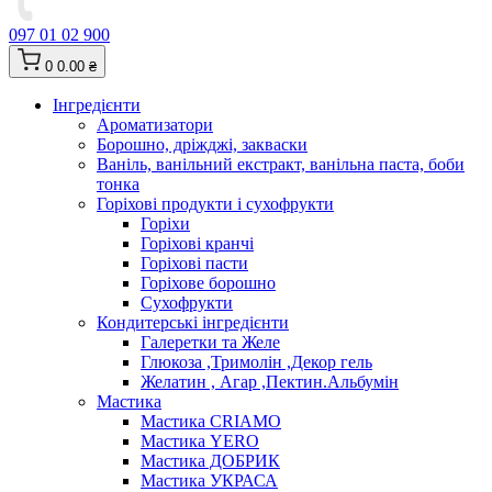
097 01 02 900
0
0.00 ₴
Інгредієнти
Ароматизатори
Борошно, дріжджі, закваски
Ваніль, ванільний екстракт, ванільна паста, боби
тонка
Горіхові продукти і сухофрукти
Горіхи
Горіхові кранчі
Горіхові пасти
Горіхове борошно
Сухофрукти
Кондитерські інгредієнти
Галеретки та Желе
Глюкоза ,Тримолін ,Декор гель
Желатин , Агар ,Пектин.Альбумін
Мастика
Мастика CRIAMO
Мастика YERO
Мастика ДОБРИК
Мастика УКРАСА