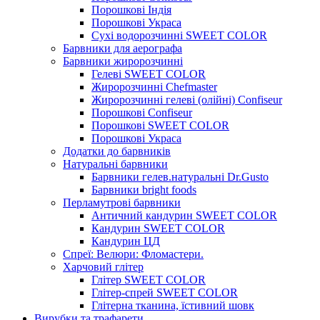
Порошкові Індія
Порошкові Украса
Сухі водорозчинні SWEET COLOR
Барвники для аерографа
Барвники жиророзчинні
Гелеві SWEET COLOR
Жиророзчинні Chefmaster
Жиророзчинні гелеві (олійні) Confiseur
Порошкові Confiseur
Порошкові SWEET COLOR
Порошкові Украса
Додатки до барвників
Натуральні барвники
Барвники гелев.натуральні Dr.Gusto
Барвники bright foods
Перламутрові барвники
Античний кандурин SWEET COLOR
Кандурин SWEET COLOR
Кандурин ЦД
Спреї: Велюри: Фломастери.
Харчовий глітер
Глітер SWEET COLOR
Глітер-спрей SWEET COLOR
Глітерна тканина, їстивний шовк
Вирубки та трафарети