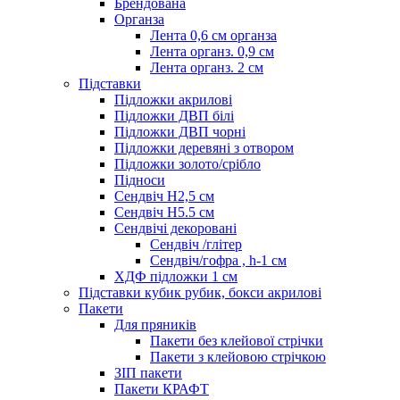
Брендована
Органза
Лента 0,6 см органза
Лента органз. 0,9 см
Лента органз. 2 см
Підставки
Підложки акрилові
Підложки ДВП білі
Підложки ДВП чорні
Підложки деревяні з отвором
Підложки золото/срібло
Підноси
Сендвіч H2,5 см
Сендвіч H5.5 см
Сендвічі декоровані
Сендвіч /глітер
Сендвіч/гофра , h-1 см
ХДФ підложки 1 см
Підставки кубик рубик, бокси акрилові
Пакети
Для пряників
Пакети без клейової стрічки
Пакети з клейовою стрічкою
ЗІП пакети
Пакети КРАФТ