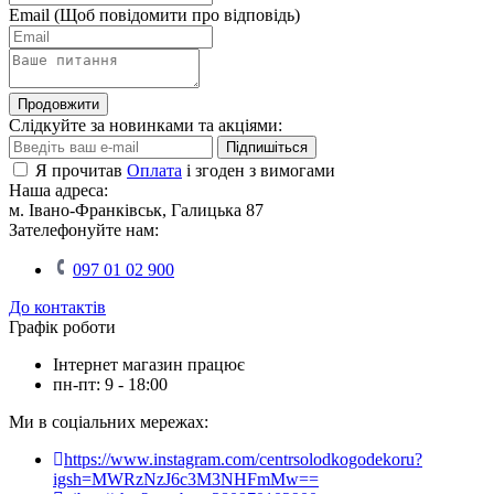
Email
(Щоб повідомити про відповідь)
Продовжити
Слідкуйте за новинками та акціями:
Підпишіться
Я прочитав
Оплата
і згоден з вимогами
Наша адреса:
м. Івано-Франківськ, Галицька 87
Зателефонуйте нам:
097 01 02 900
До контактів
Графік роботи
Інтернет магазин працює
пн-пт: 9 - 18:00
Ми в соціальних мережах:
https://www.instagram.com/centrsolodkogodekoru?
igsh=MWRzNzJ6c3M3NHFmMw==