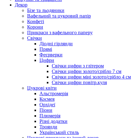
Декор
Бізе та льодяники
Вафельний та цукровий папір
Конфеті
Корони
Прикраси з вафельного паперу
Свічки
Діодні гірлянди
Прямі
Феєрверки
Цифри
Свічки цифри з глітером
Свічки цифри золото/срібло 7 см
Свічки цифри міні золото/срібло 4 см
Свічки цифри повітр.куля
Цукрові квіти
Альстромерія
Космея
Орхідеї
Піони
Плюмерія
Різні додатки
Троянди
Український стиль
Цукрові прикраси та інший декор