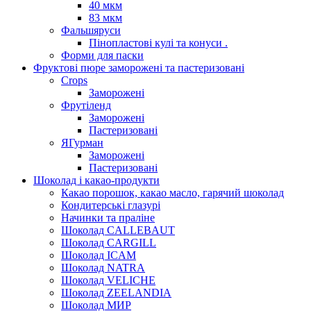
40 мкм
83 мкм
Фальшяруси
Пінопластові кулі та конуси .
Форми для паски
Фруктові пюре заморожені та пастеризовані
Crops
Заморожені
Фрутіленд
Заморожені
Пастеризовані
ЯГурман
Заморожені
Пастеризовані
Шоколад і какао-продукти
Какао порошок, какао масло, гарячий шоколад
Кондитерські глазурі
Начинки та праліне
Шоколад CALLEBAUT
Шоколад CARGILL
Шоколад ICAM
Шоколад NATRA
Шоколад VELICHE
Шоколад ZEELANDIA
Шоколад МИР