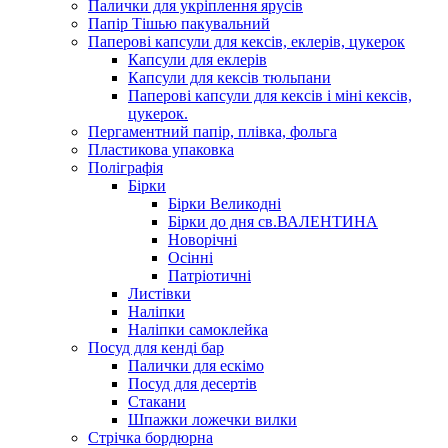
Палички для укріплення ярусів
Папір Тішью пакувальний
Паперові капсули для кексів, еклерів, цукерок
Капсули для еклерів
Капсули для кексів тюльпани
Паперові капсули для кексів і міні кексів,
цукерок.
Пергаментний папір, плівка, фольга
Пластикова упаковка
Поліграфія
Бірки
Бірки Великодні
Бірки до дня св.ВАЛЕНТИНА
Новорічні
Осінні
Патріотичні
Листівки
Наліпки
Наліпки самоклейка
Посуд для кенді бар
Палички для ескімо
Посуд для десертів
Стакани
Шпажки ложечки вилки
Стрічка бордюрна