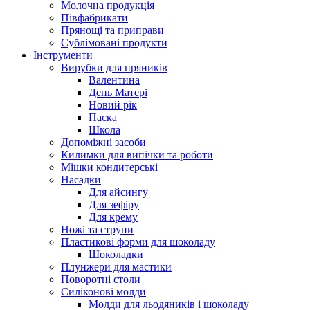
Молочна продукція
Півфабрикати
Прянощі та приправи
Сублімовані продукти
Інструменти
Вирубки для пряників
Валентина
День Матері
Новий рік
Паска
Школа
Допоміжні засоби
Килимки для випічки та роботи
Мішки кондитерські
Насадки
Для айсингу
Для зефіру
Для крему
Ножі та струни
Пластикові форми для шоколаду
Шоколадки
Плунжери для мастики
Поворотні столи
Силіконові молди
Молди для льодяників і шоколаду