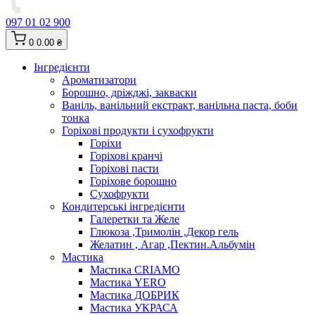
097 01 02 900
0
0.00 ₴
Інгредієнти
Ароматизатори
Борошно, дріжджі, закваски
Ваніль, ванільний екстракт, ванільна паста, боби
тонка
Горіхові продукти і сухофрукти
Горіхи
Горіхові кранчі
Горіхові пасти
Горіхове борошно
Сухофрукти
Кондитерські інгредієнти
Галеретки та Желе
Глюкоза ,Тримолін ,Декор гель
Желатин , Агар ,Пектин.Альбумін
Мастика
Мастика CRIAMO
Мастика YERO
Мастика ДОБРИК
Мастика УКРАСА