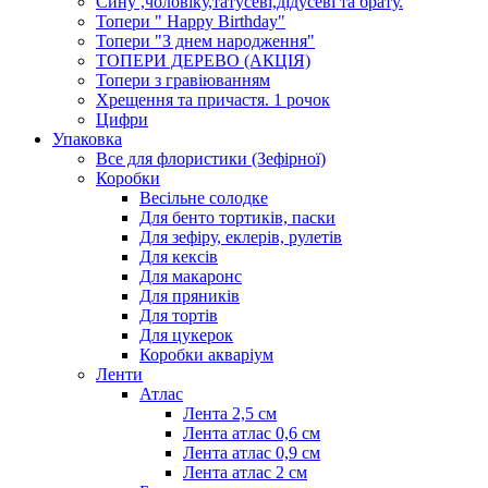
Сину ,чоловіку,татусеві,дідусеві та брату.
Топери " Happy Birthday"
Топери "З днем народження"
ТОПЕРИ ДЕРЕВО (АКЦІЯ)
Топери з гравіюванням
Хрещення та причастя. 1 рочок
Цифри
Упаковка
Все для флористики (Зефірної)
Коробки
Весільне солодке
Для бенто тортиків, паски
Для зефіру, еклерів, рулетів
Для кексів
Для макаронс
Для пряників
Для тортів
Для цукерок
Коробки акваріум
Ленти
Атлас
Лента 2,5 см
Лента атлас 0,6 см
Лента атлас 0,9 см
Лента атлас 2 см