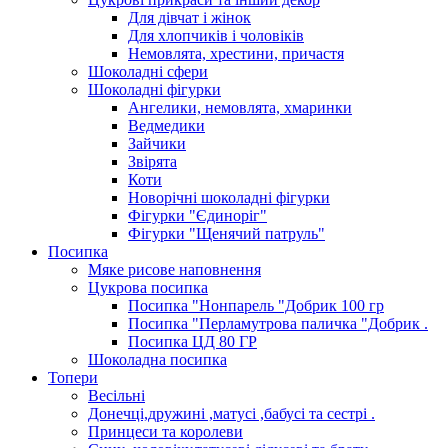
Для дівчат і жінок
Для хлопчиків і чоловіків
Немовлята, хрестини, причастя
Шоколадні сфери
Шоколадні фігурки
Ангелики, немовлята, хмаринки
Ведмедики
Зайчики
Звірята
Коти
Новорічні шоколадні фігурки
Фігурки "Єдиноріг"
Фігурки "Щенячий патруль"
Посипка
Мяке рисове наповнення
Цукрова посипка
Посипка "Нонпарель "Добрик 100 гр
Посипка "Перламутрова паличка "Добрик .
Посипка ЦД 80 ГР
Шоколадна посипка
Топери
Весільні
Донечці,дружині ,матусі ,бабусі та сестрі .
Принцеси та королеви