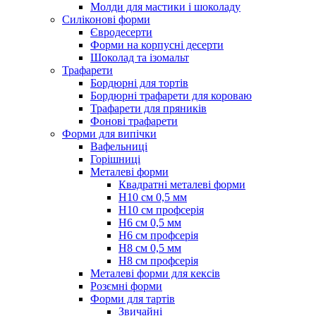
Молди для мастики і шоколаду
Силіконові форми
Євродесерти
Форми на корпусні десерти
Шоколад та ізомальт
Трафарети
Бордюрні для тортів
Бордюрні трафарети для короваю
Трафарети для пряників
Фонові трафарети
Форми для випічки
Вафельниці
Горішниці
Металеві форми
Квадратні металеві форми
Н10 см 0,5 мм
Н10 см профсерія
Н6 см 0,5 мм
Н6 см профсерія
Н8 см 0,5 мм
Н8 см профсерія
Металеві форми для кексів
Розємні форми
Форми для тартів
Звичайні