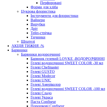
Перфоровані
Форми для хліба
Цукрова флористика
Інструменти для флористики
Вайнери
Вирубки
Дріт
Тейп-стрічка
Тичинки
Шпателі
АКЦІЯ ТИЖНЯ -%
Барвники
Барвники водорозчинні
Барвник гелевий LOVKE -ВОДОРОЗЧИННІ
Гелеві водорозчинні SWEET COLOR -30 мл
Гелеві Chefmaster
Гелеві GUSTO
Гелеві Modecor
Гелеві UNIC
Гелеві Амеріколор
Гелеві водорозчинні SWEET COLOR -100 мл
Гелеві Сладо
Гелеві Украса
Паста Confiseur
Порошкові Confiseur