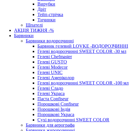
Вирубки
Дріт
Тейп-стрічка
Тичинки
Шпателі
АКЦІЯ ТИЖНЯ -%
Барвники
Барвники водорозчинні
Барвник гелевий LOVKE -ВОДОРОЗЧИННІ
Гелеві водорозчинні SWEET COLOR -30 мл
Гелеві Chefmaster
Гелеві GUSTO
Гелеві Modecor
Гелеві UNIC
Гелеві Амеріколор
Гелеві водорозчинні SWEET COLOR -100 мл
Гелеві Сладо
Гелеві Украса
Паста Confiseur
Порошкові Confiseur
Порошкові Індія
Порошкові Украса
Сухі водорозчинні SWEET COLOR
Барвники для аерографа
Барвники жиророзчинні