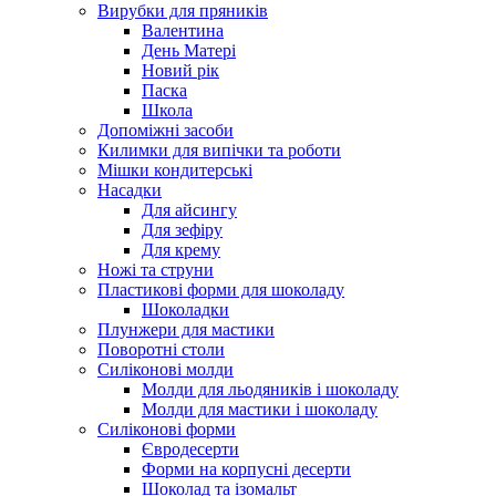
Вирубки для пряників
Валентина
День Матері
Новий рік
Паска
Школа
Допоміжні засоби
Килимки для випічки та роботи
Мішки кондитерські
Насадки
Для айсингу
Для зефіру
Для крему
Ножі та струни
Пластикові форми для шоколаду
Шоколадки
Плунжери для мастики
Поворотні столи
Силіконові молди
Молди для льодяників і шоколаду
Молди для мастики і шоколаду
Силіконові форми
Євродесерти
Форми на корпусні десерти
Шоколад та ізомальт