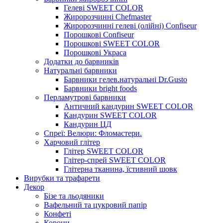
Гелеві SWEET COLOR
Жиророзчинні Chefmaster
Жиророзчинні гелеві (олійні) Confiseur
Порошкові Confiseur
Порошкові SWEET COLOR
Порошкові Украса
Додатки до барвників
Натуральні барвники
Барвники гелев.натуральні Dr.Gusto
Барвники bright foods
Перламутрові барвники
Античний кандурин SWEET COLOR
Кандурин SWEET COLOR
Кандурин ЦД
Спреї: Велюри: Фломастери.
Харчовий глітер
Глітер SWEET COLOR
Глітер-спрей SWEET COLOR
Глітерна тканина, їстивний шовк
Вирубки та трафарети
Декор
Бізе та льодяники
Вафельний та цукровий папір
Конфеті
Корони