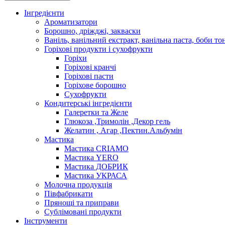
Інгредієнти
Ароматизатори
Борошно, дріжджі, закваски
Ваніль, ванільний екстракт, ванільна паста, боби то
Горіхові продукти і сухофрукти
Горіхи
Горіхові кранчі
Горіхові пасти
Горіхове борошно
Сухофрукти
Кондитерські інгредієнти
Галеретки та Желе
Глюкоза ,Тримолін ,Декор гель
Желатин , Агар ,Пектин.Альбумін
Мастика
Мастика CRIAMO
Мастика YERO
Мастика ДОБРИК
Мастика УКРАСА
Молочна продукція
Півфабрикати
Прянощі та приправи
Сублімовані продукти
Інструменти