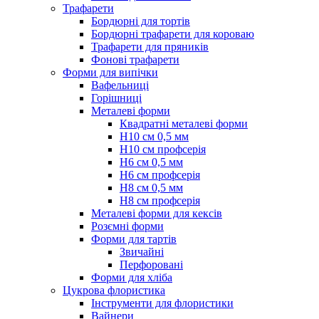
Трафарети
Бордюрні для тортів
Бордюрні трафарети для короваю
Трафарети для пряників
Фонові трафарети
Форми для випічки
Вафельниці
Горішниці
Металеві форми
Квадратні металеві форми
Н10 см 0,5 мм
Н10 см профсерія
Н6 см 0,5 мм
Н6 см профсерія
Н8 см 0,5 мм
Н8 см профсерія
Металеві форми для кексів
Розємні форми
Форми для тартів
Звичайні
Перфоровані
Форми для хліба
Цукрова флористика
Інструменти для флористики
Вайнери