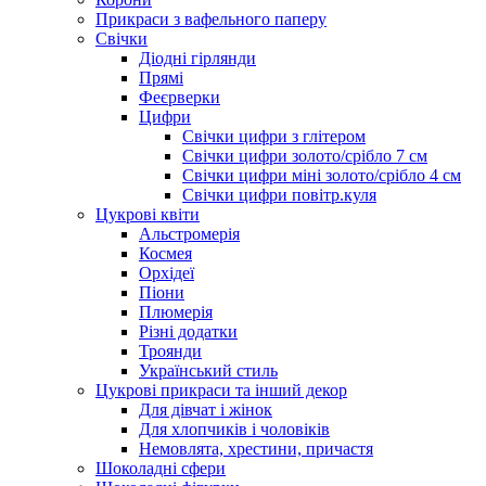
Прикраси з вафельного паперу
Свічки
Діодні гірлянди
Прямі
Феєрверки
Цифри
Свічки цифри з глітером
Свічки цифри золото/срібло 7 см
Свічки цифри міні золото/срібло 4 см
Свічки цифри повітр.куля
Цукрові квіти
Альстромерія
Космея
Орхідеї
Піони
Плюмерія
Різні додатки
Троянди
Український стиль
Цукрові прикраси та інший декор
Для дівчат і жінок
Для хлопчиків і чоловіків
Немовлята, хрестини, причастя
Шоколадні сфери