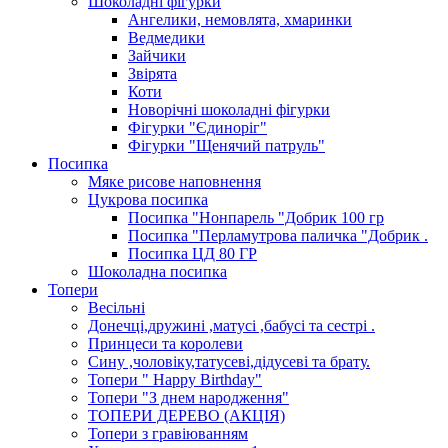
Шоколадні фігурки
Ангелики, немовлята, хмаринки
Ведмедики
Зайчики
Звірята
Коти
Новорічні шоколадні фігурки
Фігурки "Єдиноріг"
Фігурки "Щенячий патруль"
Посипка
Мяке рисове наповнення
Цукрова посипка
Посипка "Нонпарель "Добрик 100 гр
Посипка "Перламутрова паличка "Добрик .
Посипка ЦД 80 ГР
Шоколадна посипка
Топери
Весільні
Донечці,дружині ,матусі ,бабусі та сестрі .
Принцеси та королеви
Сину ,чоловіку,татусеві,дідусеві та брату.
Топери " Happy Birthday"
Топери "З днем народження"
ТОПЕРИ ДЕРЕВО (АКЦІЯ)
Топери з гравіюванням