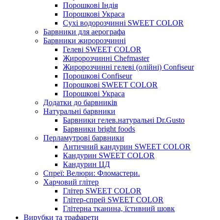
Порошкові Індія
Порошкові Украса
Сухі водорозчинні SWEET COLOR
Барвники для аерографа
Барвники жиророзчинні
Гелеві SWEET COLOR
Жиророзчинні Chefmaster
Жиророзчинні гелеві (олійні) Confiseur
Порошкові Confiseur
Порошкові SWEET COLOR
Порошкові Украса
Додатки до барвників
Натуральні барвники
Барвники гелев.натуральні Dr.Gusto
Барвники bright foods
Перламутрові барвники
Античний кандурин SWEET COLOR
Кандурин SWEET COLOR
Кандурин ЦД
Спреї: Велюри: Фломастери.
Харчовий глітер
Глітер SWEET COLOR
Глітер-спрей SWEET COLOR
Глітерна тканина, їстивний шовк
Вирубки та трафарети