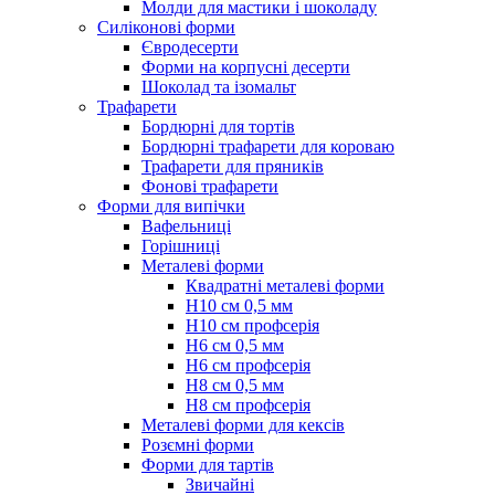
Молди для мастики і шоколаду
Силіконові форми
Євродесерти
Форми на корпусні десерти
Шоколад та ізомальт
Трафарети
Бордюрні для тортів
Бордюрні трафарети для короваю
Трафарети для пряників
Фонові трафарети
Форми для випічки
Вафельниці
Горішниці
Металеві форми
Квадратні металеві форми
Н10 см 0,5 мм
Н10 см профсерія
Н6 см 0,5 мм
Н6 см профсерія
Н8 см 0,5 мм
Н8 см профсерія
Металеві форми для кексів
Розємні форми
Форми для тартів
Звичайні