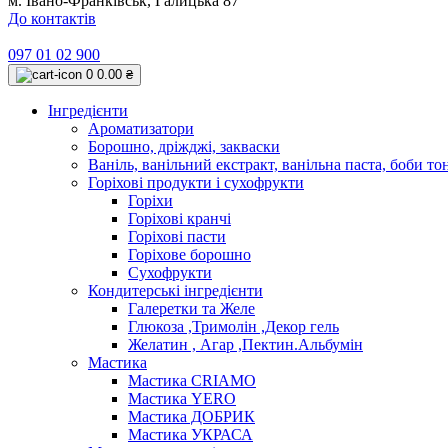
м. Івано-Франківськ, Галицька 87
До контактів
097 01 02 900
0
0.00 ₴
Інгредієнти
Ароматизатори
Борошно, дріжджі, закваски
Ваніль, ванільний екстракт, ванільна паста, боби то
Горіхові продукти і сухофрукти
Горіхи
Горіхові кранчі
Горіхові пасти
Горіхове борошно
Сухофрукти
Кондитерські інгредієнти
Галеретки та Желе
Глюкоза ,Тримолін ,Декор гель
Желатин , Агар ,Пектин.Альбумін
Мастика
Мастика CRIAMO
Мастика YERO
Мастика ДОБРИК
Мастика УКРАСА