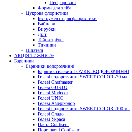
Перфоровані
Форми для хліба
Цукрова флористика
Інструменти для флористики
Вайнери
Вирубки
Дріт
Тейп-стрічка
Тичинки
Шпателі
АКЦІЯ ТИЖНЯ -%
Барвники
Барвники водорозчинні
Барвник гелевий LOVKE -ВОДОРОЗЧИННІ
Гелеві водорозчинні SWEET COLOR -30 мл
Гелеві Chefmaster
Гелеві GUSTO
Гелеві Modecor
Гелеві UNIC
Гелеві Амеріколор
Гелеві водорозчинні SWEET COLOR -100 мл
Гелеві Сладо
Гелеві Украса
Паста Confiseur
Порошкові Confiseur