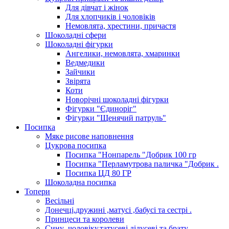
Для дівчат і жінок
Для хлопчиків і чоловіків
Немовлята, хрестини, причастя
Шоколадні сфери
Шоколадні фігурки
Ангелики, немовлята, хмаринки
Ведмедики
Зайчики
Звірята
Коти
Новорічні шоколадні фігурки
Фігурки "Єдиноріг"
Фігурки "Щенячий патруль"
Посипка
Мяке рисове наповнення
Цукрова посипка
Посипка "Нонпарель "Добрик 100 гр
Посипка "Перламутрова паличка "Добрик .
Посипка ЦД 80 ГР
Шоколадна посипка
Топери
Весільні
Донечці,дружині ,матусі ,бабусі та сестрі .
Принцеси та королеви
Сину ,чоловіку,татусеві,дідусеві та брату.