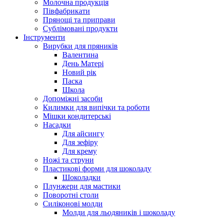
Молочна продукція
Півфабрикати
Прянощі та приправи
Сублімовані продукти
Інструменти
Вирубки для пряників
Валентина
День Матері
Новий рік
Паска
Школа
Допоміжні засоби
Килимки для випічки та роботи
Мішки кондитерські
Насадки
Для айсингу
Для зефіру
Для крему
Ножі та струни
Пластикові форми для шоколаду
Шоколадки
Плунжери для мастики
Поворотні столи
Силіконові молди
Молди для льодяників і шоколаду