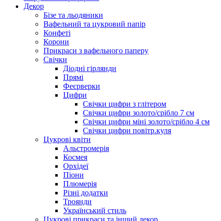
Декор
Бізе та льодяники
Вафельний та цукровий папір
Конфеті
Корони
Прикраси з вафельного паперу
Свічки
Діодні гірлянди
Прямі
Феєрверки
Цифри
Свічки цифри з глітером
Свічки цифри золото/срібло 7 см
Свічки цифри міні золото/срібло 4 см
Свічки цифри повітр.куля
Цукрові квіти
Альстромерія
Космея
Орхідеї
Піони
Плюмерія
Різні додатки
Троянди
Український стиль
Цукрові прикраси та інший декор