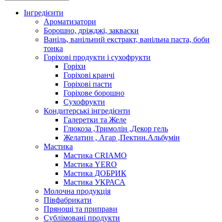
Інгредієнти
Ароматизатори
Борошно, дріжджі, закваски
Ваніль, ванільний екстракт, ванільна паста, боби
тонка
Горіхові продукти і сухофрукти
Горіхи
Горіхові кранчі
Горіхові пасти
Горіхове борошно
Сухофрукти
Кондитерські інгредієнти
Галеретки та Желе
Глюкоза ,Тримолін ,Декор гель
Желатин , Агар ,Пектин.Альбумін
Мастика
Мастика CRIAMO
Мастика YERO
Мастика ДОБРИК
Мастика УКРАСА
Молочна продукція
Півфабрикати
Прянощі та приправи
Сублімовані продукти