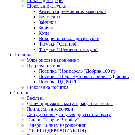
Шоколадні сфери
Шоколадні фігурки
Ангелики, немовлята, хмаринки
Ведмедики
Зайчики
Звірята
Коти
Новорічні шоколадні фігурки
Фігурки "Єдиноріг"
Фігурки "Щенячий патруль"
Посипка
Мяке рисове наповнення
Цукрова посипка
Посипка "Нонпарель "Добрик 100 гр
Посипка "Перламутрова паличка "Добрик .
Посипка ЦД 80 ГР
Шоколадна посипка
Топери
Весільні
Донечці,дружині ,матусі ,бабусі та сестрі .
Принцеси та королеви
Сину ,чоловіку,татусеві,дідусеві та брату.
Топери " Happy Birthday"
Топери "З днем народження"
ТОПЕРИ ДЕРЕВО (АКЦІЯ)