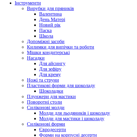
Інструменти
Вирубки для пряників
Валентина
День Матері
Новий рік
Паска
Школа
Допоміжні засоби
Килимки для випічки та роботи
Мішки кондитерські
Насадки
Для айсингу
Для зефіру
Для крему
Ножі та струни
Пластикові форми для шоколаду
Шоколадки
Плунжери для мастики
Поворотні столи
Силіконові молди
Молди для льодяників і шоколаду
Молди для мастики і шоколаду
Силіконові форми
Євродесерти
Форми на корпусні десерти