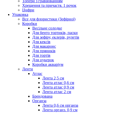
Топери з гравіюванням
Хрещення та причастя. 1 рочок
Цифри
Упаковка
Все для флористики (Зефірної)
Коробки
Весільне солодке
Для бенто тортиків, паски
Для зефіру, еклерів, рулетів
Для кексів
Для макаронс
Для пряників
Для тортів
Для цукерок
Коробки акваріум
Ленти
Атлас
Лента 2,5 см
Лента атлас 0,6 см
Лента атлас 0,9 см
Лента атлас 2 см
Брендована
Органза
Лента 0,6 см органза
Лента органз. 0,9 см