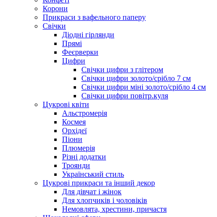
Корони
Прикраси з вафельного паперу
Свічки
Діодні гірлянди
Прямі
Феєрверки
Цифри
Свічки цифри з глітером
Свічки цифри золото/срібло 7 см
Свічки цифри міні золото/срібло 4 см
Свічки цифри повітр.куля
Цукрові квіти
Альстромерія
Космея
Орхідеї
Піони
Плюмерія
Різні додатки
Троянди
Український стиль
Цукрові прикраси та інший декор
Для дівчат і жінок
Для хлопчиків і чоловіків
Немовлята, хрестини, причастя