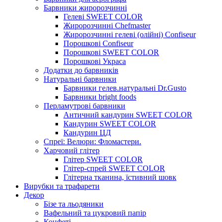
Барвники жиророзчинні
Гелеві SWEET COLOR
Жиророзчинні Chefmaster
Жиророзчинні гелеві (олійні) Confiseur
Порошкові Confiseur
Порошкові SWEET COLOR
Порошкові Украса
Додатки до барвників
Натуральні барвники
Барвники гелев.натуральні Dr.Gusto
Барвники bright foods
Перламутрові барвники
Античний кандурин SWEET COLOR
Кандурин SWEET COLOR
Кандурин ЦД
Спреї: Велюри: Фломастери.
Харчовий глітер
Глітер SWEET COLOR
Глітер-спрей SWEET COLOR
Глітерна тканина, їстивний шовк
Вирубки та трафарети
Декор
Бізе та льодяники
Вафельний та цукровий папір
Конфеті