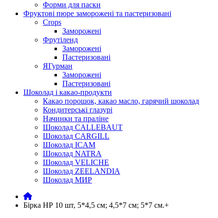
Форми для паски
Фруктові пюре заморожені та пастеризовані
Crops
Заморожені
Фрутіленд
Заморожені
Пастеризовані
ЯГурман
Заморожені
Пастеризовані
Шоколад і какао-продукти
Какао порошок, какао масло, гарячий шоколад
Кондитерські глазурі
Начинки та праліне
Шоколад CALLEBAUT
Шоколад CARGILL
Шоколад ICAM
Шоколад NATRA
Шоколад VELICHE
Шоколад ZEELANDIA
Шоколад МИР
Бірка НР 10 шт, 5*4,5 см; 4,5*7 см; 5*7 см.+