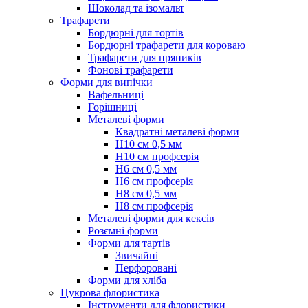
Шоколад та ізомальт
Трафарети
Бордюрні для тортів
Бордюрні трафарети для короваю
Трафарети для пряників
Фонові трафарети
Форми для випічки
Вафельниці
Горішниці
Металеві форми
Квадратні металеві форми
Н10 см 0,5 мм
Н10 см профсерія
Н6 см 0,5 мм
Н6 см профсерія
Н8 см 0,5 мм
Н8 см профсерія
Металеві форми для кексів
Розємні форми
Форми для тартів
Звичайні
Перфоровані
Форми для хліба
Цукрова флористика
Інструменти для флористики