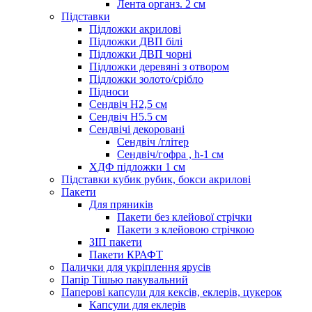
Лента органз. 2 см
Підставки
Підложки акрилові
Підложки ДВП білі
Підложки ДВП чорні
Підложки деревяні з отвором
Підложки золото/срібло
Підноси
Сендвіч H2,5 см
Сендвіч H5.5 см
Сендвічі декоровані
Сендвіч /глітер
Сендвіч/гофра , h-1 см
ХДФ підложки 1 см
Підставки кубик рубик, бокси акрилові
Пакети
Для пряників
Пакети без клейової стрічки
Пакети з клейовою стрічкою
ЗІП пакети
Пакети КРАФТ
Палички для укріплення ярусів
Папір Тішью пакувальний
Паперові капсули для кексів, еклерів, цукерок
Капсули для еклерів