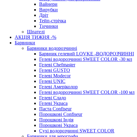
Вайнери
Вирубки
Дріт
Тейп-стрічка
Тичинки
Шпателі
АКЦІЯ ТИЖНЯ -%
Барвники
Барвники водорозчинні
Барвник гелевий LOVKE -ВОДОРОЗЧИННІ
Гелеві водорозчинні SWEET COLOR -30 мл
Гелеві Chefmaster
Гелеві GUSTO
Гелеві Modecor
Гелеві UNIC
Гелеві Амеріколор
Гелеві водорозчинні SWEET COLOR -100 мл
Гелеві Сладо
Гелеві Украса
Паста Confiseur
Порошкові Confiseur
Порошкові Індія
Порошкові Украса
Сухі водорозчинні SWEET COLOR
Барвники для аерографа