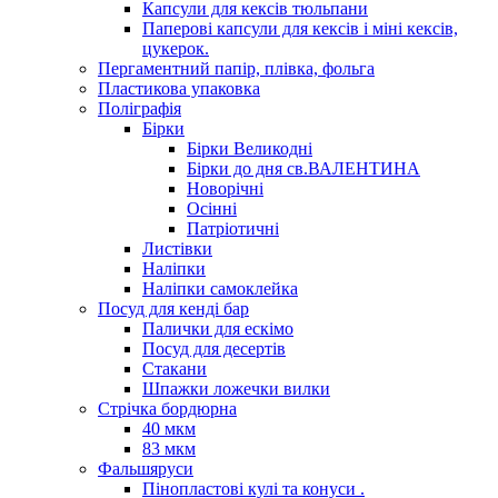
Капсули для кексів тюльпани
Паперові капсули для кексів і міні кексів,
цукерок.
Пергаментний папір, плівка, фольга
Пластикова упаковка
Поліграфія
Бірки
Бірки Великодні
Бірки до дня св.ВАЛЕНТИНА
Новорічні
Осінні
Патріотичні
Листівки
Наліпки
Наліпки самоклейка
Посуд для кенді бар
Палички для ескімо
Посуд для десертів
Стакани
Шпажки ложечки вилки
Стрічка бордюрна
40 мкм
83 мкм
Фальшяруси
Пінопластові кулі та конуси .