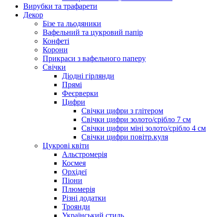
Вирубки та трафарети
Декор
Бізе та льодяники
Вафельний та цукровий папір
Конфеті
Корони
Прикраси з вафельного паперу
Свічки
Діодні гірлянди
Прямі
Феєрверки
Цифри
Свічки цифри з глітером
Свічки цифри золото/срібло 7 см
Свічки цифри міні золото/срібло 4 см
Свічки цифри повітр.куля
Цукрові квіти
Альстромерія
Космея
Орхідеї
Піони
Плюмерія
Різні додатки
Троянди
Український стиль