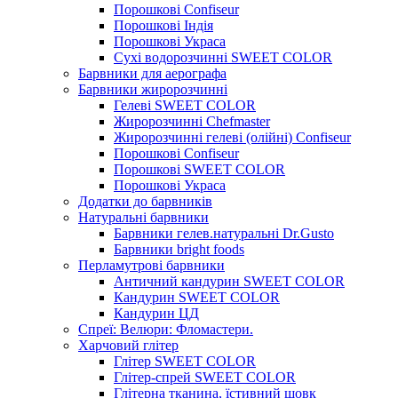
Порошкові Confiseur
Порошкові Індія
Порошкові Украса
Сухі водорозчинні SWEET COLOR
Барвники для аерографа
Барвники жиророзчинні
Гелеві SWEET COLOR
Жиророзчинні Chefmaster
Жиророзчинні гелеві (олійні) Confiseur
Порошкові Confiseur
Порошкові SWEET COLOR
Порошкові Украса
Додатки до барвників
Натуральні барвники
Барвники гелев.натуральні Dr.Gusto
Барвники bright foods
Перламутрові барвники
Античний кандурин SWEET COLOR
Кандурин SWEET COLOR
Кандурин ЦД
Спреї: Велюри: Фломастери.
Харчовий глітер
Глітер SWEET COLOR
Глітер-спрей SWEET COLOR
Глітерна тканина, їстивний шовк