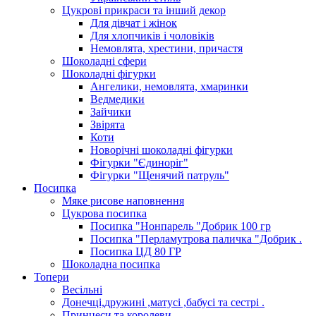
Цукрові прикраси та інший декор
Для дівчат і жінок
Для хлопчиків і чоловіків
Немовлята, хрестини, причастя
Шоколадні сфери
Шоколадні фігурки
Ангелики, немовлята, хмаринки
Ведмедики
Зайчики
Звірята
Коти
Новорічні шоколадні фігурки
Фігурки "Єдиноріг"
Фігурки "Щенячий патруль"
Посипка
Мяке рисове наповнення
Цукрова посипка
Посипка "Нонпарель "Добрик 100 гр
Посипка "Перламутрова паличка "Добрик .
Посипка ЦД 80 ГР
Шоколадна посипка
Топери
Весільні
Донечці,дружині ,матусі ,бабусі та сестрі .
Принцеси та королеви