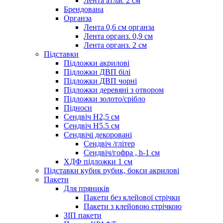
Лента атлас 2 см
Брендована
Органза
Лента 0,6 см органза
Лента органз. 0,9 см
Лента органз. 2 см
Підставки
Підложки акрилові
Підложки ДВП білі
Підложки ДВП чорні
Підложки деревяні з отвором
Підложки золото/срібло
Підноси
Сендвіч H2,5 см
Сендвіч H5.5 см
Сендвічі декоровані
Сендвіч /глітер
Сендвіч/гофра , h-1 см
ХДФ підложки 1 см
Підставки кубик рубик, бокси акрилові
Пакети
Для пряників
Пакети без клейової стрічки
Пакети з клейовою стрічкою
ЗІП пакети