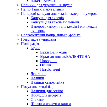
Пакети КРАФТ
Палички для укріплення ярусів
Папір Тішью пакувальний
Паперові капсули для кексів, еклерів, цукерок
Капсули для еклерів
Капсули для кексів тюльпани
Паперові капсули для кексів і міні кексів,
цукерок.
Пергаментний папір, плівка, фольга
Пластикова упаковка
Поліграфія
Бірки
Бірки Великодні
Бірки до дня св.ВАЛЕНТИНА
Новорічні
Осінні
Патріотичні
Листівки
Наліпки
Наліпки самоклейка
Посуд для кенді бар
Палички для ескімо
Посуд для десертів
Стакани
Шпажки ложечки вилки