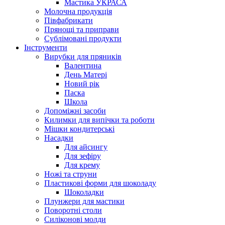
Мастика УКРАСА
Молочна продукція
Півфабрикати
Прянощі та приправи
Сублімовані продукти
Інструменти
Вирубки для пряників
Валентина
День Матері
Новий рік
Паска
Школа
Допоміжні засоби
Килимки для випічки та роботи
Мішки кондитерські
Насадки
Для айсингу
Для зефіру
Для крему
Ножі та струни
Пластикові форми для шоколаду
Шоколадки
Плунжери для мастики
Поворотні столи
Силіконові молди