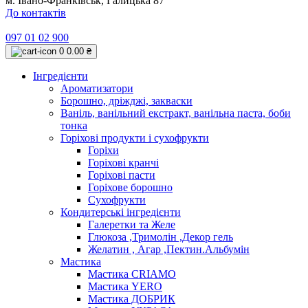
м. Івано-Франківськ, Галицька 87
До контактів
097 01 02 900
0
0.00 ₴
Інгредієнти
Ароматизатори
Борошно, дріжджі, закваски
Ваніль, ванільний екстракт, ванільна паста, боби
тонка
Горіхові продукти і сухофрукти
Горіхи
Горіхові кранчі
Горіхові пасти
Горіхове борошно
Сухофрукти
Кондитерські інгредієнти
Галеретки та Желе
Глюкоза ,Тримолін ,Декор гель
Желатин , Агар ,Пектин.Альбумін
Мастика
Мастика CRIAMO
Мастика YERO
Мастика ДОБРИК