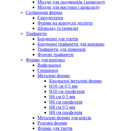
Молди для льодяників і шоколаду
Молди для мастики і шоколаду
Силіконові форми
Євродесерти
Форми на корпусні десерти
Шоколад та ізомальт
Трафарети
Бордюрні для тортів
Бордюрні трафарети для короваю
Трафарети для пряників
Фонові трафарети
Форми для випічки
Вафельниці
Горішниці
Металеві форми
Квадратні металеві форми
Н10 см 0,5 мм
Н10 см профсерія
Н6 см 0,5 мм
Н6 см профсерія
Н8 см 0,5 мм
Н8 см профсерія
Металеві форми для кексів
Розємні форми
Форми для тартів