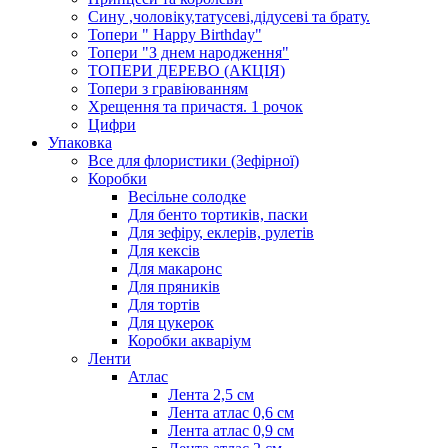
Сину ,чоловіку,татусеві,дідусеві та брату.
Топери " Happy Birthday"
Топери "З днем народження"
ТОПЕРИ ДЕРЕВО (АКЦІЯ)
Топери з гравіюванням
Хрещення та причастя. 1 рочок
Цифри
Упаковка
Все для флористики (Зефірної)
Коробки
Весільне солодке
Для бенто тортиків, паски
Для зефіру, еклерів, рулетів
Для кексів
Для макаронс
Для пряників
Для тортів
Для цукерок
Коробки акваріум
Ленти
Атлас
Лента 2,5 см
Лента атлас 0,6 см
Лента атлас 0,9 см