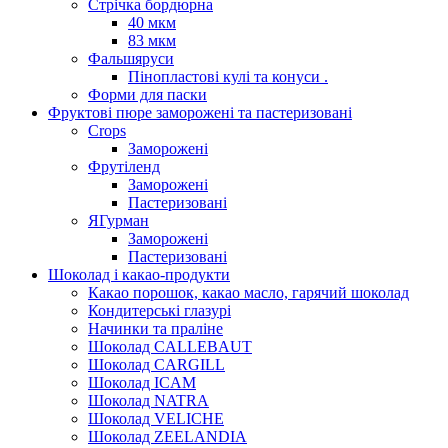
Стрічка бордюрна
40 мкм
83 мкм
Фальшяруси
Пінопластові кулі та конуси .
Форми для паски
Фруктові пюре заморожені та пастеризовані
Crops
Заморожені
Фрутіленд
Заморожені
Пастеризовані
ЯГурман
Заморожені
Пастеризовані
Шоколад і какао-продукти
Какао порошок, какао масло, гарячий шоколад
Кондитерські глазурі
Начинки та праліне
Шоколад CALLEBAUT
Шоколад CARGILL
Шоколад ICAM
Шоколад NATRA
Шоколад VELICHE
Шоколад ZEELANDIA