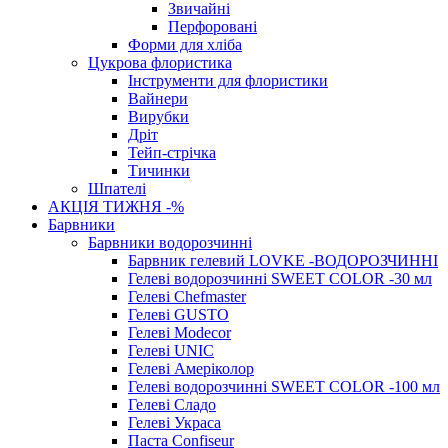
Звичайні
Перфоровані
Форми для хліба
Цукрова флористика
Інструменти для флористики
Вайнери
Вирубки
Дріт
Тейп-стрічка
Тичинки
Шпателі
АКЦІЯ ТИЖНЯ -%
Барвники
Барвники водорозчинні
Барвник гелевий LOVKE -ВОДОРОЗЧИННІ
Гелеві водорозчинні SWEET COLOR -30 мл
Гелеві Chefmaster
Гелеві GUSTO
Гелеві Modecor
Гелеві UNIC
Гелеві Амеріколор
Гелеві водорозчинні SWEET COLOR -100 мл
Гелеві Сладо
Гелеві Украса
Паста Confiseur