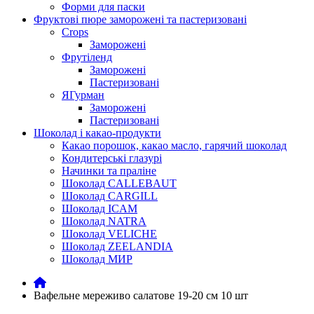
Форми для паски
Фруктові пюре заморожені та пастеризовані
Crops
Заморожені
Фрутіленд
Заморожені
Пастеризовані
ЯГурман
Заморожені
Пастеризовані
Шоколад і какао-продукти
Какао порошок, какао масло, гарячий шоколад
Кондитерські глазурі
Начинки та праліне
Шоколад CALLEBAUT
Шоколад CARGILL
Шоколад ICAM
Шоколад NATRA
Шоколад VELICHE
Шоколад ZEELANDIA
Шоколад МИР
Вафельне мереживо салатове 19-20 см 10 шт