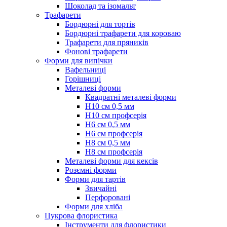
Шоколад та ізомальт
Трафарети
Бордюрні для тортів
Бордюрні трафарети для короваю
Трафарети для пряників
Фонові трафарети
Форми для випічки
Вафельниці
Горішниці
Металеві форми
Квадратні металеві форми
Н10 см 0,5 мм
Н10 см профсерія
Н6 см 0,5 мм
Н6 см профсерія
Н8 см 0,5 мм
Н8 см профсерія
Металеві форми для кексів
Розємні форми
Форми для тартів
Звичайні
Перфоровані
Форми для хліба
Цукрова флористика
Інструменти для флористики