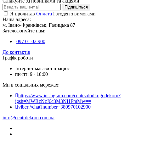
Слідкуйте за новинками та акціями:
Підпишіться
Я прочитав
Оплата
і згоден з вимогами
Наша адреса:
м. Івано-Франківськ, Галицька 87
Зателефонуйте нам:
097 01 02 900
До контактів
Графік роботи
Інтернет магазин працює
пн-пт: 9 - 18:00
Ми в соціальних мережах:
https://www.instagram.com/centrsolodkogodekoru?
igsh=MWRzNzJ6c3M3NHFmMw==
viber://chat?number=380970102900
info@centrdekoru.com.ua