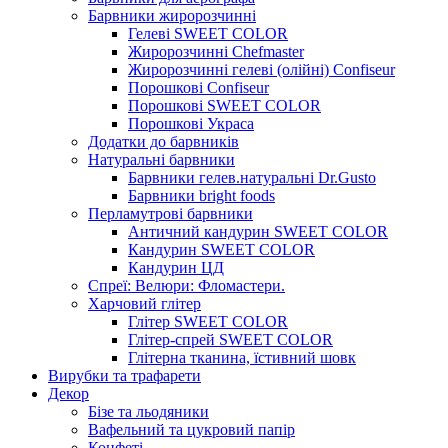
Барвники жиророзчинні
Гелеві SWEET COLOR
Жиророзчинні Chefmaster
Жиророзчинні гелеві (олійні) Confiseur
Порошкові Confiseur
Порошкові SWEET COLOR
Порошкові Украса
Додатки до барвників
Натуральні барвники
Барвники гелев.натуральні Dr.Gusto
Барвники bright foods
Перламутрові барвники
Античний кандурин SWEET COLOR
Кандурин SWEET COLOR
Кандурин ЦД
Спреї: Велюри: Фломастери.
Харчовий глітер
Глітер SWEET COLOR
Глітер-спрей SWEET COLOR
Глітерна тканина, їстивний шовк
Вирубки та трафарети
Декор
Бізе та льодяники
Вафельний та цукровий папір
Конфеті