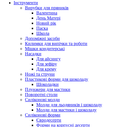
Інструменти
Вирубки для пряників
Валентина
День Матері
Новий рік
Паска
Школа
Допоміжні засоби
Килимки для випічки та роботи
Мішки кондитерські
Насадки
Для айсингу
Для зефіру
Для крему
Ножі та струни
Пластикові форми для шоколаду
Шоколадки
Плунжери для мастики
Поворотні столи
Силіконові молди
Молди для льодяників і шоколаду
Молди для мастики і шоколаду
Силіконові форми
Євродесерти
Форми на корпусні десерти