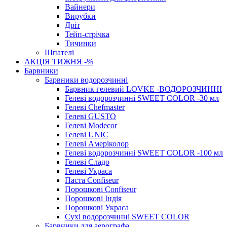
Вайнери
Вирубки
Дріт
Тейп-стрічка
Тичинки
Шпателі
АКЦІЯ ТИЖНЯ -%
Барвники
Барвники водорозчинні
Барвник гелевий LOVKE -ВОДОРОЗЧИННІ
Гелеві водорозчинні SWEET COLOR -30 мл
Гелеві Chefmaster
Гелеві GUSTO
Гелеві Modecor
Гелеві UNIC
Гелеві Амеріколор
Гелеві водорозчинні SWEET COLOR -100 мл
Гелеві Сладо
Гелеві Украса
Паста Confiseur
Порошкові Confiseur
Порошкові Індія
Порошкові Украса
Сухі водорозчинні SWEET COLOR
Барвники для аерографа