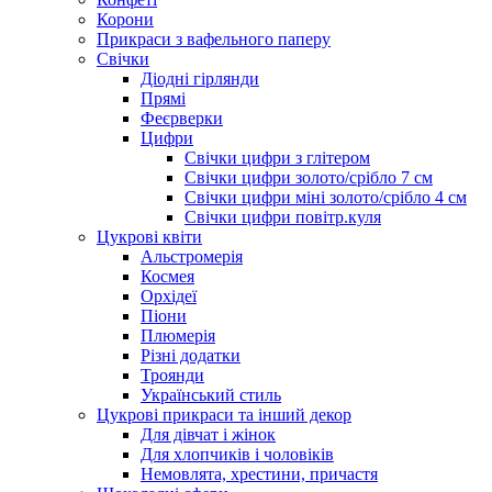
Корони
Прикраси з вафельного паперу
Свічки
Діодні гірлянди
Прямі
Феєрверки
Цифри
Свічки цифри з глітером
Свічки цифри золото/срібло 7 см
Свічки цифри міні золото/срібло 4 см
Свічки цифри повітр.куля
Цукрові квіти
Альстромерія
Космея
Орхідеї
Піони
Плюмерія
Різні додатки
Троянди
Український стиль
Цукрові прикраси та інший декор
Для дівчат і жінок
Для хлопчиків і чоловіків
Немовлята, хрестини, причастя