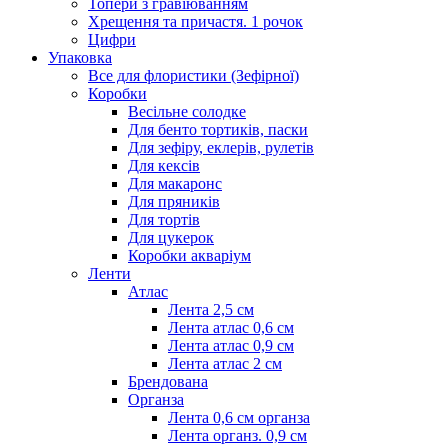
Топери з гравіюванням
Хрещення та причастя. 1 рочок
Цифри
Упаковка
Все для флористики (Зефірної)
Коробки
Весільне солодке
Для бенто тортиків, паски
Для зефіру, еклерів, рулетів
Для кексів
Для макаронс
Для пряників
Для тортів
Для цукерок
Коробки акваріум
Ленти
Атлас
Лента 2,5 см
Лента атлас 0,6 см
Лента атлас 0,9 см
Лента атлас 2 см
Брендована
Органза
Лента 0,6 см органза
Лента органз. 0,9 см