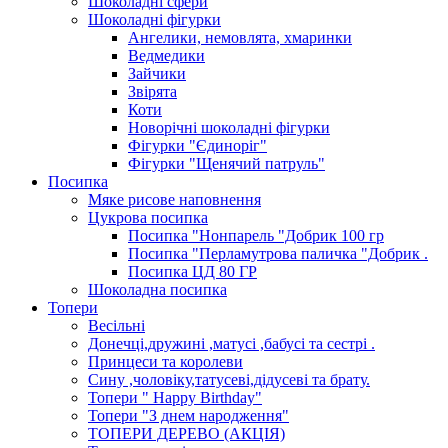
Шоколадні сфери
Шоколадні фігурки
Ангелики, немовлята, хмаринки
Ведмедики
Зайчики
Звірята
Коти
Новорічні шоколадні фігурки
Фігурки "Єдиноріг"
Фігурки "Щенячий патруль"
Посипка
Мяке рисове наповнення
Цукрова посипка
Посипка "Нонпарель "Добрик 100 гр
Посипка "Перламутрова паличка "Добрик .
Посипка ЦД 80 ГР
Шоколадна посипка
Топери
Весільні
Донечці,дружині ,матусі ,бабусі та сестрі .
Принцеси та королеви
Сину ,чоловіку,татусеві,дідусеві та брату.
Топери " Happy Birthday"
Топери "З днем народження"
ТОПЕРИ ДЕРЕВО (АКЦІЯ)