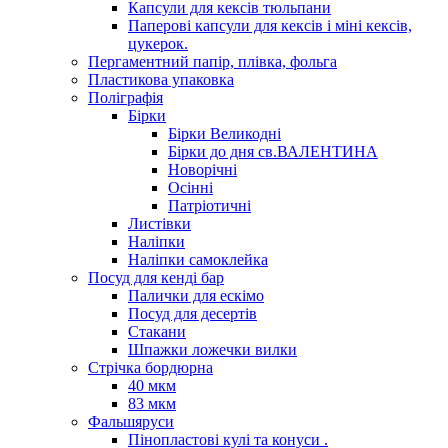
Капсули для кексів тюльпани
Паперові капсули для кексів і міні кексів,
цукерок.
Пергаментний папір, плівка, фольга
Пластикова упаковка
Поліграфія
Бірки
Бірки Великодні
Бірки до дня св.ВАЛЕНТИНА
Новорічні
Осінні
Патріотичні
Листівки
Наліпки
Наліпки самоклейка
Посуд для кенді бар
Палички для ескімо
Посуд для десертів
Стакани
Шпажки ложечки вилки
Стрічка бордюрна
40 мкм
83 мкм
Фальшяруси
Пінопластові кулі та конуси .