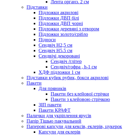
Лента органз. 2 см
Підставки
Підложки акрилові
Підложки ДВП білі
Підложки ДВП чорні
Підложки деревяні з отвором
Підложки золото/срібло
Підноси
Сендвіч H2,5 см
Сендвіч H5.5 см
Сендвічі декоровані
Сендвіч /глітер
Сендвіч/гофра , h-1 см
ХДФ підложки 1 см
Підставки кубик рубик, бокси акрилові
Пакети
Для пряників
Пакети без клейової стрічки
Пакети з клейовою стрічкою
ЗІП пакети
Пакети КРАФТ
Палички для укріплення ярусів
Папір Тішью пакувальний
Паперові капсули для кексів, еклерів, цукерок
Капсули для еклерів