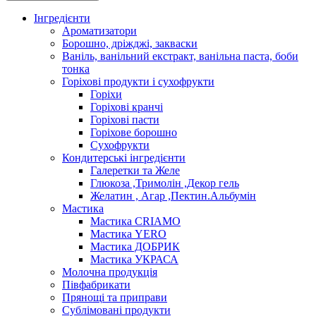
Інгредієнти
Ароматизатори
Борошно, дріжджі, закваски
Ваніль, ванільний екстракт, ванільна паста, боби
тонка
Горіхові продукти і сухофрукти
Горіхи
Горіхові кранчі
Горіхові пасти
Горіхове борошно
Сухофрукти
Кондитерські інгредієнти
Галеретки та Желе
Глюкоза ,Тримолін ,Декор гель
Желатин , Агар ,Пектин.Альбумін
Мастика
Мастика CRIAMO
Мастика YERO
Мастика ДОБРИК
Мастика УКРАСА
Молочна продукція
Півфабрикати
Прянощі та приправи
Сублімовані продукти