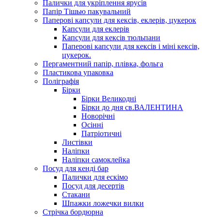
Палички для укріплення ярусів
Папір Тішью пакувальний
Паперові капсули для кексів, еклерів, цукерок
Капсули для еклерів
Капсули для кексів тюльпани
Паперові капсули для кексів і міні кексів,
цукерок.
Пергаментний папір, плівка, фольга
Пластикова упаковка
Поліграфія
Бірки
Бірки Великодні
Бірки до дня св.ВАЛЕНТИНА
Новорічні
Осінні
Патріотичні
Листівки
Наліпки
Наліпки самоклейка
Посуд для кенді бар
Палички для ескімо
Посуд для десертів
Стакани
Шпажки ложечки вилки
Стрічка бордюрна