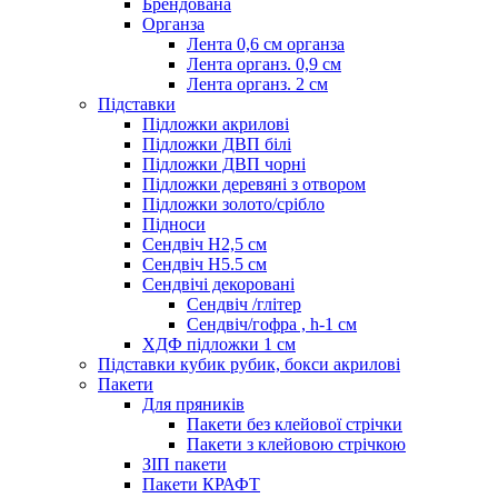
Брендована
Органза
Лента 0,6 см органза
Лента органз. 0,9 см
Лента органз. 2 см
Підставки
Підложки акрилові
Підложки ДВП білі
Підложки ДВП чорні
Підложки деревяні з отвором
Підложки золото/срібло
Підноси
Сендвіч H2,5 см
Сендвіч H5.5 см
Сендвічі декоровані
Сендвіч /глітер
Сендвіч/гофра , h-1 см
ХДФ підложки 1 см
Підставки кубик рубик, бокси акрилові
Пакети
Для пряників
Пакети без клейової стрічки
Пакети з клейовою стрічкою
ЗІП пакети
Пакети КРАФТ