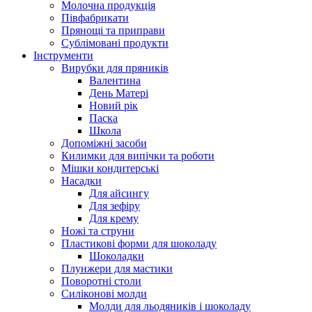
Молочна продукція
Півфабрикати
Прянощі та приправи
Сублімовані продукти
Інструменти
Вирубки для пряників
Валентина
День Матері
Новий рік
Паска
Школа
Допоміжні засоби
Килимки для випічки та роботи
Мішки кондитерські
Насадки
Для айсингу
Для зефіру
Для крему
Ножі та струни
Пластикові форми для шоколаду
Шоколадки
Плунжери для мастики
Поворотні столи
Силіконові молди
Молди для льодяників і шоколаду