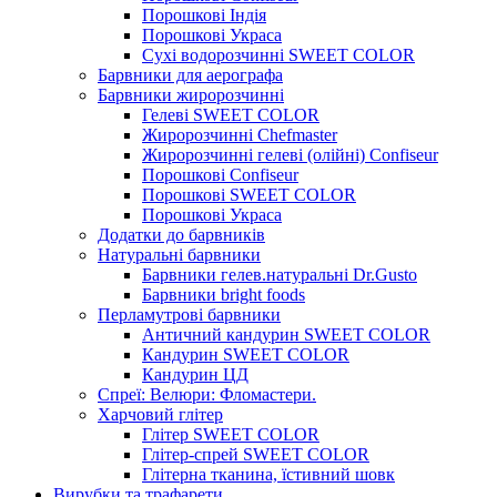
Порошкові Індія
Порошкові Украса
Сухі водорозчинні SWEET COLOR
Барвники для аерографа
Барвники жиророзчинні
Гелеві SWEET COLOR
Жиророзчинні Chefmaster
Жиророзчинні гелеві (олійні) Confiseur
Порошкові Confiseur
Порошкові SWEET COLOR
Порошкові Украса
Додатки до барвників
Натуральні барвники
Барвники гелев.натуральні Dr.Gusto
Барвники bright foods
Перламутрові барвники
Античний кандурин SWEET COLOR
Кандурин SWEET COLOR
Кандурин ЦД
Спреї: Велюри: Фломастери.
Харчовий глітер
Глітер SWEET COLOR
Глітер-спрей SWEET COLOR
Глітерна тканина, їстивний шовк
Вирубки та трафарети