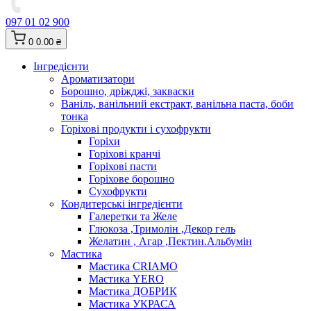
097 01 02 900
0
0.00 ₴
Інгредієнти
Ароматизатори
Борошно, дріжджі, закваски
Ваніль, ванільний екстракт, ванільна паста, боби
тонка
Горіхові продукти і сухофрукти
Горіхи
Горіхові кранчі
Горіхові пасти
Горіхове борошно
Сухофрукти
Кондитерські інгредієнти
Галеретки та Желе
Глюкоза ,Тримолін ,Декор гель
Желатин , Агар ,Пектин.Альбумін
Мастика
Мастика CRIAMO
Мастика YERO
Мастика ДОБРИК
Мастика УКРАСА