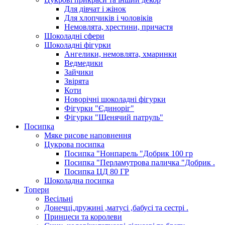
Для дівчат і жінок
Для хлопчиків і чоловіків
Немовлята, хрестини, причастя
Шоколадні сфери
Шоколадні фігурки
Ангелики, немовлята, хмаринки
Ведмедики
Зайчики
Звірята
Коти
Новорічні шоколадні фігурки
Фігурки "Єдиноріг"
Фігурки "Щенячий патруль"
Посипка
Мяке рисове наповнення
Цукрова посипка
Посипка "Нонпарель "Добрик 100 гр
Посипка "Перламутрова паличка "Добрик .
Посипка ЦД 80 ГР
Шоколадна посипка
Топери
Весільні
Донечці,дружині ,матусі ,бабусі та сестрі .
Принцеси та королеви