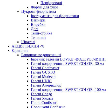
Перфоровані
Форми для хліба
Цукрова флористика
Інструменти для флористики
Вайнери
Вирубки
Дріт
Тейп-стрічка
Тичинки
Шпателі
АКЦІЯ ТИЖНЯ -%
Барвники
Барвники водорозчинні
Барвник гелевий LOVKE -ВОДОРОЗЧИННІ
Гелеві водорозчинні SWEET COLOR -30 мл
Гелеві Chefmaster
Гелеві GUSTO
Гелеві Modecor
Гелеві UNIC
Гелеві Амеріколор
Гелеві водорозчинні SWEET COLOR -100 мл
Гелеві Сладо
Гелеві Украса
Паста Confiseur
Порошкові Confiseur