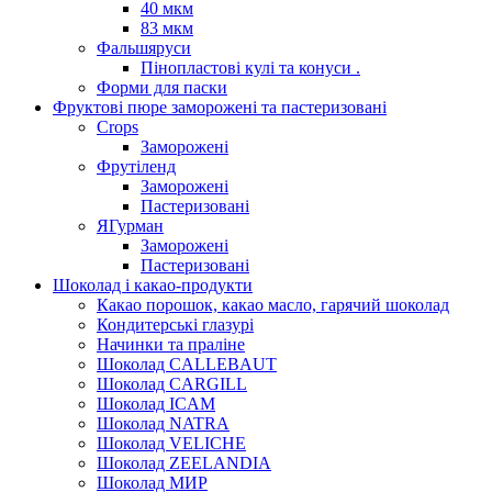
40 мкм
83 мкм
Фальшяруси
Пінопластові кулі та конуси .
Форми для паски
Фруктові пюре заморожені та пастеризовані
Crops
Заморожені
Фрутіленд
Заморожені
Пастеризовані
ЯГурман
Заморожені
Пастеризовані
Шоколад і какао-продукти
Какао порошок, какао масло, гарячий шоколад
Кондитерські глазурі
Начинки та праліне
Шоколад CALLEBAUT
Шоколад CARGILL
Шоколад ICAM
Шоколад NATRA
Шоколад VELICHE
Шоколад ZEELANDIA
Шоколад МИР