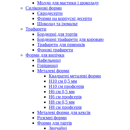
Молди для мастики і шоколаду
Силіконові форми
Євродесерти
Форми на корпусні десерти
Шоколад та ізомальт
Трафарети
Бордюрні для тортів
Бордюрні трафарети для короваю
Трафарети для пряників
Фонові трафарети
Форми для випічки
Вафельниці
Горішниці
Металеві форми
Квадратні металеві форми
Н10 см 0,5 мм
Н10 см профсерія
Н6 см 0,5 мм
Н6 см профсерія
Н8 см 0,5 мм
Н8 см профсерія
Металеві форми для кексів
Розємні форми
Форми для тартів
Звичайні