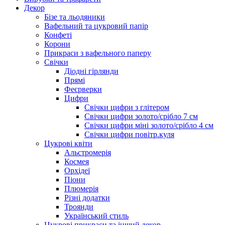
Декор
Бізе та льодяники
Вафельний та цукровий папір
Конфеті
Корони
Прикраси з вафельного паперу
Свічки
Діодні гірлянди
Прямі
Феєрверки
Цифри
Свічки цифри з глітером
Свічки цифри золото/срібло 7 см
Свічки цифри міні золото/срібло 4 см
Свічки цифри повітр.куля
Цукрові квіти
Альстромерія
Космея
Орхідеї
Піони
Плюмерія
Різні додатки
Троянди
Український стиль
Цукрові прикраси та інший декор