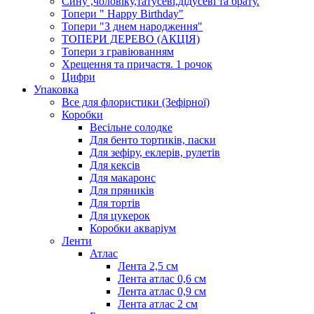
Сину ,чоловіку,татусеві,дідусеві та брату.
Топери " Happy Birthday"
Топери "З днем народження"
ТОПЕРИ ДЕРЕВО (АКЦІЯ)
Топери з гравіюванням
Хрещення та причастя. 1 рочок
Цифри
Упаковка
Все для флористики (Зефірної)
Коробки
Весільне солодке
Для бенто тортиків, паски
Для зефіру, еклерів, рулетів
Для кексів
Для макаронс
Для пряників
Для тортів
Для цукерок
Коробки акваріум
Ленти
Атлас
Лента 2,5 см
Лента атлас 0,6 см
Лента атлас 0,9 см
Лента атлас 2 см