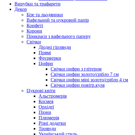
Вирубки та трафарети
Декор
Бізе та льодяники
Вафельний та цукровий папір
Конфеті
Корони
Прикраси з вафельного паперу
Свічки
Діодні гірлянди
Прямі
Феєрверки
Цифри
Свічки цифри з глітером
Свічки цифри золото/срібло 7 см
Свічки цифри міні золото/срібло 4 см
Свічки цифри повітр.куля
Цукрові квіти
Альстромерія
Космея
Орхідеї
Піони
Плюмерія
Різні додатки
Троянди
Український стиль