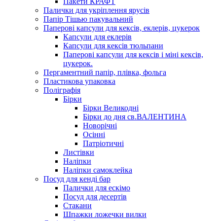
Пакети КРАФТ
Палички для укріплення ярусів
Папір Тішью пакувальний
Паперові капсули для кексів, еклерів, цукерок
Капсули для еклерів
Капсули для кексів тюльпани
Паперові капсули для кексів і міні кексів,
цукерок.
Пергаментний папір, плівка, фольга
Пластикова упаковка
Поліграфія
Бірки
Бірки Великодні
Бірки до дня св.ВАЛЕНТИНА
Новорічні
Осінні
Патріотичні
Листівки
Наліпки
Наліпки самоклейка
Посуд для кенді бар
Палички для ескімо
Посуд для десертів
Стакани
Шпажки ложечки вилки