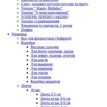
Сину ,чоловіку,татусеві,дідусеві та брату.
Топери " Happy Birthday"
Топери "З днем народження"
ТОПЕРИ ДЕРЕВО (АКЦІЯ)
Топери з гравіюванням
Хрещення та причастя. 1 рочок
Цифри
Упаковка
Все для флористики (Зефірної)
Коробки
Весільне солодке
Для бенто тортиків, паски
Для зефіру, еклерів, рулетів
Для кексів
Для макаронс
Для пряників
Для тортів
Для цукерок
Коробки акваріум
Ленти
Атлас
Лента 2,5 см
Лента атлас 0,6 см
Лента атлас 0,9 см