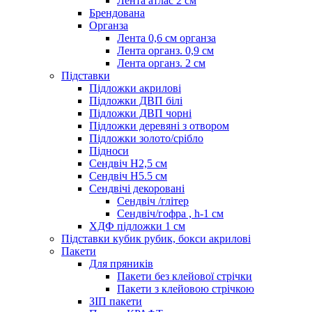
Лента атлас 2 см
Брендована
Органза
Лента 0,6 см органза
Лента органз. 0,9 см
Лента органз. 2 см
Підставки
Підложки акрилові
Підложки ДВП білі
Підложки ДВП чорні
Підложки деревяні з отвором
Підложки золото/срібло
Підноси
Сендвіч H2,5 см
Сендвіч H5.5 см
Сендвічі декоровані
Сендвіч /глітер
Сендвіч/гофра , h-1 см
ХДФ підложки 1 см
Підставки кубик рубик, бокси акрилові
Пакети
Для пряників
Пакети без клейової стрічки
Пакети з клейовою стрічкою
ЗІП пакети