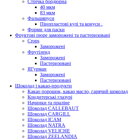
Стрічка бордюрна
40 мкм
83 мкм
Фальшяруси
Пінопластові кулі та конуси .
Форми для паски
Фруктові пюре заморожені та пастеризовані
Crops
Заморожені
Фрутіленд
Заморожені
Пастеризовані
ЯГурман
Заморожені
Пастеризовані
Шоколад і какао-продукти
Какао порошок, какао масло, гарячий шоколад
Кондитерські глазурі
Начинки та праліне
Шоколад CALLEBAUT
Шоколад CARGILL
Шоколад ICAM
Шоколад NATRA
Шоколад VELICHE
Шоколад ZEELANDIA