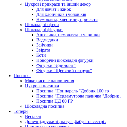
Цукрові прикраси та інший декор
Для дівчат і жінок
Для хлопчиків і чоловіків
Немовлята, хрестини, причастя
Шоколадні сфери
Шоколадні фігурки
Ангелики, немовлята, хмаринки
Ведмедики
Зайчики
Звірята
Коти
Новорічні шоколадні фігурки
Фігурки "Єдиноріг"
Фігурки "Щенячий патруль"
Посипка
Мяке рисове наповнення
Цукрова посипка
Посипка "Нонпарель "Добрик 100 гр
Посипка "Перламутрова паличка "Добрик .
Посипка ЦД 80 ГР
Шоколадна посипка
Топери
Весільні
Донечці,дружині ,матусі ,бабусі та сестрі .
Принцеси та королеви