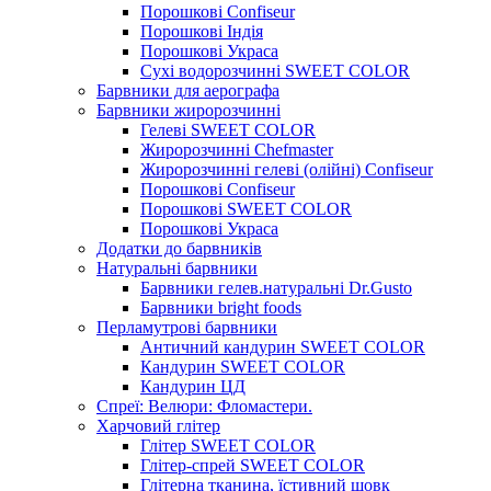
Порошкові Confiseur
Порошкові Індія
Порошкові Украса
Сухі водорозчинні SWEET COLOR
Барвники для аерографа
Барвники жиророзчинні
Гелеві SWEET COLOR
Жиророзчинні Chefmaster
Жиророзчинні гелеві (олійні) Confiseur
Порошкові Confiseur
Порошкові SWEET COLOR
Порошкові Украса
Додатки до барвників
Натуральні барвники
Барвники гелев.натуральні Dr.Gusto
Барвники bright foods
Перламутрові барвники
Античний кандурин SWEET COLOR
Кандурин SWEET COLOR
Кандурин ЦД
Спреї: Велюри: Фломастери.
Харчовий глітер
Глітер SWEET COLOR
Глітер-спрей SWEET COLOR
Глітерна тканина, їстивний шовк