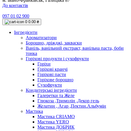
м. Івано-Франківськ, Галицька 87
До контактів
097 01 02 900
0
0.00 ₴
Інгредієнти
Ароматизатори
Борошно, дріжджі, закваски
Ваніль, ванільний екстракт, ванільна паста, боби
тонка
Горіхові продукти і сухофрукти
Горіхи
Горіхові кранчі
Горіхові пасти
Горіхове борошно
Сухофрукти
Кондитерські інгредієнти
Галеретки та Желе
Глюкоза ,Тримолін ,Декор гель
Желатин , Агар ,Пектин.Альбумін
Мастика
Мастика CRIAMO
Мастика YERO
Мастика ДОБРИК