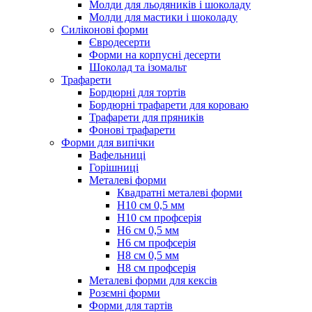
Молди для льодяників і шоколаду
Молди для мастики і шоколаду
Силіконові форми
Євродесерти
Форми на корпусні десерти
Шоколад та ізомальт
Трафарети
Бордюрні для тортів
Бордюрні трафарети для короваю
Трафарети для пряників
Фонові трафарети
Форми для випічки
Вафельниці
Горішниці
Металеві форми
Квадратні металеві форми
Н10 см 0,5 мм
Н10 см профсерія
Н6 см 0,5 мм
Н6 см профсерія
Н8 см 0,5 мм
Н8 см профсерія
Металеві форми для кексів
Розємні форми
Форми для тартів