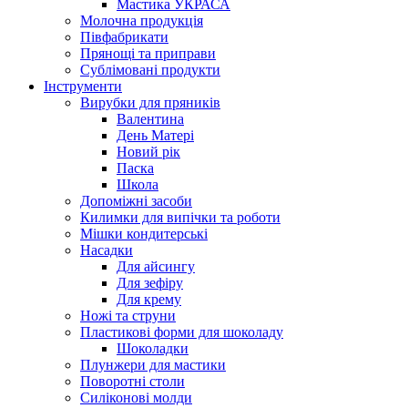
Мастика УКРАСА
Молочна продукція
Півфабрикати
Прянощі та приправи
Сублімовані продукти
Інструменти
Вирубки для пряників
Валентина
День Матері
Новий рік
Паска
Школа
Допоміжні засоби
Килимки для випічки та роботи
Мішки кондитерські
Насадки
Для айсингу
Для зефіру
Для крему
Ножі та струни
Пластикові форми для шоколаду
Шоколадки
Плунжери для мастики
Поворотні столи
Силіконові молди