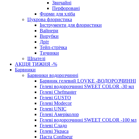
Звичайні
Перфоровані
Форми для хліба
Цукрова флористика
Інструменти для флористики
Вайнери
Вирубки
Дріт
Тейп-стрічка
Тичинки
Шпателі
АКЦІЯ ТИЖНЯ -%
Барвники
Барвники водорозчинні
Барвник гелевий LOVKE -ВОДОРОЗЧИННІ
Гелеві водорозчинні SWEET COLOR -30 мл
Гелеві Chefmaster
Гелеві GUSTO
Гелеві Modecor
Гелеві UNIC
Гелеві Амеріколор
Гелеві водорозчинні SWEET COLOR -100 мл
Гелеві Сладо
Гелеві Украса
Паста Confiseur