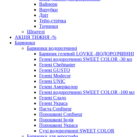
Вайнери
Вирубки
Дріт
Тейп-стрічка
Тичинки
Шпателі
АКЦІЯ ТИЖНЯ -%
Барвники
Барвники водорозчинні
Барвник гелевий LOVKE -ВОДОРОЗЧИННІ
Гелеві водорозчинні SWEET COLOR -30 мл
Гелеві Chefmaster
Гелеві GUSTO
Гелеві Modecor
Гелеві UNIC
Гелеві Амеріколор
Гелеві водорозчинні SWEET COLOR -100 мл
Гелеві Сладо
Гелеві Украса
Паста Confiseur
Порошкові Confiseur
Порошкові Індія
Порошкові Украса
Сухі водорозчинні SWEET COLOR
Барвники для аерографа