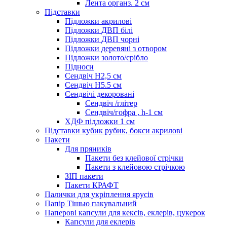
Лента органз. 2 см
Підставки
Підложки акрилові
Підложки ДВП білі
Підложки ДВП чорні
Підложки деревяні з отвором
Підложки золото/срібло
Підноси
Сендвіч H2,5 см
Сендвіч H5.5 см
Сендвічі декоровані
Сендвіч /глітер
Сендвіч/гофра , h-1 см
ХДФ підложки 1 см
Підставки кубик рубик, бокси акрилові
Пакети
Для пряників
Пакети без клейової стрічки
Пакети з клейовою стрічкою
ЗІП пакети
Пакети КРАФТ
Палички для укріплення ярусів
Папір Тішью пакувальний
Паперові капсули для кексів, еклерів, цукерок
Капсули для еклерів