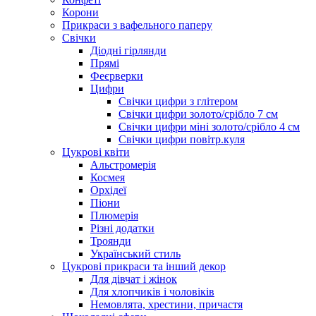
Корони
Прикраси з вафельного паперу
Свічки
Діодні гірлянди
Прямі
Феєрверки
Цифри
Свічки цифри з глітером
Свічки цифри золото/срібло 7 см
Свічки цифри міні золото/срібло 4 см
Свічки цифри повітр.куля
Цукрові квіти
Альстромерія
Космея
Орхідеї
Піони
Плюмерія
Різні додатки
Троянди
Український стиль
Цукрові прикраси та інший декор
Для дівчат і жінок
Для хлопчиків і чоловіків
Немовлята, хрестини, причастя