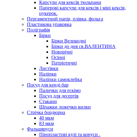
Капсули для кексів тюльпани
Паперові капсули для кексів і міні кексів,
цукерок.
Пергаментний папір, плівка, фольга
Пластикова упаковка
Поліграфія
Бірки
Бірки Великодні
Бірки до дня св.ВАЛЕНТИНА
Новорічні
Осінні
Патріотичні
Листівки
Наліпки
Наліпки самоклейка
Посуд для кенді бар
Палички для ескімо
Посуд для десертів
Стакани
Шпажки ложечки вилки
Стрічка бордюрна
40 мкм
83 мкм
Фальшяруси
Пінопластові кулі та конуси .