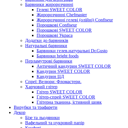
Барвники жиророзчинні
Гелеві SWEET COLOR
Жиророзчинні Chefmaster
Жиророзчинні гелеві (олійні) Confiseur
Порошкові Confiseur
Порошкові SWEET COLOR
Порошкові Украса
Додатки до барвників
Натуральні барвники
Барвники гелев.натуральні Dr.Gusto
Барвники bright foods
Перламутрові барвники
Античний кандурин SWEET COLOR
Кандурин SWEET COLOR
Кандурин ЦД
Спреї: Велюри: Фломастери.
Харчовий глітер
Глітер SWEET COLOR
Глітер-спрей SWEET COLOR
Глітерна тканина, їстивний шовк
Вирубки та трафарети
Декор
Бізе та льодяники
Вафельний та цукровий папір
Конфеті