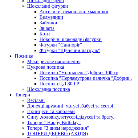
Шоколадні сфери
Шоколадні фігурки
Ангелики, немовлята, хмаринки
Ведмедики
Зайчики
Звірята
Коти
Новорічні шоколадні фігурки
Фігурки "Єдиноріг"
Фігурки "Щенячий патруль"
Посипка
Мяке рисове наповнення
Цукрова посипка
Посипка "Нонпарель "Добрик 100 гр
Посипка "Перламутрова паличка "Добрик .
Посипка ЦД 80 ГР
Шоколадна посипка
Топери
Весільні
Донечці,дружині ,матусі ,бабусі та сестрі .
Принцеси та королеви
Сину ,чоловіку,татусеві,дідусеві та брату.
Топери " Happy Birthday"
Топери "З днем народження"
ТОПЕРИ ДЕРЕВО (АКЦІЯ)