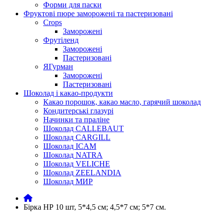
Форми для паски
Фруктові пюре заморожені та пастеризовані
Crops
Заморожені
Фрутіленд
Заморожені
Пастеризовані
ЯГурман
Заморожені
Пастеризовані
Шоколад і какао-продукти
Какао порошок, какао масло, гарячий шоколад
Кондитерські глазурі
Начинки та праліне
Шоколад CALLEBAUT
Шоколад CARGILL
Шоколад ICAM
Шоколад NATRA
Шоколад VELICHE
Шоколад ZEELANDIA
Шоколад МИР
Бірка НР 10 шт, 5*4,5 см; 4,5*7 см; 5*7 см.