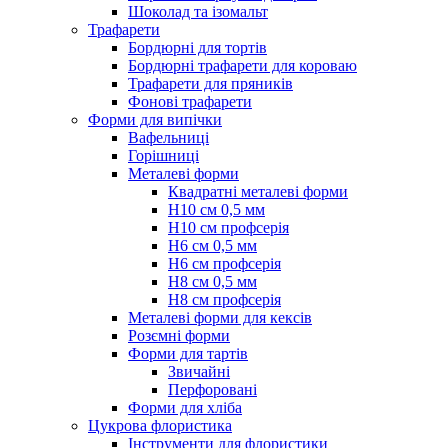
Шоколад та ізомальт
Трафарети
Бордюрні для тортів
Бордюрні трафарети для короваю
Трафарети для пряників
Фонові трафарети
Форми для випічки
Вафельниці
Горішниці
Металеві форми
Квадратні металеві форми
Н10 см 0,5 мм
Н10 см профсерія
Н6 см 0,5 мм
Н6 см профсерія
Н8 см 0,5 мм
Н8 см профсерія
Металеві форми для кексів
Розємні форми
Форми для тартів
Звичайні
Перфоровані
Форми для хліба
Цукрова флористика
Інструменти для флористики