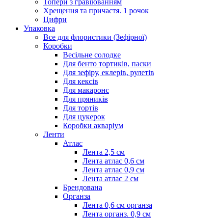
Топери з гравіюванням
Хрещення та причастя. 1 рочок
Цифри
Упаковка
Все для флористики (Зефірної)
Коробки
Весільне солодке
Для бенто тортиків, паски
Для зефіру, еклерів, рулетів
Для кексів
Для макаронс
Для пряників
Для тортів
Для цукерок
Коробки акваріум
Ленти
Атлас
Лента 2,5 см
Лента атлас 0,6 см
Лента атлас 0,9 см
Лента атлас 2 см
Брендована
Органза
Лента 0,6 см органза
Лента органз. 0,9 см