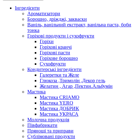
Інгредієнти
Ароматизатори
Борошно, дріжджі, закваски
Ваніль, ванільний екстракт, ванільна паста, боби
тонка
Горіхові продукти і сухофрукти
Горіхи
Горіхові кранчі
Горіхові пасти
Горіхове борошно
Сухофрукти
Кондитерські інгредієнти
Галеретки та Желе
Глюкоза ,Тримолін ,Декор гель
Желатин , Агар ,Пектин.Альбумін
Мастика
Мастика CRIAMO
Мастика YERO
Мастика ДОБРИК
Мастика УКРАСА
Молочна продукція
Півфабрикати
Прянощі та приправи
Сублімовані продукти