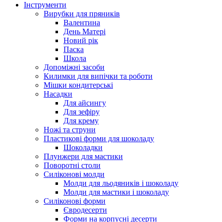
Інструменти
Вирубки для пряників
Валентина
День Матері
Новий рік
Паска
Школа
Допоміжні засоби
Килимки для випічки та роботи
Мішки кондитерські
Насадки
Для айсингу
Для зефіру
Для крему
Ножі та струни
Пластикові форми для шоколаду
Шоколадки
Плунжери для мастики
Поворотні столи
Силіконові молди
Молди для льодяників і шоколаду
Молди для мастики і шоколаду
Силіконові форми
Євродесерти
Форми на корпусні десерти