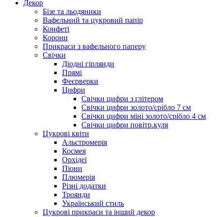
Декор
Бізе та льодяники
Вафельний та цукровий папір
Конфеті
Корони
Прикраси з вафельного паперу
Свічки
Діодні гірлянди
Прямі
Феєрверки
Цифри
Свічки цифри з глітером
Свічки цифри золото/срібло 7 см
Свічки цифри міні золото/срібло 4 см
Свічки цифри повітр.куля
Цукрові квіти
Альстромерія
Космея
Орхідеї
Піони
Плюмерія
Різні додатки
Троянди
Український стиль
Цукрові прикраси та інший декор