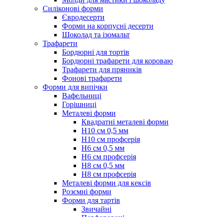
Силіконові форми
Євродесерти
Форми на корпусні десерти
Шоколад та ізомальт
Трафарети
Бордюрні для тортів
Бордюрні трафарети для короваю
Трафарети для пряників
Фонові трафарети
Форми для випічки
Вафельниці
Горішниці
Металеві форми
Квадратні металеві форми
Н10 см 0,5 мм
Н10 см профсерія
Н6 см 0,5 мм
Н6 см профсерія
Н8 см 0,5 мм
Н8 см профсерія
Металеві форми для кексів
Розємні форми
Форми для тартів
Звичайні