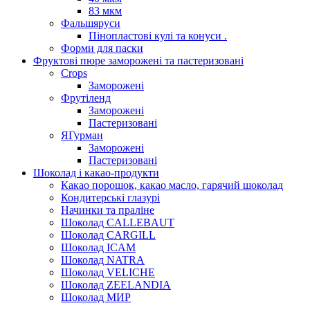
83 мкм
Фальшяруси
Пінопластові кулі та конуси .
Форми для паски
Фруктові пюре заморожені та пастеризовані
Crops
Заморожені
Фрутіленд
Заморожені
Пастеризовані
ЯГурман
Заморожені
Пастеризовані
Шоколад і какао-продукти
Какао порошок, какао масло, гарячий шоколад
Кондитерські глазурі
Начинки та праліне
Шоколад CALLEBAUT
Шоколад CARGILL
Шоколад ICAM
Шоколад NATRA
Шоколад VELICHE
Шоколад ZEELANDIA
Шоколад МИР