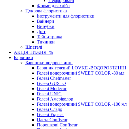
Перфоровані
Форми для хліба
Цукрова флористика
Інструменти для флористики
Вайнери
Вирубки
Дріт
Тейп-стрічка
Тичинки
Шпателі
АКЦІЯ ТИЖНЯ -%
Барвники
Барвники водорозчинні
Барвник гелевий LOVKE -ВОДОРОЗЧИННІ
Гелеві водорозчинні SWEET COLOR -30 мл
Гелеві Chefmaster
Гелеві GUSTO
Гелеві Modecor
Гелеві UNIC
Гелеві Амеріколор
Гелеві водорозчинні SWEET COLOR -100 мл
Гелеві Сладо
Гелеві Украса
Паста Confiseur
Порошкові Confiseur