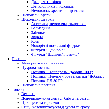
Для дівчат і жінок
Для хлопчиків і чоловіків
Немовлята, хрестини, причастя
Шоколадні сфери
Шоколадні фігурки
Ангелики, немовлята, хмаринки
Ведмедики
Зайчики
Звірята
Коти
Новорічні шоколадні фігурки
Фігурки "Єдиноріг"
Фігурки "Щенячий патруль"
Посипка
Мяке рисове наповнення
Цукрова посипка
Посипка "Нонпарель "Добрик 100 гр
Посипка "Перламутрова паличка "Добрик .
Посипка ЦД 80 ГР
Шоколадна посипка
Топери
Весільні
Донечці,дружині ,матусі ,бабусі та сестрі .
Принцеси та королеви
Сину ,чоловіку,татусеві,дідусеві та брату.