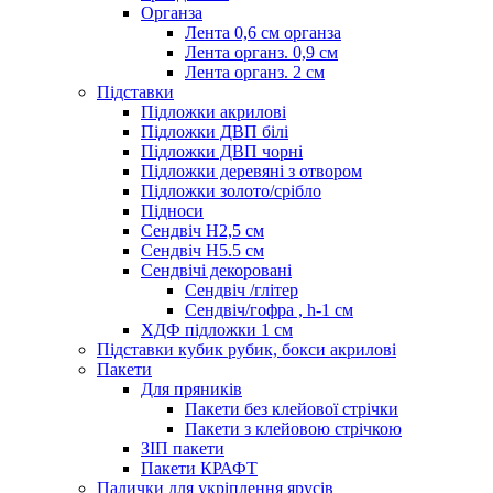
Органза
Лента 0,6 см органза
Лента органз. 0,9 см
Лента органз. 2 см
Підставки
Підложки акрилові
Підложки ДВП білі
Підложки ДВП чорні
Підложки деревяні з отвором
Підложки золото/срібло
Підноси
Сендвіч H2,5 см
Сендвіч H5.5 см
Сендвічі декоровані
Сендвіч /глітер
Сендвіч/гофра , h-1 см
ХДФ підложки 1 см
Підставки кубик рубик, бокси акрилові
Пакети
Для пряників
Пакети без клейової стрічки
Пакети з клейовою стрічкою
ЗІП пакети
Пакети КРАФТ
Палички для укріплення ярусів