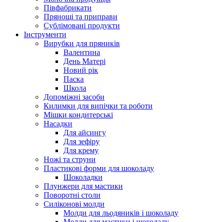
Півфабрикати
Прянощі та приправи
Сублімовані продукти
Інструменти
Вирубки для пряників
Валентина
День Матері
Новий рік
Паска
Школа
Допоміжні засоби
Килимки для випічки та роботи
Мішки кондитерські
Насадки
Для айсингу
Для зефіру
Для крему
Ножі та струни
Пластикові форми для шоколаду
Шоколадки
Плунжери для мастики
Поворотні столи
Силіконові молди
Молди для льодяників і шоколаду
Молди для мастики і шоколаду