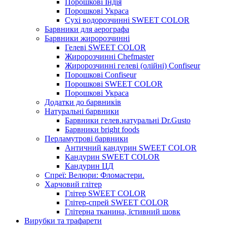
Порошкові Індія
Порошкові Украса
Сухі водорозчинні SWEET COLOR
Барвники для аерографа
Барвники жиророзчинні
Гелеві SWEET COLOR
Жиророзчинні Chefmaster
Жиророзчинні гелеві (олійні) Confiseur
Порошкові Confiseur
Порошкові SWEET COLOR
Порошкові Украса
Додатки до барвників
Натуральні барвники
Барвники гелев.натуральні Dr.Gusto
Барвники bright foods
Перламутрові барвники
Античний кандурин SWEET COLOR
Кандурин SWEET COLOR
Кандурин ЦД
Спреї: Велюри: Фломастери.
Харчовий глітер
Глітер SWEET COLOR
Глітер-спрей SWEET COLOR
Глітерна тканина, їстивний шовк
Вирубки та трафарети