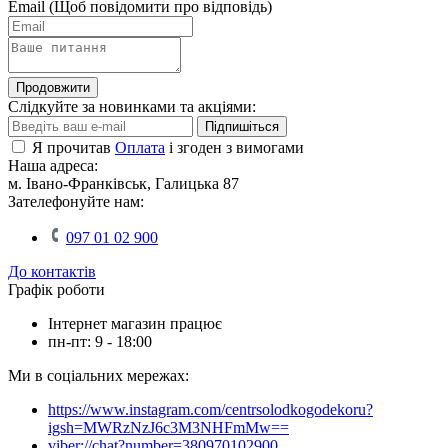
Email
(Щоб повідомити про відповідь)
Продовжити
Слідкуйте за новинками та акціями:
Підпишіться
Я прочитав
Оплата
і згоден з вимогами
Наша адреса:
м. Івано-Франківськ, Галицька 87
Зателефонуйте нам:
097 01 02 900
До контактів
Графік роботи
Інтернет магазин працює
пн-пт: 9 - 18:00
Ми в соціальних мережах:
https://www.instagram.com/centrsolodkogodekoru?
igsh=MWRzNzJ6c3M3NHFmMw==
viber://chat?number=380970102900