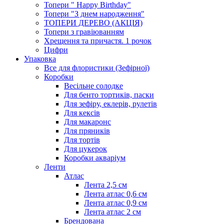
Топери " Happy Birthday"
Топери "З днем народження"
ТОПЕРИ ДЕРЕВО (АКЦІЯ)
Топери з гравіюванням
Хрещення та причастя. 1 рочок
Цифри
Упаковка
Все для флористики (Зефірної)
Коробки
Весільне солодке
Для бенто тортиків, паски
Для зефіру, еклерів, рулетів
Для кексів
Для макаронс
Для пряників
Для тортів
Для цукерок
Коробки акваріум
Ленти
Атлас
Лента 2,5 см
Лента атлас 0,6 см
Лента атлас 0,9 см
Лента атлас 2 см
Брендована