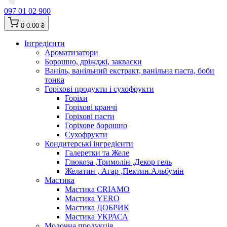
097 01 02 900
0
0.00 ₴
Інгредієнти
Ароматизатори
Борошно, дріжджі, закваски
Ваніль, ванільний екстракт, ванільна паста, боби
тонка
Горіхові продукти і сухофрукти
Горіхи
Горіхові кранчі
Горіхові пасти
Горіхове борошно
Сухофрукти
Кондитерські інгредієнти
Галеретки та Желе
Глюкоза ,Тримолін ,Декор гель
Желатин , Агар ,Пектин.Альбумін
Мастика
Мастика CRIAMO
Мастика YERO
Мастика ДОБРИК
Мастика УКРАСА
Молочна продукція