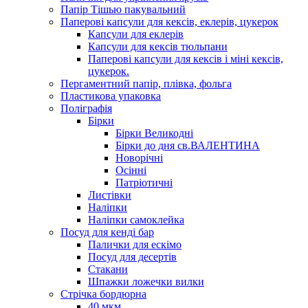
Папір Тішью пакувальний
Паперові капсули для кексів, еклерів, цукерок
Капсули для еклерів
Капсули для кексів тюльпани
Паперові капсули для кексів і міні кексів,
цукерок.
Пергаментний папір, плівка, фольга
Пластикова упаковка
Поліграфія
Бірки
Бірки Великодні
Бірки до дня св.ВАЛЕНТИНА
Новорічні
Осінні
Патріотичні
Листівки
Наліпки
Наліпки самоклейка
Посуд для кенді бар
Палички для ескімо
Посуд для десертів
Стакани
Шпажки ложечки вилки
Стрічка бордюрна
40 мкм