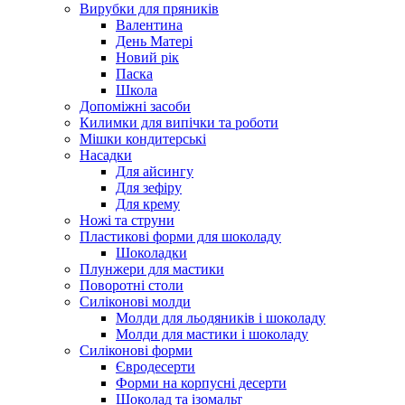
Вирубки для пряників
Валентина
День Матері
Новий рік
Паска
Школа
Допоміжні засоби
Килимки для випічки та роботи
Мішки кондитерські
Насадки
Для айсингу
Для зефіру
Для крему
Ножі та струни
Пластикові форми для шоколаду
Шоколадки
Плунжери для мастики
Поворотні столи
Силіконові молди
Молди для льодяників і шоколаду
Молди для мастики і шоколаду
Силіконові форми
Євродесерти
Форми на корпусні десерти
Шоколад та ізомальт