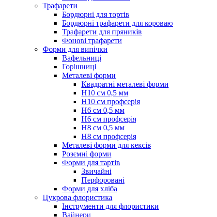
Трафарети
Бордюрні для тортів
Бордюрні трафарети для короваю
Трафарети для пряників
Фонові трафарети
Форми для випічки
Вафельниці
Горішниці
Металеві форми
Квадратні металеві форми
Н10 см 0,5 мм
Н10 см профсерія
Н6 см 0,5 мм
Н6 см профсерія
Н8 см 0,5 мм
Н8 см профсерія
Металеві форми для кексів
Розємні форми
Форми для тартів
Звичайні
Перфоровані
Форми для хліба
Цукрова флористика
Інструменти для флористики
Вайнери