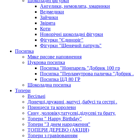
Шоколадні фігурки
Ангелики, немовлята, хмаринки
Ведмедики
Зайчики
Звірята
Коти
Новорічні шоколадні фігурки
Фігурки "Єдиноріг"
Фігурки "Щенячий патруль"
Посипка
Мяке рисове наповнення
Цукрова посипка
Посипка "Нонпарель "Добрик 100 гр
Посипка "Перламутрова паличка "Добрик .
Посипка ЦД 80 ГР
Шоколадна посипка
Топери
Весільні
Донечці,дружині ,матусі ,бабусі та сестрі .
Принцеси та королеви
Сину ,чоловіку,татусеві,дідусеві та брату.
Топери " Happy Birthday"
Топери "З днем народження"
ТОПЕРИ ДЕРЕВО (АКЦІЯ)
Топери з гравіюванням