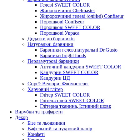
Гелеві SWEET COLOR
Жиророзчинні Chefmaster
Жиророзчинні гелеві (олійні) Confiseur
Порошкові Confiseur
Порошкові SWEET COLOR
Порошкові Украса
Додатки до барвників
Натуральні барвники
Барвники гелев.натуральні Dr.Gusto
Барвники bright foods
Перламутрові барвники
Античний кандурин SWEET COLOR
Кандурин SWEET COLOR
Кандурин ЦД
Спреї: Велюри: Фломастери.
Харчовий глітер
Глітер SWEET COLOR
Глітер-спрей SWEET COLOR
Глітерна тканина, їстивний шовк
Вирубки та трафарети
Декор
Бізе та льодяники
Вафельний та цукровий папір
Конфеті
Корони