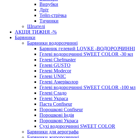
Вирубки
Дріт
Тейп-стрічка
Тичинки
Шпателі
АКЦІЯ ТИЖНЯ -%
Барвники
Барвники водорозчинні
Барвник гелевий LOVKE -ВОДОРОЗЧИННІ
Гелеві водорозчинні SWEET COLOR -30 мл
Гелеві Chefmaster
Гелеві GUSTO
Гелеві Modecor
Гелеві UNIC
Гелеві Амеріколор
Гелеві водорозчинні SWEET COLOR -100 мл
Гелеві Сладо
Гелеві Украса
Паста Confiseur
Порошкові Confiseur
Порошкові Індія
Порошкові Украса
Сухі водорозчинні SWEET COLOR
Барвники для аерографа
Барвники жиророзчинні