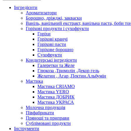
Інгредієнти
Ароматизатори
Борошно, дріжджі, закваски
Ваніль, ванільний екстракт, ванільна паста, боби то
Горіхові продукти і сухофрукти
Горіхи
Горіхові кранчі
Горіхові пасти
Горіхове борошно
Сухофрукти
Кондитерські інгредієнти
Галеретки та Желе
Глюкоза ,Тримолін ,Декор гель
Желатин , Агар ,Пектин.Альбумін
Мастика
Мастика CRIAMO
Мастика YERO
Мастика ДОБРИК
Мастика УКРАСА
Молочна продукція
Півфабрикати
Прянощі та приправи
Сублімовані продукти
Інструменти