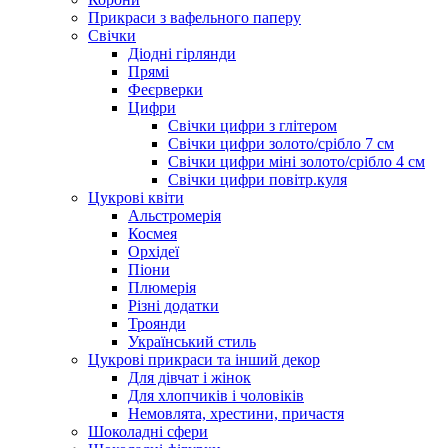
Прикраси з вафельного паперу
Свічки
Діодні гірлянди
Прямі
Феєрверки
Цифри
Свічки цифри з глітером
Свічки цифри золото/срібло 7 см
Свічки цифри міні золото/срібло 4 см
Свічки цифри повітр.куля
Цукрові квіти
Альстромерія
Космея
Орхідеї
Піони
Плюмерія
Різні додатки
Троянди
Український стиль
Цукрові прикраси та інший декор
Для дівчат і жінок
Для хлопчиків і чоловіків
Немовлята, хрестини, причастя
Шоколадні сфери