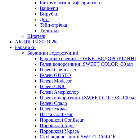
Інструменти для флористики
Вайнери
Вирубки
Дріт
Тейп-стрічка
Тичинки
Шпателі
АКЦІЯ ТИЖНЯ -%
Барвники
Барвники водорозчинні
Барвник гелевий LOVKE -ВОДОРОЗЧИННІ
Гелев водорозчинні SWEET COLOR -30 мл
Гелеві Chefmaster
Гелеві GUSTO
Гелеві Modecor
Гелеві UNIC
Гелеві Амеріколор
Гелеві водорозчинні SWEET COLOR -100 мл
Гелеві Сладо
Гелеві Украса
Паста Confiseur
Порошкові Confiseur
Порошкові Індія
Порошкові Украса
Сухі водорозчинні SWEET COLOR