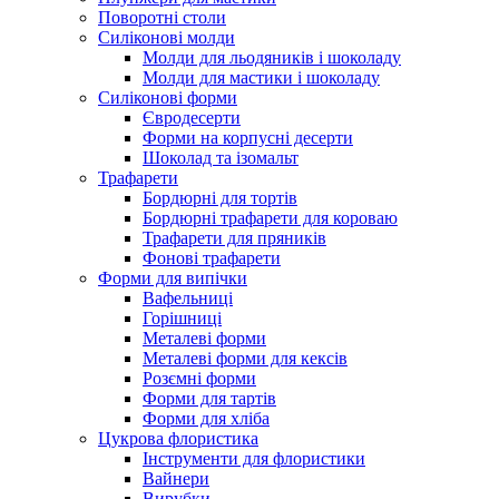
Поворотні столи
Силіконові молди
Молди для льодяників і шоколаду
Молди для мастики і шоколаду
Силіконові форми
Євродесерти
Форми на корпусні десерти
Шоколад та ізомальт
Трафарети
Бордюрні для тортів
Бордюрні трафарети для короваю
Трафарети для пряників
Фонові трафарети
Форми для випічки
Вафельниці
Горішниці
Металеві форми
Металеві форми для кексів
Розємні форми
Форми для тартів
Форми для хліба
Цукрова флористика
Інструменти для флористики
Вайнери
Вирубки