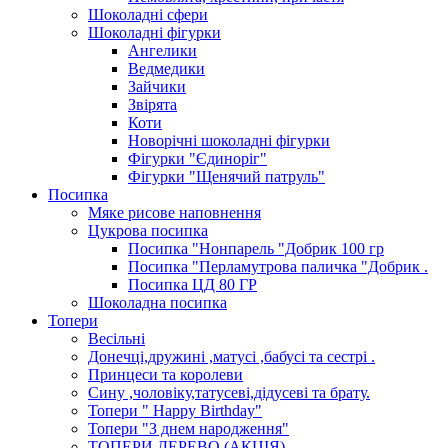
Шоколадні сфери
Шоколадні фігурки
Ангелики
Ведмедики
Зайчики
Звірята
Коти
Новорічні шоколадні фігурки
Фігурки "Єдиноріг"
Фігурки "Щенячий патруль"
Посипка
Мяке рисове наповнення
Цукрова посипка
Посипка "Нонпарель "Добрик 100 гр
Посипка "Перламутрова паличка "Добрик .
Посипка ЦД 80 ГР
Шоколадна посипка
Топери
Весільні
Донечці,дружині ,матусі ,бабусі та сестрі .
Принцеси та королеви
Сину ,чоловіку,татусеві,дідусеві та брату.
Топери " Happy Birthday"
Топери "З днем народження"
ТОПЕРИ ДЕРЕВО (АКЦІЯ)