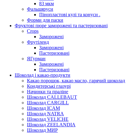
83 мкм
Фальшяруси
Пінопластові кулі та конуси .
Форми для паски
Фруктові пюре заморожені та пастеризовані
Crops
Заморожені
Фрутіленд
Заморожені
Пастеризовані
ЯГурман
Заморожені
Пастеризовані
Шоколад і какао-продукти
Какао порошок, какао масло, гарячий шоколад
Кондитерські глазурі
Начинки та праліне
Шоколад CALLEBAUT
Шоколад CARGILL
Шоколад ICAM
Шоколад NATRA
Шоколад VELICHE
Шоколад ZEELANDIA
Шоколад МИР