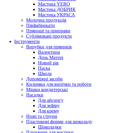
Мастика YERO
Мастика ДОБРИК
Мастика УКРАСА
Молочна продукція
Півфабрикати
Прянощі та приправи
Сублімовані продукти
Інструменти
Вирубки для пряників
Валентина
День Матері
Новий рік
Паска
Школа
Допоміжні засоби
Килимки для випічки та роботи
Мішки кондитерські
Насадки
Для айсингу
Для зефіру
Для крему
Ножі та струни
Пластикові форми для шоколаду
Шоколадки
Плунжери для мастики