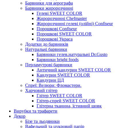
Барвники для аерографа
Барвники жиророзчинні
Гелеві SWEET COLOR
Жиророзчинні Chefmaster
Жиророзчинні гелеві (олійні) Confiseur
Порошкові Confiseur
Порошкові SWEET COLOR
Порошкові Украса
Додатки до барвників
Натуральні барвники
Барвники гелев.натуральні Dr.Gusto
Барвники bright foods
Перламутрові барвники
Античний кандурин SWEET COLOR
Кандурин SWEET COLOR
Кандурин ЦД
Спреї: Велюри: Фломастери.
Харчовий глітер
Глітер SWEET COLOR
Глітер-спрей SWEET COLOR
Глітерна тканина, їстивний шовк
Вирубки та трафарети
Декор
Бізе та льодяники
Вафельний та цукровий папір