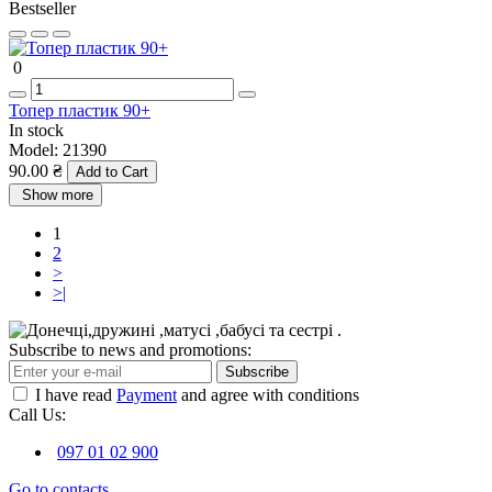
Bestseller
0
Топер пластик 90+
In stock
Model:
21390
90.00 ₴
Add to Cart
Show more
1
2
>
>|
Subscribe to news and promotions:
Subscribe
I have read
Payment
and agree with conditions
Call Us:
097 01 02 900
Go to contacts