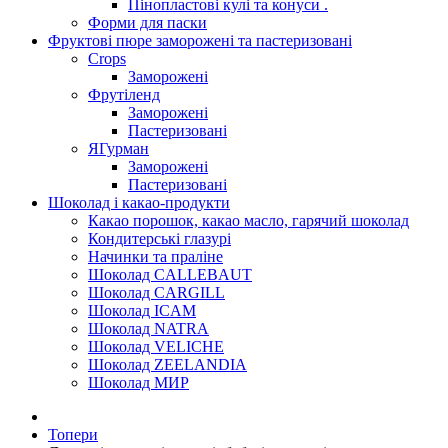
Пінопластові кулі та конуси .
Форми для паски
Фруктові пюре заморожені та пастеризовані
Crops
Заморожені
Фрутіленд
Заморожені
Пастеризовані
ЯГурман
Заморожені
Пастеризовані
Шоколад і какао-продукти
Какао порошок, какао масло, гарячий шоколад
Кондитерські глазурі
Начинки та праліне
Шоколад CALLEBAUT
Шоколад CARGILL
Шоколад ICAM
Шоколад NATRA
Шоколад VELICHE
Шоколад ZEELANDIA
Шоколад МИР
Топери