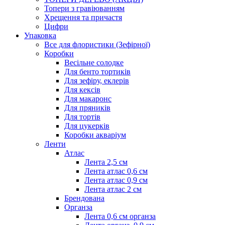
Топери з гравіюванням
Хрещення та причастя
Цифри
Упаковка
Все для флористики (Зефірної)
Коробки
Весільне солодке
Для бенто тортиків
Для зефіру, еклерів
Для кексів
Для макаронс
Для пряників
Для тортів
Для цукерків
Коробки акваріум
Ленти
Атлас
Лента 2,5 см
Лента атлас 0,6 см
Лента атлас 0,9 см
Лента атлас 2 см
Брендована
Органза
Лента 0,6 см органза