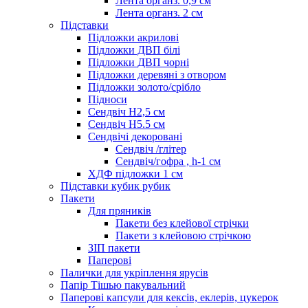
Лента органз. 0,9 см
Лента органз. 2 см
Підставки
Підложки акрилові
Підложки ДВП білі
Підложки ДВП чорні
Підложки деревяні з отвором
Підложки золото/срібло
Підноси
Сендвіч H2,5 см
Сендвіч H5.5 см
Сендвічі декоровані
Сендвіч /глітер
Сендвіч/гофра , h-1 см
ХДФ підложки 1 см
Підставки кубик рубик
Пакети
Для пряників
Пакети без клейової стрічки
Пакети з клейовою стрічкою
ЗІП пакети
Паперові
Палички для укріплення ярусів
Папір Тішью пакувальний
Паперові капсули для кексів, еклерів, цукерок