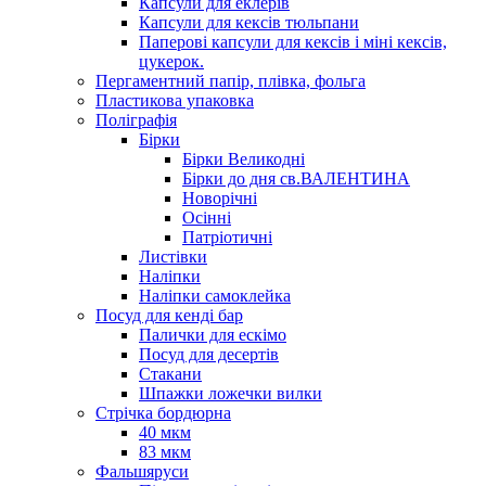
Капсули для еклерів
Капсули для кексів тюльпани
Паперові капсули для кексів і міні кексів,
цукерок.
Пергаментний папір, плівка, фольга
Пластикова упаковка
Поліграфія
Бірки
Бірки Великодні
Бірки до дня св.ВАЛЕНТИНА
Новорічні
Осінні
Патріотичні
Листівки
Наліпки
Наліпки самоклейка
Посуд для кенді бар
Палички для ескімо
Посуд для десертів
Стакани
Шпажки ложечки вилки
Стрічка бордюрна
40 мкм
83 мкм
Фальшяруси