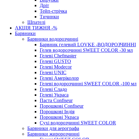
Дріт
Тейп-стрічка
Тичинки
Шпателі
АКЦІЯ ТИЖНЯ -%
Барвники
Барвники водорозчинні
Барвник гелевий LOVKE -ВОДОРОЗЧИННІ
Гелев водорозчинні SWEET COLOR -30 мл
Гелеві Chefmaster
Гелеві GUSTO
Гелеві Modecor
Гелеві UNIC
Гелеві Амеріколор
Гелеві водорозчинні SWEET COLOR -100 мл
Гелеві Сладо
Гелеві Украса
Паста Confiseur
Порошкові Confiseur
Порошкові Індія
Порошкові Украса
Сухі водорозчинні SWEET COLOR
Барвники для аерографа
Барвники жиророзчинні