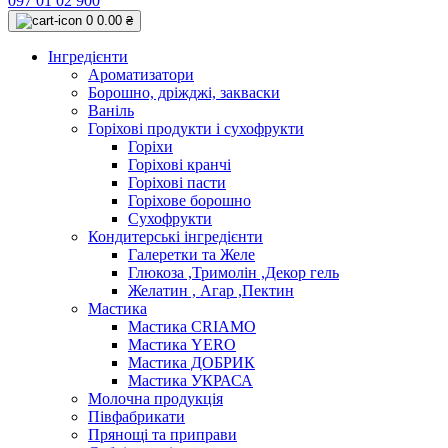
097 01 02 900
0
0.00 ₴
Інгредієнти
Ароматизатори
Борошно, дріжджі, закваски
Ваніль
Горіхові продукти і сухофрукти
Горіхи
Горіхові кранчі
Горіхові пасти
Горіхове борошно
Сухофрукти
Кондитерські інгредієнти
Галеретки та Желе
Глюкоза ,Тримолін ,Декор гель
Желатин , Агар ,Пектин
Мастика
Мастика CRIAMO
Мастика YERO
Мастика ДОБРИК
Мастика УКРАСА
Молочна продукція
Півфабрикати
Прянощі та приправи