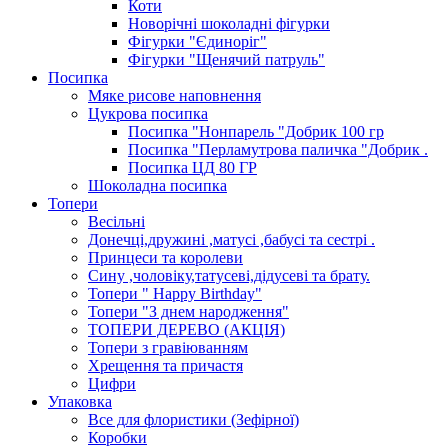
Коти
Новорічні шоколадні фігурки
Фігурки "Єдиноріг"
Фігурки "Щенячий патруль"
Посипка
Мяке рисове наповнення
Цукрова посипка
Посипка "Нонпарель "Добрик 100 гр
Посипка "Перламутрова паличка "Добрик .
Посипка ЦД 80 ГР
Шоколадна посипка
Топери
Весільні
Донечці,дружині ,матусі ,бабусі та сестрі .
Принцеси та королеви
Сину ,чоловіку,татусеві,дідусеві та брату.
Топери " Happy Birthday"
Топери "З днем народження"
ТОПЕРИ ДЕРЕВО (АКЦІЯ)
Топери з гравіюванням
Хрещення та причастя
Цифри
Упаковка
Все для флористики (Зефірної)
Коробки