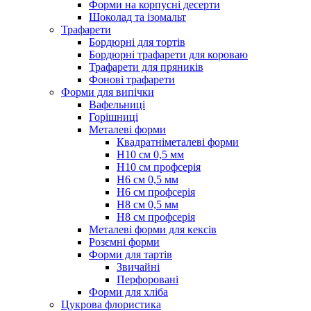
Форми на корпусні десерти
Шоколад та ізомальт
Трафарети
Бордюрні для тортів
Бордюрні трафарети для короваю
Трафарети для пряників
Фонові трафарети
Форми для випічки
Вафельниці
Горішниці
Металеві форми
Квадратніметалеві форми
Н10 см 0,5 мм
Н10 см профсерія
Н6 см 0,5 мм
Н6 см профсерія
Н8 см 0,5 мм
Н8 см профсерія
Металеві форми для кексів
Розємні форми
Форми для тартів
Звичайні
Перфоровані
Форми для хліба
Цукрова флористика