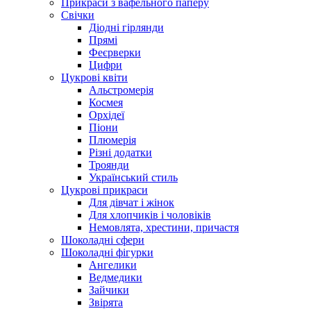
Прикраси з вафельного паперу
Свічки
Діодні гірлянди
Прямі
Феєрверки
Цифри
Цукрові квіти
Альстромерія
Космея
Орхідеї
Піони
Плюмерія
Різні додатки
Троянди
Український стиль
Цукрові прикраси
Для дівчат і жінок
Для хлопчиків і чоловіків
Немовлята, хрестини, причастя
Шоколадні сфери
Шоколадні фігурки
Ангелики
Ведмедики
Зайчики
Звірята