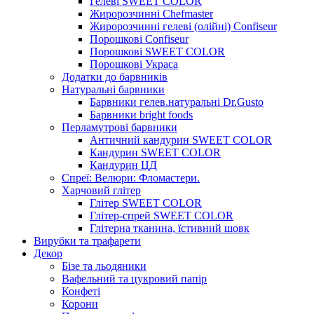
Гелеві SWEET COLOR
Жиророзчинні Chefmaster
Жиророзчинні гелеві (олійні) Confiseur
Порошкові Confiseur
Порошкові SWEET COLOR
Порошкові Украса
Додатки до барвників
Натуральні барвники
Барвники гелев.натуральні Dr.Gusto
Барвники bright foods
Перламутрові барвники
Античний кандурин SWEET COLOR
Кандурин SWEET COLOR
Кандурин ЦД
Спреї: Велюри: Фломастери.
Харчовий глітер
Глітер SWEET COLOR
Глітер-спрей SWEET COLOR
Глітерна тканина, їстивний шовк
Вирубки та трафарети
Декор
Бізе та льодяники
Вафельний та цукровий папір
Конфеті
Корони