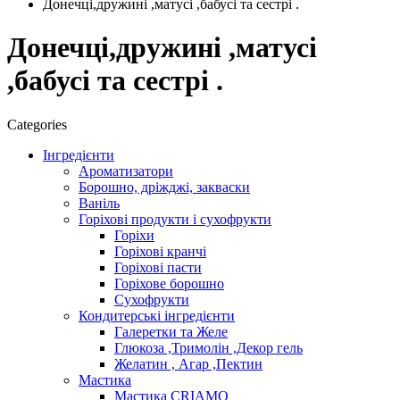
Донечці,дружині ,матусі ,бабусі та сестрі .
Донечці,дружині ,матусі
,бабусі та сестрі .
Categories
Інгредієнти
Ароматизатори
Борошно, дріжджі, закваски
Ваніль
Горіхові продукти і сухофрукти
Горіхи
Горіхові кранчі
Горіхові пасти
Горіхове борошно
Сухофрукти
Кондитерські інгредієнти
Галеретки та Желе
Глюкоза ,Тримолін ,Декор гель
Желатин , Агар ,Пектин
Мастика
Мастика CRIAMO