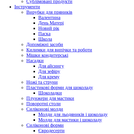
Сублімовані продукти
Інструменти
Вирубки для пряників
Валентина
День Матері
Новий рік
Паска
Школа
Допоміжні засоби
Килимки для випічки та роботи
Мішки кондитерські
Насадки
Для айсингу
Для зефіру
Для крему
Ножі та струни
Пластикові форми для шоколаду
Шоколадки
Плунжери для мастики
Поворотні столи
Силіконові молди
Молди для льодяників і шоколаду
Молди для мастики і шоколаду
Силіконові форми
Євродесерти