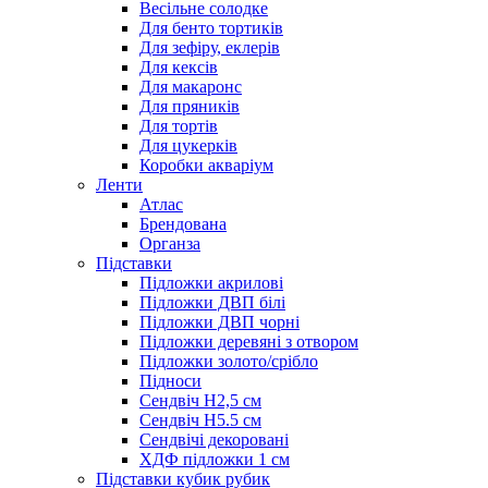
Весільне солодке
Для бенто тортиків
Для зефіру, еклерів
Для кексів
Для макаронс
Для пряників
Для тортів
Для цукерків
Коробки акваріум
Ленти
Атлас
Брендована
Органза
Підставки
Підложки акрилові
Підложки ДВП білі
Підложки ДВП чорні
Підложки деревяні з отвором
Підложки золото/срібло
Підноси
Сендвіч H2,5 см
Сендвіч H5.5 см
Сендвічі декоровані
ХДФ підложки 1 см
Підставки кубик рубик