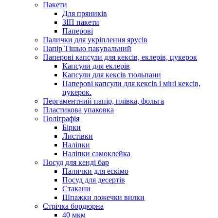
Пакети
Для пряників
ЗІП пакети
Паперові
Палички для укріплення ярусів
Папір Тішью пакувальний
Паперові капсули для кексів, еклерів, цукерок
Капсули для еклерів
Капсули для кексів тюльпани
Паперові капсули для кексів і міні кексів,
цукерок.
Пергаментний папір, плівка, фольга
Пластикова упаковка
Поліграфія
Бірки
Листівки
Наліпки
Наліпки самоклейка
Посуд для кенді бар
Палички для ескімо
Посуд для десертів
Стакани
Шпажки ложечки вилки
Стрічка бордюрна
40 мкм