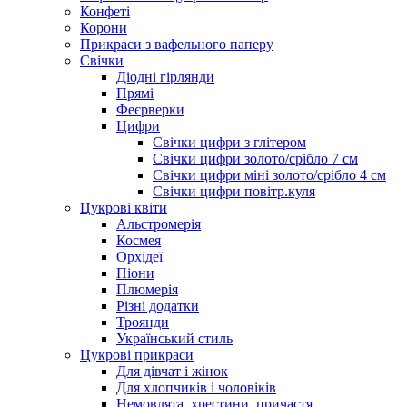
Конфеті
Корони
Прикраси з вафельного паперу
Свічки
Діодні гірлянди
Прямі
Феєрверки
Цифри
Свічки цифри з глітером
Свічки цифри золото/срібло 7 см
Свічки цифри міні золото/срібло 4 см
Свічки цифри повітр.куля
Цукрові квіти
Альстромерія
Космея
Орхідеї
Піони
Плюмерія
Різні додатки
Троянди
Український стиль
Цукрові прикраси
Для дівчат і жінок
Для хлопчиків і чоловіків
Немовлята, хрестини, причастя