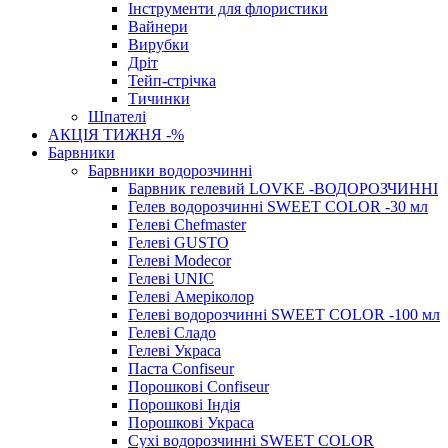
Інструменти для флористики
Вайнери
Вирубки
Дріт
Тейп-стрічка
Тичинки
Шпателі
АКЦІЯ ТИЖНЯ -%
Барвники
Барвники водорозчинні
Барвник гелевий LOVKE -ВОДОРОЗЧИННІ
Гелев водорозчинні SWEET COLOR -30 мл
Гелеві Chefmaster
Гелеві GUSTO
Гелеві Modecor
Гелеві UNIC
Гелеві Амеріколор
Гелеві водорозчинні SWEET COLOR -100 мл
Гелеві Сладо
Гелеві Украса
Паста Confiseur
Порошкові Confiseur
Порошкові Індія
Порошкові Украса
Сухі водорозчинні SWEET COLOR