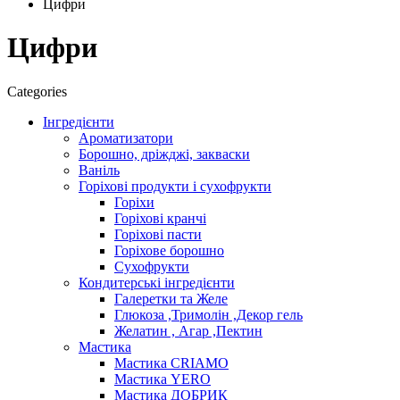
Цифри
Цифри
Categories
Інгредієнти
Ароматизатори
Борошно, дріжджі, закваски
Ваніль
Горіхові продукти і сухофрукти
Горіхи
Горіхові кранчі
Горіхові пасти
Горіхове борошно
Сухофрукти
Кондитерські інгредієнти
Галеретки та Желе
Глюкоза ,Тримолін ,Декор гель
Желатин , Агар ,Пектин
Мастика
Мастика CRIAMO
Мастика YERO
Мастика ДОБРИК