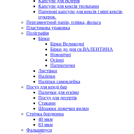
Капсули для еклерів
Капсули для кексів тюльпани
Паперові капсули для кексів і міні кексів,
цукерок.
Пергаментний папір, плівка, фольга
Пластикова упаковка
Поліграфія
Бірки
Бірки Великодні
Бірки до дня св.ВАЛЕНТИНА
Новорічні
Осінні
Патріотичні
Листівки
Наліпки
Наліпки самоклейка
Посуд для кенді бар
Палички для ескімо
Посуд для десертів
Стакани
Шпажки ложечки вилки
Стрічка бордюрна
40 мкм
83 мкм
Фальшяруси