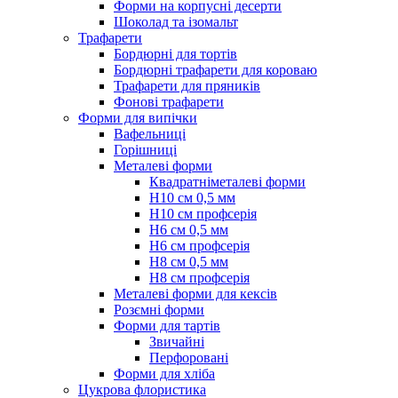
Форми на корпусні десерти
Шоколад та ізомальт
Трафарети
Бордюрні для тортів
Бордюрні трафарети для короваю
Трафарети для пряників
Фонові трафарети
Форми для випічки
Вафельниці
Горішниці
Металеві форми
Квадратніметалеві форми
Н10 см 0,5 мм
Н10 см профсерія
Н6 см 0,5 мм
Н6 см профсерія
Н8 см 0,5 мм
Н8 см профсерія
Металеві форми для кексів
Розємні форми
Форми для тартів
Звичайні
Перфоровані
Форми для хліба
Цукрова флористика