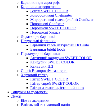
Барвники для аерографа
Барвники жиророзчинні
Гелеві SWEET COLOR
Жиророзчинні Chefmaster
Жиророзчинні гелеві (олійні) Confiseur
Порошкові Confiseur
Порошкові SWEET COLOR
Порошкові Украса
Додатки до барвників
Натуральні барвники
Барвники гелев.натуральні Dr.Gusto
Барвники bright foods
Перламутрові барвники
Античний кандурин SWEET COLOR
Кандурин SWEET COLOR
Кандурин ЦД
Спреї: Велюри: Фломастери.
Харчовий глітер
Глітер SWEET COLOR
Глітер-спрей SWEET COLOR
Глітерна тканина, їстивний шовк
Вирубки та трафарети
Декор
Бізе та льодяники
Вафельний та цукровий папір