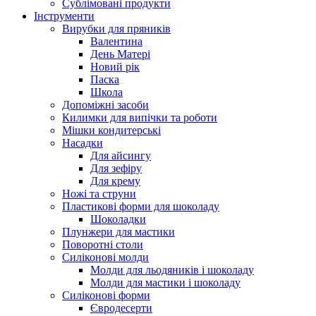
Сублімовані продукти
Інструменти
Вирубки для пряників
Валентина
День Матері
Новий рік
Паска
Школа
Допоміжні засоби
Килимки для випічки та роботи
Мішки кондитерські
Насадки
Для айсингу
Для зефіру
Для крему
Ножі та струни
Пластикові форми для шоколаду
Шоколадки
Плунжери для мастики
Поворотні столи
Силіконові молди
Молди для льодяників і шоколаду
Молди для мастики і шоколаду
Силіконові форми
Євродесерти