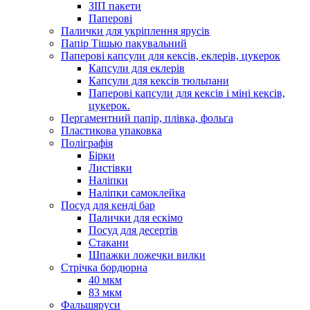
ЗІП пакети
Паперові
Палички для укріплення ярусів
Папір Тішью пакувальний
Паперові капсули для кексів, еклерів, цукерок
Капсули для еклерів
Капсули для кексів тюльпани
Паперові капсули для кексів і міні кексів,
цукерок.
Пергаментний папір, плівка, фольга
Пластикова упаковка
Поліграфія
Бірки
Листівки
Наліпки
Наліпки самоклейка
Посуд для кенді бар
Палички для ескімо
Посуд для десертів
Стакани
Шпажки ложечки вилки
Стрічка бордюрна
40 мкм
83 мкм
Фальшяруси