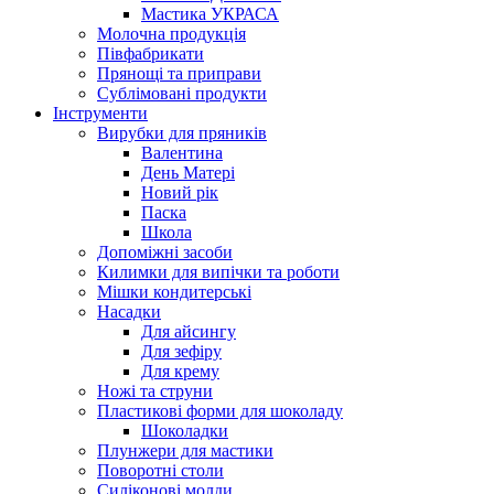
Мастика УКРАСА
Молочна продукція
Півфабрикати
Прянощі та приправи
Сублімовані продукти
Інструменти
Вирубки для пряників
Валентина
День Матері
Новий рік
Паска
Школа
Допоміжні засоби
Килимки для випічки та роботи
Мішки кондитерські
Насадки
Для айсингу
Для зефіру
Для крему
Ножі та струни
Пластикові форми для шоколаду
Шоколадки
Плунжери для мастики
Поворотні столи
Силіконові молди