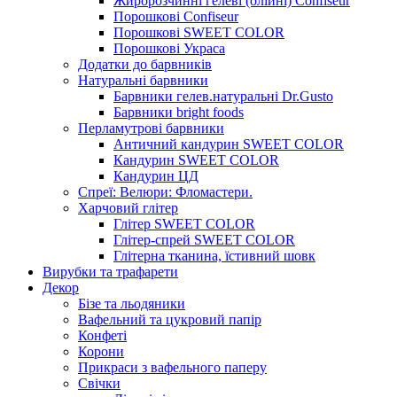
Жиророзчинні гелеві (олійні) Confiseur
Порошкові Confiseur
Порошкові SWEET COLOR
Порошкові Украса
Додатки до барвників
Натуральні барвники
Барвники гелев.натуральні Dr.Gusto
Барвники bright foods
Перламутрові барвники
Античний кандурин SWEET COLOR
Кандурин SWEET COLOR
Кандурин ЦД
Спреї: Велюри: Фломастери.
Харчовий глітер
Глітер SWEET COLOR
Глітер-спрей SWEET COLOR
Глітерна тканина, їстивний шовк
Вирубки та трафарети
Декор
Бізе та льодяники
Вафельний та цукровий папір
Конфеті
Корони
Прикраси з вафельного паперу
Свічки