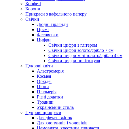
Конфеті
Корони
Прикраси з вафельного паперу
Свічки
Діодні гірлянди
Прямі
Феєрверки
Цифри
Свічки цифри з глітером
Свічки цифри золото/срібло 7 см
Свічки цифри міні золото/срібло 4 см
Свічки цифри повітр.куля
Цукрові квіти
Альстромерія
Космея
Орхідеї
Піони
Плюмерія
Різні додатки
Троянди
Український стиль
Цукрові прикраси
Для дівчат і жінок
Для хлопчиків і чоловіків
Немовлята, хрестини, причастя