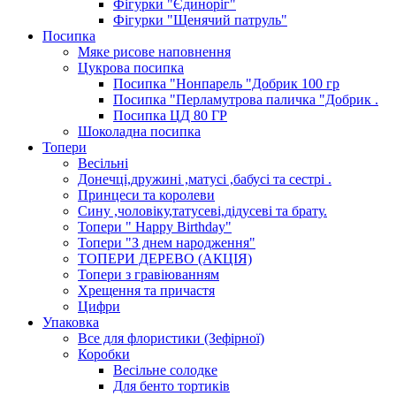
Фігурки "Єдиноріг"
Фігурки "Щенячий патруль"
Посипка
Мяке рисове наповнення
Цукрова посипка
Посипка "Нонпарель "Добрик 100 гр
Посипка "Перламутрова паличка "Добрик .
Посипка ЦД 80 ГР
Шоколадна посипка
Топери
Весільні
Донечці,дружині ,матусі ,бабусі та сестрі .
Принцеси та королеви
Сину ,чоловіку,татусеві,дідусеві та брату.
Топери " Happy Birthday"
Топери "З днем народження"
ТОПЕРИ ДЕРЕВО (АКЦІЯ)
Топери з гравіюванням
Хрещення та причастя
Цифри
Упаковка
Все для флористики (Зефірної)
Коробки
Весільне солодке
Для бенто тортиків