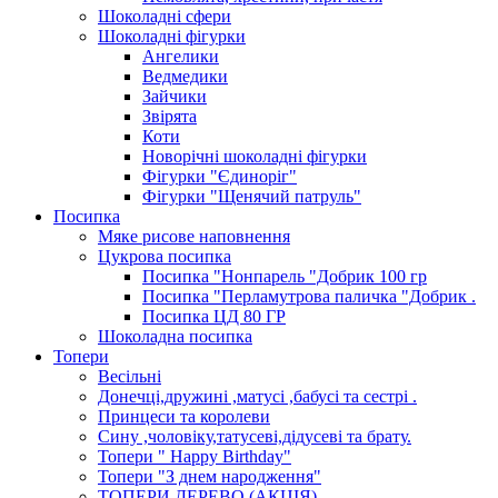
Шоколадні сфери
Шоколадні фігурки
Ангелики
Ведмедики
Зайчики
Звірята
Коти
Новорічні шоколадні фігурки
Фігурки "Єдиноріг"
Фігурки "Щенячий патруль"
Посипка
Мяке рисове наповнення
Цукрова посипка
Посипка "Нонпарель "Добрик 100 гр
Посипка "Перламутрова паличка "Добрик .
Посипка ЦД 80 ГР
Шоколадна посипка
Топери
Весільні
Донечці,дружині ,матусі ,бабусі та сестрі .
Принцеси та королеви
Сину ,чоловіку,татусеві,дідусеві та брату.
Топери " Happy Birthday"
Топери "З днем народження"
ТОПЕРИ ДЕРЕВО (АКЦІЯ)