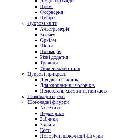
Діодні гірлянди
Прямі
Феєрверки
Цифри
Цукрові квіти
Альстромерія
Космея
Орхідеї
Піони
Плюмерія
Різні додатки
Троянди
Український стиль
Цукрові прикраси
Для дівчат і жінок
Для хлопчиків і чоловіків
Немовлята, хрестини, причастя
Шоколадні сфери
Шоколадні фігурки
Ангелики
Ведмедики
Зайчики
Звірята
Коти
Новорічні шоколадні фігурки