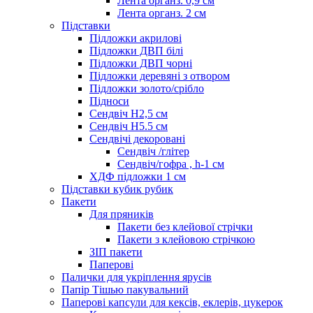
Лента органз. 0,9 см
Лента органз. 2 см
Підставки
Підложки акрилові
Підложки ДВП білі
Підложки ДВП чорні
Підложки деревяні з отвором
Підложки золото/срібло
Підноси
Сендвіч H2,5 см
Сендвіч H5.5 см
Сендвічі декоровані
Сендвіч /глітер
Сендвіч/гофра , h-1 см
ХДФ підложки 1 см
Підставки кубик рубик
Пакети
Для пряників
Пакети без клейової стрічки
Пакети з клейовою стрічкою
ЗІП пакети
Паперові
Палички для укріплення ярусів
Папір Тішью пакувальний
Паперові капсули для кексів, еклерів, цукерок