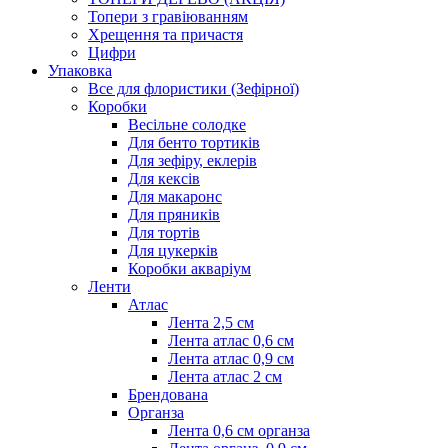
Топери з гравіюванням
Хрещення та причастя
Цифри
Упаковка
Все для флористики (Зефірної)
Коробки
Весільне солодке
Для бенто тортиків
Для зефіру, еклерів
Для кексів
Для макаронс
Для пряників
Для тортів
Для цукерків
Коробки акваріум
Ленти
Атлас
Лента 2,5 см
Лента атлас 0,6 см
Лента атлас 0,9 см
Лента атлас 2 см
Брендована
Органза
Лента 0,6 см органза