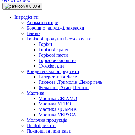
097 01 02 900
0
0.00 ₴
Інгредієнти
Ароматизатори
Борошно, дріжджі, закваски
Ваніль
Горіхові продукти і сухофрукти
Горіхи
Горіхові кранчі
Горіхові пасти
Горіхове борошно
Сухофрукти
Кондитерські інгредієнти
Галеретки та Желе
Глюкоза ,Тримолін ,Декор гель
Желатин , Агар ,Пектин
Мастика
Мастика CRIAMO
Мастика YERO
Мастика ДОБРИК
Мастика УКРАСА
Молочна продукція
Півфабрикати
Прянощі та приправи