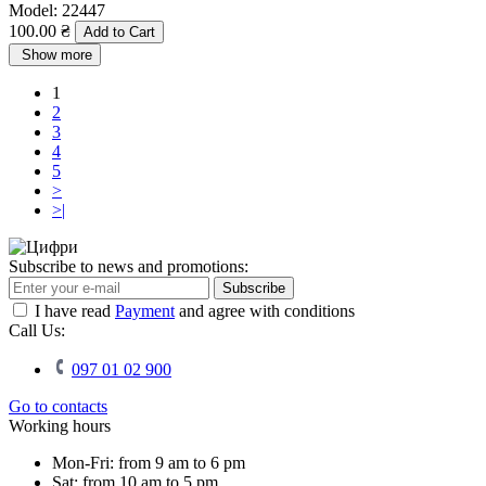
Model:
22447
100.00 ₴
Add to Cart
Show more
1
2
3
4
5
>
>|
Subscribe to news and promotions:
Subscribe
I have read
Payment
and agree with conditions
Call Us:
097 01 02 900
Go to contacts
Working hours
Mon-Fri: from 9 am to 6 pm
Sat: from 10 am to 5 pm