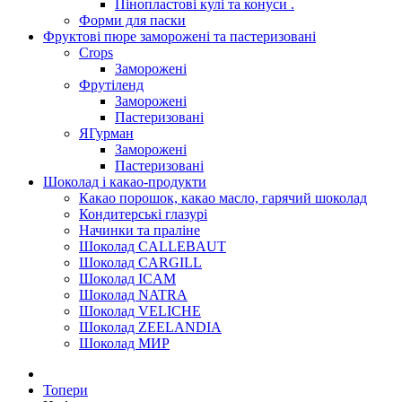
Пінопластові кулі та конуси .
Форми для паски
Фруктові пюре заморожені та пастеризовані
Crops
Заморожені
Фрутіленд
Заморожені
Пастеризовані
ЯГурман
Заморожені
Пастеризовані
Шоколад і какао-продукти
Какао порошок, какао масло, гарячий шоколад
Кондитерські глазурі
Начинки та праліне
Шоколад CALLEBAUT
Шоколад CARGILL
Шоколад ICAM
Шоколад NATRA
Шоколад VELICHE
Шоколад ZEELANDIA
Шоколад МИР
Топери