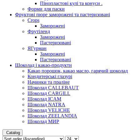
Пінопластові кулі та конуси .
Форми для паски
Фруктові пюре заморожені та пастеризовані
Crops
Заморожені
Фрутіленд
Заморожені
Пастеризовані
ЯГурман
Заморожені
Пастеризовані
Шоколад і какао-продукти
Какао порошок, какао масло, гарячий шоколад
Кондитерські глазурі
Начинки та праліне
Шоколад CALLEBAUT
Шоколад CARGILL
Шоколад ICAM
Шоколад NATRA
Шоколад VELICHE
Шоколад ZEELANDIA
Шоколад МИР
Catalog