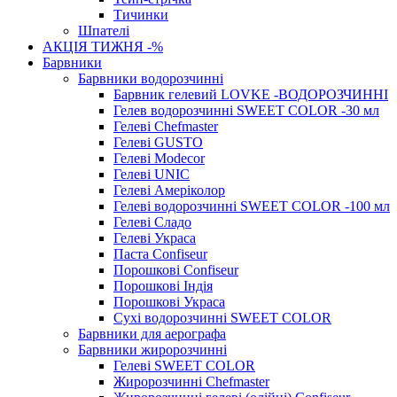
Тичинки
Шпателі
АКЦІЯ ТИЖНЯ -%
Барвники
Барвники водорозчинні
Барвник гелевий LOVKE -ВОДОРОЗЧИННІ
Гелев водорозчинні SWEET COLOR -30 мл
Гелеві Chefmaster
Гелеві GUSTO
Гелеві Modecor
Гелеві UNIC
Гелеві Амеріколор
Гелеві водорозчинні SWEET COLOR -100 мл
Гелеві Сладо
Гелеві Украса
Паста Confiseur
Порошкові Confiseur
Порошкові Індія
Порошкові Украса
Сухі водорозчинні SWEET COLOR
Барвники для аерографа
Барвники жиророзчинні
Гелеві SWEET COLOR
Жиророзчинні Chefmaster