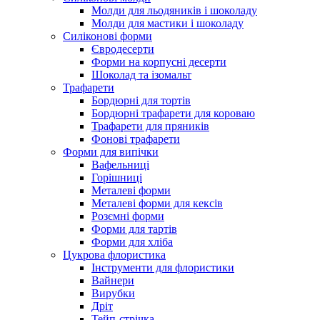
Молди для льодяників і шоколаду
Молди для мастики і шоколаду
Силіконові форми
Євродесерти
Форми на корпусні десерти
Шоколад та ізомальт
Трафарети
Бордюрні для тортів
Бордюрні трафарети для короваю
Трафарети для пряників
Фонові трафарети
Форми для випічки
Вафельниці
Горішниці
Металеві форми
Металеві форми для кексів
Розємні форми
Форми для тартів
Форми для хліба
Цукрова флористика
Інструменти для флористики
Вайнери
Вирубки
Дріт
Тейп-стрічка