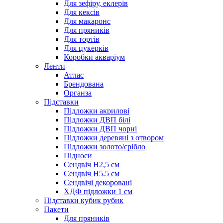
Для зефіру, еклерів
Для кексів
Для макаронс
Для пряників
Для тортів
Для цукерків
Коробки акваріум
Ленти
Атлас
Брендована
Органза
Підставки
Підложки акрилові
Підложки ДВП білі
Підложки ДВП чорні
Підложки деревяні з отвором
Підложки золото/срібло
Підноси
Сендвіч H2,5 см
Сендвіч H5.5 см
Сендвічі декоровані
ХДФ підложки 1 см
Підставки кубик рубик
Пакети
Для пряників