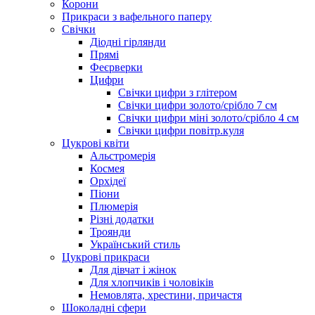
Корони
Прикраси з вафельного паперу
Свічки
Діодні гірлянди
Прямі
Феєрверки
Цифри
Свічки цифри з глітером
Свічки цифри золото/срібло 7 см
Свічки цифри міні золото/срібло 4 см
Свічки цифри повітр.куля
Цукрові квіти
Альстромерія
Космея
Орхідеї
Піони
Плюмерія
Різні додатки
Троянди
Український стиль
Цукрові прикраси
Для дівчат і жінок
Для хлопчиків і чоловіків
Немовлята, хрестини, причастя
Шоколадні сфери