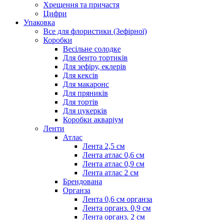
Хрещення та причастя
Цифри
Упаковка
Все для флористики (Зефірної)
Коробки
Весільне солодке
Для бенто тортиків
Для зефіру, еклерів
Для кексів
Для макаронс
Для пряників
Для тортів
Для цукерків
Коробки акваріум
Ленти
Атлас
Лента 2,5 см
Лента атлас 0,6 см
Лента атлас 0,9 см
Лента атлас 2 см
Брендована
Органза
Лента 0,6 см органза
Лента органз. 0,9 см
Лента органз. 2 см