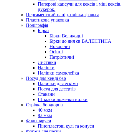
Паперові капсули для кексів і міні кексів,
цукерок.
Пергаментний папір, плівка, фольга
Пластикова упаковка
Поліграфія
Бірки
Бірки Великодні
Бірки до дня св.ВАЛЕНТИНА
Новорічні
Осінні
Патріотичні
Листівки
Наліпки
Наліпки самоклейка
Посуд для кенді бар
Палички для ескімо
Посуд для десертів
Стакани
Шпажки ложечки вилки
Стрічка бордюрна
40 мкм
83 мкм
Фальшяруси
Пінопластові кулі та конуси .
Форми для паски