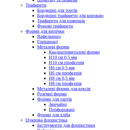
Трафарети
Бордюрні для тортів
Бордюрні трафарети для короваю
Трафарети для пряників
Фонові трафарети
Форми для випічки
Вафельниці
Горішниці
Металеві форми
Квадратніметалеві форми
Н10 см 0,5 мм
Н10 см профсерія
Н6 см 0,5 мм
Н6 см профсерія
Н8 см 0,5 мм
Н8 см профсерія
Металеві форми для кексів
Розємні форми
Форми для тартів
Звичайні
Перфоровані
Форми для хліба
Цукрова флористика
Інструменти для флористики