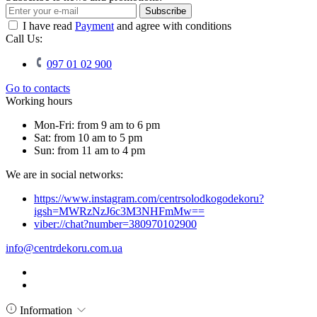
Subscribe
I have read
Payment
and agree with conditions
Call Us:
097 01 02 900
Go to contacts
Working hours
Mon-Fri: from 9 am to 6 pm
Sat: from 10 am to 5 pm
Sun: from 11 am to 4 pm
We are in social networks:
https://www.instagram.com/centrsolodkogodekoru?
igsh=MWRzNzJ6c3M3NHFmMw==
viber://chat?number=380970102900
info@centrdekoru.com.ua
Information