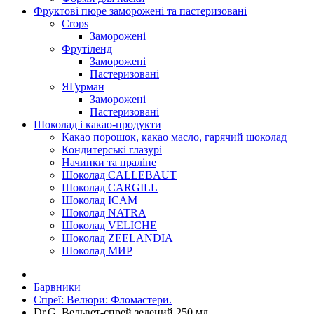
Фруктові пюре заморожені та пастеризовані
Crops
Заморожені
Фрутіленд
Заморожені
Пастеризовані
ЯГурман
Заморожені
Пастеризовані
Шоколад і какао-продукти
Какао порошок, какао масло, гарячий шоколад
Кондитерські глазурі
Начинки та праліне
Шоколад CALLEBAUT
Шоколад CARGILL
Шоколад ICAM
Шоколад NATRA
Шоколад VELICHE
Шоколад ZEELANDIA
Шоколад МИР
Барвники
Спреї: Велюри: Фломастери.
Dr.G. Вельвет-спрей зелений 250 мл