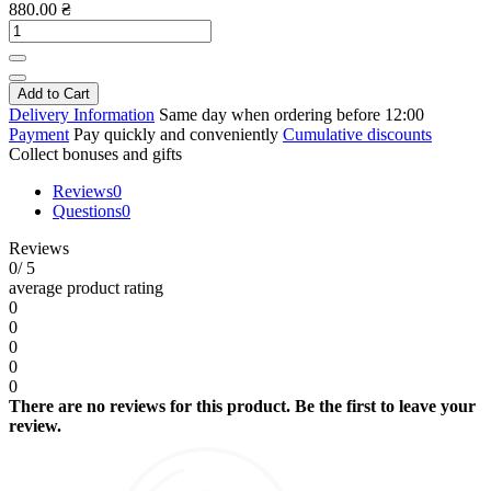
880.00 ₴
Add to Cart
Delivery Information
Same day when ordering before 12:00
Payment
Pay quickly and conveniently
Cumulative discounts
Collect bonuses and gifts
Reviews
0
Questions
0
Reviews
0
/ 5
average product rating
0
0
0
0
0
There are no reviews for this product. Be the first to leave your
review.