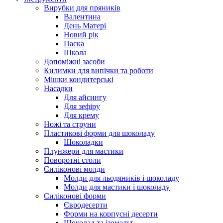
Вирубки для пряників
Валентина
День Матері
Новий рік
Паска
Школа
Допоміжні засоби
Килимки для випічки та роботи
Мішки кондитерські
Насадки
Для айсингу
Для зефіру
Для крему
Ножі та струни
Пластикові форми для шоколаду
Шоколадки
Плунжери для мастики
Поворотні столи
Силіконові молди
Молди для льодяників і шоколаду
Молди для мастики і шоколаду
Силіконові форми
Євродесерти
Форми на корпусні десерти
Шоколад та ізомальт