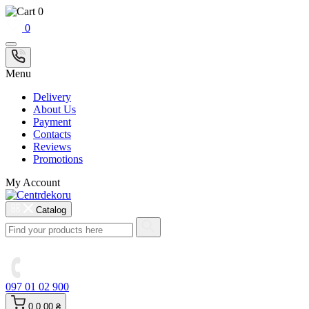
0
0
Menu
Delivery
About Us
Payment
Contacts
Reviews
Promotions
My Account
Catalog
097 01 02 900
0
0.00 ₴