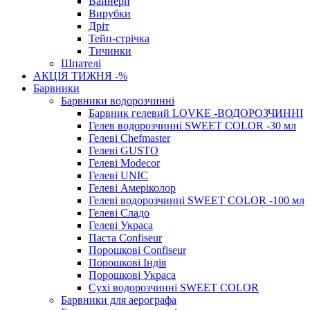
Вайнери
Вирубки
Дріт
Тейп-стрічка
Тичинки
Шпателі
АКЦІЯ ТИЖНЯ -%
Барвники
Барвники водорозчинні
Барвник гелевий LOVKE -ВОДОРОЗЧИННІ
Гелев водорозчинні SWEET COLOR -30 мл
Гелеві Chefmaster
Гелеві GUSTO
Гелеві Modecor
Гелеві UNIC
Гелеві Амеріколор
Гелеві водорозчинні SWEET COLOR -100 мл
Гелеві Сладо
Гелеві Украса
Паста Confiseur
Порошкові Confiseur
Порошкові Індія
Порошкові Украса
Сухі водорозчинні SWEET COLOR
Барвники для аерографа