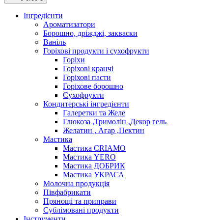
Інгредієнти
Ароматизатори
Борошно, дріжджі, закваски
Ваніль
Горіхові продукти і сухофрукти
Горіхи
Горіхові кранчі
Горіхові пасти
Горіхове борошно
Сухофрукти
Кондитерські інгредієнти
Галеретки та Желе
Глюкоза ,Тримолін ,Декор гель
Желатин , Агар ,Пектин
Мастика
Мастика CRIAMO
Мастика YERO
Мастика ДОБРИК
Мастика УКРАСА
Молочна продукція
Півфабрикати
Прянощі та приправи
Сублімовані продукти
Інструменти