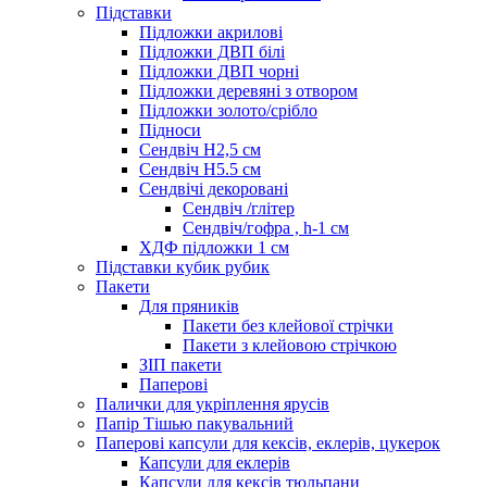
Підставки
Підложки акрилові
Підложки ДВП білі
Підложки ДВП чорні
Підложки деревяні з отвором
Підложки золото/срібло
Підноси
Сендвіч H2,5 см
Сендвіч H5.5 см
Сендвічі декоровані
Сендвіч /глітер
Сендвіч/гофра , h-1 см
ХДФ підложки 1 см
Підставки кубик рубик
Пакети
Для пряників
Пакети без клейової стрічки
Пакети з клейовою стрічкою
ЗІП пакети
Паперові
Палички для укріплення ярусів
Папір Тішью пакувальний
Паперові капсули для кексів, еклерів, цукерок
Капсули для еклерів
Капсули для кексів тюльпани