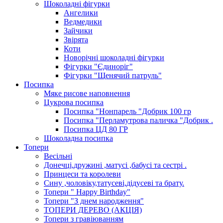
Шоколадні фігурки
Ангелики
Ведмедики
Зайчики
Звірята
Коти
Новорічні шоколадні фігурки
Фігурки "Єдиноріг"
Фігурки "Щенячий патруль"
Посипка
Мяке рисове наповнення
Цукрова посипка
Посипка "Нонпарель "Добрик 100 гр
Посипка "Перламутрова паличка "Добрик .
Посипка ЦД 80 ГР
Шоколадна посипка
Топери
Весільні
Донечці,дружині ,матусі ,бабусі та сестрі .
Принцеси та королеви
Сину ,чоловіку,татусеві,дідусеві та брату.
Топери " Happy Birthday"
Топери "З днем народження"
ТОПЕРИ ДЕРЕВО (АКЦІЯ)
Топери з гравіюванням