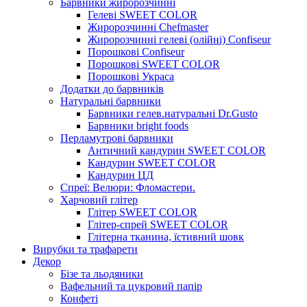
Барвники жиророзчинні
Гелеві SWEET COLOR
Жиророзчинні Chefmaster
Жиророзчинні гелеві (олійні) Confiseur
Порошкові Confiseur
Порошкові SWEET COLOR
Порошкові Украса
Додатки до барвників
Натуральні барвники
Барвники гелев.натуральні Dr.Gusto
Барвники bright foods
Перламутрові барвники
Античний кандурин SWEET COLOR
Кандурин SWEET COLOR
Кандурин ЦД
Спреї: Велюри: Фломастери.
Харчовий глітер
Глітер SWEET COLOR
Глітер-спрей SWEET COLOR
Глітерна тканина, їстивний шовк
Вирубки та трафарети
Декор
Бізе та льодяники
Вафельний та цукровий папір
Конфеті