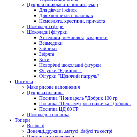
Цукрові прикраси та інший декор
Для дівчат і жінок
Для хлопчиків і чоловіків
Немовлята, хрестини, причастя
Шоколадні сфери
Шоколадні фігурки
Ангелики, немовлята, хмаринки
Ведмедики
Зайчики
Звірята
Коти
Новорічні шоколадні фігурки
Фігурки "Єдиноріг"
Фігурки "Щенячий патруль"
Посипка
Мяке рисове наповнення
Цукрова посипка
Посипка "Нонпарель "Добрик 100 гр
Посипка "Перламутрова паличка "Добрик .
Посипка ЦД 80 ГР
Шоколадна посипка
Топери
Весільні
Донечці,дружині ,матусі ,бабусі та сестрі .
Принцеси та королеви