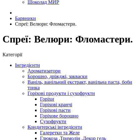
Шоколад МИР
Барвники
Спреї: Велюри: Фломастери.
Спреї: Велюри: Фломастери.
Категорії
Інгредієнти
Ароматизатори
Борошно, дріжджі, закваски
Ваніль, ванільний екстракт, ванільна паста, боби
тонка
Горіхові продукти і сухофрукти
Горіхи
Горіхові кранчі
Горіхові пасти
Горіхове борошно
Сухофрукти
Кондитерські інгредієнти
Галеретки та Желе
Глюкоза ,Тримолін ,Декор гель