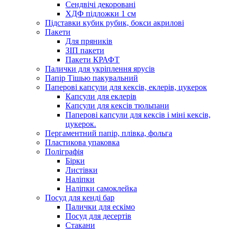
Сендвічі декоровані
ХДФ підложки 1 см
Підставки кубик рубик, бокси акрилові
Пакети
Для пряників
ЗІП пакети
Пакети КРАФТ
Палички для укріплення ярусів
Папір Тішью пакувальний
Паперові капсули для кексів, еклерів, цукерок
Капсули для еклерів
Капсули для кексів тюльпани
Паперові капсули для кексів і міні кексів,
цукерок.
Пергаментний папір, плівка, фольга
Пластикова упаковка
Поліграфія
Бірки
Листівки
Наліпки
Наліпки самоклейка
Посуд для кенді бар
Палички для ескімо
Посуд для десертів
Стакани