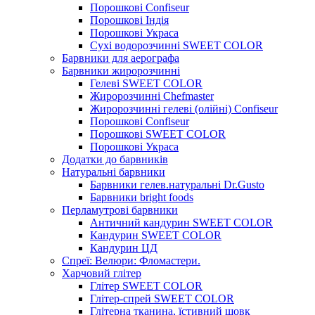
Порошкові Confiseur
Порошкові Індія
Порошкові Украса
Сухі водорозчинні SWEET COLOR
Барвники для аерографа
Барвники жиророзчинні
Гелеві SWEET COLOR
Жиророзчинні Chefmaster
Жиророзчинні гелеві (олійні) Confiseur
Порошкові Confiseur
Порошкові SWEET COLOR
Порошкові Украса
Додатки до барвників
Натуральні барвники
Барвники гелев.натуральні Dr.Gusto
Барвники bright foods
Перламутрові барвники
Античний кандурин SWEET COLOR
Кандурин SWEET COLOR
Кандурин ЦД
Спреї: Велюри: Фломастери.
Харчовий глітер
Глітер SWEET COLOR
Глітер-спрей SWEET COLOR
Глітерна тканина, їстивний шовк