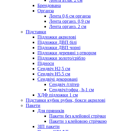
Лента атлас 2 см
Брендована
Органза
Лента 0,6 см органза
Лента органз. 0,9 см
Лента органз. 2 см
Підставки
Підложки акрилові
Підложки ДВП білі
Підложки ДВП чорні
Підложки деревяні з отвором
Підложки золото/срібло
Підноси
Сендвіч H2,5 см
Сендвіч H5.5 см
Сендвічі декоровані
Сендвіч /глітер
Сендвіч/гофра , h-1 см
ХДФ підложки 1 см
Підставки кубик рубик, бокси акрилові
Пакети
Для пряників
Пакети без клейової стрічки
Пакети з клейовою стрічкою
ЗІП пакети