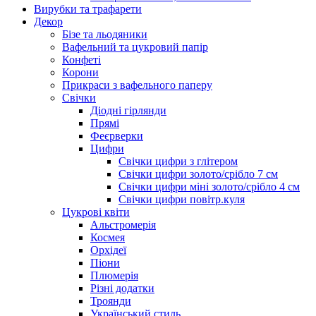
Вирубки та трафарети
Декор
Бізе та льодяники
Вафельний та цукровий папір
Конфеті
Корони
Прикраси з вафельного паперу
Свічки
Діодні гірлянди
Прямі
Феєрверки
Цифри
Свічки цифри з глітером
Свічки цифри золото/срібло 7 см
Свічки цифри міні золото/срібло 4 см
Свічки цифри повітр.куля
Цукрові квіти
Альстромерія
Космея
Орхідеї
Піони
Плюмерія
Різні додатки
Троянди
Український стиль