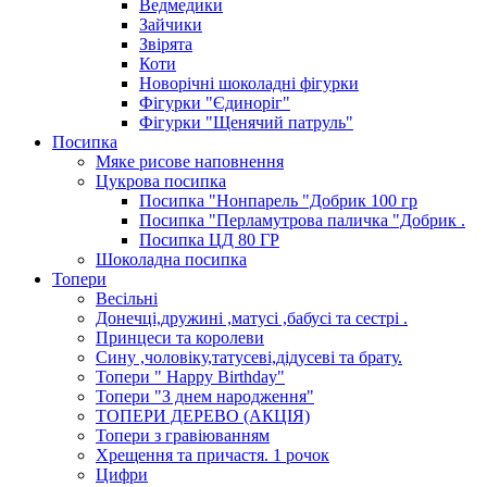
Ведмедики
Зайчики
Звірята
Коти
Новорічні шоколадні фігурки
Фігурки "Єдиноріг"
Фігурки "Щенячий патруль"
Посипка
Мяке рисове наповнення
Цукрова посипка
Посипка "Нонпарель "Добрик 100 гр
Посипка "Перламутрова паличка "Добрик .
Посипка ЦД 80 ГР
Шоколадна посипка
Топери
Весільні
Донечці,дружині ,матусі ,бабусі та сестрі .
Принцеси та королеви
Сину ,чоловіку,татусеві,дідусеві та брату.
Топери " Happy Birthday"
Топери "З днем народження"
ТОПЕРИ ДЕРЕВО (АКЦІЯ)
Топери з гравіюванням
Хрещення та причастя. 1 рочок
Цифри