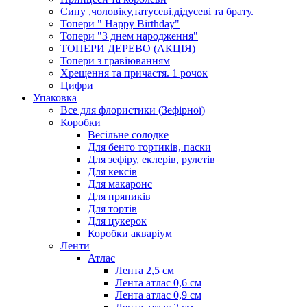
Сину ,чоловіку,татусеві,дідусеві та брату.
Топери " Happy Birthday"
Топери "З днем народження"
ТОПЕРИ ДЕРЕВО (АКЦІЯ)
Топери з гравіюванням
Хрещення та причастя. 1 рочок
Цифри
Упаковка
Все для флористики (Зефірної)
Коробки
Весільне солодке
Для бенто тортиків, паски
Для зефіру, еклерів, рулетів
Для кексів
Для макаронс
Для пряників
Для тортів
Для цукерок
Коробки акваріум
Ленти
Атлас
Лента 2,5 см
Лента атлас 0,6 см
Лента атлас 0,9 см