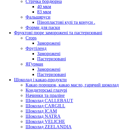
Стрічка бордюрна
40 мкм
83 мкм
Фальшяруси
Пінопластові кулі та конуси .
Форми для паски
Фруктові пюре заморожені та пастеризовані
Crops
Заморожені
Фрутіленд
Заморожені
Пастеризовані
ЯГурман
Заморожені
Пастеризовані
Шоколад і какао-продукти
Какао порошок, какао масло, гарячий шоколад
Кондитерські глазурі
Начинки та праліне
Шоколад CALLEBAUT
Шоколад CARGILL
Шоколад ICAM
Шоколад NATRA
Шоколад VELICHE
Шоколад ZEELANDIA