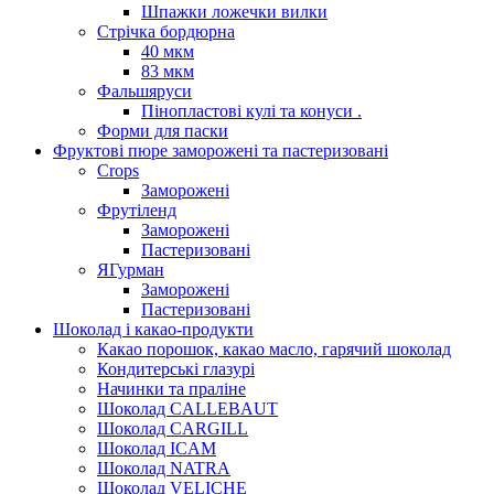
Шпажки ложечки вилки
Стрічка бордюрна
40 мкм
83 мкм
Фальшяруси
Пінопластові кулі та конуси .
Форми для паски
Фруктові пюре заморожені та пастеризовані
Crops
Заморожені
Фрутіленд
Заморожені
Пастеризовані
ЯГурман
Заморожені
Пастеризовані
Шоколад і какао-продукти
Какао порошок, какао масло, гарячий шоколад
Кондитерські глазурі
Начинки та праліне
Шоколад CALLEBAUT
Шоколад CARGILL
Шоколад ICAM
Шоколад NATRA
Шоколад VELICHE