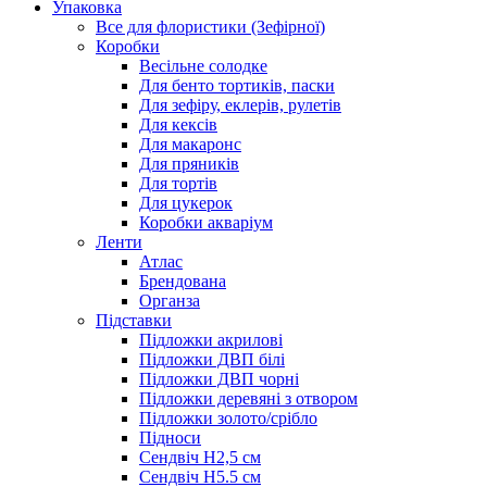
Упаковка
Все для флористики (Зефірної)
Коробки
Весільне солодке
Для бенто тортиків, паски
Для зефіру, еклерів, рулетів
Для кексів
Для макаронс
Для пряників
Для тортів
Для цукерок
Коробки акваріум
Ленти
Атлас
Брендована
Органза
Підставки
Підложки акрилові
Підложки ДВП білі
Підложки ДВП чорні
Підложки деревяні з отвором
Підложки золото/срібло
Підноси
Сендвіч H2,5 см
Сендвіч H5.5 см