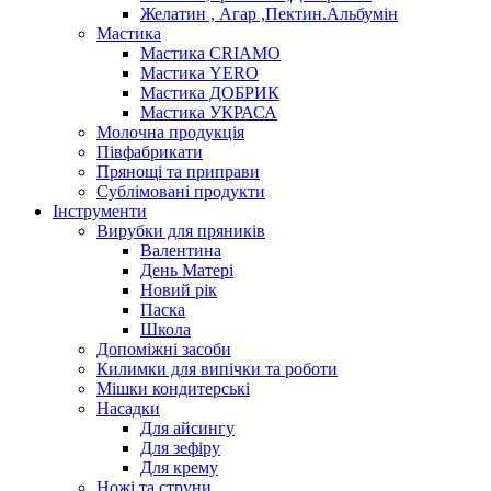
Желатин , Агар ,Пектин.Альбумін
Мастика
Мастика CRIAMO
Мастика YERO
Мастика ДОБРИК
Мастика УКРАСА
Молочна продукція
Півфабрикати
Прянощі та приправи
Сублімовані продукти
Інструменти
Вирубки для пряників
Валентина
День Матері
Новий рік
Паска
Школа
Допоміжні засоби
Килимки для випічки та роботи
Мішки кондитерські
Насадки
Для айсингу
Для зефіру
Для крему
Ножі та струни