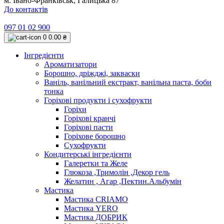
м. Івано-Франківськ, Галицька 87
До контактів
097 01 02 900
0
0.00 ₴
Інгредієнти
Ароматизатори
Борошно, дріжджі, закваски
Ваніль, ванільний екстракт, ванільна паста, боби
тонка
Горіхові продукти і сухофрукти
Горіхи
Горіхові кранчі
Горіхові пасти
Горіхове борошно
Сухофрукти
Кондитерські інгредієнти
Галеретки та Желе
Глюкоза ,Тримолін ,Декор гель
Желатин , Агар ,Пектин.Альбумін
Мастика
Мастика CRIAMO
Мастика YERO
Мастика ДОБРИК