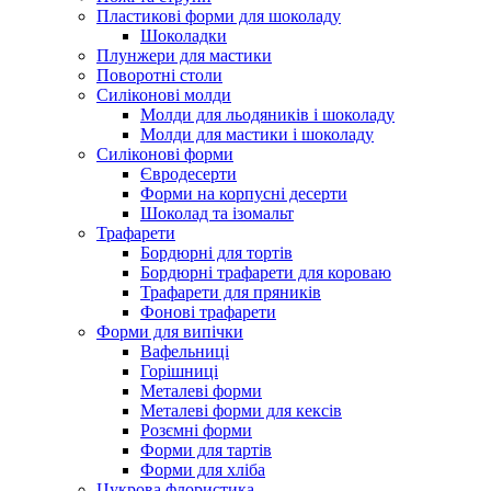
Пластикові форми для шоколаду
Шоколадки
Плунжери для мастики
Поворотні столи
Силіконові молди
Молди для льодяників і шоколаду
Молди для мастики і шоколаду
Силіконові форми
Євродесерти
Форми на корпусні десерти
Шоколад та ізомальт
Трафарети
Бордюрні для тортів
Бордюрні трафарети для короваю
Трафарети для пряників
Фонові трафарети
Форми для випічки
Вафельниці
Горішниці
Металеві форми
Металеві форми для кексів
Розємні форми
Форми для тартів
Форми для хліба
Цукрова флористика