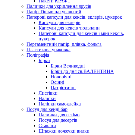
Пакети КРАФТ
Палички для укріплення ярусів
Папір Тішью пакувальний
Паперові капсули для кексів, еклерів, цукерок
Капсули для еклерів
Капсули для кексів тюльпани
Паперові капсули для кексів і міні кексів,
цукерок.
Пергаментний папір, плівка, фольга
Пластикова упаковка
Поліграфія
Бірки
Бірки Великодні
Бірки до дня св.ВАЛЕНТИНА
Новорічні
Осінні
Патріотичні
Листівки
Наліпки
Наліпки самоклейка
Посуд для кенді бар
Палички для ескімо
Посуд для десертів
Стакани
Шпажки ложечки вилки