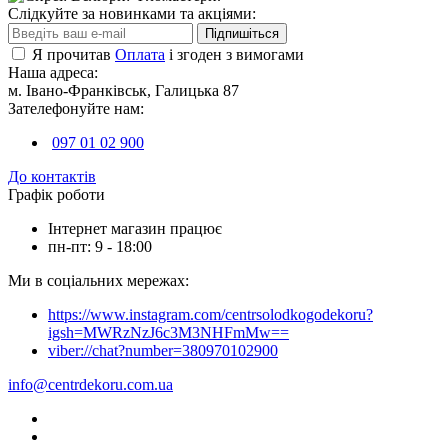
Слідкуйте за новинками та акціями:
Підпишіться
Я прочитав
Оплата
і згоден з вимогами
Наша адреса:
м. Івано-Франківськ, Галицька 87
Зателефонуйте нам:
097 01 02 900
До контактів
Графік роботи
Інтернет магазин працює
пн-пт: 9 - 18:00
Ми в соціальних мережах:
https://www.instagram.com/centrsolodkogodekoru?
igsh=MWRzNzJ6c3M3NHFmMw==
viber://chat?number=380970102900
info@centrdekoru.com.ua