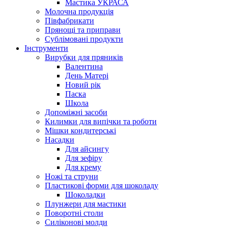
Мастика УКРАСА
Молочна продукція
Півфабрикати
Прянощі та приправи
Сублімовані продукти
Інструменти
Вирубки для пряників
Валентина
День Матері
Новий рік
Паска
Школа
Допоміжні засоби
Килимки для випічки та роботи
Мішки кондитерські
Насадки
Для айсингу
Для зефіру
Для крему
Ножі та струни
Пластикові форми для шоколаду
Шоколадки
Плунжери для мастики
Поворотні столи
Силіконові молди