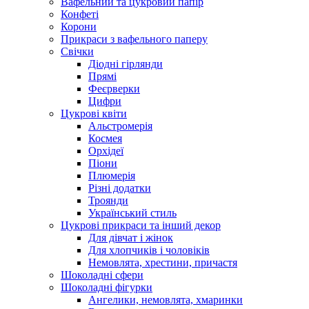
Вафельний та цукровий папір
Конфеті
Корони
Прикраси з вафельного паперу
Свічки
Діодні гірлянди
Прямі
Феєрверки
Цифри
Цукрові квіти
Альстромерія
Космея
Орхідеї
Піони
Плюмерія
Різні додатки
Троянди
Український стиль
Цукрові прикраси та інший декор
Для дівчат і жінок
Для хлопчиків і чоловіків
Немовлята, хрестини, причастя
Шоколадні сфери
Шоколадні фігурки
Ангелики, немовлята, хмаринки