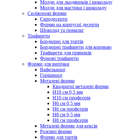
Молди для льодяників і шоколаду
Молди для мастики і шоколаду
Силіконові форми
Євродесерти
Форми на корпусні десерти
Шоколад та ізомальт
Трафарети
Бордюрні для тортів
Бордюрні трафарети для короваю
Трафарети для пряників
Фонові трафарети
Форми для випічки
Вафельниці
Горішниці
Металеві форми
Квадратні металеві форми
Н10 см 0,5 мм
Н10 см профсерія
Н6 см 0,5 мм
Н6 см профсерія
Н8 см 0,5 мм
Н8 см профсерія
Металеві форми для кексів
Розємні форми
Форми для тартів