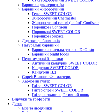
Сухі водорозчинні SWEET COLOR
Барвники для аерографа
Барвники жиророзчинні
Гелеві SWEET COLOR
Жиророзчинні Chefmaster
Жиророзчинні гелеві (олійні) Confiseur
Порошкові Confiseur
Порошкові SWEET COLOR
Порошкові Украса
Додатки до барвників
Натуральні барвники
Барвники гелев.натуральні Dr.Gusto
Барвники bright foods
Перламутрові барвники
Античний кандурин SWEET COLOR
Кандурин SWEET COLOR
Кандурин ЦД
Спреї: Велюри: Фломастери.
Харчовий глітер
Глітер SWEET COLOR
Глітер-спрей SWEET COLOR
Глітерна тканина, їстивний шовк
Вирубки та трафарети
Декор
Бізе та льодяники