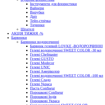
Інструменти для флористики
Вайнери
Вирубки
Дріт
Тейп-стрічка
Тичинки
Шпателі
АКЦІЯ ТИЖНЯ -%
Барвники
Барвники водорозчинні
Барвник гелевий LOVKE -ВОДОРОЗЧИННІ
Гелеві водорозчинні SWEET COLOR -30 мл
Гелеві Chefmaster
Гелеві GUSTO
Гелеві Modecor
Гелеві UNIC
Гелеві Амеріколор
Гелеві водорозчинні SWEET COLOR -100 мл
Гелеві Сладо
Гелеві Украса
Паста Confiseur
Порошкові Confiseur
Порошкові Індія
Порошкові Украса